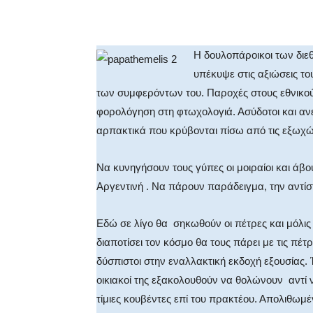
Facebook
X
WhatsA
Η δουλοπάροικοι των διε
υπέκυψε στις αξιώσεις τ
των συμφερόντων του. Παροχές στους εθνικο
φορολόγηση στη φτωχολογιά. Ασύδοτοι και ανε
αρπακτικά που κρύβονται πίσω από τις εξωχώ
Να κυνηγήσουν τους γύπες οι μοιραίοι και άβο
Αργεντινή . Να πάρουν παράδειγμα, την αντίσ
Εδώ σε λίγο θα σηκωθούν οι πέτρες και μόλις
διαποτίσει τον κόσμο θα τους πάρει με τις πέτ
δύσπιστοι στην εναλλακτική εκδοχή εξουσίας. 
οικιακοί της εξακολουθούν να θολώνουν αντί 
τίμιες κουβέντες επί του πρακτέου. Απολιθωμ