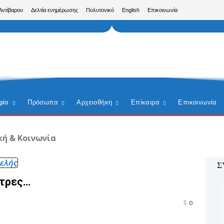
Αντίβαρου
Δελτία ενημέρωσης
Πολυτονικό
English
Επικοινωνία
φία
Πρόσωπα
Αρχειοθήκη
Επίκαιρα
Επικοινωνία
κή & Κοινωνία
ελής
Σ
έτρες…
0