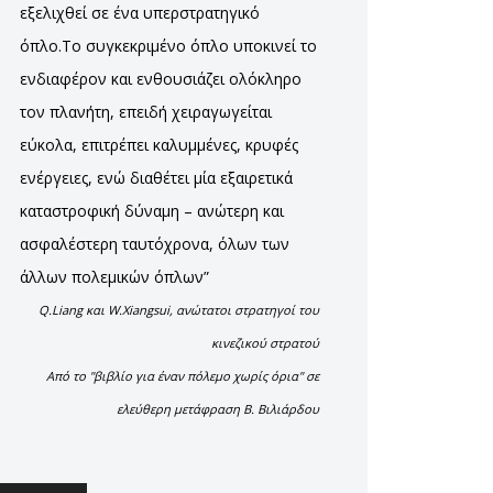
εξελιχθεί σε ένα υπερστρατηγικό
όπλο.Το συγκεκριμένο όπλο υποκινεί το
ενδιαφέρον και ενθουσιάζει ολόκληρο
τον πλανήτη, επειδή χειραγωγείται
εύκολα, επιτρέπει καλυμμένες, κρυφές
ενέργειες, ενώ διαθέτει μία εξαιρετικά
καταστροφική δύναμη – ανώτερη και
ασφαλέστερη ταυτόχρονα, όλων των
άλλων πολεμικών όπλων”
Q.Liang και W.Xiangsui, ανώτατοι στρατηγοί του
κινεζικού στρατού
Από το "βιβλίο για έναν πόλεμο χωρίς όρια" σε
ελεύθερη μετάφραση Β. Βιλιάρδου