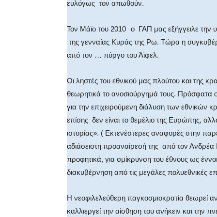
ευλόγως τον απωθούν.
Τον Μάϊο του 2010
ο ΓΑΠ μας εξήγγειλε την 
της γενναίας Κυράς της Ρω. Τώρα η συγκυβέρ
από τον … πύργο του Άϊφελ.
Οι ληστές του εθνικού μας πλούτου και της κρ
θεωρητικά το ανοσιούργημά τους. Πρόσφατα
για την επιχειρούμενη διάλυση των εθνικών κρα
επίσης δεν είναι το θεμέλιο της Ευρώπης, α
ιστορίας». ( Εκτενέστερες αναφορές στην παρ
αδιάσειστη προαναίρεσή της από τον Ανδρέα Π
προφητικά, για σμίκρυνση του έθνους ως ένν
διακυβέρνηση από τις μεγάλες πολυεθνικές επι
Η νεοφιλελεύθερη παγκοσμιοκρατία θεωρεί ανά
καλλιεργεί την αίσθηση του ανήκειν και την π