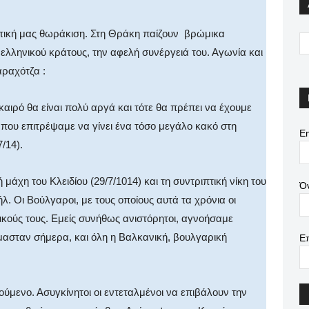
ντική μας θωράκιση. Στη Θράκη παίζουν βρώμικα
 ελληνικού κράτους, την αφελή συνέργειά του. Αγωνία και
ραχότζα :
καιρό θα είναι πολύ αργά και τότε θα πρέπει να έχουμε
 που επιτρέψαμε να γίνει ένα τόσο μεγάλο κακό στη
Em
/14).
άχη του Κλειδίου (29/7/1014) και τη συντριπτική νίκη του
Ό
. Οι Βούλγαροι, με τους οποίους αυτά τα χρόνια οι
 δικούς τους. Εμείς συνήθως ανιστόρητοι, αγνοήσαμε
ήμασταν σήμερα, και όλη η Βαλκανική, βουλγαρική
Ε
ύμενο. Ασυγκίνητοι οι εντεταλμένοι να επιβάλουν την