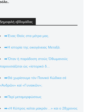
ρόλο..
Δημοφιλή εβδομάδας
➡️Ένας Θεός στα μέτρα μας.
➡️Η ιστορία της οικογένειας Μεταξά.
➡️Ὅταν ἡ παράδοση στούς Ὀθωμανούς
παρουσιάζεται ὡς «ἱστορικό δ...
➡️Θά χωρίσουμε τόν Ποινικό Κώδικα σέ
«Ἀνδρῶν» καί «Γυναικῶν»;
➡️Περί μεταμορφώσεως
➡️«Η Κύπρος κείται μακράν…» και ο 28χρονος