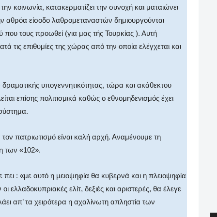
ί την κοινωνία, κατακερματίζει την συνοχή και ματαιώνει
 την αθρόα είσοδο λαθρομεταναστών δημιουργούνται
ύ που τους προωθεί (για μας τής Τουρκίας ). Αυτή
ατά τις επιθυμίες της χώρας από την οποία ελέγχεται και
ω δραματικής υπογεννητικότητας, τώρα και ακάθεκτου
είται επίσης πολιτισμικά καθώς ο εθνομηδενισμός έχει
 σύστημα.
 τον πατριωτισμό είναι καλή αρχή. Αναμένουμε τη
η των «102».
 πει : «με αυτό η μειοψηφία θα κυβερνά και η πλειοψηφία
οι ελλαδοκυπριακές ελίτ, δεξιές και αριστερές, θα έλεγε
ει απ’ τα χειρότερα η αχαλίνωτη απληστία των