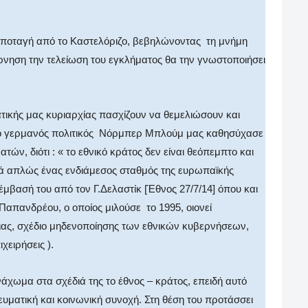
υποταγή από το Καστελόριζο, βεβηλώνοντας τη μνήμη
νηση την τελείωση του εγκλήματος θα την γνωστοποιήσει
ατικής μας κυριαρχίας πασχίζουν να θεμελιώσουν και
 ο γερμανός πολιτικός Νόρμπερ Μπλούμ μας καθησύχασε
τών, διότι : « το εθνικό κράτος δεν είναι θεόπεμπτο και
λλά απλώς ένας ενδιάμεσος σταθμός της ευρωπαϊκής
έμβασή του από τον Γ.Δελαστίκ [Έθνος 27/7/14] όπου και
απανδρέου, ο οποίος μιλούσε το 1995, οιονεί
οιας, σχέδιο μηδενοποίησης των εθνικών κυβερνήσεων,
χειρήσεις ).
χωμα στα σχέδιά της το έθνος – κράτος, επειδή αυτό
νευματική και κοινωνική συνοχή. Στη θέση του προτάσσει