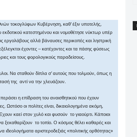
pp
Email
Print
Viber
θνών τοκογλύφων Κυβέρνηση, καθ’ έξιν υποτελής,
ου εκδοτικού κατεστημένου και νομοθέτησε νύκτωρ υπέρ
ύς εργολάβους αλλά βάναυσες περικοπές και ληστρική
ξέλεγκτοι έχοντες – κατέχοντες και τα πάσης φύσεως
ριες και τους φορολογικούς παραδείσους.
υλοι. Να σταθούν δίπλα σ’ αυτούς που τολμούν, όπως η
τασή της αντί να την χλευάζουν.
 περάσει η επίδραση του αναισθητικού που έχουν
ρες. Ωστόσο οι πολίτες είναι, δικαιολογημένα ακόμη,
Έχουν καεί στον χυλό και φυσούν το γιαούρτι. Κάποιοι
να ξεκαθαρίζουν το τοπίο. Ο κόσμος θέλει καθαρές και
ένα ιδεολογήματα αριστεροδεξιάς «πολιτικής ορθότητας»