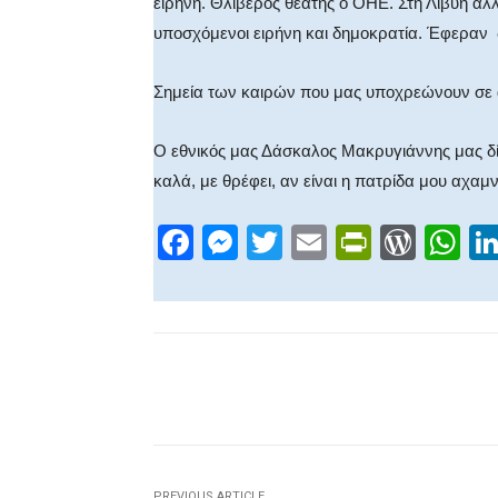
ειρήνη. Θλιβερός θεατής ο ΟΗΕ. Στη Λιβύη ά
υποσχόμενοι ειρήνη και δημοκρατία. Έφεραν 
Σημεία των καιρών που μας υποχρεώνουν σε 
Ο εθνικός μας Δάσκαλος Μακρυγιάννης μας δίδα
καλά, με θρέφει, αν είναι η πατρίδα μου αχαμν
F
M
T
E
Pr
W
W
a
e
wi
m
in
or
h
c
ss
tt
ail
tF
d
at
e
e
er
ri
Pr
s
b
n
e
e
A
Facebook
X
Share
o
g
n
ss
p
o
er
dl
p
k
y
PREVIOUS ARTICLE