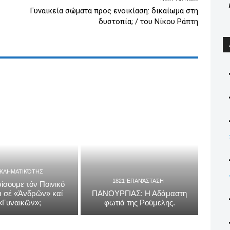
Γυναικεία σώματα προς ενοικίαση: δικαίωμα στη
δυστοπία; / του Νίκου Ράπτη
ΓΚΛΗΜΑΤΙΚΌΤΗΣ
1821-ΕΠΑΝΆΣΤΑΣΗ
ίσουμε τόν Ποινικό
 σέ «Ἀνδρῶν» καί
ΠΑΝΟΥΡΓΙΑΣ: Η Αδάμαστη
«Γυναικῶν»;
φωτιά της Ρούμελης.