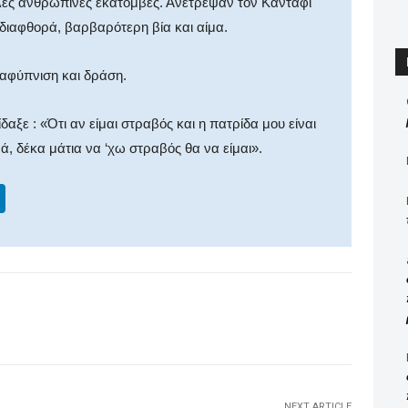
λλες ανθρώπινες εκατόμβες. Ανέτρεψαν τον Καντάφι
διαφθορά, βαρβαρότερη βία και αίμα.
αφύπνιση και δράση.
ξε : «Ότι αν είμαι στραβός και η πατρίδα μου είναι
ά, δέκα μάτια να ‘χω στραβός θα να είμαι».
Li
n
k
e
dI
WhatsApp
Email
Print
Viber
n
NEXT ARTICLE