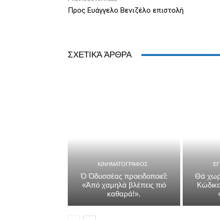
Προς Ευάγγελο Βενιζέλο επιστολή
ΣΧΕΤΙΚΆ ΆΡΘΡΑ
ΚΙΝΗΜΑΤΟΓΡΆΦΟΣ
Ε
Ὁ Ὀδυσσέας προειδοποιεῖ:
Θά χωρ
«Ἀπό χαμηλά βλέπεις πιό
Κώδικα
καθαρά!».