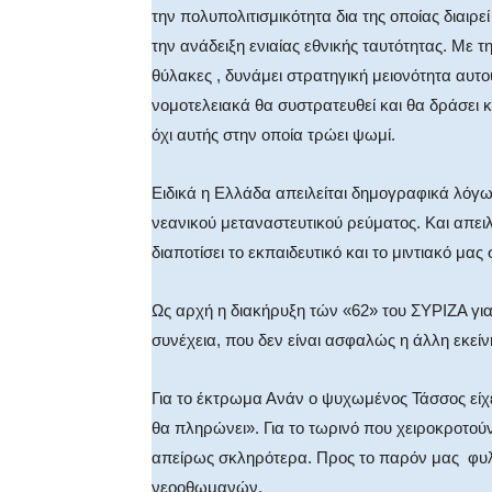
την πολυπολιτισμικότητα δια της οποίας διαιρε
την ανάδειξη ενιαίας εθνικής ταυτότητας. Με
θύλακες , δυνάμει στρατηγική μειονότητα αυτο
νομοτελειακά θα συστρατευθεί και θα δράσει κ
όχι αυτής στην οποία τρώει ψωμί.
Ειδικά η Ελλάδα απειλείται δημογραφικά λόγ
νεανικού μεταναστευτικού ρεύματος. Και απειλ
διαποτίσει το εκπαιδευτικό και το μιντιακό μας
Ως αρχή η διακήρυξη τών «62» του ΣΥΡΙΖΑ για
συνέχεια, που δεν είναι ασφαλώς η άλλη εκείν
Για το έκτρωμα Ανάν ο ψυχωμένος Τάσσος είχε
θα πληρώνει». Για το τωρινό που χειροκροτούν 
απείρως σκληρότερα. Προς το παρόν μας φυλά
νεοοθωμανών.