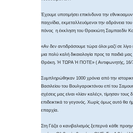
Έχουμε υποτιμήσει επικίνδυνα την εθνικοαμυ
παιχνίδια, εκμεταλλευόμενοι την αδράνεια του
πόνος η έκκληση του Θρακιώτη Σαμπαεδίν Κα
«Αν δεν αντιδράσουμε τώρα όλοι μαζί σε λίγο 
μια πολύ καλή δικαιολογία προς τα παιδιά μας
Θράκη. Ή ΤΩΡΑ Ή ΠΟΤΕ» ( Αντιφωνητής, 16/7
Συμπληρώθηκαν 1000 χρόνια από την ιστορική μ
Βασιλείου του Βουλγαροκτόνου επί του Σαμουήλ
σχέσεις μας είναι «λίαν καλές», τίμησαν τους
επιδεικτικά το γεγονός. Χωρίς όμως αυτό θα 
επαρχία.
Στη Γάζα ο κανιβαλισμός ξεπερνά κάθε προηγο