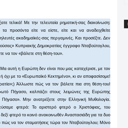
pp
Email
Print
Viber
ξατε τελικά! Με την τελευταία ρηματική-σας διακοίνωση:
 τα προσόντα είτε να είστε, είτε και να αναδειχθείτε
ζηλευτές ακαδημαϊκές-σας περγαμινές. Και προσέξτε. Δεν
λιπούσας» Κυπριακής Δημοκρατίας έγγραφο Νταβούτογλου,
ε να τον «βάλετε στη θέση-του».
 Μα αυτή η Ευρώπη δεν είναι που μας καταχέρισε, με τον
 ή όχι με το «Ευρωπαϊκό Κεκτημένο», κι αν αποφασίσομε!
ρατία»;) Άλλωστε πώς να τον βάλετε πια στη θέση-του!
ερωτό Πήγασο, καλπάζει στους λειμώνες της Ευρώπης
ο Πήγασο». Μην ανατρέξετε στην Ελληνική Μυθολογία.
εύσαμε φτερά: Το αριστερό φτερό ο Χριστόφιας, του
 δεξί φτερό το κοινό ανακοινωθέν Αναστασιάδη για τα δυο
ό πώς να τον σταματήσεις τώρα τον Νταβούτογλου; Μόνο