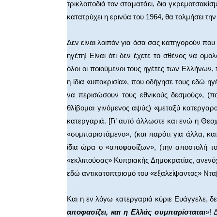
τρικλοποδιά τον σταματάει, δια γκρεμοτσακίσμ
κατατρύχει η ερινύα του 1964, θα τολμήσει τη
Δεν είναι λοιπόν για όσα σας κατηγορούν που
ηγέτη! Είναι ότι δεν έχετε το σθένος να ομολ
όλοι οι ποιούμενοι τους ηγέτες των Ελλήνων, 
η ίδια «υποκρισία», που οδήγησε τους εδώ η
να περισώσουν τους εθνικούς δεσμούς», (π
θλίβομαι γινόμενος αψύς) «μεταξύ κατεργαραίω
κατεργαριά. [Γι’ αυτό άλλωστε και ενώ η Θεο
«συμπαριστάμενο», (και παρότι για άλλα, κα
ίδια ώρα ο «αποφασίζων», (την αποστολή τ
«εκλιπούσας» Κυπριακής Δημοκρατίας, ανενό
εδώ αντικατοπτρισμό του «εξαλείψαντος» Ντα
Και η εν λόγω κατεργαριά κύριε Ευάγγελε, δε
αποφασίζει, και η Ελλάς συμπαρίσταται
»! 