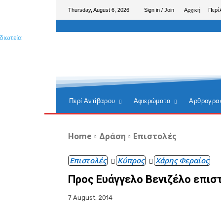
Thursday, August 6, 2026
Sign in / Join
Αρχική
Περί 
Περί Αντίβαρου
Αφιερώματα
Αρθρογρα
Home
Δράση
Επιστολές
Επιστολές
Κύπρος
Χάρης Φεραίος
Προς Ευάγγελο Βενιζέλο επισ
7 August, 2014