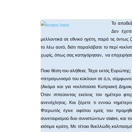
Facebook
X
WhatsA
Το αποδεί
Δεν έχετε
μελλοντικά σε εθνικό ηγέτη, παρά τις όντως 
το λέω αυτό, διότι παραλάβατε το περί «εκ
χωρίς, όπως σας κατηγόρησαν, να επιχειρήσετ
Ποια θέση-του αλήθεια; Τάχα εκτός Ευρώπης;
«τετραγωνισμό του κύκλου» σε ό,τι, σύμφωνο
(Ακόμα και για «εκλιπούσα Κυπριακή Δημοκ
Όταν ιππεύοντας εκείνος τον ημέτερο φτ
ανενόχλητος. Και ξέρετε τι εννοώ «ημέτερ
Φτερωτός έγινε αφότου εμείς του προμηθ
συνεταιρισμού δυο συνιστώντων states, και το
ισότιμα κράτη. Με τέτοιο θυελλώδη καλπασμ