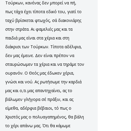
Τούρκων, κανένας δεν μπορεί να πή,
πως τάχα έχει τίποτα εδικό του, γιατί το
ταχύ βρίσκεται φτωχός, σά διακονιάρης
στην στράτα. Αι φαμελιές μας και τα
παιδιά μας είναι στα χέρια και στη
διάκρισι των Τούρκων. Τίποτα αδέλφια,
δεν μας έμεινε. Δεν είναι πρέπον να
σταυρώσωμεν τα χέρια και να τηράμε τον
ουρανόν. Ο Θεός μας έδωκεν χέρια,
γνώσι και νού. Ας ρωτήσωμε την καρδιά
μας και ο,τι μας απαντηχαίνει, ας το
βάλωμεν γλήγορα σέ πράξιν, και ας
είμεθα, αδέρφια βέβαιοι, τό πως ο
Χριστός μας ο πολυαγαπημένος, θα βάλη
το χέρι απάνω μας. Ότι θα κάμωμε