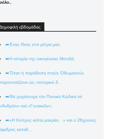
ρόλο..
Δημοφιλή εβδομάδας
➡️Ένας Θεός στα μέτρα μας.
➡️Η ιστορία της οικογένειας Μεταξά.
➡️Ὅταν ἡ παράδοση στούς Ὀθωμανούς
παρουσιάζεται ὡς «ἱστορικό δ...
➡️Θά χωρίσουμε τόν Ποινικό Κώδικα σέ
«Ἀνδρῶν» καί «Γυναικῶν»;
➡️«Η Κύπρος κείται μακράν…» και ο 28χρονος
έφεδρος καταδ...