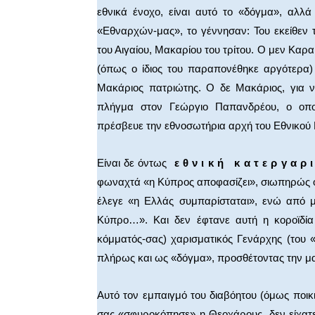
εθνικά ένοχο, είναι αυτό το «δόγμα», αλλά
«Εθναρχών-μας», το γέννησαν: Του εκείθεν 
του Αιγαίου, Μακαρίου του τρίτου. Ο μεν Καρα
(όπως ο ίδιος του παραπονέθηκε αργότερα)
Μακάριος πατριώτης. Ο δε Μακάριος, για να
πλήγμα στον Γεώργιο Παπανδρέου, ο οπο
πρέσβευε την εθνοσωτήρια αρχή του Εθνικού
Είναι δε όντως
ε θ ν ι κ ή κ α τ ε ρ γ α ρ ι
φωναχτά «η Κύπρος αποφασίζει», σιωπηρώς 
έλεγε «η Ελλάς συμπαρίσταται», ενώ από μ
Κύπρο…». Και δεν έφτανε αυτή η κοροϊδία 
κόμματός-σας) χαρισματικός Γενάρχης (του 
πλήρως και ως «δόγμα», προσθέτοντας την μ
Αυτό τον εμπαιγμό του διαβόητου (όμως ποι
σας «σφυροκόπησε» η Θεοχάρους, δεν είχατε