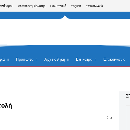
Αντίβαρου
Δελτία ενημέρωσης
Πολυτονικό
English
Επικοινωνία
φία
Πρόσωπα
Αρχειοθήκη
Επίκαιρα
Επικοινωνία
Σ
τολή
0