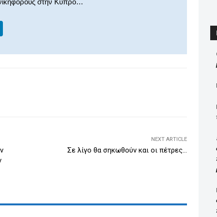
 νικηφόρους στην Κύπρο…
Li
n
k
e
dI
WhatsApp
Email
Print
Viber
n
NEXT ARTICLE
ν
Σε λίγο θα σηκωθούν και οι πέτρες…
ν