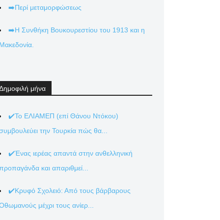
➡️Περί μεταμορφώσεως
➡️Η Συνθήκη Βουκουρεστίου του 1913 και η
Μακεδονία.
Δημοφιλή μήνα
✔️Το ΕΛΙΑΜΕΠ (επί Θάνου Ντόκου)
συμβουλεύει την Τουρκία πώς θα...
✔️Ένας ιερέας απαντά στην ανθελληνική
προπαγάνδα και απαριθμεί...
✔️Κρυφό Σχολειό: Από τους βάρβαρους
Οθωμανούς μέχρι τους ανίερ...