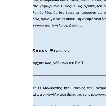
στο χειμαζόμενο Έθνος! Κι ας εξαιτίας-του ή
λοιπόν λέω, ότι δεν έχετε τα προσόντα να γ
λέω, όμως για να τα ακούει «η νύφη»! Διότι δ
εγγονό της Πηνελόπης Δέλτα…
Χ ά ρ η ς Φ ε ρ α ί ο ς
«Φ» 
Αρχιτέκτων, Διδάκτωρ του ΕΜΠ.
————————————————————
1*
Ο Μολυβιάτης ήταν εκείνος που, νεαρός
Εξωτερικών-Μεγάλη Βρετανία, ενημερώνοντας