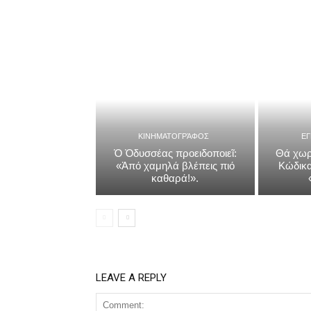
ΚΙΝΗΜΑΤΟΓΡΆΦΟΣ
Ε
Ὁ Ὀδυσσέας προειδοποιεῖ:
Θά χωρ
«Ἀπό χαμηλά βλέπεις πιό
Κώδικα
καθαρά!».
LEAVE A REPLY