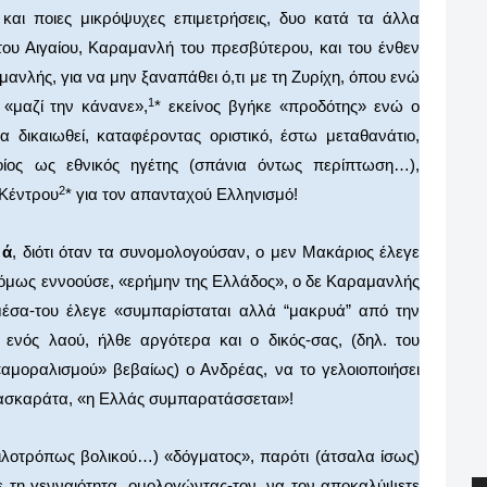
 και ποιες μικρόψυχες επιμετρήσεις, δυο κατά τα άλλα
του Αιγαίου, Καραμανλή του πρεσβύτερου, και του ένθεν
μανλής, για να μην ξαναπάθει ό,τι με τη Ζυρίχη, όπου ενώ
1
 «μαζί την κάνανε»,
* εκείνος βγήκε «προδότης» ενώ ο
 δικαιωθεί, καταφέροντας οριστικό, έστω μεταθανάτιο,
ίος ως εθνικός ηγέτης (σπάνια όντως περίπτωση…),
2
 Κέντρου
* για τον απανταχού Ελληνισμό!
 ά
, διότι όταν τα συνομολογούσαν, ο μεν Μακάριος έλεγε
όμως εννοούσε, «ερήμην της Ελλάδος», ο δε Καραμανλής
έσα-του έλεγε «συμπαρίσταται αλλά “μακρυά” από την
ενός λαού, ήλθε αργότερα και ο δικός-σας, (δηλ. του
«αμοραλισμού» βεβαίως) ο Ανδρέας, να το γελοιοποιήσει
ασκαράτα, «η Ελλάς συμπαρατάσσεται»!
κιλοτρόπως βολικού…) «δόγματος», παρότι (άτσαλα ίσως)
 τη γενναιότητα, ομολογώντας-τον, να τον αποκαλύψετε