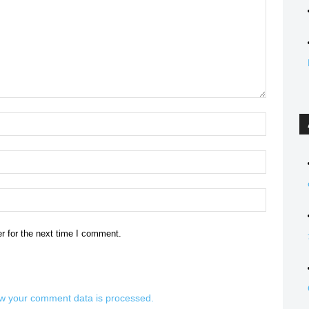
Name:*
Email:*
Website:
r for the next time I comment.
w your comment data is processed.