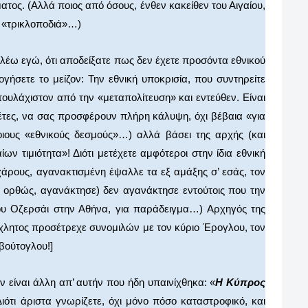
ατος. (Αλλά ποιος από όσους, ένθεν κακείθεν του Αιγαίου,
ν «τρικλοποδιά»…)
 λέω εγώ, ότι αποδείξατε πως δεν έχετε προσόντα εθνικού
ογήσετε το μείζον: Την εθνική υποκρισία, που συντηρείτε
τουλάχιστον από την «μεταπολίτευση» και εντεύθεν. Είναι
γέτες, να σας προσφέρουν πλήρη κάλυψη, όχι βέβαια «για
οιους «εθνικούς δεσμούς»…) αλλά βάσει της αρχής (και
ν τιμιότητα»! Διότι μετέχετε αμφότεροι στην ίδια εθνική
χάρους, αγανακτισμένη έψαλλε τα εξ αμάξης σ’ εσάς, τον
ι ορθώς, αγανάκτησε) δεν αγανάκτησε εντούτοις που την
ου Οζερσάι στην Αθήνα, για παράδειγμα…) Αρχηγός της
χλητος προσέτρεχε συνομιλών με τον κύριο Έρογλου, τον
βούτογλου!]
ν είναι άλλη απ’ αυτήν που ήδη υπαινίχθηκα: «
Η Κύπρος
Διότι άριστα γνωρίζετε, όχι μόνο πόσο καταστροφικό, και