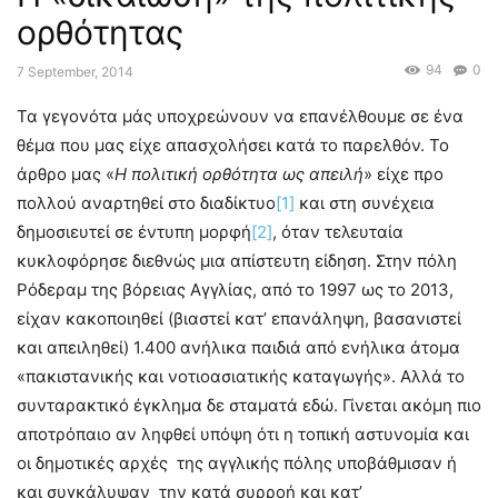
ορθότητας
94
0
7 September, 2014
Τα γεγονότα μάς υποχρεώνουν να επανέλθουμε σε ένα
θέμα που μας είχε απασχολήσει κατά το παρελθόν. Το
άρθρο μας «
Η πολιτική ορθότητα ως απειλή
» είχε προ
πολλού αναρτηθεί στο διαδίκτυο
[1]
και στη συνέχεια
δημοσιευτεί σε έντυπη μορφή
[2]
, όταν τελευταία
κυκλοφόρησε διεθνώς μια απίστευτη είδηση. Στην πόλη
Ρόδεραμ της βόρειας Αγγλίας, από το 1997 ως το 2013,
είχαν κακοποιηθεί (βιαστεί κατ’ επανάληψη, βασανιστεί
και απειληθεί) 1.400 ανήλικα παιδιά από ενήλικα άτομα
«πακιστανικής και νοτιοασιατικής καταγωγής». Αλλά το
συνταρακτικό έγκλημα δε σταματά εδώ. Γίνεται ακόμη πιο
αποτρόπαιο αν ληφθεί υπόψη ότι η τοπική αστυνομία και
οι δημοτικές αρχές της αγγλικής πόλης υποβάθμισαν ή
και συγκάλυψαν την κατά συρροή και κατ’