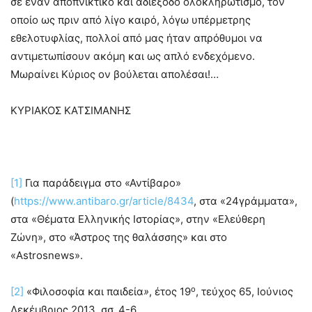
σε έναν αποπνικτικό και αδιέξοδο ολοκληρωτισμό, τον
οποίο ως πριν από λίγο καιρό, λόγω υπέρμετρης
εθελοτυφλίας, πολλοί από μας ήταν απρόθυμοι να
αντιμετωπίσουν ακόμη και ως απλό ενδεχόμενο.
Μωραίνει Κύριος ον βούλεται απολέσαι!…
ΚΥΡΙΑΚΟΣ ΚΑΤΣΙΜΑΝΗΣ
[1]
Για παράδειγμα στο «Αντίβαρο»
(
https://www.antibaro.gr/article/8434
, στα «24γράμματα»,
στα «Θέματα Ελληνικής Ιστορίας», στην «Ελεύθερη
Ζώνη», στο «Άστρος της θαλάσσης» και στο
«Astrosnews».
ο
[2]
«Φιλοσοφία και παιδεία
»
, έτος 19
, τεύχος 65, Ιούνιος
Δεκέμβριος 2013, σσ. 4-6.