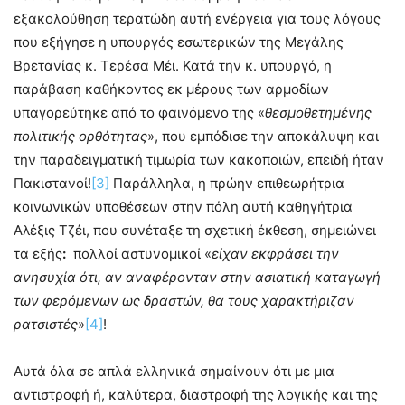
εξακολούθηση τερατώδη αυτή ενέργεια για τους λόγους
που εξήγησε η υπουργός εσωτερικών της Μεγάλης
Βρετανίας κ. Τερέσα Μέι. Κατά την κ. υπουργό, η
παράβαση καθήκοντος εκ μέρους των αρμοδίων
υπαγορεύτηκε από το φαινόμενο της «
θεσμοθετημένης
πολιτικής ορθότητας
», που εμπόδισε την αποκάλυψη και
την παραδειγματική τιμωρία των κακοποιών, επειδή ήταν
Πακιστανοί!
[3]
Παράλληλα, η πρώην επιθεωρήτρια
κοινωνικών υποθέσεων στην πόλη αυτή καθηγήτρια
Αλέξις Τζέι, που συνέταξε τη σχετική έκθεση, σημειώνει
τα εξής
:
πολλοί αστυνομικοί «
είχαν εκφράσει την
ανησυχία ότι, αν αναφέρονταν στην ασιατική καταγωγή
των φερόμενων ως δραστών, θα τους χαρακτήριζαν
ρατσιστές
»
[4]
!
Αυτά όλα σε απλά ελληνικά σημαίνουν ότι με μια
αντιστροφή ή, καλύτερα, διαστροφή της λογικής και της