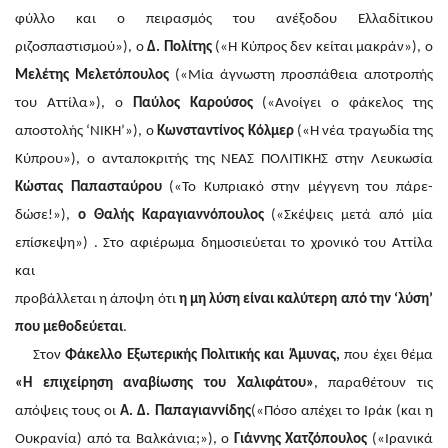
φύλλο και ο πειρασμός του ανέξοδου Ελλαδίτικου
ριζοσπαστισμού»), ο
Δ. Πολίτης
(«Η Κύπρος δεν κείται μακράν»), ο
Μελέτης Μελετόπουλος
(«Μία άγνωστη προσπάθεια αποτροπής
του Αττίλα»), ο
Παύλος Καρούσος
(«Ανοίγει ο φάκελος της
αποστολής ‘ΝΙΚΗ’»), ο
Κωνσταντίνος Κόλμερ
(«Η νέα τραγωδία της
Κύπρου»), ο ανταποκριτής της ΝΕΑΣ ΠΟΛΙΤΙΚΗΣ στην Λευκωσία
Κώστας Παπασταύρου
(«Το Κυπριακό στην μέγγενη του πάρε-
δώσε!»),
ο Θαλής Καραγιαννόπουλος
(«Σκέψεις μετά από μία
επίσκεψη») . Στο αφιέρωμα δημοσιεύεται το χρονικό του Αττίλα
και
προβάλλεται η άποψη ότι
η μη λύση είναι καλύτερη από την ‘λύση’
που μεθοδεύεται
.
Στον
Φάκελλο Εξωτερικής Πολιτικής και Άμυνας,
που έχει θέμα
«Η επιχείρηση αναβίωσης του Χαλιφάτου»
, παραθέτουν τις
απόψεις τους οι
Α. Δ. Παπαγιαννίδης
(«Πόσο απέχει το Ιράκ (και η
Ουκρανία) από τα Βαλκάνια;»), ο
Γιάννης Χατζόπουλος
(«Ιρανικά