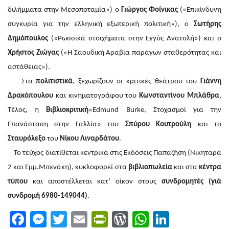
διλήμματα στην Μεσοποταμία») ο
Γιώργος Φοίνικας
(«Επικίνδυνη
συγκυρία για την ελληνική εξωτερική πολιτική»), ο
Σωτήρης
Δημόπουλος
(«Ρωσσικά στοιχήματα στην Εγγύς Ανατολή») και ο
Χρήστος Ζιώγας
(«Η Σαουδική Αραβία παράγων σταθερότητας και
αστάθειας»).
Στα
πολιτιστικά
, ξεχωρίζουν οι κριτικές θεάτρου του
Γιάννη
Δρακόπουλου
και κινηματογράφου του
Κωνσταντίνου Μπλάθρα
,
Τέλος, η
Βιβλιοκριτική
«Edmund Burke, Στοχασμοί για την
Επανάσταση στην Γαλλία» του
Σπύρου Κουτρούλη
και το
Σταυρόλεξο
του
Νίκου Λιναρδάτου
.
Το τεύχος διατίθεται κεντρικά στις Εκδόσεις Παπαζήση (Νικηταρά
2 και Εμμ.Μπενάκη), κυκλοφορεί στα
βιβλιοπωλεία
και στα
κέντρα
τύπου
και αποστέλλεται κατ’ οίκον στους
συνδρομητές (γιά
συνδρομή 6980-149044)
.
Facebook
Messenger
Twitter
Email
PrintFriendly
WordPress
WhatsAp
LinkedI