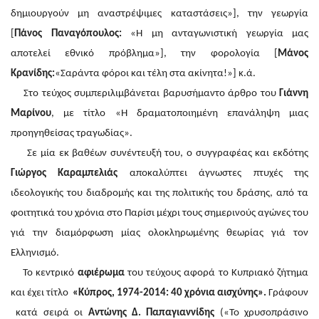
δημιουργούν μη αναστρέψιμες καταστάσεις»], την γεωργία
[
Πάνος Παναγόπουλος:
«Η μη ανταγωνιστική γεωργία μας
αποτελεί εθνικό πρόβλημα»], την φορολογία [
Μάνος
Κρανίδης:
«Σαράντα φόροι και τέλη στα ακίνητα!»] κ.ά.
Στο τεύχος συμπεριλιμβάνεται βαρυσήμαντο άρθρο του
Γιάννη
Μαρίνου
, με τίτλο «Η δραματοποιημένη επανάληψη μιας
προηγηθείσας τραγωδίας».
Σε μία εκ βαθέων συνέντευξή του, ο συγγραφέας και εκδότης
Γιώργος Καραμπελιάς
αποκαλύπτει άγνωστες πτυχές της
ιδεολογικής του διαδρομής και της πολιτικής του δράσης, από τα
φοιτητικά του χρόνια στο Παρίσι μέχρι τους σημερινούς αγώνες του
γιά την διαμόρφωση μίας ολοκληρωμένης θεωρίας γιά τον
Ελληνισμό.
Το κεντρικό
αφιέρωμα
του τεύχους αφορά το Κυπριακό ζήτημα
και έχει τίτλο
«Κύπρος, 1974-2014: 40 χρόνια αισχύνης».
Γράφουν
κατά σειρά οι
Αντώνης Δ. Παπαγιαννίδης
(«To χρυσοπράσινο