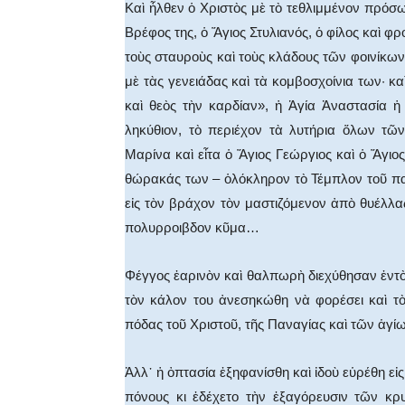
Καὶ ἦλθεν ὁ Χριστὸς μὲ τὸ τεθλιμμένον πρόσ
Βρέφος της, ὁ Ἅγιος Στυλιανός, ὁ φίλος καὶ φ
τοὺς σταυροὺς καὶ τοὺς κλάδους τῶν φοινίκων 
μὲ τὰς γενειάδας καὶ τὰ κομβοσχοίνια των· κ
καὶ θεὸς τὴν καρδίαν», ἡ Ἁγία Ἀναστασία ἡ
ληκύθιον, τὸ περιέχον τὰ λυτήρια ὅλων τῶ
Μαρίνα καὶ εἶτα ὁ Ἅγιος Γεώργιος καὶ ὁ Ἅγιος
θώρακάς των – ὁλόκληρον τὸ Τέμπλον τοῦ πα
εἰς τὸν βράχον τὸν μαστιζόμενον ἀπὸ θυέλλα
πολυρροιβδον κῦμα…
Φέγγος ἐαρινὸν καὶ θαλπωρὴ διεχύθησαν ἐντ
τὸν κάλον του ἀνεσηκώθη νὰ φορέσει καὶ τ
πόδας τοῦ Χριστοῦ, τῆς Παναγίας καὶ τῶν ἁγίω
Ἀλλ᾿ ἡ ὀπτασία ἐξηφανίσθη καὶ ἰδοὺ εὑρέθη εἰ
πόνους κι ἐδέχετο τὴν ἐξαγόρευσιν τῶν κρ