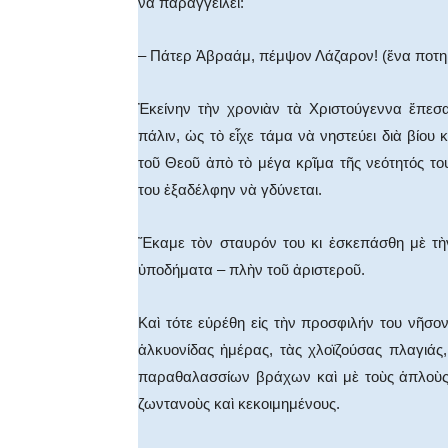
νὰ παραγγείλει:
– Πάτερ Ἀβραάμ, πέμψον Λάζαρον! (ἕνα ποτηρ
Ἐκείνην τὴν χρονιὰν τὰ Χριστούγεννα ἔπεσ
πάλιν, ὡς τὸ εἶχε τάμα νὰ νηστεύει διὰ βίο
τοῦ Θεοῦ ἀπὸ τὸ μέγα κρῖμα τῆς νεότητός το
του ἐξαδέλφην νὰ γδύνεται.
Ἔκαμε τὸν σταυρόν του κι ἐσκεπάσθη μὲ τὴν
ὑποδήματα – πλὴν τοῦ ἀριστεροῦ.
Καὶ τότε εὑρέθη εἰς τὴν προσφιλήν του νῆσο
ἁλκυονίδας ἡμέρας, τὰς χλοϊζούσας πλαγιάς
παραθαλασσίων βράχων καὶ μὲ τοὺς ἁπλοὺς
ζωντανοὺς καὶ κεκοιμημένους.