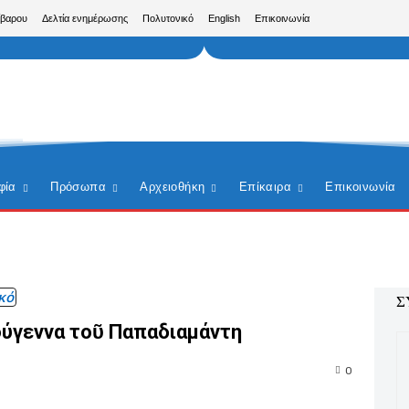
ίβαρου
Δελτία ενημέρωσης
Πολυτονικό
English
Επικοινωνία
φία
Πρόσωπα
Αρχειοθήκη
Επίκαιρα
Επικοινωνία
κό
Σ
ούγεννα τοῦ Παπαδιαμάντη
0