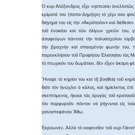
Ὁ κυρ-Ἀλέξανδρος εἶχε νηστεύσει ἀνελλιπῶς
κρίματά του (παπα-Δημήτρη τὸ χέρι σου φιλ
διήγημά του εἰς τὴν «Ἀκρόπολιν» καὶ διέθεσε
τοῦ ἐνοικίου καὶ τῶν ὀλίγων χρεῶν του, 
ἀποφεύγων πάντοτε τὴν πολυάσχολον τύρβην
τὴν βραχνὴν καὶ σπασμένην φωνήν του, π
παρεκκλήσιον τοῦ Προφήτου Ἐλισσαίου τὰς Με
τὸ πτωχικόν του δωμάτιον, δὲν εἶχεν ἀκόμη φέξ
Ἤναψε τὸ κηρίον του καὶ τῇ βοηθείᾳ τοῦ κηρίο
διότι τὸν ἠνώχλει ὁ κάλος, καὶ ἡμίκλιντος ἐ
σκεπτόμενος, ἤκουε τὰς ὀρυγὰς τοῦ κραταιοῦ
τὸν πορφυροῦν πόντον νὰ ῥήγνυται εἰς τοὺ
χιονοστεφάνου Ἄθω.
Ἐκρύωνεν. Ἀλλὰ τὸ καφενεῖον τοῦ κυρ-Γιάννη 