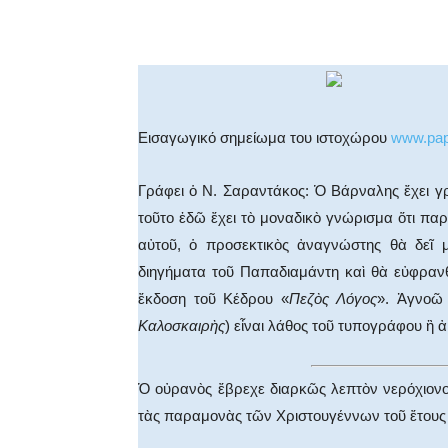
Facebook
X
WhatsA
Εισαγωγικό σημείωμα του ιστοχώρου
www.pap
Γράφει ὁ Ν. Σαραντάκος: Ὁ Βάρναλης ἔχει γ
τοῦτο ἐδῶ ἔχει τὸ μοναδικὸ γνώρισμα ὅτι παρ
αὐτοῦ, ὁ προσεκτικὸς ἀναγνώστης θὰ δεῖ 
διηγήματα τοῦ Παπαδιαμάντη καὶ θὰ εὐφρανθ
ἔκδοση τοῦ Κέδρου «
Πεζὸς Λόγος
». Ἀγνοῶ
Καλοσκαιρὴς
) εἶναι λάθος τοῦ τυπογράφου ἢ 
Ὁ οὐρανὸς ἔβρεχε διαρκῶς λεπτὸν νερόχιονο
τὰς παραμονὰς τῶν Χριστουγέννων τοῦ ἔτου