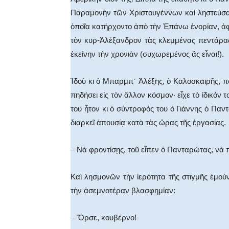
Παραμονὴν τῶν Χριστουγέννων καὶ ληστεύσας
ὁποῖα κατήρχοντο ἀπὸ τὴν Ἐπάνω ἐνορίαν, ἀ
τὸν κυρ-Ἀλέξανδρον τὰς κλεμμένας πεντάρας
ἐκείνην τὴν χρονιὰν (συχωρεμένος ἂς εἶναι!).
Ἰδοὺ κι ὁ Μπαρμπ᾿ Ἀλέξης, ὁ Καλοσκαιρῆς, π
πηδήσει εἰς τὸν ἄλλον κόσμον· εἶχε τὸ ἰδικόν
του ἦτον κι ὁ σύντροφός του ὁ Γιάννης ὁ Πα
διαρκεῖ ἀπουσίᾳ κατὰ τὰς ὥρας τῆς ἐργασίας.
– Νὰ φροντίσῃς, τοῦ εἶπεν ὁ Πανταρώτας, νὰ
Καὶ λησμονῶν τὴν ἱερότητα τῆς στιγμῆς ἐμο
τὴν ἀσεμνοτέραν βλασφημίαν:
– Ὅρσε, κουβέρνο!