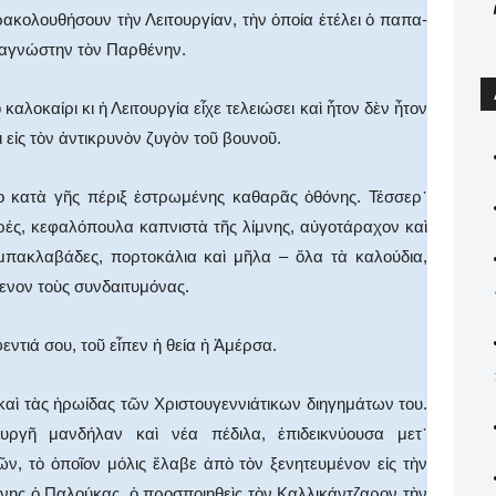
ακολουθήσουν τὴν Λειτουργίαν, τὴν ὁποία ἐτέλει ὁ παπα-
αγνώστην τὸν Παρθένην.
καλοκαίρι κι ἡ Λειτουργία εἶχε τελειώσει καὶ ἦτον δὲν ἦτον
ι εἰς τὸν ἀντικρυνὸν ζυγὸν τοῦ βουνοῦ.
το κατὰ γῆς πέριξ ἐστρωμένης καθαρᾶς ὀθόνης. Τέσσερ᾿
υρές, κεφαλόπουλα καπνιστὰ τῆς λίμνης, αὐγοτάραχον καὶ
, μπακλαβάδες, πορτοκάλια καὶ μῆλα – ὅλα τὰ καλούδια,
μενον τοὺς συνδαιτυμόνας.
ντιά σου, τοῦ εἶπεν ἡ θεία ἡ Ἀμέρσα.
καὶ τὰς ἡρωίδας τῶν Χριστουγεννιάτικων διηγημάτων του.
ουργῆ μανδήλαν καὶ νέα πέδιλα, ἐπιδεικνύουσα μετ᾿
, τὸ ὁποῖον μόλις ἔλαβε ἀπὸ τὸν ξενητευμένον εἰς τὴν
άννης ὁ Παλούκας, ὁ προσποιηθεὶς τὸν Καλλικάντζαρον τὴν