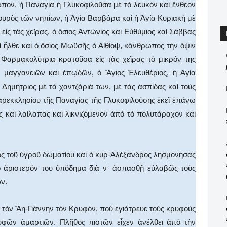
ωπον, ἡ Παναγία ἡ Γλυκοφιλοῦσα μὲ τὸ λευκὸν καὶ ἔνθεον
ρουρὸς τῶν νηπίων, ἡ Ἁγία Βαρβάρα καὶ ἡ Ἁγία Κυριακὴ μὲ
εἰς τὰς χεῖρας, ὁ ὅσιος Ἀντώνιος καὶ Εὐθύμιος καὶ Σάββας
αὶ ἦλθε καὶ ὁ ὅσιος Μωϋσῆς ὁ Αἰθίοψ, «ἄνθρωπος τὴν ὄψιν
 Φαρμακολύτρια κρατοῦσα εἰς τὰς χεῖρας τὸ μικρόν της
ν μαγγανειῶν καὶ ἐπῳδῶν, ὁ Ἅγιος Ἐλευθέριος, ἡ Ἁγία
 Δημήτριος μὲ τὰ χαντζάριά των, μὲ τὰς ἀσπίδας καὶ τοὺς
ρεκκλησίου τῆς Παναγίας τῆς Γλυκοφιλούσης ἐκεῖ ἐπάνω
ς καὶ λαίλαπας καὶ λικνιζόμενον ἀπὸ τὸ πολυτάραχον καὶ
ὸς τοῦ ὑγροῦ δωματίου καὶ ὁ κυρ-Ἀλέξανδρος λησμονήσας
ὸ ἀριστερόν του ὑπόδημα διὰ ν᾿ ἀσπασθῇ εὐλαβῶς τοὺς
ν.
ς τὸν Ἅη-Γιάννην τὸν Κρυφόν, ποὺ ἐγιάτρευε τοὺς κρυφοὺς
υφῶν ἁμαρτιῶν. Πλῆθος πιστῶν εἶχεν ἀνέλθει ἀπὸ τὴν