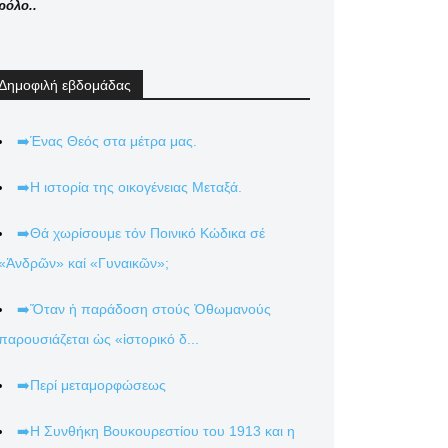
ρόλο..
Δημοφιλή εβδομάδας
➡️Ένας Θεός στα μέτρα μας.
➡️Η ιστορία της οικογένειας Μεταξά.
➡️Θά χωρίσουμε τόν Ποινικό Κώδικα σέ
«Ἀνδρῶν» καί «Γυναικῶν»;
➡️Ὅταν ἡ παράδοση στούς Ὀθωμανούς
παρουσιάζεται ὡς «ἱστορικό δ...
➡️Περί μεταμορφώσεως
➡️Η Συνθήκη Βουκουρεστίου του 1913 και η