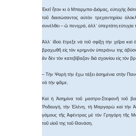
Ἐκεῖ ἦτον κι ὁ Μπαρμπα-Διόμας, εὐτυχὴς διότ
τοῦ διασώσαντος αὐτὸν τρεχαντηρίου ὁλόκ
συνέλθει – ὢ πενιχρά, ἀλλ᾿ ὑπερτάτη εὐτυχία
Ἀλλ᾿ ἰδοὺ ἔτρεξε νὰ τοῦ σφίξῃ τὴν χεῖρα καὶ 
βραχωθῆ εἰς τὸν κρημνὸν ὑπεράνω της ἀβύσσ
ἂν δὲν τὸν κατεβίβαζαν διὰ σχοινίου εἰς τὸν β
– Τὴν Ψαρὴ τὴν ἔχω τάξει ἀσημένια στὴν Πανα
νὰ τὴν φᾶμε.
Καὶ ἡ Ἀσημίνα τοῦ μαστρο-Στεφανῆ τοῦ βα
Ῥοδαυγή, τὴν Ἑλένη, τὴ Μαργαρὼ καὶ τὴν Ἀ
γάμους τῆς Ἀφέντρας μὲ τὸν Γρηγόρη τῆς Μ
τοῦ υἱοῦ της τοῦ Θανάση.