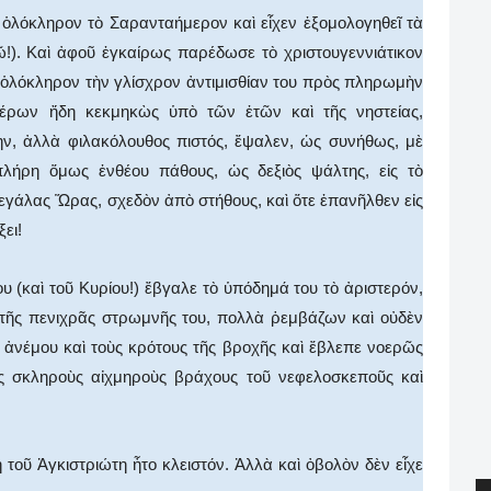
 ὁλόκληρον τὸ Σαρανταήμερον καὶ εἶχεν ἐξομολογηθεῖ τὰ
ῶ!). Καὶ ἀφοῦ ἐγκαίρως παρέδωσε τὸ χριστουγεννιάτικον
ν ὁλόκληρον τὴν γλίσχρον ἀντιμισθίαν του πρὸς πληρωμὴν
γέρων ἤδη κεκμηκὼς ὑπὸ τῶν ἐτῶν καὶ τῆς νηστείας,
, ἀλλὰ φιλακόλουθος πιστός, ἔψαλεν, ὡς συνήθως, μὲ
λήρη ὅμως ἐνθέου πάθους, ὡς δεξιὸς ψάλτης, εἰς τὸ
γάλας Ὥρας, σχεδὸν ἀπὸ στήθους, καὶ ὅτε ἐπανῆλθεν εἰς
ει!
υ (καὶ τοῦ Κυρίου!) ἔβγαλε τὸ ὑπόδημά του τὸ ἀριστερόν,
πὶ τῆς πενιχρᾶς στρωμνῆς του, πολλὰ ῥεμβάζων καὶ οὐδὲν
 ἀνέμου καὶ τοὺς κρότους τῆς βροχῆς καὶ ἔβλεπε νοερῶς
ς σκληροὺς αἰχμηροὺς βράχους τοῦ νεφελοσκεποῦς καὶ
τοῦ Ἀγκιστριώτη ἦτο κλειστόν. Ἀλλὰ καὶ ὀβολὸν δὲν εἶχε