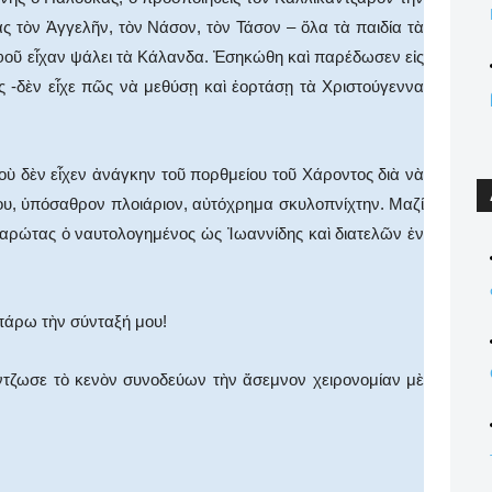
 τὸν Ἀγγελῆν, τὸν Νάσον, τὸν Τάσον – ὅλα τὰ παιδία τὰ
φοῦ εἶχαν ψάλει τὰ Κάλανδα. Ἐσηκώθη καὶ παρέδωσεν εἰς
 -δὲν εἶχε πῶς νὰ μεθύσῃ καὶ ἑορτάσῃ τὰ Χριστούγεννα
οὺ δὲν εἶχεν ἀνάγκην τοῦ πορθμείου τοῦ Χάροντος διὰ νὰ
 του, ὑπόσαθρον πλοιάριον, αὐτόχρημα σκυλοπνίχτην. Μαζί
νταρώτας ὁ ναυτολογημένος ὡς Ἰωαννίδης καὶ διατελῶν ἐν
 πάρω τὴν σύνταξή μου!
ύντζωσε τὸ κενὸν συνοδεύων τὴν ἄσεμνον χειρονομίαν μὲ