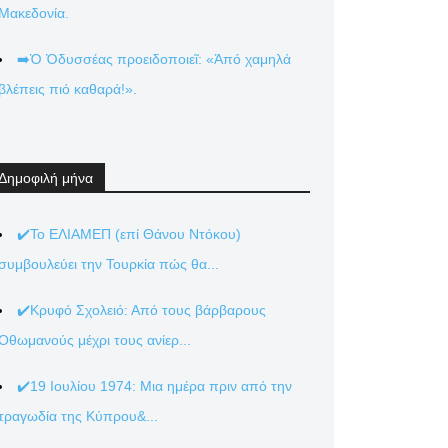
Μακεδονία.
➡️Ὁ Ὀδυσσέας προειδοποιεῖ: «Ἀπό χαμηλά
βλέπεις πιό καθαρά!».
Δημοφιλή μήνα
✔️Το ΕΛΙΑΜΕΠ (επί Θάνου Ντόκου)
συμβουλεύει την Τουρκία πώς θα...
✔️Κρυφό Σχολειό: Από τους βάρβαρους
Οθωμανούς μέχρι τους ανίερ...
✔️19 Ιουλίου 1974: Μια ημέρα πριν από την
τραγωδία της Κύπρου&...