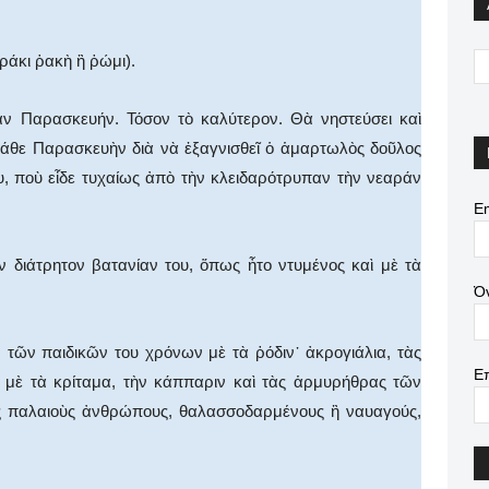
άκι ῥακὴ ἢ ῥώμι).
αν Παρασκευήν. Τόσον τὸ καλύτερον. Θὰ νηστεύσει καὶ
υ κάθε Παρασκευὴν διὰ νὰ ἐξαγνισθεῖ ὁ ἁμαρτωλὸς δοῦλος
υ, ποὺ εἶδε τυχαίως ἀπὸ τὴν κλειδαρότρυπαν τὴν νεαράν
Em
 διάτρητον βατανίαν του, ὅπως ἦτο ντυμένος καὶ μὲ τὰ
Ό
ν τῶν παιδικῶν του χρόνων μὲ τὰ ῥόδιν᾿ ἀκρογιάλια, τὰς
Ε
, μὲ τὰ κρίταμα, τὴν κάππαριν καὶ τὰς ἁρμυρήθρας τῶν
 παλαιοὺς ἀνθρώπους, θαλασσοδαρμένους ἢ ναυαγούς,