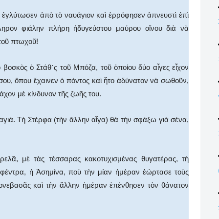
ι ἐγλύτωσεν ἀπὸ τὸ ναυάγιον καὶ ἐρρόφησεν ἀπνευστὶ ἐπὶ
ληρον φιάλην πλήρη ἡδυγεύστου μαύρου οἴνου διὰ νὰ
 τοῦ πτωχοῦ!
ὁ βοσκὸς ὁ Στάθ᾿ς τοῦ Μπόζα, τοῦ ὁποίου δύο αἶγες εἶχον
ου, ὅπου ἔχαινεν ὁ πόντος καὶ ἦτο ἀδύνατον νὰ σωθοῦν,
ράχον μὲ κίνδυνον τῆς ζωῆς του.
γιά. Τὴ Στέρφα (τὴν ἄλλην αἶγα) θὰ τὴν σφάξω γιὰ σένα,
ρελᾶ, μὲ τὰς τέσσαρας κακοτυχισμένας θυγατέρας, τὴ
φέντρα, ἡ Ἀσημίνα, ποὺ τὴν μίαν ἡμέραν ἑώρτασε τοὺς
ονεβασᾶς καὶ τὴν ἄλλην ἡμέραν ἐπένθησεν τὸν θάνατον