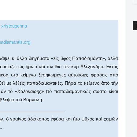
pp
Email
Print
Viber
adiamantis.org
ράψει κι ἄλλα διηγήματα «εἰς ὕφος Παπαδιαμάντη», ἀλλὰ
ουσιάζει ὡς ἥρωα καὶ τὸν ἴδιο τὸν κυρ Ἀλέξανδρο. Ἐκτὸς
μέσα στὸ κείμενο ξεσηκωμένες αὐτούσιες φράσεις ἀπὸ
εῖ μὲ λέξεις παπαδιαμαντικές. Πῆρα τὸ κείμενο ἀπὸ τὴν
 ἂν τὸ «
Καλοκαιρὴς
» (τὸ παπαδιαμαντικῶς σωστὸ εἶναι
ἀβλεψία τοῦ Βάρναλη.
ν, ὁ γραῖγος ἀδιάκοπος ἐφύσα καὶ ἦτο ψῦχος καὶ χειμὼν
ς…