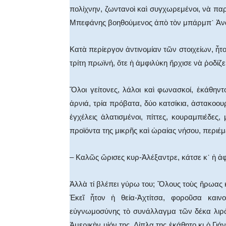
πολίχνην, ζωντανοὶ καὶ συγχωρεμένοι, νὰ παρ
Μπεφάνης βοηθούμενος ἀπὸ τὸν μπάρμπ᾿ Ἀν
Κατὰ περίεργον ἀντινομίαν τῶν στοιχείων, ἦτο 
τρίτη πρωϊνή, ὅτε ἡ ἀμφιλύκη ἤρχισε νὰ ῥοδίζε
Ὅλοι γείτονες, λάλοι καὶ φωνασκοί, ἐκάθην
ἀρνιά, τρία πρόβατα, δύο κατσίκια, ἀστακοο
ἐγχέλεις ἁλατισμένοι, πίττες, κουραμπιέδες
προϊόντα της μικρῆς καὶ ὡραίας νήσου, περιέ
– Καλῶς ὥρισες κυρ-Ἀλέξαντρε, κάτσε κ᾿ ἡ ἀφε
Ἀλλὰ τί βλέπει γύρω του; Ὅλους τοὺς ἥρωας 
Ἐκεῖ ἦτον ἡ θεία-Ἀχτίτσα, φοροῦσα καιν
εὐγνωμοσύνης τὸ συνάλλαγμα τῶν δέκα λιρῶν
Ἀμερικὴν υἱόν της. Δίπλα της ἐκάθητο κι ὁ Γι