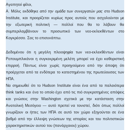
Αγαπητοί φίλοι,
Α. Μόλις εκδόθηκε
από την ομάδα των συνεργατών μας
στο Hudson
Institute, και προορίζεται κυρίως προς αυτούς που ασχολούνται με
την εξωτερική πολιτική — πολλοί που θα το λάβουν θα
συμπεριλαμβάνουν το προσωπικό των νεο-εκλεκθέντων στο
Κογκρέσσο. Σας το επισυνάπτω.
Δεδομένου ότι η μεγάλη πλειοψηφία των νεο-εκλεκθέντων είναι
Ρεπουμπλικάνοι η συγκεκριμένη μελέτη μπορεί να έχει καθοριστική
επιρροή. Πάντως είναι χωρίς προηγούμενο από την άποψη ότι
προέρχεται από τα ενδότερα το κατεστημένου της πρωτεύουσας των
ΗΠΑ.
Να σημειωθεί ότι το Hudson Institute είναι ένα από τα παλαιότερα
think tanks και ένα το οποίο έχει από τις πιό συγκροτημένες απόψεις
και γνώσεις στην Washington σχετικά με την κατάσταση στην
Ανατολική Μεσόγειο — αυτό πρεπεί να τονιστεί, διότι όπως πολλοί
γνωρίζουν οι ήττες των ΗΠΑ σε αυτό τον χώρο εξηγούνται σε ένα
βαθμό από την έλλειψη γνώσεων της ιστορίας και του πολιτιστικών
χαρακτηριστικών αυτού του (πανάρχαιου) χώρου.