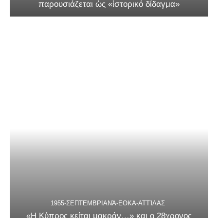
παρουσιάζεται ὡς «ἱστορικό δίδαγμα»
1955-ΣΕΠΤΕΜΒΡΙΑΝΆ-ΕΟΚΑ-ΑΤΤΊΛΑΣ
«Η Κύπρος κείται μακράν…» και ο 28χρονος