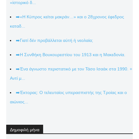
«ἱστορικό δ...
➡️«Η Κύπρος κείται μακράν…» και ο 28χρονος έφεδρος
καταδ...
➡️Γιατί δέν προβάλλεται αὐτή ἡ νεολαία;
➡️Η Συνθήκη Βουκουρεστίου του 1913 και η Μακεδονία.
➡️Ένα άγνωστο περιστατικό με τον Τάσο Ισαάκ στα 1990. +
Αντί μ...
➡️Έκτορας: Ο τελευταίος υπερασπιστής της Τροίας και ο
αιώνιος...
Δημοφιλή μήνα