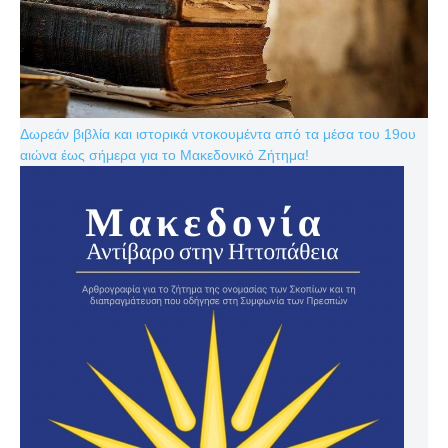
Δωρεάν βιβλία και ιστορικά ντοκουμέντα από τα μέσα του 19ου
αιώνα έως σήμερα για το Μακεδονικό Ζήτημα!