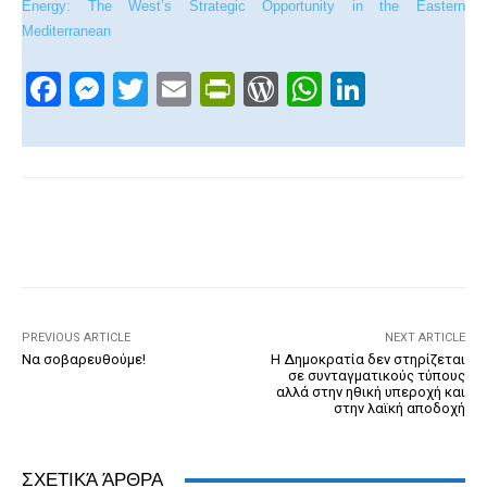
Energy: The West’s Strategic Opportunity in the Eastern
Mediterranean
F
M
T
E
Pr
W
W
Li
a
e
wi
m
in
or
h
n
c
ss
tt
ail
tF
d
at
k
e
e
er
ri
Pr
s
e
b
n
e
e
A
dI
Facebook
X
WhatsApp
Em
o
g
n
ss
p
n
o
er
dl
p
k
y
PREVIOUS ARTICLE
NEXT ARTICLE
Να σοβαρευθούμε!
Η Δημοκρατία δεν στηρίζεται
σε συνταγματικούς τύπους
αλλά στην ηθική υπεροχή και
στην λαϊκή αποδοχή
ΣΧΕΤΙΚΆ ΆΡΘΡΑ