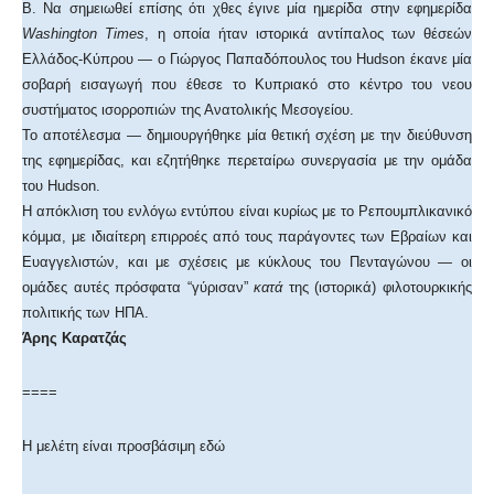
Β. Να σημειωθεί επίσης ότι χθες έγινε μία ημερίδα στην εφημερίδα
Washington Times
, η οποία ήταν ιστορικά αντίπαλος των θέσεών
Ελλάδος-Κύπρου — ο Γιώργος Παπαδόπουλος του Hudson έκανε μία
σοβαρή εισαγωγή που έθεσε το Κυπριακό στο κέντρο του νεου
συστήματος ισορροπιών της Ανατολικής Μεσογείου.
Το αποτέλεσμα — δημιουργήθηκε μία θετική σχέση με την διεύθυνση
της εφημερίδας, και εζητήθηκε περεταίρω συνεργασία με την ομάδα
του Hudson.
Η απόκλιση του ενλόγω εντύπου είναι κυρίως με το Ρεπουμπλικανικό
κόμμα, με ιδιαίτερη επιρροές από τους παράγοντες των Εβραίων και
Ευαγγελιστών, και με σχέσεις με κύκλους του Πενταγώνου — οι
ομάδες αυτές πρόσφατα “γύρισαν”
κατά
της (ιστορικά) φιλοτουρκικής
πολιτικής των ΗΠΑ.
Άρης Καρατζάς
====
Η μελέτη είναι προσβάσιμη εδώ