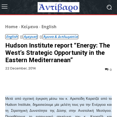
Home
Κείμενα
English
English
Αμερική
Άμυνα & Διπλωματία
Hudson Institute report “Energy: The
West’s Strategic Opportunity in the
Eastern Mediterranean”
22 December, 2014
0
Facebook
X
WhatsApp
Em
Μετά από σχετική έγκριση μέσω του κ. Αριστείδη Καρατζά από το
Hudson Institute, δημοσιεύουμε μία μελέτη τους για την Ενέργεια και
τη Στρατηγική Δυνατότητα της Δύσης στην Ανατολική Μεσόγειο.
Παραθέτουμε το εισαγωγικό σημείωμα του κ. Καρατζά και