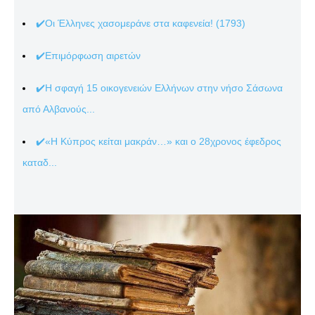
✔️Οι Έλληνες χασομεράνε στα καφενεία! (1793)
✔️Επιμόρφωση αιρετών
✔️Η σφαγή 15 οικογενειών Ελλήνων στην νήσο Σάσωνα
από Αλβανούς...
✔️«Η Κύπρος κείται μακράν…» και ο 28χρονος έφεδρος
καταδ...