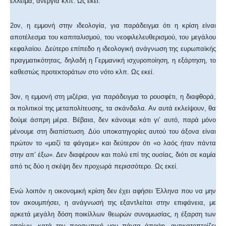
έλλειμα, ανεργία κλπ. Ως εκεί.
2ον, η εμμονή στην ιδεολογία, για παράδειγμα ότι η κρίση είναι
αποτέλεσμα του καπιταλισμού, του νεοφιλελευθερισμού, του μεγάλου
κεφαλαίου. Δεύτερο επίπεδο η ιδεολογική ανάγνωση της ευρωπαϊκής
πραγματικότητας, δηλαδή η Γερμανική ισχυροποίηση, η εξάρτηση, το
καθεστώς προτεκτοράτων στο νότο κλπ. Ως εκεί.
3ον, η εμμονή στη μιζέρια, για παράδειγμα το ρουσφέτι, η διαφθορά,
οι πολιτικοί της μεταπολίτευσης, τα σκάνδαλα. Αν αυτά εκλείψουν, θα
δούμε άσπρη μέρα. Βέβαια, δεν κάνουμε κάτι γι’ αυτό, παρά μόνο
μένουμε στη διαπίστωση. Δύο υποκατηγορίες αυτού του άξονα είναι
πρώτον το «μαζί τα φάγαμε» και δεύτερον ότι «ο λαός ήταν πάντα
στην απ’ έξω». Δεν διαφέρουν και πολύ επί της ουσίας, διότι σε καμία
από τις δύο η σκέψη δεν προχωρά περισσότερο. Ως εκεί.
Ενώ λοιπόν η οικονομική κρίση δεν έχει αφήσει Έλληνα που να μην
τον ακουμπήσει, η ανάγνωσή της εξαντλείται στην επιφάνεια, με
αρκετά μεγάλη δόση ποικίλλων θεωρών συνομωσίας, η έξαρση των
οποίων -κατά την προσωπική μου πάντα άποψη- αντικατοπτρίζει