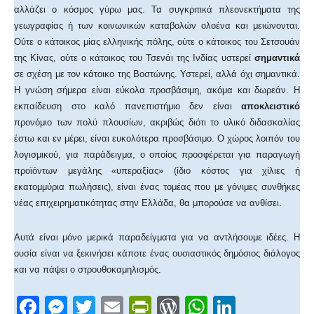
αλλάζει ο κόσμος γύρω μας. Τα συγκριτικά πλεονεκτήματα της
γεωγραφίας ή των κοινωνικών καταβολών ολοένα και μειώνονται.
Ούτε ο κάτοικος μίας ελληνικής πόλης, ούτε ο κάτοικος του Σετσουάν
της Κίνας, ούτε ο κάτοικος του Τσενάι της Ινδίας υστερεί
σημαντικά
σε σχέση με τον κάτοικο της Βοστώνης. Υστερεί, αλλά όχι σημαντικά.
Η γνώση σήμερα είναι εύκολα προσβάσιμη, ακόμα και δωρεάν. Η
εκπαίδευση στο καλό πανεπιστήμιο δεν είναι
αποκλειστικό
προνόμιο των πολύ πλουσίων, ακριβώς διότι το υλικό διδασκαλίας
έστω και εν μέρει, είναι ευκολότερα προσβάσιμο. Ο χώρος λοιπόν του
λογισμικού, για παράδειγμα, ο οποίος προσφέρεται για παραγωγή
προϊόντων μεγάλης «υπεραξίας» (ίδιο κόστος για χίλιες ή
εκατομμύρια πωλήσεις), είναι ένας τομέας που με γόνιμες συνθήκες
νέας επιχειρηματικότητας στην Ελλάδα, θα μπορούσε να ανθίσει.
Αυτά είναι μόνο μερικά παραδείγματα για να αντλήσουμε ιδέες. Η
ουσία είναι να ξεκινήσει κάποτε ένας ουσιαστικός δημόσιος διάλογος
και να πάψει ο στρουθοκαμηλισμός.
F
M
T
E
Pr
W
W
Li