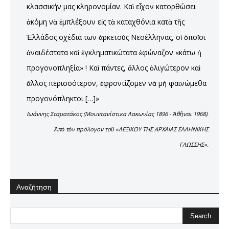
κλασσικήν μας κληρονομίαν. Καὶ εἶχον κατορθώσει
ἀκόμη νὰ ἐμπλέξουν εἰς τὰ καταχθόνια κατὰ τῆς
Ἑλλάδος σχέδιά των ἀρκετοὺς Νεοέλληνας, οἱ ὁποῖοι
ἀναιδέστατα καὶ ἐγκληματικώτατα ἐφώναζον «κάτω ἡ
προγονοπληξία» ! Καὶ πάντες, ἄλλος ὀλιγώτερον καὶ
ἄλλος περισσότερον, ἐφροντίζομεν νὰ μὴ φαινώμεθα
προγονόπληκτοι […]»
Ιωάννης Σταματάκος (Μουντανίστικα Λακωνίας 1896 - Ἀθῆναι 1968).
Ἀπὸ τὸν πρόλογον τοῦ «ΛΕΞΙΚΟΥ ΤΗΣ ΑΡΧΑΙΑΣ ΕΛΛΗΝΙΚΗΣ
ΓΛΩΣΣΗΣ».
Αναζήτηση