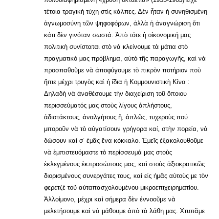
τέτοια τραγικὴ τύχη στὶς κάλπες. Δὲν ἦταν ἡ συνηθισμένη
ἀγνωμοσύνη τῶν ψηφοφόρων, ἀλλὰ ἡ ἀναγνώριση ὅτι
κάτι δὲν γινόταν σωστά. Ἀπὸ τότε ἡ οἰκονομική μας
πολιτικὴ συνίσταται στὸ νὰ κλείνουμε τὰ μάτια στὸ
πραγματικό μας πρόβλημα, αὐτὸ τῆς παραγωγῆς, καὶ νὰ
προσπαθοῦμε νὰ ἀποφύγουμε τὸ πικρὸν ποτήριον ποὺ
ἤπιε μέχρι τρυγὸς καὶ ἡ ἴδια ἡ Κομμουνιστικὴ Κἰνα :
Δηλαδὴ νὰ ἀναθέσουμε τὴν διαχείριση τοῦ ὅποιου
περισσεύματός μας στοὺς λίγους ἀπλήστους,
ἀδιστάκτους, ἀναλγήτους ἤ, ἁπλῶς, τυχεροὺς πού
μποροῦν νὰ τὸ αὐγατίσουν γρήγορα καί, στὴν πορεία, νὰ
δώσουν καὶ σ’ ἐμᾶς ἕνα κόκκαλο. Ἐμεῖς ἐξακολουθοῦμε
νὰ ἐμπιστευόμαστε τὸ περίσσευμά μας στοὺς
ἐκλεγμένους ἐκπροσώπους μας, καὶ στοὺς ἀξιοκρατικῶς
διορισμένους συνεργάτες τους, καὶ εἰς ἡμᾶς αὐτοὺς με τὸν
φερετζὲ τοῦ αὐταπασχολουμένου μικροεπιχειρηματίου.
Ἀλλοίμονο, μέχρι καὶ σήμερα δὲν ἐννοοῦμε νὰ
μελετήσουμε καὶ νὰ μάθουμε ἀπὸ τὰ λάθη μας. Χτυπᾶμε