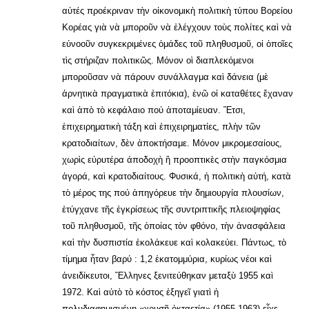
αὐτές προέκριναν τὴν οἰκονομικὴ πολιτικὴ τύπου Βορείου
Κορέας γιὰ νὰ μποροῦν νὰ ἐλέγχουν τοὺς πολίτες καὶ νὰ
εύνοοῦν συγκεκριμένες ὁμάδες τοῦ πληθυσμοῦ, οἱ ὁποῖες
τὶς στήριζαν πολιτικῶς. Μόνον οὶ διαπλεκόμενοι
μποροῦσαν νὰ πάρουν συνάλλαγμα καὶ δάνεια (μὲ
ἀρνητικὰ πραγματικὰ ἐπιτόκια), ἐνῶ οἱ καταθέτες ἔχαναν
καὶ ἀπὸ τὸ κεφάλαιο πού ἀποταμίευαν. Ἔτσι,
ἐπιχειρηματικὴ τάξη καὶ ἐπιχειρηματίες, πλὴν τῶν
κρατοδιαίτων, δὲν ἀποκτήσαμε. Μόνον μικρομεσαίους,
χωρὶς εὐρυτέρα άποδοχὴ ἢ προοπτικὲς στὴν παγκόσμια
ἀγορά, καὶ κρατοδιαίτους. Φυσικά, ἡ πολιτικὴ αὐτή, κατὰ
τὸ μέρος της πού ἀπηγόρευε τὴν δημιουργία πλουσίων,
ἐτύγχανε τῆς ἐγκρίσεως τῆς συντριπτικῆς πλειοψηφίας
τοῦ πληθυσμοῦ, τῆς ὁποίας τὸν φθόνο, τὴν ἀνασφάλεια
καὶ τὴν δυσπιστία ἐκολάκευε καὶ κολακεύει. Πάντως, τὸ
τίμημα ἦταν βαρύ : 1,2 ἑκατομμύρια, κυρίως νέοι καὶ
ἀνειδίκευτοι, Ἕλληνες ξενιτεύθηκαν μεταξὺ 1955 καὶ
1972. Καὶ αὐτὸ τὸ κόστος ἐξηγεῖ γιατὶ ἡ
πολυδιαφημισμένη «χρυσῆ ὀκταετία» (1955-1963) εἶχε