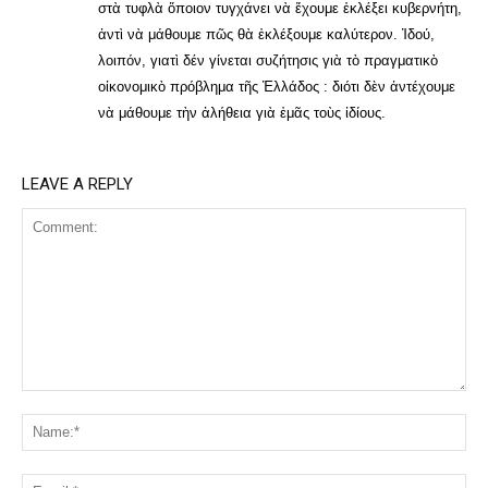
στὰ τυφλὰ ὅποιον τυγχάνει νὰ ἔχουμε ἐκλέξει κυβερνήτη,
ἀντὶ νὰ μάθουμε πῶς θὰ ἐκλέξουμε καλύτερον. Ἰδού,
λοιπόν, γιατὶ δέν γίνεται συζήτησις γιὰ τὸ πραγματικὸ
οἰκονομικὸ πρόβλημα τῆς Ἑλλάδος : διότι δὲν ἀντέχουμε
νὰ μάθουμε τὴν ἀλήθεια γιὰ ἐμᾶς τοὺς ἰδίους.
LEAVE A REPLY
Comment:
Na
Ema