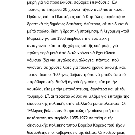
μικρή γιὰ νὰ προσελκύσει σοβαρὲς ἐπενδύσεις. Ἐν
τούτοις, τὰ ἑπόμενα 20 χρόνια πῆγαν ἀνέλπιστα καλά.
Πρῶτον, διότι ὁ Πλαστήρας καὶ ὁ Καρτάλης περιέκοψαν
δραστικὰ τὶς δημόσιες δαπάνες. Δεύτερον, σὲ συνδυασμὸ
με`τὸ πρῶτο, διότι ἡ δραστικὴ ὑποτίμηση, ἡ λεγομένη «τοῦ
Μαρκεζίνη», τοῦ 1953 διόρθωσε τὴν ἐξωτερικὴ
ἀνταγωνιστικότητα τῆς χώρας καὶ τῆς ἐπέτρεψε, γιὰ
πρώτη φορὰ μετὰ ἀπὸ ὀκτὼ χρόνια νὰ ἔχει ἐθνικὸ
νόμισμα (ὄχι γιὰ μεγάλες συναλλαγές, πάντως, πού
γίνονταν σὲ χρυσὲς λίρες γιὰ πολλὰ χρόνια ἀκόμη), καί,
τρίτον, διότι οἱ Ἕλληνες βρῆκαν τρόπο νὰ μποῦν ἀπὸ τὸ
παράθυρο στὴν διεθνῆ ἀγορὰ ἐργασίας, εἴτε μὲ τὴν
ναυτιλία, εἴτε μὲ τὴν μετανάστευση, ἀργότερα καὶ μὲ τὸν
τουρισμό. Εἶναι τεράστιο λάθος νὰ μιλᾶμε γιὰ ἐπιτυχία τῆς
οἰκονομικῆς πολιτικῆς στὴν «Ἑλλάδα μεταπολεμικά». Οἱ
Ἕλληνες βελτίωσαν θεαματικῶς τὴν οἰκονομική τους
κατάσταση τὴν περίοδο 1955-1972 σὲ πεῖσμα τῆς
οἰκονομικῆς πολιτικῆς τύπου Βορείου Κορέας πού εἶχαν
θεσμοθετήσει οἱ κυβερνήσεις τῆς δεξιᾶς. Οἱ κυβερνήσεις