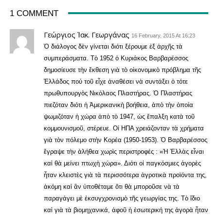
1 COMMENT
Γεώργιος Ἰακ. Γεωργάνας
16 February, 2015 At 16:23
Ὀ διάλογος δὲν γίνεται διότι ξέρουμε ἐξ ἀρχῆς τὰ
συμπεράσματα. Τὸ 1952 ὁ Κυριάκος Βαρβαρέσσος
δημοσίευσε τὴν ἔκθεση γιὰ τὸ οἰκονομικὸ πρόβλημα τῆς
Ἑλλάδος πού τοῦ εἶχε ἀναθέσει νὰ συντάξει ὁ τότε
πρωθυπουργὸς Νικόλαος Πλαστήρας. Ὁ Πλαστήρας
πιεζόταν διότι ἡ Ἀμερικανικὴ βοήθεια, ἀπὸ τὴν ὁποία
ψωμιζόταν ἡ χώρα ἀπὸ τὸ 1947, ὡς ἔπαλξη κατὰ τοῦ
κομμουνισμοῦ, στέρευε. Οἱ ΗΠΑ χρειάζονταν τὰ χρήματα
γιὰ τὸν πόλεμο στὴν Κορέα (1950-1953). Ὁ Βαρβαρέσσος
ἔγραψε τὴν ἀλήθεα χωρὶς περιστροφές : «Ἡ Ἑλλὰς εἶναι
καὶ θὰ μείνει πτωχὴ χώρα». Διότι οἱ παγκόσμιες ἀγορὲς
ἧταν κλειστὲς γιὰ τὰ περισσότερα ἀγροτικὰ προϊόντα της,
ἀκόμη καὶ ἂν ὑποθέταμε ὅτι θὰ μποροῦσε νὰ τὰ
παραγάγει μὲ ἐκσυγχρονισμὸ τῆς γεωργίας της. Τὸ ἴδιο
καὶ γιὰ τὰ βιομηχανικά, ἀφοῦ ἡ ἐσωτερική της ἀγορὰ ἦταν