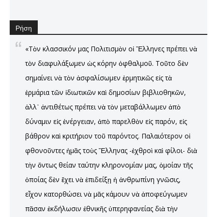
Ρήση
«Τὸν κλασσικόν μας Πολιτισμὸν οἱ Ἕλληνες πρέπει νὰ
τὸν διαφυλάξωμεν ὡς κόρην ὀφθαλμοῦ. Τοῦτο δὲν
σημαίνει νὰ τὸν ἀσφαλίσωμεν ἑρμητικῶς εἰς τὰ
ἑρμάρια τῶν ἰδιωτικῶν καὶ δημοσίων βιβλιοθηκῶν,
ἀλλ᾿ ἀντιθέτως πρέπει νὰ τὸν μεταβάλλωμεν ἀπὸ
δύναμιν εἰς ἐνέργειαν, ἀπὸ παρελθὸν εἰς παρόν, εἰς
βάθρον καὶ κριτήριον τοῦ παρόντος. Παλαιότερον οἱ
φθονοῦντες ἡμᾶς τοὺς Ἕλληνας -ἐχθροὶ καὶ φίλοι- διὰ
τὴν ὄντως θείαν ταύτην κληρονομίαν μας, ὁμοίαν τῆς
ὁποίας δὲν ἔχει νὰ ἐπιδείξῃ ἡ ἀνθρωπίνη γνῶσις,
εἶχον κατορθώσει νὰ μᾶς κάμουν νὰ ἀποφεύγωμεν
πᾶσαν ἐκδήλωσιν ἐθνικῆς ὑπερηφανείας διὰ τὴν