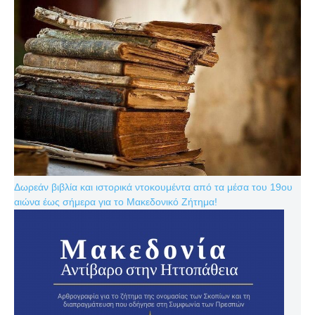
Δωρεάν βιβλία και ιστορικά ντοκουμέντα από τα μέσα του 19ου
αιώνα έως σήμερα για το Μακεδονικό Ζήτημα!