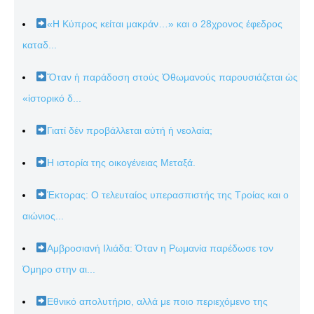
«Η Κύπρος κείται μακράν…» και ο 28χρονος έφεδρος
καταδ...
Ὅταν ἡ παράδοση στούς Ὀθωμανούς παρουσιάζεται ὡς
«ἱστορικό δ...
Γιατί δέν προβάλλεται αὐτή ἡ νεολαία;
Η ιστορία της οικογένειας Μεταξά.
Έκτορας: Ο τελευταίος υπερασπιστής της Τροίας και ο
αιώνιος...
Αμβροσιανή Ιλιάδα: Όταν η Ρωμανία παρέδωσε τον
Όμηρο στην αι...
Εθνικό απολυτήριο, αλλά με ποιο περιεχόμενο της