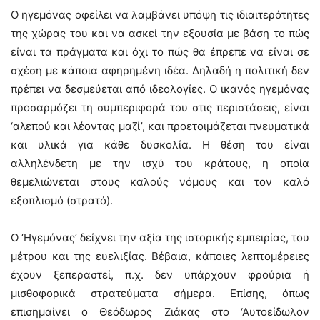
Ο ηγεμόνας οφείλει να λαμβάνει υπόψη τις ιδιαιτερότητες
της χώρας του και να ασκεί την εξουσία με βάση το πώς
είναι τα πράγματα και όχι το πώς θα έπρεπε να είναι σε
σχέση με κάποια αφηρημένη ιδέα. Δηλαδή η πολιτική δεν
πρέπει να δεσμεύεται από ιδεολογίες. Ο ικανός ηγεμόνας
προσαρμόζει τη συμπεριφορά του στις περιστάσεις, είναι
‘αλεπού και λέοντας μαζί’, και προετοιμάζεται πνευματικά
και υλικά για κάθε δυσκολία. Η θέση του είναι
αλληλένδετη με την ισχύ του κράτους, η οποία
θεμελιώνεται στους καλούς νόμους και τον καλό
εξοπλισμό (στρατό).
Ο ‘Ηγεμόνας’ δείχνει την αξία της ιστορικής εμπειρίας, του
μέτρου και της ευελιξίας. Βέβαια, κάποιες λεπτομέρειες
έχουν ξεπεραστεί, π.χ. δεν υπάρχουν φρούρια ή
μισθοφορικά στρατεύματα σήμερα. Επίσης, όπως
επισημαίνει ο Θεόδωρος Ζιάκας στο ‘Αυτοείδωλον