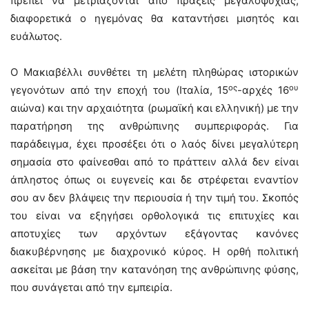
πρέπει να μετριάζονται από πράξεις μεγαλοψυχίας,
διαφορετικά ο ηγεμόνας θα καταντήσει μισητός και
ευάλωτος.
Ο Μακιαβέλλι συνθέτει τη μελέτη πληθώρας ιστορικών
ος
ου
γεγονότων από την εποχή του (Ιταλία, 15
-αρχές 16
αιώνα) και την αρχαιότητα (ρωμαϊκή και ελληνική) με την
παρατήρηση της ανθρώπινης συμπεριφοράς. Για
παράδειγμα, έχει προσέξει ότι ο λαός δίνει μεγαλύτερη
σημασία στο φαίνεσθαι από το πράττειν αλλά δεν είναι
άπληστος όπως οι ευγενείς και δε στρέφεται εναντίον
σου αν δεν βλάψεις την περιουσία ή την τιμή του. Σκοπός
του είναι να εξηγήσει ορθολογικά τις επιτυχίες και
αποτυχίες των αρχόντων εξάγοντας κανόνες
διακυβέρνησης με διαχρονικό κύρος. Η ορθή πολιτική
ασκείται με βάση την κατανόηση της ανθρώπινης φύσης,
που συνάγεται από την εμπειρία.