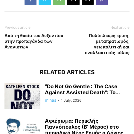
Previous article
Next article
Από τη θυσία του Αυξεντίου
Πολύπλευρη κρίση,
στην προπαγάνδα των
μεταπρατισμός,
Ανανιστών
γεωπολιτική και
εναλλακτικός πόλος
RELATED ARTICLES
“Do Not Go Gentle : The Case
Against Assisted Death”: Το...
minas
-
4 July, 2026
Αφιέρωμα: Περικλής
Γιαννόπουλος (Β’ Μέρος) στο
περιοδικό Νέος Ερμής ο Λόγιος