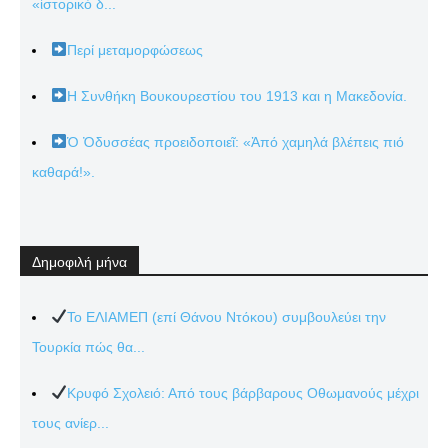
«ἱστορικό δ...
Περί μεταμορφώσεως
Η Συνθήκη Βουκουρεστίου του 1913 και η Μακεδονία.
Ὁ Ὀδυσσέας προειδοποιεῖ: «Ἀπό χαμηλά βλέπεις πιό
καθαρά!».
Δημοφιλή μήνα
Το ΕΛΙΑΜΕΠ (επί Θάνου Ντόκου) συμβουλεύει την
Τουρκία πώς θα...
Κρυφό Σχολειό: Από τους βάρβαρους Οθωμανούς μέχρι
τους ανίερ...