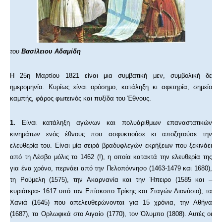
του
Βασίλειου
Αδαμίδη
Η 25η Μαρτίου 1821 είναι μια συμβατική μεν, συμβολική δε
ημερομηνία. Κυρίως είναι ορόσημο, κατάληξη κι αφετηρία, σημείο
καμπής, φάρος φωτεινός και πυξίδα του Έθνους.
1.
Είναι κατάληξη αγώνων και πολυάριθμων επαναστατικών
κινημάτων ενός έθνους που ασφυκτιούσε κι αποζητούσε την
ελευθερία του. Είναι μία σειρά βραδυφλεγών εκρήξεων που ξεκινάει
από τη Λέσβο μόλις το 1462 (!), η οποία κατακτά την ελευθερία της
για ένα χρόνο, περνάει από την Πελοπόννησο (1463-1479 και 1680),
τη Ρούμελη (1575), την Ακαρνανία και την Ήπειρο (1585 και –
κυριότερα- 1617 υπό τον Επίσκοπο Τρίκης και Σταγών Διονύσιο), τα
Χανιά (1645) που απελευθερώνονται για 15 χρόνια, την Αθήνα
(1687), τα Ορλωφικά στο Αιγαίο (1770), τον Όλυμπο (1808). Αυτές οι