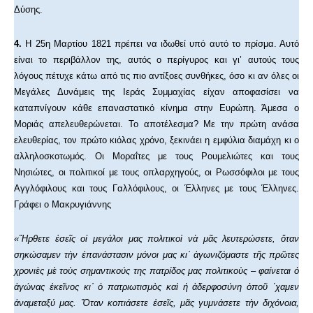
Δύσης.
4.
Η 25η Μαρτίου 1821 πρέπει να ιδωθεί υπό αυτό το πρίσμα. Αυτό
είναι το περιβάλλον της, αυτός ο περίγυρος και γι’ αυτούς τους
λόγους πέτυχε κάτω από τις πιο αντίξοες συνθήκες, όσο κι αν όλες οι
Μεγάλες Δυνάμεις της Ιεράς Συμμαχίας είχαν αποφασίσει να
καταπνίγουν κάθε επαναστατικό κίνημα στην Ευρώπη. Άμεσα ο
Μοριάς απελευθερώνεται. Το αποτέλεσμα? Με την πρώτη ανάσα
ελευθερίας, τον πρώτο κιόλας χρόνο, ξεκινάει η εμφύλια διαμάχη κι ο
αλληλοσκοτωμός. Οι Μοραΐτες με τους Ρουμελιώτες και τους
Νησιώτες, οι πολιτικοί με τους οπλαρχηγούς, οι Ρωσσόφιλοι με τους
Αγγλόφιλους και τους Γαλλόφιλους, οι Έλληνες με τους Έλληνες.
Γράφει ο Μακρυγιάννης
«Ἤρθετε ἐσεῖς οἱ μεγάλοι μας πολιτικοὶ νὰ μᾶς λευτερώσετε, ὅταν
σηκώσαμεν τὴν ἐπανάστασιν μόνοι μας κι᾿ ἀγωνιζόμαστε τῆς πρῶτες
χρονιὲς μὲ τοὺς σημαντικούς της πατρίδος μας πολιτικοὺς – φαίνεται ὁ
ἀγώνας ἐκεῖνος κι᾿ ὁ πατριωτισμὸς καὶ ἡ ἀδερφοσύνη ὁποῦ ῾χαμεν
ἀναμεταξύ μας. Ὅταν κοπιάσετε ἐσεῖς, μᾶς γυμνάσετε τὴν διχόνοια,