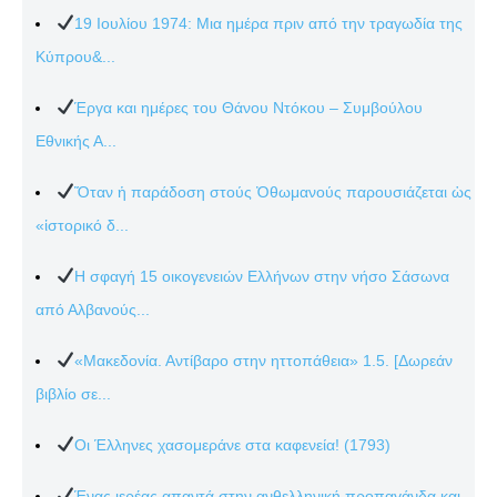
19 Ιουλίου 1974: Μια ημέρα πριν από την τραγωδία της
Κύπρου&...
Έργα και ημέρες του Θάνου Ντόκου – Συμβούλου
Εθνικής Α...
Ὅταν ἡ παράδοση στούς Ὀθωμανούς παρουσιάζεται ὡς
«ἱστορικό δ...
Η σφαγή 15 οικογενειών Ελλήνων στην νήσο Σάσωνα
από Αλβανούς...
«Μακεδονία. Αντίβαρο στην ηττοπάθεια» 1.5. [Δωρεάν
βιβλίο σε...
Οι Έλληνες χασομεράνε στα καφενεία! (1793)
Ένας ιερέας απαντά στην ανθελληνική προπαγάνδα και