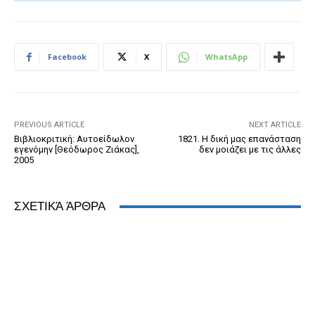
c
ss
tt
ail
tF
d
at
k
e
e
er
ri
Pr
s
e
b
n
e
e
A
dI
Facebook
X
WhatsApp
o
g
n
ss
p
n
o
er
dl
p
k
y
PREVIOUS ARTICLE
NEXT ARTICLE
Βιβλιοκριτική: Αυτοείδωλον
1821. Η δική μας επανάσταση
εγενόμην [Θεόδωρος Ζιάκας],
δεν μοιάζει με τις άλλες
2005
ΣΧΕΤΙΚΆ ΆΡΘΡΑ