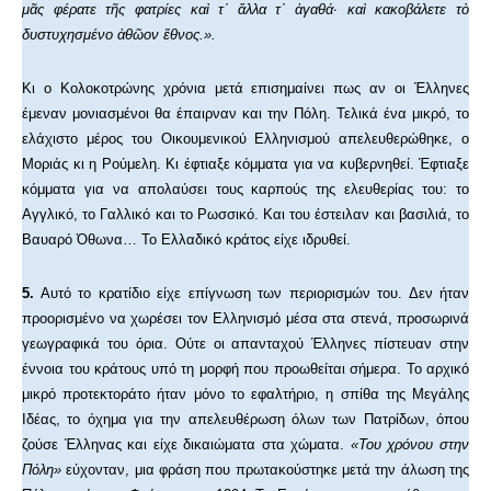
μᾶς φέρατε τῆς φατρίες καὶ τ᾿ ἄλλα τ᾿ ἀγαθά· καὶ κακοβάλετε τὸ
δυστυχησμένο ἀθῶον ἔθνος.».
Κι ο Κολοκοτρώνης χρόνια μετά επισημαίνει πως αν οι Έλληνες
έμεναν μονιασμένοι θα έπαιρναν και την Πόλη. Τελικά ένα μικρό, το
ελάχιστο μέρος του Οικουμενικού Ελληνισμού απελευθερώθηκε, ο
Μοριάς κι η Ρούμελη. Κι έφτιαξε κόμματα για να κυβερνηθεί. Έφτιαξε
κόμματα για να απολαύσει τους καρπούς της ελευθερίας του: το
Αγγλικό, το Γαλλικό και το Ρωσσικό. Και του έστειλαν και βασιλιά, το
Βαυαρό Όθωνα… Το Ελλαδικό κράτος είχε ιδρυθεί.
5.
Αυτό το κρατίδιο είχε επίγνωση των περιορισμών του. Δεν ήταν
προορισμένο να χωρέσει τον Ελληνισμό μέσα στα στενά, προσωρινά
γεωγραφικά του όρια. Ούτε οι απανταχού Έλληνες πίστευαν στην
έννοια του κράτους υπό τη μορφή που προωθείται σήμερα. Το αρχικό
μικρό προτεκτοράτο ήταν μόνο το εφαλτήριο, η σπίθα της Μεγάλης
Ιδέας, το όχημα για την απελευθέρωση όλων των Πατρίδων, όπου
ζούσε Έλληνας και είχε δικαιώματα στα χώματα.
«Του χρόνου στην
Πόλη»
εύχονταν, μια φράση που πρωτακούστηκε μετά την άλωση της