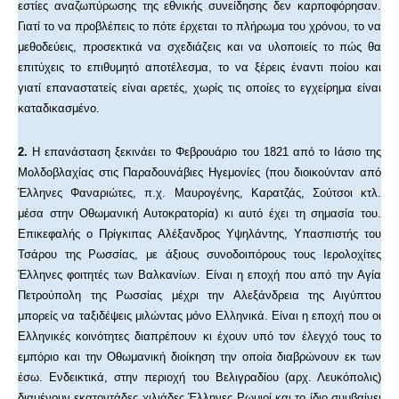
εστίες αναζωπύρωσης της εθνικής συνείδησης δεν καρποφόρησαν.
Γιατί το να προβλέπεις το πότε έρχεται το πλήρωμα του χρόνου, το να
μεθοδεύεις, προσεκτικά να σχεδιάζεις και να υλοποιείς το πώς θα
επιτύχεις το επιθυμητό αποτέλεσμα, το να ξέρεις έναντι ποίου και
γιατί επαναστατείς είναι αρετές, χωρίς τις οποίες το εγχείρημα είναι
καταδικασμένο.
2.
Η επανάσταση ξεκινάει το Φεβρουάριο του 1821 από το Ιάσιο της
Μολδοβλαχίας στις Παραδουνάβιες Ηγεμονίες (που διοικούνταν από
Έλληνες Φαναριώτες, π.χ. Μαυρογένης, Καρατζάς, Σούτσοι κτλ.
μέσα στην Οθωμανική Αυτοκρατορία) κι αυτό έχει τη σημασία του.
Επικεφαλής ο Πρίγκιπας Αλέξανδρος Υψηλάντης, Υπασπιστής του
Τσάρου της Ρωσσίας, με άξιους συνοδοιπόρους τους Ιερολοχίτες
Έλληνες φοιτητές των Βαλκανίων. Είναι η εποχή που από την Αγία
Πετρούπολη της Ρωσσίας μέχρι την Αλεξάνδρεια της Αιγύπτου
μπορείς να ταξιδέψεις μιλώντας μόνο Ελληνικά. Είναι η εποχή που οι
Ελληνικές κοινότητες διαπρέπουν κι έχουν υπό τον έλεγχό τους το
εμπόριο και την Οθωμανική διοίκηση την οποία διαβρώνουν εκ των
έσω. Ενδεικτικά, στην περιοχή του Βελιγραδίου (αρχ. Λευκόπολις)
διαμένουν εκατοντάδες χιλιάδες Έλληνες Ρωμιοί και το ίδιο συμβαίνει