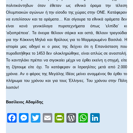
πολιτικάντηδων όταν έθεταν ως εθνικό όραμα την τέλεση
Ολυμπιακών αγώνων ή την είσοδο της χώρας στην ΟΝΕ. Κατάφεραν
να ευτελίσουν και τα οράματα… Και σίγουρα τα εθνικά οράματα δεν
είναι κενά γενικόλογα πυροτεχνήματα όπως ‘ελπίδα’ κι
‘αξιοπρέπεια’. Τα όνειρα θέλουν σάρκα και οστά, θέλουν τραγούδια
για την Κόκκινη Μηλιά και θρύλους για το Μαρμαρωμένο Βασιλιά. Η
ιστορία μας οδηγεί κι ο ρους της δείχνει ότι η Επανάσταση που
πυροδοτήθηκε το 1453 δεν ολοκληρώθηκε, είναι απλώς σε αναστολή.
Το καντηλάκι πρέπει να σιγοκαίει μέχρι να έρθει εκείνη η στιγμή, είτε
τη ζήσουμε είτε όχι. Το κατάφεραν οι Ισραηλίτες μετά από 2.000
χρόνια. Αν ο φάρος της Μεγάλης Ιδέας μείνει αναμμένος θα έρθει το
πλήρωμα του χρόνου και για τους Έλληνες. Του χρόνου στην Πόλη
λοιπόν!
Βασίλειος Αδαμίδης
F
M
T
E
Pr
W
W
Li
a
e
wi
m
in
or
h
n