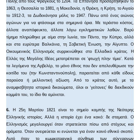
Πόλης από τους Φράγκους το 1204. Τα Επτάνησα προσαρτήθηκαν το
1863, η Θεσσαλία το 1881, η Μακεδονία, η Θράκη, η Κρήτη, το Αιγαίο
το 1912-3, τα Δωδεκάνησα μόλις το 1947. Πάνω από ένας αιώνας
αγώνων για να φτάσουμε στα σημερινά όρια. Με τεράστιο κόστος,
άλλοτε αναπόφευκτο, άλλοτε λόγω εγκληματικών λαθών. Βαρύ
τίμημα πληρώθηκε με αίμα στην Ιωνία, τον Πόντο, την Κύπρο, αλλά
και στα ευρύτερα Βαλκάνια, τη Σοβιετική Ένωση, την Αίγυπτο. Ο
Οικουμενικός Ελληνισμός συρρικνώθηκε στο Ελλαδικό κράτος. Η
Ελλάς της Μεγάλης Ιδέας μετατρέπεται σε ‘φτωχή πλην τίμια’. Κατά
τα λεγόμενα της Αρβελέρ, το μόνο έθνος που δεν απελευθέρωσε την
κοιτίδα του (την Κωνσταντινούπολη), παραιτείται από κάθε είδους
παρούσα ή μελλοντική αξίωση. Από το κράτος αυτό, με τα
αναμφισβήτητα ιστορικά δικαιώματα, όλοι οι ‘γείτονες’ θα διεκδικούν
κομμάτι του, το ίδιο θα αμύνεται.
6.
Η 25η Μαρτίου 1821 είναι το σημείο καμπής της Νεότερης
Ελληνικής ιστορίας. Αλλά η ιστορία έχει ένα κακό: δε σταματά. Ο
Ελληνισμός μεγαλουργεί όταν στρατεύεται πίσω από στόχους και
οράματα. Όταν ονειρεύεται κι ενώνεται για έναν κοινό εθνικό σκοπό.
Αυτό ήταν το κωμικοτραγικό σύνθημα των σύγχρονων