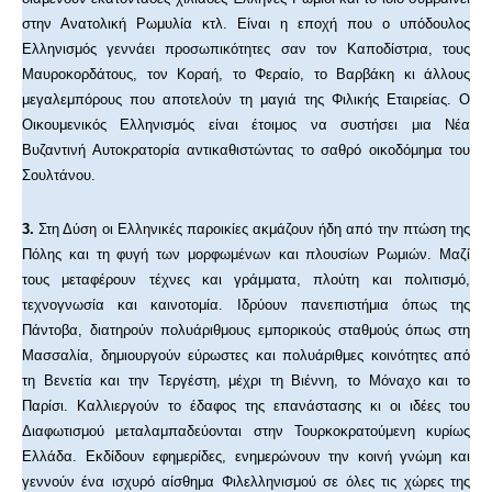
στην Ανατολική Ρωμυλία κτλ. Είναι η εποχή που ο υπόδουλος
Ελληνισμός γεννάει προσωπικότητες σαν τον Καποδίστρια, τους
Μαυροκορδάτους, τον Κοραή, το Φεραίο, το Βαρβάκη κι άλλους
μεγαλεμπόρους που αποτελούν τη μαγιά της Φιλικής Εταιρείας. Ο
Οικουμενικός Ελληνισμός είναι έτοιμος να συστήσει μια Νέα
Βυζαντινή Αυτοκρατορία αντικαθιστώντας το σαθρό οικοδόμημα του
Σουλτάνου.
3.
Στη Δύση οι Ελληνικές παροικίες ακμάζουν ήδη από την πτώση της
Πόλης και τη φυγή των μορφωμένων και πλουσίων Ρωμιών. Μαζί
τους μεταφέρουν τέχνες και γράμματα, πλούτη και πολιτισμό,
τεχνογνωσία και καινοτομία. Ιδρύουν πανεπιστήμια όπως της
Πάντοβα, διατηρούν πολυάριθμους εμπορικούς σταθμούς όπως στη
Μασσαλία, δημιουργούν εύρωστες και πολυάριθμες κοινότητες από
τη Βενετία και την Τεργέστη, μέχρι τη Βιέννη, το Μόναχο και το
Παρίσι. Καλλιεργούν το έδαφος της επανάστασης κι οι ιδέες του
Διαφωτισμού μεταλαμπαδεύονται στην Τουρκοκρατούμενη κυρίως
Ελλάδα. Εκδίδουν εφημερίδες, ενημερώνουν την κοινή γνώμη και
γεννούν ένα ισχυρό αίσθημα Φιλελληνισμού σε όλες τις χώρες της