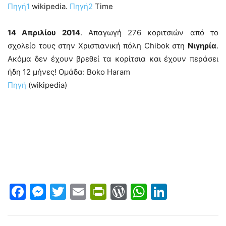
Πηγή1
wikipedia.
Πηγή2
Time
14 Απριλίου 2014
. Απαγωγή 276 κοριτσιών από το
σχολείο τους στην Χριστιανική πόλη Chibok στη
Νιγηρία
.
Ακόμα δεν έχουν βρεθεί τα κορίτσια και έχουν περάσει
ήδη 12 μήνες! Ομάδα: Boko Haram
Πηγή
(wikipedia)
Facebook
Messenger
Twitter
Email
PrintFriendly
WordPress
WhatsAp
LinkedI