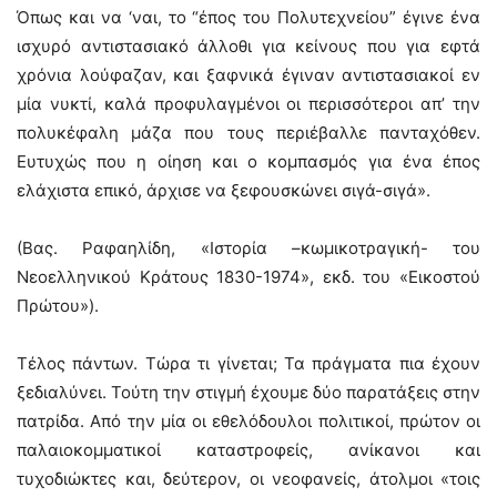
Όπως και να ‘ναι, το “έπος του Πολυτεχνείου” έγινε ένα
ισχυρό αντιστασιακό άλλοθι για κείνους που για εφτά
χρόνια λούφαζαν, και ξαφνικά έγιναν αντιστασιακοί εν
μία νυκτί, καλά προφυλαγμένοι οι περισσότεροι απ’ την
πολυκέφαλη μάζα που τους περιέβαλλε πανταχόθεν.
Ευτυχώς που η οίηση και ο κομπασμός για ένα έπος
ελάχιστα επικό, άρχισε να ξεφουσκώνει σιγά-σιγά».
(Βας. Ραφαηλίδη, «Ιστορία –κωμικοτραγική- του
Νεοελληνικού Κράτους 1830-1974», εκδ. του «Εικοστού
Πρώτου»).
Τέλος πάντων. Τώρα τι γίνεται; Τα πράγματα πια έχουν
ξεδιαλύνει. Τούτη την στιγμή έχουμε δύο παρατάξεις στην
πατρίδα. Από την μία οι εθελόδουλοι πολιτικοί, πρώτoν οι
παλαιοκομματικοί καταστροφείς, ανίκανοι και
τυχοδιώκτες και, δεύτερον, οι νεοφανείς, άτολμοι «τοις