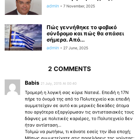
admin
-
7 November, 2025
Πώς γεννήθηκε το φοβικό
σύνδρομο και πώς θα σπάσει
σήμερα. Από...
admin
-
27 June, 2025
2 COMMENTS
Babis
21 July, 2015 At 00:40
Τρομερή η λογική σας κύριε Νατσιέ. Επειδή η 17Ν
πήρε το όνομά της από το Πολυτεχνείο και επειδή
αυμμετείχαν σε αυτό και μερικές δεκάδες άτομα
που αργότερα εξαργύρωσαν τις αντιστασιακές τους
δάφνες με πολιτικές καριέρες, το Πολυτεχνείο δεν
ήταν αντίσταση…
Τολμώ να ρωτήσω, τι κάνατε εσείς την ίδια εποχή;
Μήπως συμμετείχατε στις παρελάσεις της χούντας;