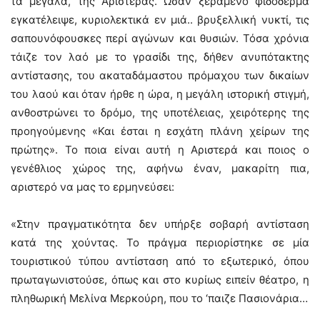
τα μεγάλα, της Αριστεράς. Ωσάν ξεραμένο φιδόδερμα
εγκατέλειψε, κυριολεκτικά εν μιά.. βρυξελλική νυκτί, τις
σαπουνόφουσκες περί αγώνων και θυσιών. Τόσα χρόνια
τάιζε τον λαό με το γρασίδι της, δήθεν ανυπότακτης
αντίστασης, του ακαταδάμαστου πρόμαχου των δικαίων
του λαού και όταν ήρθε η ώρα, η μεγάλη ιστορική στιγμή,
ανθοστρώνει το δρόμο, της υποτέλειας, χειρότερης της
προηγούμενης «Και έσται η εσχάτη πλάνη χείρων της
πρώτης». Το ποια είναι αυτή η Αριστερά και ποιος ο
γενέθλιος χώρος της, αφήνω έναν, μακαρίτη πια,
αριστερό να μας το ερμηνεύσει:
«Στην πραγματικότητα δεν υπήρξε σοβαρή αντίσταση
κατά της χούντας. Το πράγμα περιορίστηκε σε μία
τουριστικού τύπου αντίσταση από το εξωτερικό, όπου
πρωταγωνιστούσε, όπως και στο κυρίως ειπείν θέατρο, η
πληθωρική Μελίνα Μερκούρη, που το ‘παιζε Πασιονάρια…