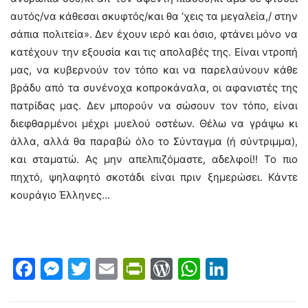
αυτός/να κάθεσαι σκυφτός/και θα ‘χεις τα μεγαλεία,/ στην
σάπια πολιτεία». Δεν έχουν ιερό και όσιο, φτάνει μόνο να
κατέχουν την εξουσία και τις απολαβές της. Είναι ντροπή
μας, να κυβερνούν τον τόπο και να παρελαύνουν κάθε
βράδυ από τα συνένοχα κοπροκάναλα, οι αφανιστές της
πατρίδας μας. Δεν μπορούν να σώσουν τον τόπο, είναι
διεφθαρμένοι μέχρι μυελού οστέων. Θέλω να γράψω κι
άλλα, αλλά θα παραβώ όλο το Σύνταγμα (ή σύντριμμα),
και σταματώ. Ας μην απελπιζόμαστε, αδελφοί!! Το πιο
πηχτό, ψηλαφητό σκοτάδι είναι πριν ξημερώσει. Κάντε
κουράγιο Έλληνες…
Facebook
Messenger
Twitter
Email
PrintFriendly
WordPress
WhatsAp
LinkedI