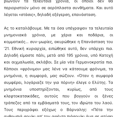
βιώνουν τα τελευταία χρόνια, οι οποίοι δεν θα
περιοριστούν μόνο σε αερόπλαστα συνθήματα. Και αυτό
λέγεται «στάσις», δηλαδή εξέγερση, επανάσταση.
Ας το καταλάβουμε. Με τα όσα υπέγραψαν τα τελευταία
μνημονιακά χρόνια, με χέρια και ποδάρια, οι
κομματικές… συν-μωρίες, ακυρώθηκε η Επανάσταση του
’21. Εθνική κυριαρχία, ειπώθηκε αυτό, δεν υπάρχει πια.
Δηλαδή είμαστε πάλι, μετά από 195 χρόνια, υπό Κατοχή
και αιχμαλωσία, σκλάβοι. Σε μία νέα Γερμανοκρατία πια.
Κάποιοι «φρόνιμοι» μας λένε να κάτσουμε φρόνιμα, τα
μνημόνια, η συμφορά, μας σώζουν. «Όταν η συμφορά
συμφέρει, λογάριαζε την για πόρνη» έλεγε ο Ελύτης. Τα
μνημόνια υποστηρίζονται, κυρίως, από τους
κλεφτοκατσικάδες, αυτούς που βογγούν οι ξένες
τράπεζες από τα εμβάσματά τους, τον ιδρώτα του λαού.
Τους περιγράφει εξόχως ο Βάρναλης: «Πέτα την
ανθρωπιά σου/κι απ’ τον αφέντη πιάσου/κι άμα σε φτύσει