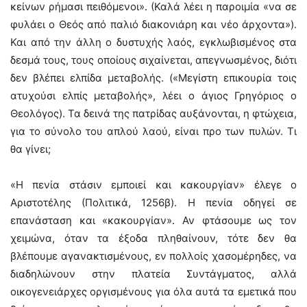
κείνων ρήμασι πειθόμενοι». (Καλά λέει η παροιμία «να σε
φυλάει ο Θεός από παλιό διακονιάρη και νέο άρχοντα»).
Και από την άλλη ο δυστυχής λαός, εγκλωβισμένος στα
δεσμά τους, τους οποίους σιχαίνεται, απεγνωσμένος, διότι
δεν βλέπει ελπίδα μεταβολής. («Μεγίστη επικουρία τοις
ατυχούσι ελπίς μεταβολής», λέει ο άγιος Γρηγόριος ο
Θεολόγος). Τα δεινά της πατρίδας αυξάνονται, η φτώχεια,
για το σύνολο του απλού λαού, είναι προ των πυλών. Τι
θα γίνει;
«Η πενία στάσιν εμποιεί και κακουργίαν» έλεγε ο
Αριστοτέλης (Πολιτικά, 1256β). Η πενία οδηγεί σε
επανάσταση και «κακουργίαν». Αν φτάσουμε ως τον
χειμώνα, όταν τα έξοδα πληθαίνουν, τότε δεν θα
βλέπουμε αγανακτισμένους, εν πολλοίς χασομέρηδες, να
διαδηλώνουν στην πλατεία Συντάγματος, αλλά
οικογενειάρχες οργισμένους για όλα αυτά τα εμετικά που