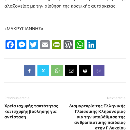
αλαζονείας με την αίσθηση της κοσμικής αυτάρκειας.
«ΜΑΚΡΥΓΙΑΝΝΗΣ»
Facebook
Messenger
Twitter
Email
PrintFriendly
WordPress
WhatsAp
LinkedI
Previous article
Next article
Χρεία ισχυρής ταυτότητας
Διαμαρτυρία της Ελληνικής
και ισχυρής βούλησης για
Γλωσσικής Κληρονομιάς
αντίσταση
για την υποβάθμιση της
ανθρωπιστικής παιδείας
στην Γ Λυκείου