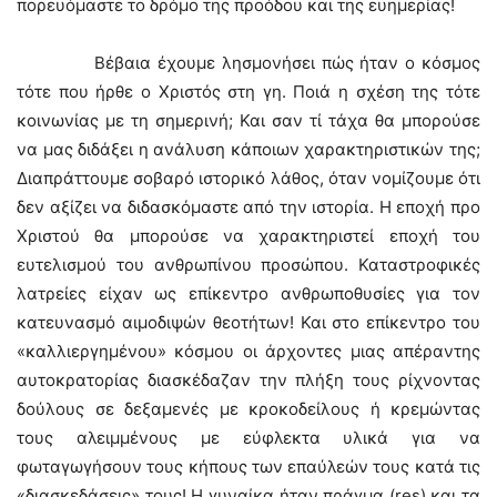
πορευόμαστε το δρόμο της προόδου και της ευημερίας!
Βέβαια έχουμε λησμονήσει πώς ήταν ο κόσμος
τότε που ήρθε ο Χριστός στη γη. Ποιά η σχέση της τότε
κοινωνίας με τη σημερινή; Και σαν τί τάχα θα μπορούσε
να μας διδάξει η ανάλυση κάποιων χαρακτηριστικών της;
Διαπράττουμε σοβαρό ιστορικό λάθος, όταν νομίζουμε ότι
δεν αξίζει να διδασκόμαστε από την ιστορία. Η εποχή προ
Χριστού θα μπορούσε να χαρακτηριστεί εποχή του
ευτελισμού του ανθρωπίνου προσώπου. Καταστροφικές
λατρείες είχαν ως επίκεντρο ανθρωποθυσίες για τον
κατευνασμό αιμοδιψών θεοτήτων! Και στο επίκεντρο του
«καλλιεργημένου» κόσμου οι άρχοντες μιας απέραντης
αυτοκρατορίας διασκέδαζαν την πλήξη τους ρίχνοντας
δούλους σε δεξαμενές με κροκοδείλους ή κρεμώντας
τους αλειμμένους με εύφλεκτα υλικά για να
φωταγωγήσουν τους κήπους των επαύλεών τους κατά τις
«διασκεδάσεις» τους! Η γυναίκα ήταν πράγμα (res) και τα