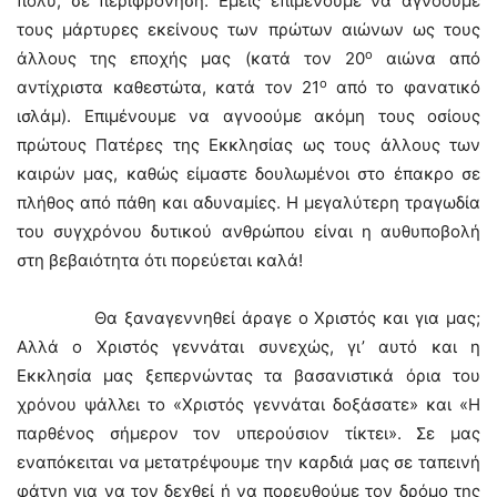
πολύ, σε περιφρόνηση. Εμείς επιμένουμε να αγνοούμε
τους μάρτυρες εκείνους των πρώτων αιώνων ως τους
ο
άλλους της εποχής μας (κατά τον 20
αιώνα από
ο
αντίχριστα καθεστώτα, κατά τον 21
από το φανατικό
ισλάμ). Επιμένουμε να αγνοούμε ακόμη τους οσίους
πρώτους Πατέρες της Εκκλησίας ως τους άλλους των
καιρών μας, καθώς είμαστε δουλωμένοι στο έπακρο σε
πλήθος από πάθη και αδυναμίες. Η μεγαλύτερη τραγωδία
του συγχρόνου δυτικού ανθρώπου είναι η αυθυποβολή
στη βεβαιότητα ότι πορεύεται καλά!
Θα ξαναγεννηθεί άραγε ο Χριστός και για μας;
Αλλά ο Χριστός γεννάται συνεχώς, γι’ αυτό και η
Εκκλησία μας ξεπερνώντας τα βασανιστικά όρια του
χρόνου ψάλλει το «Χριστός γεννάται δοξάσατε» και «Η
παρθένος σήμερον τον υπερούσιον τίκτει». Σε μας
εναπόκειται να μετατρέψουμε την καρδιά μας σε ταπεινή
φάτνη για να τον δεχθεί ή να πορευθούμε τον δρόμο της