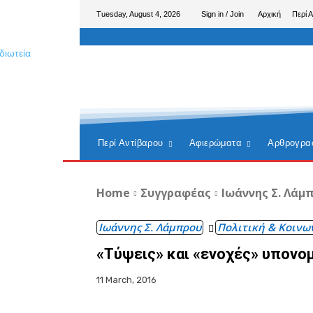
Tuesday, August 4, 2026
Sign in / Join
Αρχική
Περί 
Περί Αντίβαρου
Αφιερώματα
Αρθρογρα
Home
Συγγραφέας
Ιωάννης Σ. Λάμ
Ιωάννης Σ. Λάμπρου
Πολιτική & Κοινω
«Τύψεις» και «ενοχές» υπονο
11 March, 2016