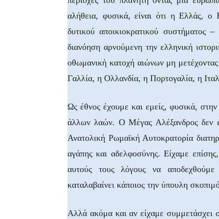
περιοχές του πλανήτη όντας μια ευρωπα
αλήθεια, φυσικά, είναι ότι η Ελλάς, ο
δυτικού αποικιοκρατικού συστήματος – 
διανόηση αρνούμενη την ελληνική ιστορι
οθωμανική κατοχή αιώνων μη μετέχοντας 
Γαλλία, η Ολλανδία, η Πορτογαλία, η Ιταλ
Ως έθνος έχουμε και εμείς, φυσικά, στην 
άλλων λαών. Ο Μέγας Αλέξανδρος δεν έ
Ανατολική Ρωμαϊκή Αυτοκρατορία διατηρ
αγάπης και αδελφοσύνης. Είχαμε επίσης,
αυτούς τους λόγους να αποδεχθούμε
καταλαβαίνει κάποιος την ύπουλη σκοπιμό
Αλλά ακόμα και αν είχαμε συμμετάσχει 