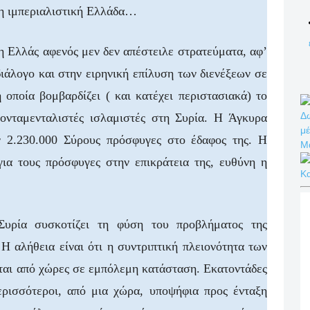
 η ιμπεριαλιστική Ελλάδα…
 η Ελλάς αφενός μεν δεν απέστειλε στρατεύματα, αφ’
διάλογο και στην ειρηνική επίλυση των διενέξεων σε
 οποία βομβαρδίζει ( και κατέχει περιστασιακά) το
Δω
φονταμενταλιστές ισλαμιστές στη Συρία. Η Άγκυρα
μέ
ον 2.230.000 Σύρους πρόσφυγες στο έδαφος της. Η
Μ
για τους πρόσφυγες στην επικράτεια της, ευθύνη η
Κ
υρία συσκοτίζει τη φύση του προβλήματος της
 αλήθεια είναι ότι η συντριπτική πλειονότητα των
ται από χώρες σε εμπόλεμη κατάσταση. Εκατοντάδες
ερισσότεροι, από μια χώρα, υποψήφια προς ένταξη