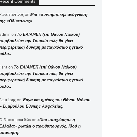
Recent Comments
Κωνσταντίνος
on
Μια «συντηρητική» ανάγνωση
της «Οδύσσειας»
admin
on
Το ΕΛΙΑΜΕΠ (επί Θάνου Ντόκου)
συμβουλεύει την Τουρκία πώς θα γίνει
περιφερειακή δύναμη με παγκόσμιο ηγετικό
ρόλο..
Para
on
Το ΕΛΙΑΜΕΠ (επί Θάνου Ντόκου)
συμβουλεύει την Τουρκία πώς θα γίνει
περιφερειακή δύναμη με παγκόσμιο ηγετικό
ρόλο..
Λευτέρης
on
Έργα και ημέρες του Θάνου Ντόκου
– Συμβούλου Εθνικής Ασφαλείας.
Ο Θρακομακεδών
on
«Πού υποχώρησε η
Ελλάδα;» ρωτάει ο πρωθυπουργός. Ιδού η
απάντηση: