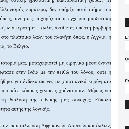
ϊκή, δυτική, χριστιανική, καπιταλιστική χώρα… Η
 Ελληνισμός ευρύτερα, δεν υπήρξε ποτέ τμήμα του
όπως, ανοήτως, ισχυρίζεται η εγχώρια μαρξιστική
κή ιδιαιτερότητα – αλλά, αντίθετα, υπέστη βάρβαρη
στο πλιάτσικο λαών του πλανήτη όπως, η Αγγλία, η
Em
ία, το Βέλγιο.
Ό
ιστορία μας, μεταχειριστεί μη ειρηνικά μέσα έναντι
φτασε στην Ινδία με την πειθώ του λόγου, ούτε η
ήθηκε για ένδεκα αιώνες με χριστιανικά κηρύγματα
Ε
 αποικίες κάποιες χιλιάδες χρόνια πριν. Μήπως για
 τη διάλυση της εθνικής μας συνοχής; Εύκολα
τητα αυτής της λογικής.
στην εκμετάλλευση Αφρικανών, Ασιατών και άλλων,