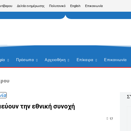
Αντίβαρου
Δελτία ενημέρωσης
Πολυτονικό
English
Επικοινωνία
φία
Πρόσωπα
Αρχειοθήκη
Επίκαιρα
Επικοινωνία
πρου
νία
Σ
μεύουν την εθνική συνοχή
17