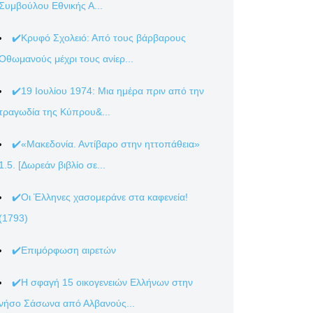
Συμβούλου Εθνικής Α...
✔️Κρυφό Σχολειό: Από τους βάρβαρους
Οθωμανούς μέχρι τους ανίερ...
✔️19 Ιουλίου 1974: Μια ημέρα πριν από την
τραγωδία της Κύπρου&...
✔️«Μακεδονία. Αντίβαρο στην ηττοπάθεια»
1.5. [Δωρεάν βιβλίο σε...
✔️Οι Έλληνες χασομεράνε στα καφενεία!
(1793)
✔️Επιμόρφωση αιρετών
✔️Η σφαγή 15 οικογενειών Ελλήνων στην
νήσο Σάσωνα από Αλβανούς...