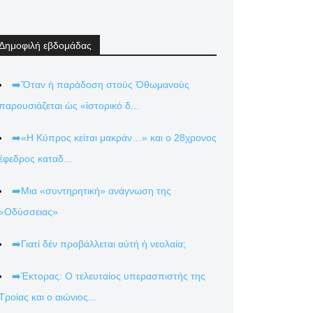
Δημοφιλή εβδομάδας
➡️Ὅταν ἡ παράδοση στούς Ὀθωμανούς
παρουσιάζεται ὡς «ἱστορικό δ...
➡️«Η Κύπρος κείται μακράν…» και ο 28χρονος
έφεδρος καταδ...
➡️Μια «συντηρητική» ανάγνωση της
«Οδύσσειας»
➡️Γιατί δέν προβάλλεται αὐτή ἡ νεολαία;
➡️Έκτορας: Ο τελευταίος υπερασπιστής της
Τροίας και ο αιώνιος...