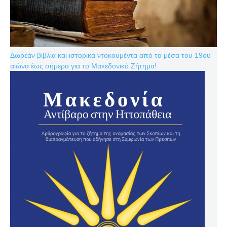
Δωρεάν βιβλία και ιστορικά ντοκουμέντα από τα μέσα του 19ου
αιώνα έως σήμερα για το Μακεδονικό Ζήτημα!