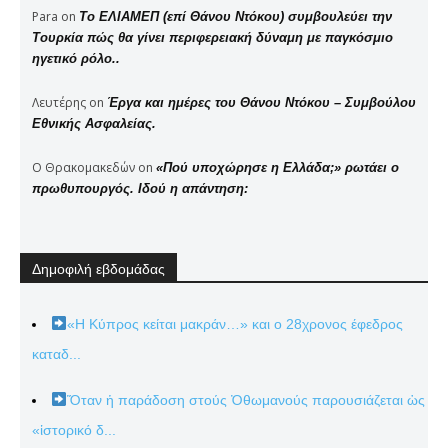
Para
on
Το ΕΛΙΑΜΕΠ (επί Θάνου Ντόκου) συμβουλεύει την
Τουρκία πώς θα γίνει περιφερειακή δύναμη με παγκόσμιο
ηγετικό ρόλο..
Λευτέρης
on
Έργα και ημέρες του Θάνου Ντόκου – Συμβούλου
Εθνικής Ασφαλείας.
Ο Θρακομακεδών
on
«Πού υποχώρησε η Ελλάδα;» ρωτάει ο
πρωθυπουργός. Ιδού η απάντηση:
Δημοφιλή εβδομάδας
«Η Κύπρος κείται μακράν…» και ο 28χρονος έφεδρος
καταδ...
Ὅταν ἡ παράδοση στούς Ὀθωμανούς παρουσιάζεται ὡς
«ἱστορικό δ...