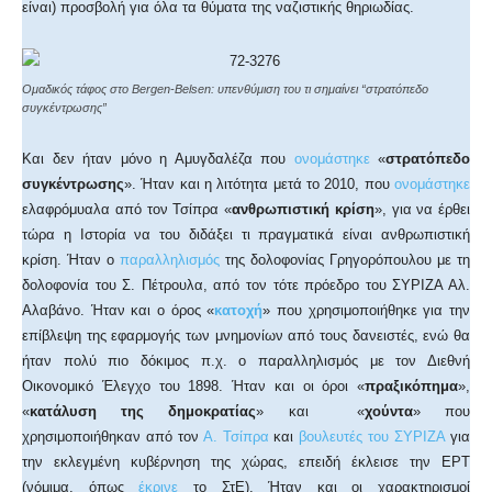
είναι) προσβολή για όλα τα θύματα της ναζιστικής θηριωδίας.
Ομαδικός τάφος στο Bergen-Belsen: υπενθύμιση του τι σημαίνει “στρατόπεδο
συγκέντρωσης”
Και δεν ήταν μόνο η Αμυγδαλέζα που
ονομάστηκε
«
στρατόπεδο
συγκέντρωσης
». Ήταν και η λιτότητα μετά το 2010, που
ονομάστηκε
ελαφρόμυαλα από τον Τσίπρα «
ανθρωπιστική κρίση
», για να έρθει
τώρα η Ιστορία να του διδάξει τι πραγματικά είναι ανθρωπιστική
κρίση. Ήταν ο
παραλληλισμός
της δολοφονίας Γρηγορόπουλου με τη
δολοφονία του Σ. Πέτρουλα, από τον τότε πρόεδρο του ΣΥΡΙΖΑ Αλ.
Αλαβάνο. Ήταν και ο όρος «
κατοχή
» που χρησιμοποιήθηκε για την
επίβλεψη της εφαρμογής των μνημονίων από τους δανειστές, ενώ θα
ήταν πολύ πιο δόκιμος π.χ. ο παραλληλισμός με τον Διεθνή
Οικονομικό Έλεγχο του 1898. Ήταν και οι όροι «
πραξικόπημα
»,
«
κατάλυση της δημοκρατίας
» και «
χούντα
» που
χρησιμοποιήθηκαν από τον
Α. Τσίπρα
και
βουλευτές του ΣΥΡΙΖΑ
για
την εκλεγμένη κυβέρνηση της χώρας, επειδή έκλεισε την ΕΡΤ
(νόμιμα, όπως
έκρινε
το ΣτΕ). Ήταν και οι χαρακτηρισμοί