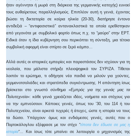
ήταν αγέννητοι ή μωρά στη διάρκεια της γερμανικής κατοχής) ευνοεί
τους αυθαίρετους παραλληλισμούς. Επιπλέον αυτή η γενιά, έχοντας
βιώσει τη δικτατορία σε καίρια ηλικία (20-30), διατήρησε έντονα
αντιδεξιά – “αντιφασιστικά” αντανακλαστικά τα οποία ερεθίστηκαν
από γεγονότα με συμβολικό φορτίο όπως π.χ. το “μαύρο” στην ΕΡΤ.
Ειδικά όταν η ίδια κυβέρνηση σου περικόπτει τη σύνταξη, μια τέτοια
συμβολική αφορμή είναι σπίρτο σε ξερό κάμπο…
Αλλά αυτές οι ιστορικές εμπειρίες και παραστάσεις δεν ισχύουν για τη
νεολαία, που μάλιστα στήριξε πλειοψηφικά τον ΣΥΡΙΖΑ. Τίθεται
λοιπόν το ερώτημα, τι οδήγησε νέα παιδιά να μιλούν για χούντες,
γερμανοτσολιάδες και στρατόπεδα συγκέντρωσης. Η απάντηση ίσως
βρίσκεται στο γνωστό σύνθημα
«Εμπρός για της γενιάς μας τα
Πολυτεχνεία»
: κάθε γενιά χρειάζεται ιδέες, νοήματα και στόχους για
να την εμπνεύσουν. Κάποιες γενιές, όπως του ’30, του 114 ή του
Πολυτεχνείου, είναι αρκετά τυχερές ή άτυχες, ώστε η ιστορία να τους
τα δώσει. Υπάρχουν όμως και ενδιάμεσες γενιές, αυτές που ο
Πορτοκάλογλου εξέφρασε με τον στίχο
“
τίποτα δεν έδωσε σε μας η
ιστορία
“
… Και ίσως τότε μπαίνει σε λειτουργία ο μηχανισμός της