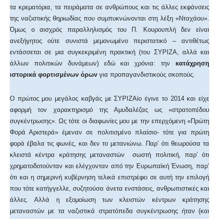
τα κρεματόρια, τα πειράματα σε ανθρώπους και τις άλλες εκφάνσεις
της ναζιστικής θηριωδίας που συμπυκνώνονται στη λέξη «Νταχάου».
Όμως ο αισχρός παραλληλισμός του Π. Κουρουπλή δεν είναι
ανεξήγητος ούτε συνιστά μεμονωμένο περιστατικό – αντιθέτως
εντάσσεται σε μια συγκεκριμένη πρακτική (του ΣΥΡΙΖΑ, αλλά και
άλλων πολιτικών δυνάμεων) εδώ και χρόνια: την
κατάχρηση
ιστορικά φορτισμένων όρων
για προπαγανδιστικούς σκοπούς.
Ο πρώτος μου μεγάλος καβγάς με ΣΥΡΙΖΑίο έγινε το 2014 και είχε
αφορμή τον χαρακτηρισμό της Αμυδαλέζας ως «στρατοπέδου
συγκέντρωσης». Ως τότε οι διαφωνίες μου με την επερχόμενη «Πρώτη
Φορά Αριστερά» έμεναν σε πολιτισμένο πλαίσιο- τότε για πρώτη
φορά έβαλα τις φωνές, και δεν το μετανιώνω. Παρ’ ότι θεωρούσα τα
κλειστά κέντρα κράτησης μεταναστών σωστή πολιτική, παρ’ ότι
χρηματοδοτούνταν και ελέγχονταν από την Ευρωπαϊκή Ένωση, παρ’
ότι και η σημερινή κυβέρνηση τελικά επιστρέφει σε αυτή την επιλογή
που τότε κατήγγελλε, συζητούσα άνετα ενστάσεις, ανθρωπιστικές και
άλλες. Αλλά η εξομοίωση των κλειστών κέντρων κράτησης
μεταναστών με τα ναζιστικά στρατόπεδα συγκέντρωσης ήταν (και