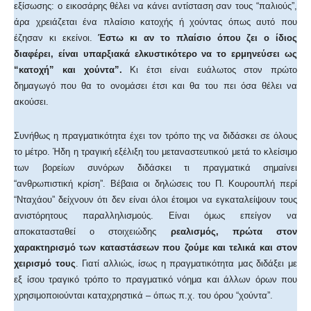
εξίσωσης: ο εικοσάρης θέλει να κάνει αντίσταση σαν τους “παλιούς”,
άρα χρειάζεται ένα πλαίσιο κατοχής ή χούντας όπως αυτό που
έζησαν κι εκείνοι.
Έστω κι αν το πλαίσιο όπου ζει ο ίδιος
διαφέρει, είναι υπαρξιακά ελκυστικότερο να το ερμηνεύσει ως
“κατοχή” και χούντα”.
Κι έτσι είναι ευάλωτος στον πρώτο
δημαγωγό που θα το ονομάσει έτσι και θα του πει όσα θέλει να
ακούσει.
Συνήθως η πραγματικότητα έχει τον τρόπο της να διδάσκει σε όλους
το μέτρο. Ήδη η τραγική εξέλιξη του μεταναστευτικού μετά το κλείσιμο
των βορείων συνόρων διδάσκει τι πραγματικά σημαίνει
“ανθρωπιστική κρίση”. Βέβαια οι δηλώσεις του Π. Κουρουπλή περί
“Νταχάου” δείχνουν ότι δεν είναι όλοι έτοιμοι να εγκαταλείψουν τους
ανιστόρητους παραλληλισμούς. Είναι όμως επείγον να
αποκατασταθεί ο στοιχειώδης
ρεαλισμός, πρώτα στον
χαρακτηρισμό των καταστάσεων που ζούμε και τελικά και στον
χειρισμό τους
. Γιατί αλλιώς, ίσως η πραγματικότητα μας διδάξει με
εξ ίσου τραγικό τρόπο το πραγματικό νόημα και άλλων όρων που
χρησιμοποιούνται καταχρηστικά – όπως π.χ. του όρου “χούντα”.