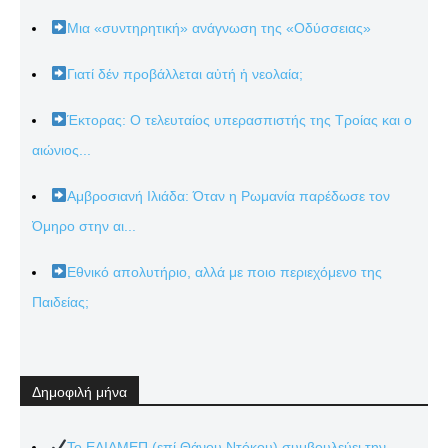
Μια «συντηρητική» ανάγνωση της «Οδύσσειας»
Γιατί δέν προβάλλεται αὐτή ἡ νεολαία;
Έκτορας: Ο τελευταίος υπερασπιστής της Τροίας και ο
αιώνιος...
Αμβροσιανή Ιλιάδα: Όταν η Ρωμανία παρέδωσε τον
Όμηρο στην αι...
Εθνικό απολυτήριο, αλλά με ποιο περιεχόμενο της
Παιδείας;
Δημοφιλή μήνα
Το ΕΛΙΑΜΕΠ (επί Θάνου Ντόκου) συμβουλεύει την