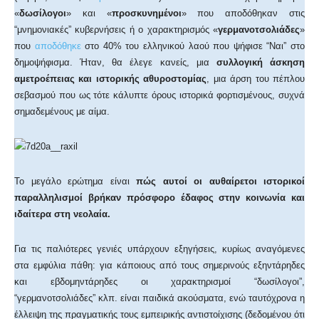
«
δωσίλογοι
» και «
προσκυνημένοι
» που αποδόθηκαν στις
“μνημονιακές” κυβερνήσεις ή ο χαρακτηρισμός «
γερμανοτσολιάδες
»
που
αποδόθηκε
στο 40% του ελληνικού λαού που ψήφισε “Ναι” στο
δημοψήφισμα. Ήταν, θα έλεγε κανείς, μια
συλλογική άσκηση
αμετροέπειας και ιστορικής αθυροστομίας
, μια άρση του πέπλου
σεβασμού που ως τότε κάλυπτε όρους ιστορικά φορτισμένους, συχνά
σημαδεμένους με αίμα.
Το μεγάλο ερώτημα είναι
πώς αυτοί οι αυθαίρετοι ιστορικοί
παραλληλισμοί βρήκαν πρόσφορο έδαφος στην κοινωνία και
ιδαίτερα στη νεολαία.
Για τις παλιότερες γενιές υπάρχουν εξηγήσεις, κυρίως αναγόμενες
στα εμφύλια πάθη: για κάποιους από τους σημερινούς εξηντάρηδες
και εβδομηντάρηδες οι χαρακτηρισμοί “δωσίλογοι”,
“γερμανοτσολιάδες” κλπ. είναι παιδικά ακούσματα, ενώ ταυτόχρονα η
έλλειψη της πραγματικής τους εμπειρικής αντιστοίχισης (δεδομένου ότι