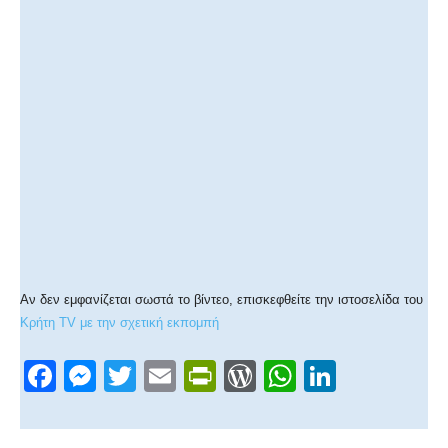
Αν δεν εμφανίζεται σωστά το βίντεο, επισκεφθείτε την ιστοσελίδα του
Κρήτη TV με την σχετική εκπομπή
F
M
T
E
Pr
W
W
Li
a
e
wi
m
in
or
h
n
c
ss
tt
ail
tF
d
at
k