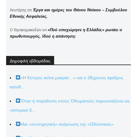
Λευτέρης
on
Έργα και ημέρες του Θάνου Ντόκου – Συμβούλου
Εθνικής Ασφαλείας.
Ο Θρακομακεδών
on
«Πού υποχώρησε η Ελλάδα;» ρωτάει ο
πρωθυπουργός. Ιδού η απάντηση:
Δημοφιλή εβδομάδας
«Η Κύπρος κείται μακράν…» και ο 28χρονος έφεδρος
καταδ...
Ὅταν ἡ παράδοση στούς Ὀθωμανούς παρουσιάζεται ὡς
«ἱστορικό δ...
Μια «συντηρητική» ανάγνωση της «Οδύσσειας»