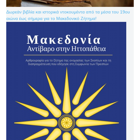
Δωρεάν βιβλία και ιστορικά ντοκουμέντα από τα μέσα του 19ου
αιώνα έως σήμερα για το Μακεδονικό Ζήτημα!