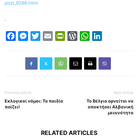
post_9288.html
.
Facebook
Messenger
Twitter
Email
PrintFriendly
WordPress
WhatsAp
LinkedI
Previous article
Next article
Εκλογικοί νόμοι: Τα παιδία
Το Βέλγιο αρνείται να
παίζει!
αποκτήσει Αλβανική
μειονότητα
RELATED ARTICLES