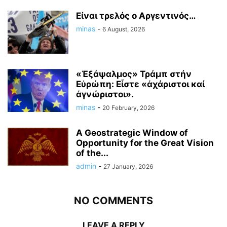
Είναι τρελός ο Αργεντινός…
minas
-
6 August, 2026
«Ἑξάψαλμος» Τράμπ στήν
Εὐρώπη: Εἶστε «ἀχάριστοι καί
ἀγνώριστοι».
minas
-
20 February, 2026
A Geostrategic Window of
Opportunity for the Great Vision
of the...
admin
-
27 January, 2026
NO COMMENTS
LEAVE A REPLY