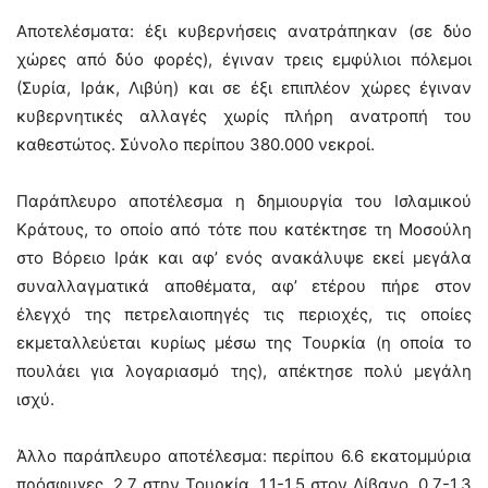
Αποτελέσματα: έξι κυβερνήσεις ανατράπηκαν (σε δύο
χώρες από δύο φορές), έγιναν τρεις εμφύλιοι πόλεμοι
(Συρία, Ιράκ, Λιβύη) και σε έξι επιπλέον χώρες έγιναν
κυβερνητικές αλλαγές χωρίς πλήρη ανατροπή του
καθεστώτος. Σύνολο περίπου 380.000 νεκροί.
Παράπλευρο αποτέλεσμα η δημιουργία του Ισλαμικού
Κράτους, το οποίο από τότε που κατέκτησε τη Μοσούλη
στο Βόρειο Ιράκ και αφ’ ενός ανακάλυψε εκεί μεγάλα
συναλλαγματικά αποθέματα, αφ’ ετέρου πήρε στον
έλεγχό της πετρελαιοπηγές τις περιοχές, τις οποίες
εκμεταλλεύεται κυρίως μέσω της Τουρκία (η οποία το
πουλάει για λογαριασμό της), απέκτησε πολύ μεγάλη
ισχύ.
Άλλο παράπλευρο αποτέλεσμα: περίπου 6.6 εκατομμύρια
πρόσφυγες. 2.7 στην Τουρκία, 1.1-1.5 στον Λίβανο, 0.7-1.3