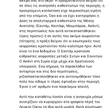
σκέψη σας στο άκρο. Η πραγματικότητα δείχνει ότι
σε όλες τις ανατροπές καθεστώτων της περιοχής, η
προηγούμενη κατάσταση είχε περισσότερη ειρήνη
από την επόμενη. Όσο και να έχει κατηγορήσει η
Δύση τα απολυταρχικά καθεστώτα της Μέσης
Ανατολής (Σαντάμ, Καντάφι, Μουμπάρακ, Ασάντ),
στις περιπτώσεις που αυτά αντικαταστάθηκαν
(τρεις πρώτες) ή σε αυτές που ακόμα αιωρούνται
(τέταρτη), η πράξη δείχνει ότι οι εσωτερικές τους
ισορροπίες κρατούνταν πολύ καλύτερα πριν. Αυτό
είναι το ένα δεδομένο. Ο Σαντάμ κρατούσε
εύθραστες ισορροπίες μεταξύ Σιιτών και Σουνιτών.
Ο Ασάντ στη Συρία είχε μέχρι και Χριστιανούς
υπουργούς. Ενώ σήμερα, τα παρακλάδια των
ανταρτών και στις δύο περιπτώσεις,
ριζοσπαστικοποιήθηκαν και αυτονομήθηκαν τόσο
πολύ που είδαμε τι τέρας έφτιαξαν στην περιοχή.
Έγινε η υπ’ αριθμόν ένα παγκόσμια απειλή.
Αυτό που καταθέτω λοιπόν είναι η ανησυχία μήπως
συνεχίζουν να κυριαρχούν στα γραφεία πέριξ του
Λευκού Οίκου τα ίδια αυτά μυαλά. Κατά σύμπτωση,