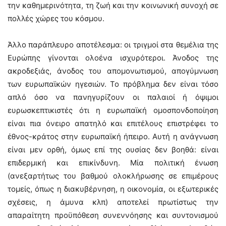
την καθημερινότητα, τη ζωή και την κοινωνική συνοχή σε
πολλές χώρες του κόσμου.
Άλλο παράπλευρο αποτέλεσμα: οι τριγμοί στα θεμέλια της
Ευρώπης γίνονται ολοένα ισχυρότεροι. Άνοδος της
ακροδεξιάς, άνοδος του απομονωτισμού, απογύμνωση
των ευρωπαϊκών ηγεσιών. Το πρόβλημα δεν είναι τόσο
απλό όσο να πανηγυρίζουν οι παλαιοί ή όψιμοι
ευρωσκεπτικιστές ότι η ευρωπαϊκή ομοσπονδοποίηση
είναι πια όνειρο απατηλό και επιτέλους επιστρέφει το
έθνος-κράτος στην ευρωπαϊκή ήπειρο. Αυτή η ανάγνωση
είναι μεν ορθή, όμως επί της ουσίας δεν βοηθά: είναι
επιδερμική και επικίνδυνη. Μία πολιτική ένωση
(ανεξαρτήτως του βαθμού ολοκλήρωσης σε επιμέρους
τομείς, όπως η διακυβέρνηση, η οικονομία, οι εξωτερικές
σχέσεις, η άμυνα κλπ) αποτελεί πρωτίστως την
απαραίτητη προϋπόθεση συνεννόησης και συντονισμού