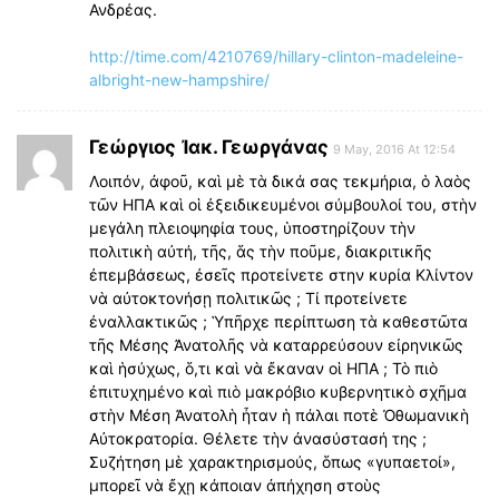
Ανδρέας.
http://time.com/4210769/hillary-clinton-madeleine-
albright-new-hampshire/
Γεώργιος Ἰακ. Γεωργάνας
9 May, 2016 At 12:54
Λοιπόν, ἀφοῦ, καὶ μὲ τὰ δικά σας τεκμήρια, ὁ λαὸς
τῶν ΗΠΑ καὶ οἱ ἐξειδικευμένοι σύμβουλοί του, στὴν
μεγάλη πλειοψηφία τους, ὑποστηρίζουν τὴν
πολιτικὴ αὐτή, τῆς, ἅς τὴν ποῦμε, διακριτικῆς
ἐπεμβάσεως, ἐσεῖς προτείνετε στην κυρία Κλίντον
νὰ αὐτοκτονήσῃ πολιτικῶς ; Τί προτείνετε
ἐναλλακτικῶς ; Ὑπῆρχε περίπτωση τὰ καθεστῶτα
τῆς Μέσης Ἀνατολῆς νὰ καταρρεύσουν εἰρηνικῶς
καὶ ἡσύχως, ὅ,τι καὶ νὰ ἔκαναν οἱ ΗΠΑ ; Τὸ πιὸ
ἐπιτυχημένο καὶ πιὸ μακρόβιο κυβερνητικὸ σχῆμα
στὴν Μέση Ἀνατολὴ ἦταν ἡ πάλαι ποτὲ Ὀθωμανικὴ
Αὐτοκρατορία. Θέλετε τὴν ἀνασύστασή της ;
Συζήτηση μὲ χαρακτηρισμούς, ὅπως «γυπαετοί»,
μπορεῖ νὰ ἔχῃ κάποιαν ἀπήχηση στοὺς