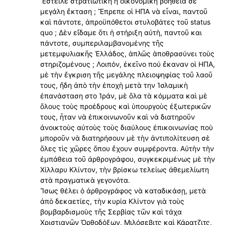
Ἔστειλε στρατιωτικὴ ἢ οἰκονομικὴ βοήθεια σὲ
μεγάλη ἔκταση ; Ἔπρεπε οἱ ΗΠΑ νὰ εἶναι, παντοῦ
καὶ πάντοτε, ἀπροϋπόθετοι στυλοβάτες τοῦ status
quo ; Δὲν εἴδαμε ὅτι ἡ στήριξη αὐτὴ, παντοῦ και
πάντοτε, συμπεριλαμβανομένης τῆς
μετεμφυλιακῆς Ἑλλάδος, ἁπλῶς ἁποθρασύνει τοὺς
στηριζομένους ; Λοιπόν, ἐκεῖνο πού ἔκαναν οἱ ΗΠΑ,
μὲ τὴν ἔγκριση τῆς μεγάλης πλειοψηφίας τοῦ λαοῦ
τους, ἤδη ἀπὸ τὴν ἐποχὴ μετὰ την Ἰσλαμικὴ
ἐπανάσταση στο Ἰράν, μὲ ὅλα τὰ κόμματα καὶ μὲ
ὅλους τοὺς προέδρους καὶ ὑπουργοὺς ἐξωτερικῶν
τους, ἦταν νὰ ἐπικοινωνοῦν καὶ νὰ διατηροῦν
ἀνοικτοὺς αὐτοὺς τοὺς διαύλους ἐπικοινωνίας ποὺ
μποροῦν νὰ διατηρήσουν μὲ τὴν ἀντιπολίτευση σὲ
ὅλες τὶς χῶρες ὅπου ἔχουν συμφέροντα. Αὐτὴν τὴν
ἐμπάθεια τοῦ ἀρθρογράφου, συγκεκριμένως μὲ τὴν
Χίλλαρυ Κλίντον, τὴν βρίσκω τελείως ἀθεμελίωτη
στὰ πραγματικὰ γεγονότα.
Ἴσως θέλει ὁ ἀρθρογράφος νὰ καταδικάσῃ, μετὰ
ἀπὸ δεκαετίες, τὴν κυρία Κλίντον γιὰ τοὺς
βομβαρδισμοὺς τῆς Σερβίας τῶν καὶ τάχα
Χριστιανῶν Ὀρθοδόξων, Μιλόσεβιτς καὶ Κάρατζιτς,