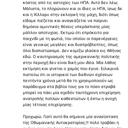
κόστος από τις αστοχίες των ΗΠΑ. Αυτό δεν λέω;
Μάλιστα, το πληρώνουν και οι ίδιες οι ΗΠΑ, ίσως δε
και η Χίλλαρυ στην εκλογική της μάχη, διότι όπως
είδαμε πιέζεται και αναγκάζεται να παίρνει
δημόσια αμυντικές θέσεις υπεράσπισης μίας
μάλλον αποτυχίας. Εκτιμώ ότι επρόκειτο για
παιχνίδι με τη φωτιά, του οποίου οι παρενέργειες
είναι γενικώς μεγάλες και δυσπρόβλεπτες, όπως
όλοι διαπιστώσαμε. Δεν κομίζω γλαύκα εις Αθήνας
εδώ. Ο καυτηριασμός της αμερικανικής πολιτικής
στην περιοχή δεν είναι δική μου ιδέα. Μία λάθος
εκτίμηση και γίνεται ο χαμός που έγινε. Ειλικρινά
πιστεύω ότι οι ιστορικοί των διεθνών σχέσεων
πεντήντα χρόνια μετά θα το χρησιμοποιούν ως
παράδειγμα στα βιβλία τους για το πόσο στραβά
μπορεί να πάει μία σχεδόν ταυτόχρονη επιχείρηση
ανατροπής πολλών καθεστώτων ή έστω η ανοχή
μίας τέτοιας επιχείρησης.
Προχωρώ. Γιατί αυτό θα σήμαινε μία ανασύσταση
της Οθωμανικής Αυτοκρατορίας;!! πολύ τραβάει η