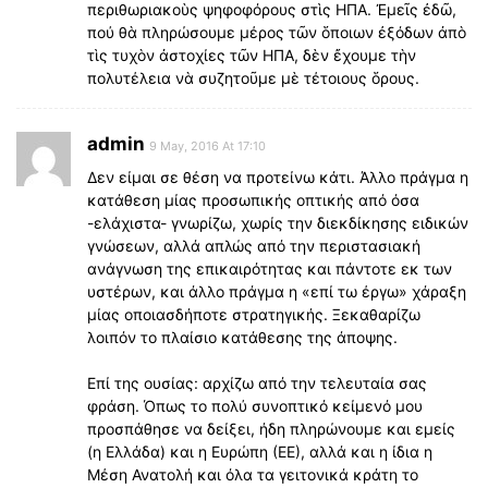
περιθωριακοὺς ψηφοφόρους στὶς ΗΠΑ. Ἐμεῖς ἐδῶ,
πού θὰ πληρώσουμε μέρος τῶν ὅποιων ἐξόδων ἀπὸ
τὶς τυχὸν ἀστοχίες τῶν ΗΠΑ, δὲν ἔχουμε τὴν
πολυτέλεια νὰ συζητοῦμε μὲ τέτοιους ὅρους.
admin
9 May, 2016 At 17:10
Δεν είμαι σε θέση να προτείνω κάτι. Άλλο πράγμα η
κατάθεση μίας προσωπικής οπτικής από όσα
-ελάχιστα- γνωρίζω, χωρίς την διεκδίκησης ειδικών
γνώσεων, αλλά απλώς από την περιστασιακή
ανάγνωση της επικαιρότητας και πάντοτε εκ των
υστέρων, και άλλο πράγμα η «επί τω έργω» χάραξη
μίας οποιασδήποτε στρατηγικής. Ξεκαθαρίζω
λοιπόν το πλαίσιο κατάθεσης της άποψης.
Επί της ουσίας: αρχίζω από την τελευταία σας
φράση. Όπως το πολύ συνοπτικό κείμενό μου
προσπάθησε να δείξει, ήδη πληρώνουμε και εμείς
(η Ελλάδα) και η Ευρώπη (ΕΕ), αλλά και η ίδια η
Μέση Ανατολή και όλα τα γειτονικά κράτη το