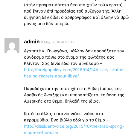
(στὴν πραγματικότητα θεομπαιχτῶν τοῦ κερατᾶ)
πού ἔγιναν ἐπὶ προεδρίας τοῦ συζύγου της. Ἄλλη
ἐξήγηση δὲν δίδει ὁ ἀρθρογράφος καὶ ἄλλην νὰ βρῶ
μόνος μου δὲν μπορῶ.
admin
9 May, 2016 At 00:47
Αγαπητέ κ. Γεωργάνα, μάλλον δεν προσέξατε τον
σύνδεσμο πάνω στο όνομα της φιλτάτης κας
Κλίντον. Σας δίνω εδώ τον σύνδεσμο –
http://foreignpolicy.com/2016/04/14/hillary-clinton-
has-no-regrets-about-libya/
Παραδέχεται την αποτυχία στη Λιβύη (μέρος της
Αραβικής Άνοιξης) και υπερασπίζεται τη θέση της
Αμερικής στο θέμα, δηλαδή της ιδίας.
Κατά τα άλλα, τι κάνει νιάου-νιάου στα
κεραμμύδια. Ένα βιβλίο εδώ για το θέμα –
http://dissidentvoice.org/2015/10/the-arab-spring-
made-in-the-usa/