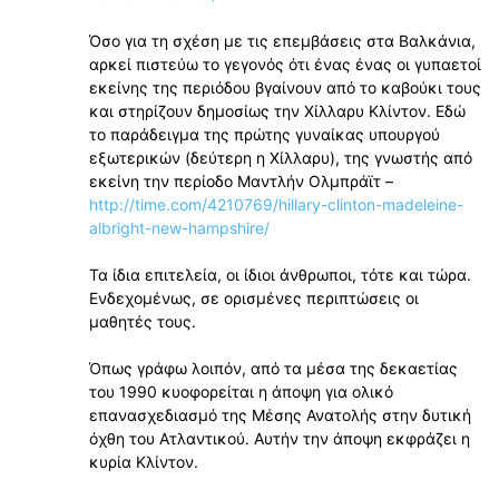
Όσο για τη σχέση με τις επεμβάσεις στα Βαλκάνια,
αρκεί πιστεύω το γεγονός ότι ένας ένας οι γυπαετοί
εκείνης της περιόδου βγαίνουν από το καβούκι τους
και στηρίζουν δημοσίως την Χίλλαρυ Κλίντον. Εδώ
το παράδειγμα της πρώτης γυναίκας υπουργού
εξωτερικών (δεύτερη η Χίλλαρυ), της γνωστής από
εκείνη την περίοδο Μαντλήν Ολμπράϊτ –
http://time.com/4210769/hillary-clinton-madeleine-
albright-new-hampshire/
Τα ίδια επιτελεία, οι ίδιοι άνθρωποι, τότε και τώρα.
Ενδεχομένως, σε ορισμένες περιπτώσεις οι
μαθητές τους.
Όπως γράφω λοιπόν, από τα μέσα της δεκαετίας
του 1990 κυοφορείται η άποψη για ολικό
επανασχεδιασμό της Μέσης Ανατολής στην δυτική
όχθη του Ατλαντικού. Αυτήν την άποψη εκφράζει η
κυρία Κλίντον.