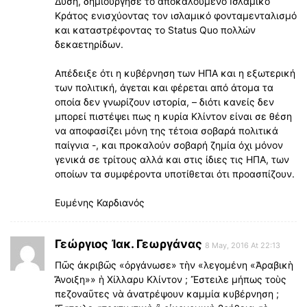
Δύση, δημιούργησε το αποκαλούμενο Ισλαμικό
Κράτος ενισχύοντας τον ισλαμικό φονταμενταλισμό
και καταστρέφοντας το Status Quo πολλών
δεκαετηρίδων.
Απέδειξε ότι η κυβέρνηση των ΗΠΑ και η εξωτερική
των πολιτική, άγεται και φέρεται από άτομα τα
οποία δεν γνωρίζουν ιστορία, – διότι κανείς δεν
μπορεί πιστέψει πως η κυρία Κλίντον είναι σε θέση
να αποφασίζει μόνη της τέτοια σοβαρά πολιτικά
παίγνια -, και προκαλούν σοβαρή ζημία όχι μόνον
γενικά σε τρίτους αλλά και στις ίδιες τις ΗΠΑ, των
οποίων τα συμφέροντα υποτίθεται ότι προασπίζουν.
Ευμένης Καρδιανός
Γεώργιος Ἰακ. Γεωργάνας
8 May, 2016 At 22:13
Πῶς ἀκριβῶς «ὀργάνωσε» τὴν «λεγομένη «Ἀραβικὴ
Ἄνοιξη»» ἡ Χίλλαρυ Κλίντον ; Ἔστειλε μήπως τοὺς
πεζοναῦτες νὰ ἀνατρέψουν καμμία κυβέρνηση ;