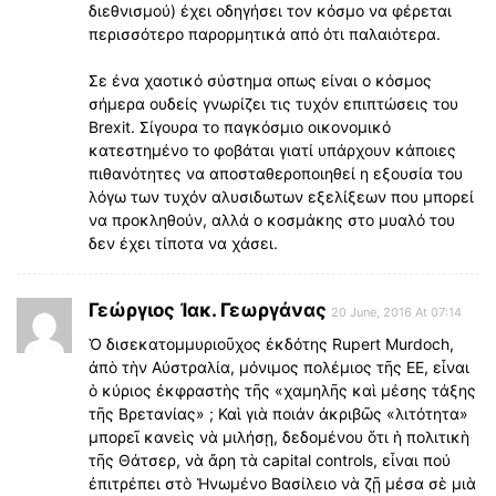
διεθνισμού) έχει οδηγήσει τον κόσμο να φέρεται
περισσότερο παρορμητικά από ότι παλαιότερα.
Σε ένα χαοτικό σύστημα οπως είναι ο κόσμος
σήμερα ουδείς γνωρίζει τις τυχόν επιπτώσεις του
Brexit. Σίγουρα το παγκόσμιο οικονομικό
κατεστημένο το φοβάται γιατί υπάρχουν κάποιες
πιθανότητες να αποσταθεροποιηθεί η εξουσία του
λόγω των τυχόν αλυσιδωτων εξελίξεων που μπορεί
να προκληθούν, αλλά ο κοσμάκης στο μυαλό του
δεν έχει τίποτα να χάσει.
Γεώργιος Ἰακ. Γεωργάνας
20 June, 2016 At 07:14
Ὁ δισεκατομμυριοῦχος ἐκδότης Rupert Murdoch,
ἀπὸ τὴν Αὐστραλία, μόνιμος πολέμιος τῆς ΕΕ, εἶναι
ὁ κύριος ἐκφραστὴς τῆς «χαμηλῆς καὶ μέσης τάξης
τῆς Βρετανίας» ; Καὶ γιὰ ποιάν ἀκριβῶς «λιτότητα»
μπορεῖ κανεὶς νὰ μιλήσῃ, δεδομένου ὅτι ἡ πολιτικὴ
τῆς Θάτσερ, νὰ ἄρη τὰ capital controls, εἶναι πού
ἐπιτρέπει στὸ Ἡνωμένο Βασίλειο νὰ ζῇ μέσα σὲ μιὰ