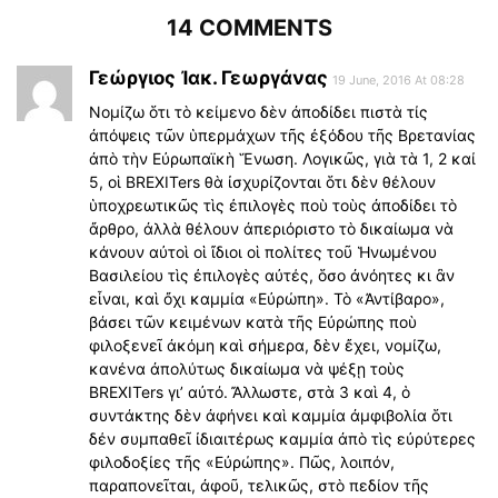
14 COMMENTS
Γεώργιος Ἰακ. Γεωργάνας
19 June, 2016 At 08:28
Νομίζω ὅτι τὸ κείμενο δὲν ἀποδίδει πιστὰ τίς
ἀπόψεις τῶν ὑπερμάχων τῆς ἐξόδου τῆς Βρετανίας
ἀπὸ τὴν Εὐρωπαϊκὴ Ἕνωση. Λογικῶς, γιὰ τὰ 1, 2 καί
5, οἱ BREXITers θὰ ἰσχυρίζονται ὅτι δὲν θέλουν
ὑποχρεωτικῶς τὶς ἐπιλογὲς ποὺ τοὺς ἀποδίδει τὸ
ἄρθρο, ἀλλὰ θέλουν ἀπεριόριστο τὸ δικαίωμα νὰ
κάνουν αὐτοὶ οἱ ἴδιοι οἱ πολίτες τοῦ Ἡνωμένου
Βασιλείου τὶς ἐπιλογὲς αὐτές, ὅσο ἀνόητες κι ἂν
εἶναι, καὶ ὄχι καμμία «Εὐρώπη». Τὸ «Ἀντίβαρο»,
βάσει τῶν κειμένων κατὰ τῆς Εὐρώπης ποὺ
φιλοξενεῖ ἀκόμη καὶ σήμερα, δὲν ἔχει, νομίζω,
κανένα ἀπολύτως δικαίωμα νὰ ψέξῃ τοὺς
BREXITers γι’ αὐτό. Ἄλλωστε, στὰ 3 καὶ 4, ὁ
συντάκτης δὲν ἀφήνει καὶ καμμία ἀμφιβολία ὅτι
δέν συμπαθεῖ ἰδιαιτέρως καμμία ἀπὸ τὶς εὐρύτερες
φιλοδοξίες τῆς «Εὐρώπης». Πῶς, λοιπόν,
παραπονεῖται, ἀφοῦ, τελικῶς, στὸ πεδίον τῆς