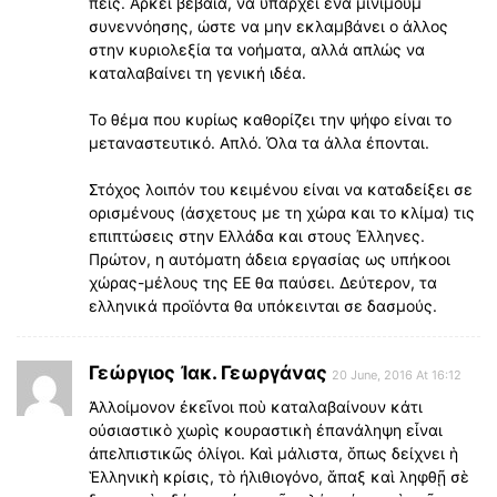
πεις. Αρκεί βέβαια, να υπάρχει ένα μίνιμουμ
συνεννόησης, ώστε να μην εκλαμβάνει ο άλλος
στην κυριολεξία τα νοήματα, αλλά απλώς να
καταλαβαίνει τη γενική ιδέα.
Το θέμα που κυρίως καθορίζει την ψήφο είναι το
μεταναστευτικό. Απλό. Όλα τα άλλα έπονται.
Στόχος λοιπόν του κειμένου είναι να καταδείξει σε
ορισμένους (άσχετους με τη χώρα και το κλίμα) τις
επιπτώσεις στην Ελλάδα και στους Έλληνες.
Πρώτον, η αυτόματη άδεια εργασίας ως υπήκοοι
χώρας-μέλους της ΕΕ θα παύσει. Δεύτερον, τα
ελληνικά προϊόντα θα υπόκεινται σε δασμούς.
Γεώργιος Ἰακ. Γεωργάνας
20 June, 2016 At 16:12
Ἀλλοίμονον ἐκεῖνοι ποὺ καταλαβαίνουν κάτι
οὐσιαστικὸ χωρὶς κουραστικὴ ἐπανάληψη εἶναι
ἀπελπιστικῶς ὀλίγοι. Καὶ μάλιστα, ὅπως δείχνει ἡ
Ἑλληνικὴ κρίσις, τὸ ἠλιθιογόνο, ἅπαξ καὶ ληφθῇ σὲ