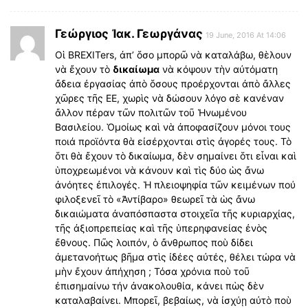
Γεώργιος Ἰακ. Γεωργάνας
19 June, 2016 At 14:06
Οἱ BREXITers, ἀπ’ ὅσο μπορῶ νὰ καταλάβω, θὲλουν
νὰ ἔχουν τὸ
δικαίωμα
νὰ κόψουν τὴν αὐτόματη
ἄδεια ἐργασίας ἀπὸ ὅσους προέρχονται ἀπὸ ἄλλες
χῶρες τῆς ΕΕ, χωρὶς νὰ δώσουν λόγο σὲ κανέναν
ἄλλον πέραν τῶν πολιτῶν τοῦ Ἡνωμένου
Βασιλείου. Ὁμοίως καὶ νὰ ἀποφασίζουν μόνοι τους
ποιά προϊόντα θὰ εἰσέρχονται στὶς ἀγορές τους. Τὸ
ὅτι θὰ ἔχουν τὸ δικαίωμα, δὲν σημαίνει ὅτι εἶναι καὶ
ὑποχρεωμένοι νὰ κάνουν καὶ τὶς δύο ὡς ἄνω
ἀνόητες ἐπιλογές. Ἡ πλειοψηφία τῶν κειμένων πού
φιλοξενεῖ τὸ «Ἀντίβαρο» θεωρεῖ τὰ ὡς ἄνω
δικαιώματα ἀναπόσπαστα στοιχεῖα τῆς κυριαρχίας,
τῆς ἀξιοπρεπείας καὶ τῆς ὑπερηφανείας ἐνὸς
ἔθνους. Πῶς λοιπόν, ὁ ἄνθρωπος ποὺ δίδει
ἀμετανοήτως βῆμα στὶς ἰδέες αὐτές, θέλει τώρα νὰ
μὴν ἔχουν ἀπήχηση ; Τόσα χρόνια ποὺ τοῦ
ἐπισημαίνω τήν ἀνακολουθία, κάνει πὼς δὲν
καταλαβαίνει. Μπορεῖ, βεβαίως, νὰ ἰσχύῃ αὐτὸ ποὺ