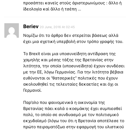
προσάπτει κανεὶς στοὺς ἀριστερωνύμους : ἄλλο ἡ
ἰδεολογία καὶ ἄλλο ἡ τσέπη …
Beriev
20 June, 2016 At 02:45
Νομίζω ότι το άρθρο δεν στερείται βάσεως αλλά
έχει μια σχετική υπερβολή στον τρόπο γραφής του.
Το Brexit είναι μια υποσυνείδητη αντίδραση της
χαμηλής και μέσης τάξης της Βρετανίας στην
λιτότητα, την οποία (υποσυνείδητα) έχουν συνδέσει
με την ΕΕ, λόγω Γερμανίας. Για την λιτότητα βέβαια
ευθύνονται οι “θατσερικές” πολιτικές που έχουν
ακολουθηθεί τις τελευταίες δεκαετίες και όχι οι
Γερμανοί.
Παρ’ολο που φαινομενικά η οικονομία της
Βρετανίας πάει καλά ο κοσμάκης έχει συμπιεσθεί
πολύ, το οποίο σε συνδυασμό με τον πολιτισμικό
εκχυδαϊσμό (λόγω του ότι η Βρετανία αποτέλεσε το
πρώτο πειραματόζωο στην εφαρμογή του υλιστικού