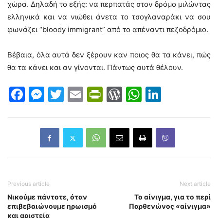
χώρα. Δηλαδή το εξής: να περπατάς στον δρόμο μιλώντας
ελληνικά και να νιώθει άνετα το τσογλαναράκι να σου
φωνάζει “bloody immigrant” από το απέναντι πεζοδρόμιο.
Βέβαια, όλα αυτά δεν ξέρουν καν ποιος θα τα κάνει, πώς
θα τα κάνει και αν γίνονται. Πάντως αυτά θέλουν.
Facebook
Messenger
Twitter
Email
PrintFriendly
WordPress
WhatsAp
LinkedI
Previous article
Next article
Νικούμε πάντοτε, όταν
Το αίνιγμα, για το περί
επιβεβαιώνουμε ηρωισμό
Παρθενώνος «αίνιγμα»
και αριστεία