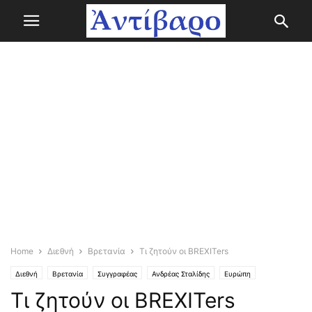
Home
Διεθνή
Βρετανία
Τι ζητούν οι BREXITers
Διεθνή
Βρετανία
Συγγραφέας
Ανδρέας Σταλίδης
Ευρώπη
Τι ζητούν οι BREXITers