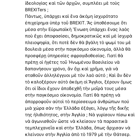
ἰδεολογίας καὶ τῶν ἀρχῶν, συμπλέει μὲ τοὺς
BREXITers ;
Πάντως, ὑπάρχει καὶ ἕνα ἀκόμη ἰσχυρότατο
ἐπιχείρημα ὑπὲρ τοῦ BREXIT. Ἂς ὑποθέσουμε ὅτι
μέσα στὴν Εὐρωπαϊκὴ Ἕνωση ὑπάρχει ἕνας λαὸς
ποὺ ἔχει ἀποφασίσει, δημοκρατικῶς καὶ μὲ ἰσχυρὰ
πλειοψηφία, ὅτι ποτὲ δὲν θὰ βγάλη τὸ ψωμί του μὲ
δουλειὰ μέσα στὴν παγκόσμιο οἰκονομία, ἀλλὰ θὰ
προσφέρῃ ὑπηρεσίες σφραγιδοθεσίας. Γιατί θὰ
πρέπῃ οἱ ἡγέτες τοῦ Ἡνωμένου Βασιλείου νὰ
δαπανήσουν χρόνο, ἂν ὄχι καὶ χρῆμα, γιὰ νὰ
σταθοῦν ἀλληλέγγυοι μὲ τὸν λαὸ αὐτό ; Καὶ ἂν δὲν
τὸ καλοξέρουν αὐτὸ ἀκόμη οἱ Ἄγγλοι, ξέρουν ὅμως
ὅτι οἱ ἴδιοι ἔχουν ἀποδεχθῆ τὴν μοῖρά τους μέσα
στὴν παγκόσμιο οἰκονομία. Γιατί θὰ πρέπῃ νὰ
ἀπορροφοῦν αὐτοὶ τὸ περίσσευμα ἀνθρώπων πού
μιὰ χώρα σὰν τὴν Ἑλλάδα ἐξάγει, λόγῳ τῆς δικῆς
της ἠλιθιότητος, στὴν Ἀγγλία ; Νὰ γυρίσουν πίσω καὶ
νὰ άγωνισθοῦν ὥστε νὰ κλείσουν τὰ παρασιτικὰ
τεμπλεχανεῖα καὶ στὴν Ἐλλάδα, ὅπως ἄρχισαν νὰ
κλείνουν στὴν Ἀγγλία άπὸ τὸ 1979 μὲ τὴν Θάτσερ.