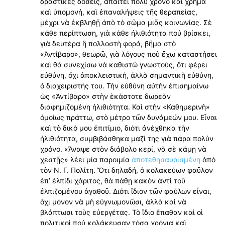
δραστικὲς δόσεις, ἀπαιτεῖ πολύ χρόνο καὶ χρῆμα
καὶ ὑπομονή, καὶ ἐπαναλήψεις τῆς θεραπείας,
μέχρι νὰ ἐκβληθῇ ἀπὸ τὸ σῶμα μιᾶς κοινωνίας. Σὲ
κάθε περίπτωση, γιὰ κάθε ἠλιθιότητα πού βρίσκει,
γιὰ δευτέρα ἢ πολλοστὴ φορά, βῆμα στὸ
«Ἀντίβαρο», θεωρῶ, γιὰ λόγους ποὺ ἔχω καταστήσει
καὶ θὰ συνεχίσω νὰ καθιστῶ γνωστούς, ὅτι φέρει
εὐθύνη, ὄχι ἀποκλειστική, ἀλλὰ σημαντικὴ εύθύνη,
ὁ διαχειριστής του. Τὴν εὐθύνη αὐτὴν ἐπισημαίνω
ὡς «Ἀντίβαρο» στὴν ἑκάστοτε δωρεὰν
διαφημιζομένη ἡλιθιότητα. Καὶ στὴν «Καθημερινὴ»
ὁμοίως πράττω, στὸ μέτρο τῶν δυνάμεών μου. Εἶναι
καὶ τὸ δικὸ μου ἐπιτίμιο, διότι ἀνέχθηκα τὴν
ἡλιθιότητα, συμβιβάσθηκα μαζί της γιὰ πάρα πολύν
χρόνο. «Ἄναψε στὸν διάβολο κερί, νὰ σὲ κάμῃ νὰ
χεστῇς» λέει μία παροιμία
ἀποτεθησαυρισμένη
ἀπὸ
τὸν Ν. Γ. Πολίτη. Ὅτι δηλαδή, ὁ κολακεύων φαῦλον
ἐπ’ ἐλπίδι χάριτος, θὰ πάθῃ κακὸν ἀντὶ τοῦ
ἐλπιζομένου ἀγαθοῦ. Διότι ἴδιον τῶν φαύλων εἶναι,
ὄχι μόνον νὰ μὴ εὐγνωμονῶσι, ἀλλὰ καὶ νὰ
βλάπτωσι τοὺς εὐεργέτας. Τὸ ἴδιο ἔπαθαν καὶ οἱ
πολιτικοὶ πού κολάκευσαν τόσα χρόνια καὶ