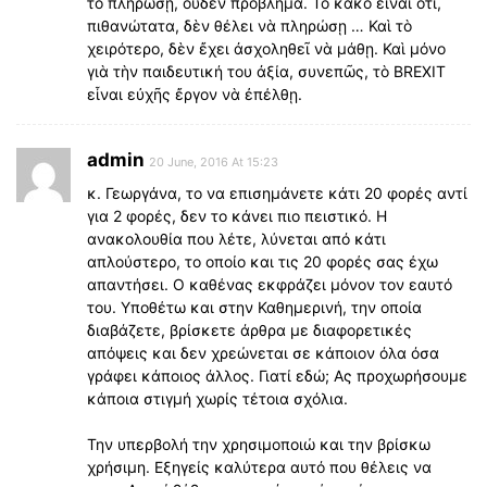
τὸ πληρώσῃ, οὐδὲν πρόβλημα. Τὸ κακὸ εἶναι ὅτι,
πιθανώτατα, δὲν θέλει νὰ πληρώσῃ … Καὶ τὸ
χειρότερο, δὲν ἔχει ἀσχοληθεῖ νὰ μάθῃ. Καὶ μόνο
γιὰ τὴν παιδευτική του ἀξία, συνεπῶς, τὸ BREXIT
εἶναι εὐχῆς ἔργον νὰ ἐπέλθῃ.
admin
20 June, 2016 At 15:23
κ. Γεωργάνα, το να επισημάνετε κάτι 20 φορές αντί
για 2 φορές, δεν το κάνει πιο πειστικό. Η
ανακολουθία που λέτε, λύνεται από κάτι
απλούστερο, το οποίο και τις 20 φορές σας έχω
απαντήσει. Ο καθένας εκφράζει μόνον τον εαυτό
του. Υποθέτω και στην Καθημερινή, την οποία
διαβάζετε, βρίσκετε άρθρα με διαφορετικές
απόψεις και δεν χρεώνεται σε κάποιον όλα όσα
γράφει κάποιος άλλος. Γιατί εδώ; Ας προχωρήσουμε
κάποια στιγμή χωρίς τέτοια σχόλια.
Την υπερβολή την χρησιμοποιώ και την βρίσκω
χρήσιμη. Εξηγείς καλύτερα αυτό που θέλεις να