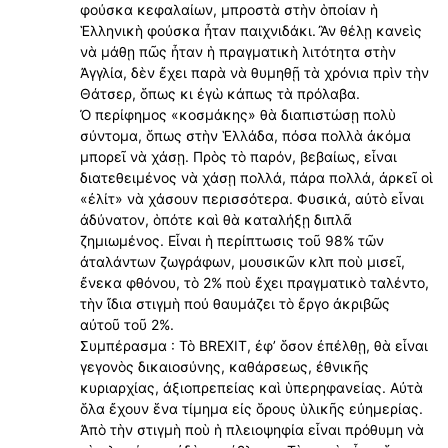
φούσκα κεφαλαίων, μπροστὰ στὴν ὁποίαν ἡ
Ἑλληνικὴ φούσκα ἦταν παιχνιδάκι. Ἂν θέλῃ κανεὶς
νὰ μάθῃ πῶς ἦταν ἡ πραγματικὴ λιτότητα στὴν
Ἀγγλία, δὲν ἔχει παρὰ νὰ θυμηθῇ τὰ χρόνια πρὶν τὴν
Θάτσερ, ὅπως κι ἐγὼ κάπως τὰ πρόλαβα.
Ὀ περίφημος «κοσμάκης» θὰ διαπιστώσῃ πολὺ
σύντομα, ὅπως στὴν Ἑλλάδα, πόσα πολλὰ ἀκόμα
μπορεῖ νὰ χάσῃ. Πρὸς τὸ παρόν, βεβαίως, εἶναι
διατεθειμένος νὰ χάσῃ πολλά, πάρα πολλά, ἀρκεῖ οἱ
«ἐλίτ» νὰ χάσουν περισσότερα. Φυσικά, αὐτὸ εἶναι
ἀδύνατον, ὁπότε καὶ θὰ καταλήξῃ διπλᾶ
ζημιωμένος. Εἶναι ἡ περίπτωσις τοῦ 98% τῶν
ἀταλάντων ζωγράφων, μουσικῶν κλπ ποὺ μισεῖ,
ἔνεκα φθόνου, τὸ 2% ποὺ ἔχει πραγματικὸ ταλέντο,
τὴν ἴδια στιγμὴ πού θαυμάζει τὸ ἔργο ἀκριβῶς
αὐτοῦ τοῦ 2%.
Συμπέρασμα : Τὸ BREXIT, ἐφ’ ὅσον ἐπέλθῃ, θὰ εἶναι
γεγονὸς δικαιοσύνης, καθάρσεως, ἐθνικῆς
κυριαρχίας, ἀξιοπρεπείας καὶ ὑπερηφανείας. Αὐτὰ
ὅλα ἔχουν ἕνα τίμημα εἰς ὅρους ὑλικῆς εὐημερίας.
Ἀπὸ τὴν στιγμὴ ποὺ ἡ πλειοψηφία εἶναι πρόθυμη νὰ