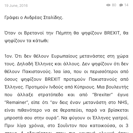
80
14
19 June, 2016
Γράφει ο Ανδρέας Σταλίδης.
Όταν οι Βρετανοί την Πέμπτη θα ψηφίζουν BREXIT, θα
ψηφίζουν τα κάτωθι:
1ον. Ότι δεν θέλουν Ευρωπαίους μετανάστες στη χώρα
τους. Δηλαδή Έλληνες και άλλους. Δεν ψηφίζουν ότι δεν
θέλουν Πακιστανούς. Ίσα ίσα, που οι περισσότεροι από
όσους ψηφίζουν BREXIT προτιμούν Πακιστανούς από
Έλληνες. Προτιμούν Ινδούς από Κύπριους. Μια βουλευτής
που άλλαξε στρατόπεδο και από “Brexiter” έγινε
“Remainer”, είπε ότι “αν δεις έναν μετανάστη στο NHS,
είναι πιθανότερο να σε θεραπεύει, παρά να βρίσκεται
μπροστά σου στην ουρά”. Να φύγουν οι Έλληνες γιατροί.
Πριν λίγα χρόνια, στο Σουΐντον που κατοικούσα, οι 3