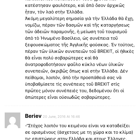
κατέστησαν φαυλότερο, καὶ ἀπὸ ὅσον ἀρχικῶς
ἧταν, τὸν λαὸ στὴν Ἑλλάδα.
Ἀκόμη μεγαλύτερη σημασία γιὰ τὴν Ἐλλάδα θὰ ἔχῃ,
νομίζω, πέραν τῶν δασμῶν καὶ τῆς καταργήσεως
τῶν ἀδειῶν παραμονῆς, ἡ μείωση τοῦ τουρισμοῦ
ἀπὸ τὸ Ἡνωμένο Βασίλειο, ὡς συνέπεια τοῦ
ξεφουσκώματος τῆς Ἀγγλικῆς φούσκας. Ἐν τούτοις,
πέραν τῶν ὑλικῶν συνεπειῶν τοῦ BREXIT, οἱ ἠθικὲς
θὰ εἶναι πολύ σοβαρώτερες καὶ θὰ
ἀνατροφοδοτήσουν φαῦλο κύκλο νέων ὑλικῶν
συνεπειῶν, ἀκριβῶς ὅπως καὶ στὴν Ἐλλάδα. Δέν
πείθομαι, λοιπόν, ἀπὸ τὴν προσπάθειά σας νὰ
ὺποβαθμίσετε τὶς συνέπειες τοῦ BREXIT στὶς
πρῶτες μόνον συνέπειές του, δεδομένου ὅτι οἱ
ἀπώτερες εἶναι οὐσιωδῶς σοβαρώτερες.
Beriev
20 June, 2016 At 16:46
-“Στόχος λοιπόν του κειμένου είναι να καταδείξει
σε ορισμένους (άσχετους με τη χώρα και το κλίμα)
τις επιπτώσεις στην Ελλάδα και στους Έλληνες.