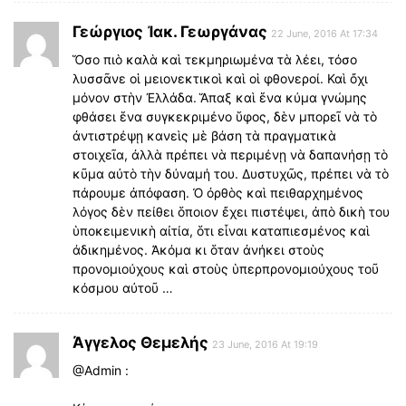
Γεώργιος Ἰακ. Γεωργάνας
22 June, 2016 At 17:34
Ὅσο πιὸ καλὰ καὶ τεκμηριωμένα τὰ λέει, τόσο
λυσσᾶνε οἱ μειονεκτικοὶ καὶ οἱ φθονεροί. Καὶ ὄχι
μόνον στὴν Ἐλλάδα. Ἅπαξ καὶ ἕνα κύμα γνώμης
φθάσει ἕνα συγκεκριμένο ὕφος, δὲν μπορεῖ νὰ τὸ
ἀντιστρέψῃ κανεὶς μὲ βάση τὰ πραγματικὰ
στοιχεῖα, ἀλλὰ πρέπει νὰ περιμένῃ νὰ δαπανήσῃ τὸ
κῦμα αὐτὸ τὴν δύναμή του. Δυστυχῶς, πρέπει νὰ τὸ
πάρουμε ἀπόφαση. Ὀ ὀρθὸς καὶ πειθαρχημένος
λόγος δὲν πείθει ὅποιον ἔχει πιστέψει, ἀπὸ δικὴ του
ὑποκειμενικὴ αἰτία, ὅτι εἶναι καταπιεσμένος καὶ
άδικημένος. Ἀκόμα κι ὅταν ἀνήκει στοὺς
προνομιούχους καὶ στοὺς ὑπερπρονομιούχους τοῦ
κόσμου αὐτοῦ …
Άγγελος Θεμελής
23 June, 2016 At 19:19
@Admin :