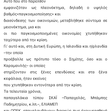
Αυτό που στο παρελθόν
εμφανιζόταν ως πλεονέκτημα, δηλαδή ο υψηλός
βαθμός«παγκοσμιοποίησης» και
διασύνδεσης των οικονομιών, μεταβλήθηκε σύντομα σε
μειονέκτημα, μια και
οι πιο παγκοσμιοποιημένες οικονομίες χτυπήθηκαν
ταχύτερα από την κρίση.
Γι’ αυτό και, στη Δυτική Ευρώπη, η Ισλανδία και ηΙρλανδία
–την οποία
προέβαλλε ως πρότυπο τόσο ο Σημίτης, όσο και ο
Καραμανλής– οι οποίες
στηρίζονταν στις ξένες επενδύσεις και στα ξένα
κεφάλαια, ήταν εκείνες
που χτυπήθηκαν εντονότερα από την κρίση.
Τα τελευταία χρόνια,
παπαγαλάκια τύπου ΣΚΑΪ –Παπαχελάς, Μπάμπης
Παδημητρίου, κ.λπ.–, ΕΛΙΑΜΕΠ
και ΟΠΕΚ, επαναλαμβάνουν διαρκώς πως έχουμεασθενή