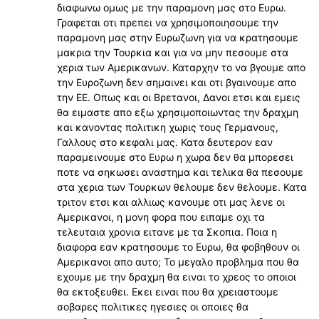
διαφωνω ομως με την παραμονη μας στο Ευρω.
Γραφεται οτι πρεπει να χρησιμοποιησουμε την
παραμονη μας στην Ευρωζωνη για να κρατησουμε
μακρια την Τουρκια και για να μην πεσουμε στα
χερια των Αμερικανων. Καταρχην το να βγουμε απο
την Ευροζωνη δεν σημαινει και οτι βγαινουμε απο
την ΕΕ. Οπως και οι Βρετανοι, Δανοι ετσι και εμεις
θα ειμαστε απο εξω χρησιμοποιωντας την δραχμη
και κανοντας πολιτικη χωρις τους Γερμανους,
Γαλλους στο κεφαλι μας. Κατα δευτερον εαν
παραμεινουμε στο Ευρω η χωρα δεν θα μπορεσει
ποτε να σηκωσει αναστημα και τελικα θα πεσουμε
στα χερια των Τουρκων θελουμε δεν θελουμε. Κατα
τριτον ετσι και αλλιως κανουμε οτι μας λενε οι
Αμερικανοι, η μονη φορα που ειπαμε οχι τα
τελευταια χρονια ειτανε με τα Σκοπια. Ποια η
διαφορα εαν κρατησουμε το Ευρω, θα φοβηθουν οι
Αμερικανοι απο αυτο; Το μεγαλο προβλημα που θα
εχουμε με την δραχμη θα ειναι το χρεος το οποιοι
θα εκτοξευθει. Εκει ειναι που θα χρειαστουμε
σοβαρες πολιτικες ηγεσιες οι οποιες θα