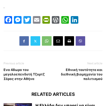
.
Facebook
Messenger
Twitter
Email
PrintFriendly
WordPress
WhatsAp
LinkedI
Previous article
Next article
Ενα 48ωρο του
Εθνική ταυτότητα και
μεγαλοεπενδυτή Τζορτζ
διεθνική βιομηχανία του
Σόρος στην Αθήνα
πολιτισμού
RELATED ARTICLES
Η Ελλάδα δεν μπορεί να είναι