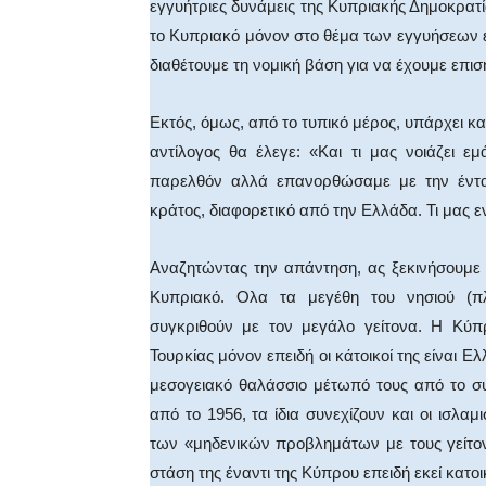
εγγυήτριες δυνάμεις της Κυπριακής Δημοκρατ
το Κυπριακό μόνον στο θέμα των εγγυήσεων έχε
διαθέτουμε τη νομική βάση για να έχουμε επ
Εκτός, όμως, από το τυπικό μέρος, υπάρχει κα
αντίλογος θα έλεγε: «Και τι μας νοιάζει 
παρελθόν αλλά επανορθώσαμε με την έντα
κράτος, διαφορετικό από την Ελλάδα. Τι μας ε
Αναζητώντας την απάντηση, ας ξεκινήσουμε
Κυπριακό. Ολα τα μεγέθη του νησιού (πλ
συγκριθούν με τον μεγάλο γείτονα. Η Κύπ
Τουρκίας μόνον επειδή οι κάτοικοί της είναι 
μεσογειακό θαλάσσιο μέτωπό τους από το συγ
από το 1956, τα ίδια συνεχίζουν και οι ισλα
των «μηδενικών προβλημάτων με τους γείτον
στάση της έναντι της Κύπρου επειδή εκεί κατο