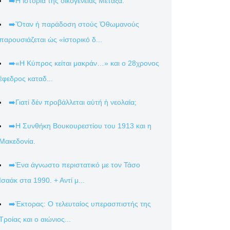
➡️Η ιστορία της οικογένειας Μεταξά.
➡️Ὅταν ἡ παράδοση στούς Ὀθωμανούς
παρουσιάζεται ὡς «ἱστορικό δ...
➡️«Η Κύπρος κείται μακράν…» και ο 28χρονος
έφεδρος καταδ...
➡️Γιατί δέν προβάλλεται αὐτή ἡ νεολαία;
➡️Η Συνθήκη Βουκουρεστίου του 1913 και η
Μακεδονία.
➡️Ένα άγνωστο περιστατικό με τον Τάσο
Ισαάκ στα 1990. + Αντί μ...
➡️Έκτορας: Ο τελευταίος υπερασπιστής της
Τροίας και ο αιώνιος...