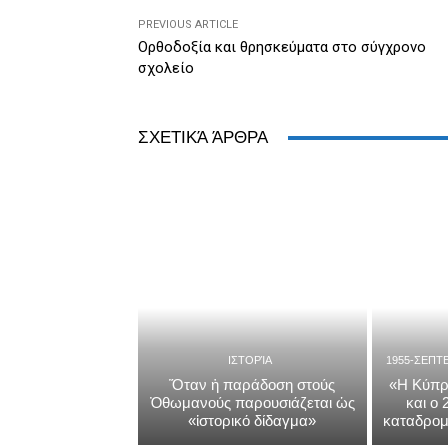
k
y
PREVIOUS ARTICLE
Ορθοδοξία και θρησκεύματα στο σύγχρονο
σχολείο
ΣΧΕΤΙΚΆ ΆΡΘΡΑ
ΙΣΤΟΡΊΑ
1955-ΣΕΠΤ
Ὅταν ἡ παράδοση στούς
«Η Κύπρ
Ὀθωμανούς παρουσιάζεται ὡς
και ο
«ἱστορικό δίδαγμα»
καταδρομ