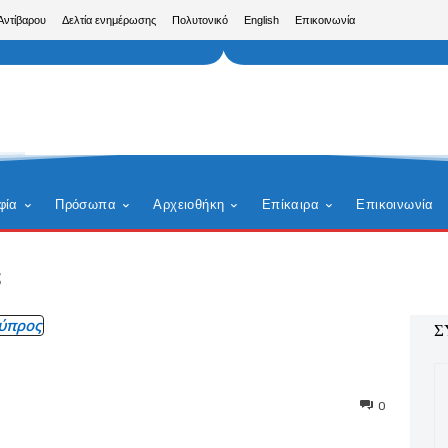
Αντίβαρου
Δελτία ενημέρωσης
Πολυτονικό
English
Επικοινωνία
φία
Πρόσωπα
Αρχειοθήκη
Επίκαιρα
Επικοινωνία
ς
ύπρος
Σ
0