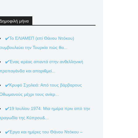
Δημοφιλή μήνα
✔️Το ΕΛΙΑΜΕΠ (επί Θάνου Ντόκου)
συμβουλεύει την Τουρκία πώς θα...
✔️Ένας ιερέας απαντά στην ανθελληνική
προπαγάνδα και απαριθμεί...
✔️Κρυφό Σχολειό: Από τους βάρβαρους
Οθωμανούς μέχρι τους ανίερ...
✔️19 Ιουλίου 1974: Μια ημέρα πριν από την
Viber
τραγωδία της Κύπρου&...
✔️Έργα και ημέρες του Θάνου Ντόκου –