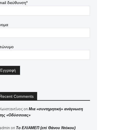
ail διεύθυνση*
νομα
πώνυμο
Recent Comments
Κωνσταντίνος
on
Μια «συντηρητική» ανάγνωση
της «Οδύσσειας»
admin
on
Το ΕΛΙΑΜΕΠ (επί Θάνου Ντόκου)