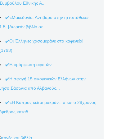
Συμβούλου Εθνικής Α...
✔️«Μακεδονία. Αντίβαρο στην ηττοπάθεια»
1.5. [Δωρεάν βιβλίο σε...
✔️Οι Έλληνες χασομεράνε στα καφενεία!
(1793)
✔️Επιμόρφωση αιρετών
✔️Η σφαγή 15 οικογενειών Ελλήνων στην
νήσο Σάσωνα από Αλβανούς...
✔️«Η Κύπρος κείται μακράν…» και ο 28χρονος
έφεδρος καταδ...