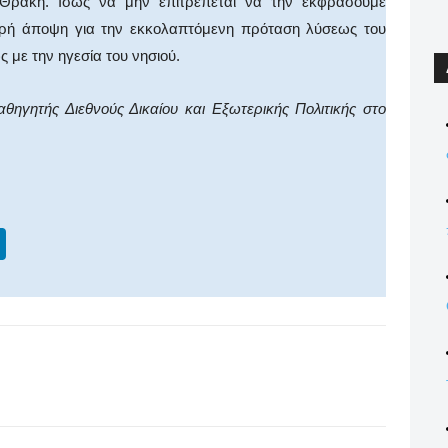
η Θράκη. Ισως να μην επιτρέπεται να την εκφράσουμε
υρή άποψη για την εκκολαπτόμενη πρόταση λύσεως του
με την ηγεσία του νησιού.
θηγητής Διεθνούς Δικαίου και Εξωτερικής Πολιτικής στο
Li
n
k
e
dI
X
WhatsApp
Email
Print
n