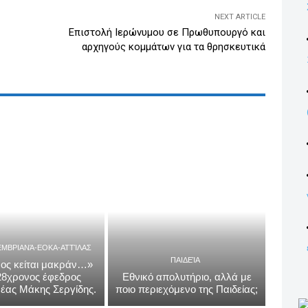
NEXT ARTICLE
Επιστολή Ιερώνυμου σε Πρωθυπουργό και
αρχηγούς κομμάτων για τα θρησκευτικά
ΕΜΒΡΙΑΝΆ-ΕΟΚΑ-ΑΤΤΊΛΑΣ
ΠΑΙΔΕΊΑ
ος κείται μακράν…»
 28χρονος έφεδρος
Εθνικό απολυτήριο, αλλά με
έας Μάκης Σεργίδης.
ποιο περιεχόμενο της Παιδείας;