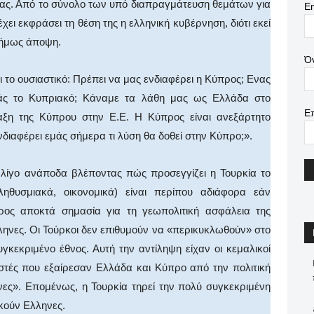
ίας. Από το σύνολο των υπό διαπραγμάτευση θεμάτων για
Em
ι εκφράσει τη θέση της η ελληνική κυβέρνηση, διότι εκεί
ισήμως άποψη.
Ό
ι το ουσιαστικό: Πρέπει να μας ενδιαφέρει η Κύπρος; Ενας
εμάς το Κυπριακό; Κάναμε τα λάθη μας ως Ελλάδα στο
Ε
ξη της Κύπρου στην Ε.Ε. Η Κύπρος είναι ανεξάρτητο
νδιαφέρει εμάς σήμερα τι λύση θα δοθεί στην Κύπρο;».
 λίγο ανάποδα βλέποντας πώς προσεγγίζει η Τουρκία το
ηθυσμιακά, οικονομικά) είναι περίπου αδιάφορα εάν
ρος αποκτά σημασία για τη γεωπολιτική ασφάλεια της
Ελληνες. Οι Τούρκοι δεν επιθυμούν να «περικυκλωθούν» στο
κεκριμένο έθνος. Αυτή την αντίληψη είχαν οι κεμαλικοί
μιστές που εξαίρεσαν Ελλάδα και Κύπρο από την πολιτική
ες». Επομένως, η Τουρκία τηρεί την πολύ συγκεκριμένη
ικούν Ελληνες.