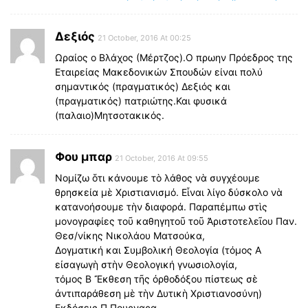
Δεξιός
21 October, 2016 At 00:25
Ωραίος ο Βλάχος (Μέρτζος).Ο πρωην Πρόεδρος της
Εταιρείας Μακεδονικών Σπουδών είναι πολύ
σημαντικός (πραγματικός) Δεξιός και
(πραγματικός) πατριώτης.Και φυσικά
(παλαιο)Μητσοτακικός.
Φου μπαρ
21 October, 2016 At 09:55
Νομίζω ὅτι κάνουμε τὸ λάθος νὰ συγχέουμε
θρησκεία μὲ Χριστιανισμό. Εἶναι λίγο δύσκολο νὰ
κατανοήσουμε τὴν διαφορά. Παραπέμπω στὶς
μονογραφίες τοῦ καθηγητοῦ τοῦ Ἀριστοτελεῖου Παν.
Θεσ/νίκης Νικολάου Ματσούκα,
Δογματική και Συμβολική Θεολογία (τόμος Α
εἰσαγωγὴ στὴν Θεολογική γνωσιολογία,
τόμος Β Ἔκθεση τῆς ὀρθοδόξου πίστεως σὲ
ἀντιπαράθεση μὲ τὴν Δυτικὴ Χριστιανοσύνη)
Εκδόσεις Π.Πουρναρα.