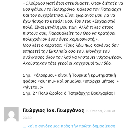
−Ολούρμου γιατί έτσι στεκόμαστε. Οταν διέταξε να
μου ψάλουν το Πολυχρόνιο, κάλεσα τον Πατριάρχη
και τον ευχαρίστησα. Είναι χωριανός μου για να
έχω ήσυχο το κεφάλι μου. Του λέω: «Ευχαριστώ
πολύ. Είναι μεγάλη μου τιμή. Αλλά τι λες στους
πιστούς σου; Παρακαλείτε τον Θεό να κρατήσει
πολυχρόνιον έναν άθεο κομμουνιστή;».
Μου λέει ο κερατάς: «Τους λέω πως κανένας δεν
υπηρετεί την Εκκλησία όσο εσύ. Μονάχα εσύ
ανάγκασες όλον τον λαό να νηστεύει νύχτα-μέρα».
Ακούστηκαν τότε γεροί οι καγχασμοί των δύο.
Σημ.: «ὀλούρμου» εἶναι ἡ Τουρκικὴ ἐρωτηματικὴ
φράσις «olur mu» καὶ σημαίνει «ὑπάρχει μήπως ;»
«γίνεται ;»
Σημ. 2 : Πολύ ὡραῖος ὁ Πατριάρχης Βουλγαρίας !
Γεώργιος Ἰακ. Γεωργάνας
20 October, 2016 At
23:30
… καὶ ὁ σύνδεσμος πρὸς τὴν πρώτη δημοσίευση