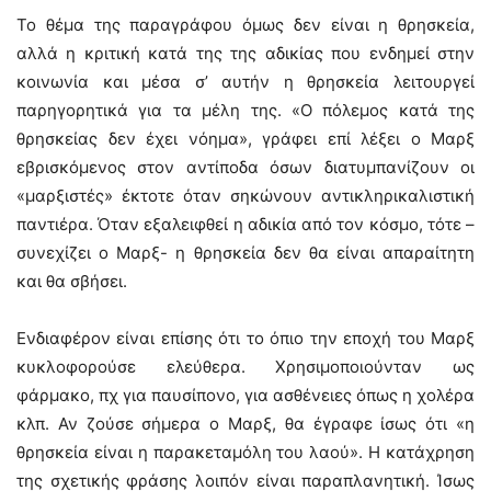
Το θέμα της παραγράφου όμως δεν είναι η θρησκεία,
αλλά η κριτική κατά της της αδικίας που ενδημεί στην
κοινωνία και μέσα σ’ αυτήν η θρησκεία λειτουργεί
παρηγορητικά για τα μέλη της. «Ο πόλεμος κατά της
θρησκείας δεν έχει νόημα», γράφει επί λέξει ο Μαρξ
εβρισκόμενος στον αντίποδα όσων διατυμπανίζουν οι
«μαρξιστές» έκτοτε όταν σηκώνουν αντικληρικαλιστική
παντιέρα. Όταν εξαλειφθεί η αδικία από τον κόσμο, τότε –
συνεχίζει ο Μαρξ- η θρησκεία δεν θα είναι απαραίτητη
και θα σβήσει.
Ενδιαφέρον είναι επίσης ότι το όπιο την εποχή του Μαρξ
κυκλοφορούσε ελεύθερα. Χρησιμοποιούνταν ως
φάρμακο, πχ για παυσίπονο, για ασθένειες όπως η χολέρα
κλπ. Αν ζούσε σήμερα ο Μαρξ, θα έγραφε ίσως ότι «η
θρησκεία είναι η παρακεταμόλη του λαού». Η κατάχρηση
της σχετικής φράσης λοιπόν είναι παραπλανητική. Ίσως