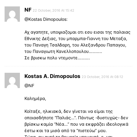
NF
22 October, 2016 At 15:42
@Κostas Dimopoulos:
Αχ αγαπητε, υποψιαζομαι οτι εσυ εισαι της παλαιας
Εθνικης Δεξιας, του μπαρμπα-Γιαννη του Μεταξα,
του Παναγη Τσαλδαρη, του Αλεξανδρου Παπαγου,
του Παναγιωτη Κανελλοπουλου………..
Σε βρισκω πολυ ντεμοντε……….
Kostas A. Dimopoulos
23 October, 2016 At 08:12
@NF
Καλημέρα,
Κοίταξε, ηλικιακά, δεν γίνεται να είμαι της
οποιασδήποτε “Παλιάς…”. Πάντως -δυστυχώς- δεν
βρίσκω καμία “Νέα…” που να εκφράζει ιδεολογικά
έστω και τα μισά από τα “πιστεύω” μου.
Τώρα, αν αυτό το θεωρείς ντεμοντέ, ε, ναι.