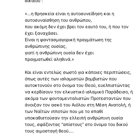
δικαίου”:
«…η θρησκεία είναι η αυτοσυνείδηση και η
αυτοσυναίσθηση του ανθρώπου,
που ακόμη δεν έχει βρει τον εαυτό του, ή που τον
έχει ξαναχάσει.
Είναι η φαντασμαγορική πραγμάτωση της
ανθρώπινης ουσίας,
γιατί η ανθρώπινη ουσία δεν έχει
πραγματωθεί αληθινά.»
Και είναι εντελώς σωστό για κάποιες περιπτώσεις,
όπως αυτές των ισλαμιστών βομβιστών που
αυτοκτονούν στο όνομα του Θεού, ευελπιστώντας
να κερδίσουν τον ελκυστικό ισλαμικό Παράδεισο, ή
ακόμα των φονταμενταλιστών Προτεσταντών που
άνοιξαν τον ασκό του Αιόλου στη Μέση Ανατολή, ή
των Ναϊτών ιπποτών που με το σπαθί
υποκαθιστούσαν την ελλειπή ανθρώπινη ουσία
τους, σφάζοντας “απίστους” στο όνομα του δικού
τους αιμοσταγή θεού….