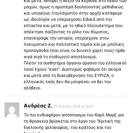
και μετά. Μπορεί η δεξιά να κέρδισε στο πεδίο των
μαχών, όμως η αριστερά δουλεύοντας μεθοδικώς
και υπογείως (τουλάχιστον στην αρχή) κατάφερε
ως ιδεολογία να υπερισχύσει Ειδικά από την
επταετία και μετά, με το ηθικό πλεονέκτημα που
απέκτησε παίζοντας το ρόλο του θύματος,
επανέγραψε την ιστορία, υπερίσχυσε στον
πνευματικό και πολιτιστικό τομέα και με μπόλικη
προπαγάνδα (που είναι το δυνατό χαρτί τους) ήρθε
σιγά σιγά το επιθυμητό αποτέλεσμα.
Πλέον τα αισθητήρια όργανα όργανα του ελληνικού
λαού έχουν “καεί”. Δυστυχώς φοβάμαι ότι ακόμα
και μετά από τη διακυβέρνηση του ΣΥΡΙΖΑ, ο
ελληνικός λαός δεν θα μπορέσει να δει την
αλήθεια.
Aνδρέας Ζ.
20 October, 2016 At 10:57
Το πιο ενδιαφέρον απόσπασμα του Καρλ Μαρξ για
τη θρησκεία βρίσκεται στο έργο του “Κριτική της
Εγελιανής φιλοσοφίας, του κράτους και του