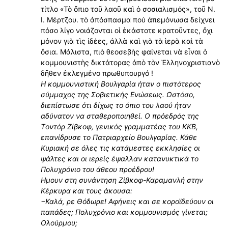
τίτλο «Τὸ ὄπιο τοῦ λαοῦ καὶ ὁ σοσιαλισμός», τοῦ Ν.
Ι. Μέρτζου. τὸ ἀπόσπασμα πού ἀπεμόνωσα δείχνει
πόσο λίγο νοιάζονται οἱ ἑκάστοτε κρατοῦντες, ὄχι
μόνον γιὰ τὶς ἰδέες, ἀλλὰ καὶ γιὰ τὰ ἱερὰ καὶ τὰ
ὅσια. Μάλιστα, πιὸ θεοσεβὴς φαίνεται νὰ εἶναι ὁ
κομμουνιστὴς δικτάτορας άπὸ τὸν Ἑλληνοχριστιανὸ
δῆθεν ἐκλεγμένο πρωθυπουργό !
Η κομμουνιστική Βουλγαρία ήταν ο πιστότερος
σύμμαχος της Σοβιετικής Ενώσεως. Ωστόσο,
διεπίστωσε ότι δίχως το όπιο του λαού ήταν
αδύνατον να σταθεροποιηθεί. Ο πρόεδρός της
Τoντόρ Ζίβκοφ, γενικός γραμματέας του ΚΚΒ,
επανίδρυσε το Πατριαρχείο Βουλγαρίας. Κάθε
Κυριακή σε όλες τις κατάμεστες εκκλησίες οι
ψάλτες και οι ιερείς έψαλλαν κατανυκτικά το
Πολυχρόνιο του άθεου προέδρου!
Ημουν στη συνάντηση Ζίβκοφ-Καραμανλή στην
Κέρκυρα και τους άκουσα:
−Καλά, ρε Θόδωρε! Αφήνεις και σε κοροϊδεύουν οι
παπάδες; Πολυχρόνιο και κομμουνισμός γίνεται;
Ολούρμου;