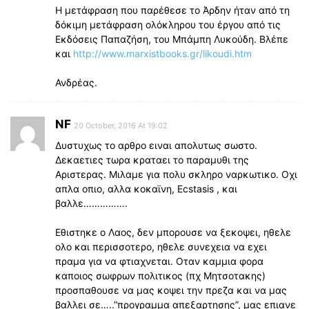
Η μετάφραση που παρέθεσε το Άρδην ήταν από τη
δόκιμη μετάφραση ολόκληρου του έργου από τις
Εκδόσεις Παπαζήση, του Μπάμπη Λυκούδη. Βλέπε
και
http://www.marxistbooks.gr/likoudi.htm
Ανδρέας.
NF
20 October, 2016 At 19:02
Δυστυχως το αρθρο ειναι απολυτως σωστο.
Δεκαετιες τωρα κραταει το παραμυθι της
Αριστερας. Μιλαμε για πολυ σκληρο ναρκωτικο. Οχι
απλα οπιο, αλλα κοκαϊνη, Ecstasis , και
βαλλε…………….
Εθιστηκε ο Λαος, δεν μπορουσε να ξεκοψει, ηθελε
ολο και περισσοτερο, ηθελε συνεχεια να εχει
πραμα για να φτιαχνεται. Οταν καμμια φορα
καποιος σωφρων πολιτικος (πχ Μητσοτακης)
προσπαθουσε να μας κοψει την πρεζα και να μας
βαλλει σε…..”προγραμμα απεξαρτησης”, μας επιανε