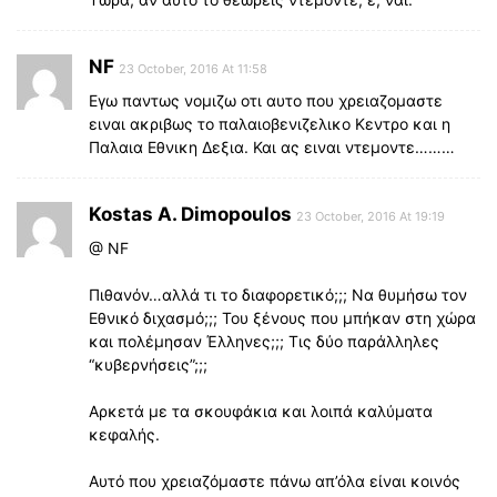
NF
23 October, 2016 At 11:58
Εγω παντως νομιζω οτι αυτο που χρειαζομαστε
ειναι ακριβως το παλαιοβενιζελικο Κεντρο και η
Παλαια Εθνικη Δεξια. Και ας ειναι ντεμοντε………
Kostas A. Dimopoulos
23 October, 2016 At 19:19
@ NF
Πιθανόν…αλλά τι το διαφορετικό;;; Να θυμήσω τον
Εθνικό διχασμό;;; Του ξένους που μπήκαν στη χώρα
και πολέμησαν Έλληνες;;; Τις δύο παράλληλες
“κυβερνήσεις”;;;
Αρκετά με τα σκουφάκια και λοιπά καλύματα
κεφαλής.
Αυτό που χρειαζόμαστε πάνω απ’όλα είναι κοινός