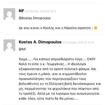
NF
22 October, 2016 At 13:11
@Kostas Dimopoulos
Δε σου κανει ο Κουλης και η ΝΔούλα αγαπητε ;
Kostas A. Dimopoulos
22 October, 2016 At 15:15
@NF
Χαχα…….Για κάποιο απροσδιόριστο λόγο…..ΟΧΙ!!!
Καλά το είπε ο κ. Γεωργάνας….Η ιδεολογία
εξαφανίστηκε από το ορατό πολιτικό φάσμα. Και
τους έμεινε η μάσα…και οι κομματόδουλοι
προσωπολάτρες που περιτρυγυρίζουν τους
βολευθέντες εν τη Ελληνική βολή δεινόσαυρους και
μη, περιμένοντας τα ψιχουλάκια που πέφτουν από
το τραπέζι. Αλλά με τα λιγούρια που ανανεώνονται
κάθε τόσο, ούτε πιάτο δε θα μείνει….