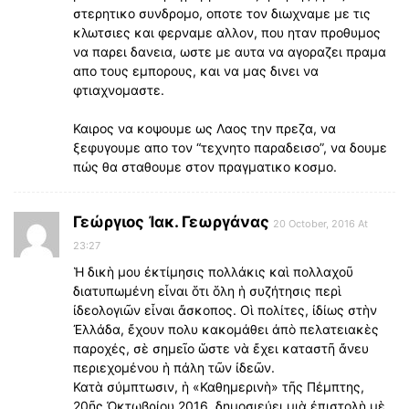
στερητικο συνδρομο, οποτε τον διωχναμε με τις
κλωτσιες και φερναμε αλλον, που ηταν προθυμος
να παρει δανεια, ωστε με αυτα να αγοραζει πραμα
απο τους εμπορους, και να μας δινει να
φτιαχνομαστε.
Καιρος να κοψουμε ως Λαος την πρεζα, να
ξεφυγουμε απο τον “τεχνητο παραδεισο”, να δουμε
πώς θα σταθουμε στον πραγματικο κοσμο.
Γεώργιος Ἰακ. Γεωργάνας
20 October, 2016 At
23:27
Ἡ δικὴ μου ἐκτίμησις πολλάκις καὶ πολλαχοῦ
διατυπωμένη εἶναι ὅτι ὅλη ἡ συζήτησις περὶ
ἰδεολογιῶν εἶναι ἄσκοπος. Οὶ πολίτες, ἰδίως στὴν
Ἐλλάδα, ἔχουν πολυ κακομάθει άπὸ πελατειακὲς
παροχές, σὲ σημεῖο ὥστε νὰ ἔχει καταστῆ ἄνευ
περιεχομένου ἡ πάλη τῶν ἰδεῶν.
Κατὰ σύμπτωσιν, ἡ «Καθημερινὴ» τῆς Πέμπτης,
20ῆς Ὀκτωβρίου 2016, δημοσιεύει μιὰ ἐπιστολὴ μὲ