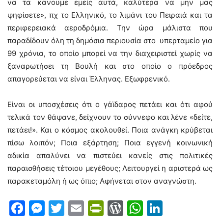
να τα κάνουμε εμείς αυτά, καλύτερα να μην μας
ψηφίσετε», πχ το Ελληνικό, το λιμάνι του Πειραιά και τα
περιφερειακά αεροδρόμια. Την ώρα μάλιστα που
παραδίδουν όλη τη δημόσια περιουσία στο υπερταμείο για
99 χρόνια, το οποίο μπορεί να την διαχειριστεί χωρίς να
ξαναρωτήσει τη Βουλή και στο οποίο ο πρόεδρος
απαγορεύεται να είναι Έλληνας. Εξωφρενικό.
Είναι οι υποσχέσεις ότι ο γάϊδαρος πετάει και ότι αφού
τελικά τον θάψανε, δείχνουν το σύννεφο και λένε «δείτε,
πετάει!». Και ο κόσμος ακολουθεί. Ποια ανάγκη κρύβεται
πίσω λοιπόν; Ποια εξάρτηση; Ποια εγγενή κοινωνική
αδικία απαλύνει να πιστεύει κανείς στις πολιτικές
παραισθήσεις τέτοιου μεγέθους; Λειτουργεί η αριστερά ως
παρακεταμόλη ή ως όπιο; Αφήνεται στον αναγνώστη.
Facebook
Messenger
Twitter
Email
PrintFriendly
WordPress
WhatsAp
LinkedI