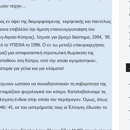
ομούν τείχη»…
ος εν όψει της διαμορφούμενης εκρηκτικής και παντελώς
ίτονα επιβάλλει την άμεση επανενεργοποίηση του
-Αιγαίο-Κύπρος). Ίσχυσε για βραχύ διάστημα, 1994, ΄95
ό το ΥΠΕΘΑ το 1996. Ο εν τω μεταξύ επικυριαρχήσας
αζί μια αποφασιστική στρατιωτική θωράκιση της
ασταθούν στη Κύπρο, από την οποία αγοράστηκαν,
τορία για γέλια και για κλάματα!
δείχνουν ωστόσο να συνειδητοποιούν τη σοβαρότητα της
ετοιμάζουν ψυχολογικά τον κόσμο. Καταλαβαίνουμε τις
 έσχατη ένδεια στην οποία τον περιήγαγαν. Όμως, όπως
40-΄41, εκ του υστερήματός τους οι Έλληνες έδωσαν το