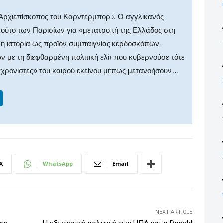
 Αρχιεπίσκοπος του Καρντέρμπορυ. Ο αγγλικανός
τούτο των Παρισίων για «μετατροπή της Ελλάδος στη
ή ιστορία ως προϊόν συμπαιγνίας κερδοσκόπων-
 με τη διεφθαρμένη πολιτική ελίτ που κυβερνούσε τότε
υγχρονιστές» του καιρού εκείνου μήπως μετανοήσουν…
Li
n
k
e
dI
X
WhatsApp
Email
n
NEXT ARTICLE