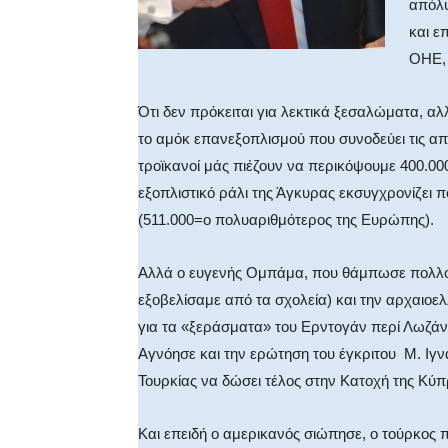
απόλυ
και ε
ΟΗΕ, 
Ότι δεν πρόκειται για λεκτικά ξεσαλώματα, αλ
το αμόκ επανεξοπλισμού που συνοδεύει τις απει
τροϊκανοί μάς πιέζουν να περικόψουμε 400.000
εξοπλιστικό ράλι της Άγκυρας εκσυγχρονίζει 
(511.000=ο πολυαριθμότερος της Ευρώπης).
Αλλά ο ευγενής Ομπάμα, που θάμπωσε πολλούς
εξοβελίσαμε από τα σχολεία) και την αρχαιοελ
για τα «ξεράσματα» του Ερντογάν περί Λωζάν
Αγνόησε και την ερώτηση του έγκριτου Μ. Ιγ
Τουρκίας να δώσει τέλος στην Κατοχή της Κύπ
Και επειδή ο αμερικανός σιώπησε, ο τούρκος