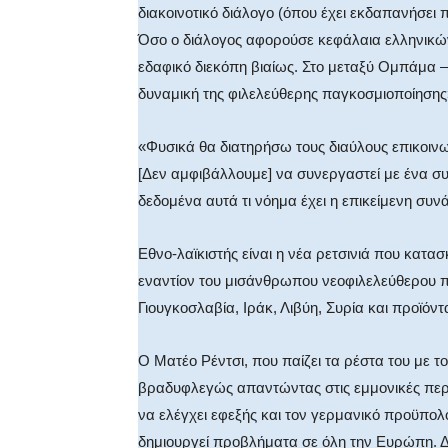
διακοινοτικό διάλογο (όπου έχει εκδαπανήσει
Όσο ο διάλογος αφορούσε κεφάλαια ελληνικ
εδαφικό διεκόπη βιαίως. Στο μεταξύ Ομπάμα
δυναμική της φιλελεύθερης παγκοσμιοποίησης
«Φυσικά θα διατηρήσω τους διαύλους επικοινω
[Δεν αμφιβάλλουμε] να συνεργαστεί με ένα συ
δεδομένα αυτά τι νόημα έχει η επικείμενη συ
Εθνο-λαϊκιστής είναι η νέα ρετσινιά που κατα
εναντίον του μισάνθρωπου νεοφιλελεύθερου 
Γιουγκοσλαβία, Ιράκ, Λιβύη, Συρία και προϊόντ
Ο Ματέο Ρέντσι, που παίζει τα ρέστα του με 
βραδυφλεγώς απαντώντας στις εμμονικές περί
να ελέγχει εφεξής και τον γερμανικό προϋπο
δημιουργεί προβλήματα σε όλη την Ευρώπη. Δε