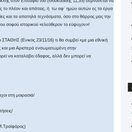
ικλής στον Επιτάφιό του (Θουκυδίδης 11,39) σεμνύνεται να
ίς το πλέον και απάταις, ή τω αφ΄ ημών αυτών ες τα έργα
σίες και τα απατηλά τεχνάσματα, όσο στο θάρρος μας την
του σοφού ιστορικού «ελεύθερον το εύψυχον»!
ΣΤΑΘΗΣ (Ενικός 23/11/16) τι θα συμβεί «με μια εθνική
ς και μια Αριστερά ενσωματωμένη στην
εί να καταλάβει έδαφος, αλλά δεν μπορεί να
χοι στη μοιρασιά/
ήσεις/
(Μ.Τραϊφόρος)