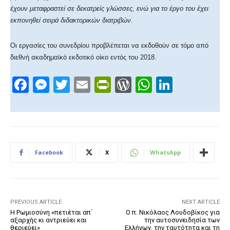
έχουν μεταφραστεί σε δεκατρείς γλώσσες, ενώ για το έργο του έχει
εκπονηθεί σειρά διδακτορικών διατριβών.
Οι εργασίες του συνεδρίου προβλέπεται να εκδοθούν σε τόμο από
διεθνή ακαδημαϊκό εκδοτικό οίκο εντός του 2018.
F
M
T
E
Pr
W
W
Li
a
e
wi
m
in
or
h
n
c
ss
tt
ail
tF
d
at
k
e
e
er
ri
Pr
s
e
b
n
e
e
A
dI
Facebook
X
WhatsApp
o
g
n
ss
p
n
o
er
dl
p
k
y
PREVIOUS ARTICLE
NEXT ARTICLE
Η Ρωμιοσύνη «πετιέται απ΄
Ο π. Νικόλαος Λουδοβίκος για
αξαρχής κι αντριεύει και
την αυτοσυνειδησία των
θεριεύει»
Ελλήνων, την ταυτότητα και τη