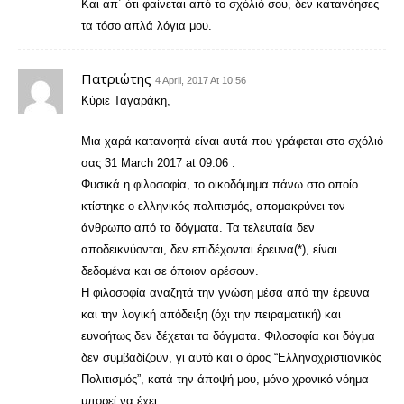
Και απ΄ ότι φαίνεται από το σχόλιό σου, δεν κατανόησες
τα τόσο απλά λόγια μου.
Πατριώτης
4 April, 2017 At 10:56
Κύριε Ταγαράκη,
Μια χαρά κατανοητά είναι αυτά που γράφεται στο σχόλιό
σας 31 March 2017 at 09:06 .
Φυσικά η φιλοσοφία, το οικοδόμημα πάνω στο οποίο
κτίστηκε ο ελληνικός πολιτισμός, απομακρύνει τον
άνθρωπο από τα δόγματα. Τα τελευταία δεν
αποδεικνύονται, δεν επιδέχονται έρευνα(*), είναι
δεδομένα και σε όποιον αρέσουν.
Η φιλοσοφία αναζητά την γνώση μέσα από την έρευνα
και την λογική απόδειξη (όχι την πειραματική) και
ευνοήτως δεν δέχεται τα δόγματα. Φιλοσοφία και δόγμα
δεν συμβαδίζουν, γι αυτό και ο όρος “Ελληνοχριστιανικός
Πολιτισμός”, κατά την άποψή μου, μόνο χρονικό νόημα
μπορεί να έχει.