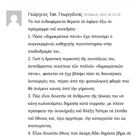
Γεώργιος Ἰακ. Γεωργάνας
29 March, 2017 At 12:29
Τὰ πιὸ ἐνδιαφέροντα θέματα τὰ ἀφήνει ἔξω τὸ
πρόγραμμα τοῦ συνεδρίου :
1. Πόσα «δημοκρατικὰ πέντε» ἔχει ἀπονείμει ὁ
συγκεκριμένος καθηγητὴς πανεπιστημίου στὴν
σταδιοδρομία του ;
2. Γιατί ἡ δραστικὴ περικοπὴ τῆς συντάξεώς του,
ἀνπόδραστος συνέπεια τῶν πολλῶν «δημοκρατικῶν
πέντε», φαίνεται νὰ ἔχῃ βλάψει τόσο τὶς διανοητικὲς
λειτουργίες του, πέραν ἀπὸ τὴν φυσιολογικὴ φθορὰ πού
θὰ ἀνέμενε κανεὶς ἀπὸ τὴν γήρανση.
3. Πῶς εἶναι δυνατὸν σὲ ἄνθρωπο τῆς ἡλικίας του νὰ
κάνῃ κωλοτοῦμπες δημοσίᾳ κατὰ συρροήν, με πλέον
πρόσφατο τὴν ἀνακήρυξη τοῦ Ἀλέξη Τσίπρα σὲ ἐλπίδα
τοῦ ἔθνους καί, λίγο ἀργότερα, τὴν καταγγελία του ὡς
ἀποτυχόντος.
4. Εἶναι δυνατὸν ἔθνος ποὺ ἀκόμη δίδει δημόσιο βῆμα σὲ