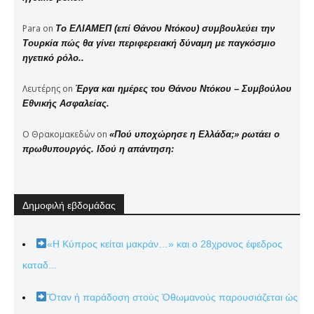
Para
on
Το ΕΛΙΑΜΕΠ (επί Θάνου Ντόκου) συμβουλεύει την
Τουρκία πώς θα γίνει περιφερειακή δύναμη με παγκόσμιο
ηγετικό ρόλο..
Λευτέρης
on
Έργα και ημέρες του Θάνου Ντόκου – Συμβούλου
Εθνικής Ασφαλείας.
Ο Θρακομακεδών
on
«Πού υποχώρησε η Ελλάδα;» ρωτάει ο
πρωθυπουργός. Ιδού η απάντηση:
Δημοφιλή εβδομάδας
«Η Κύπρος κείται μακράν…» και ο 28χρονος έφεδρος
καταδ...
Ὅταν ἡ παράδοση στούς Ὀθωμανούς παρουσιάζεται ὡς