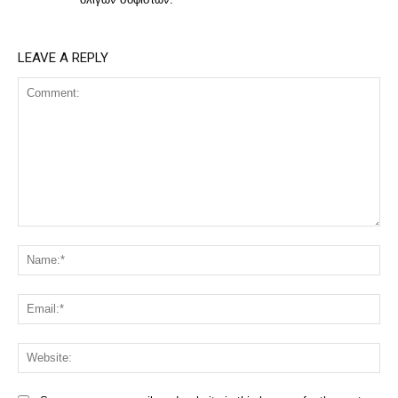
LEAVE A REPLY
Comment:
Na
Ema
Web