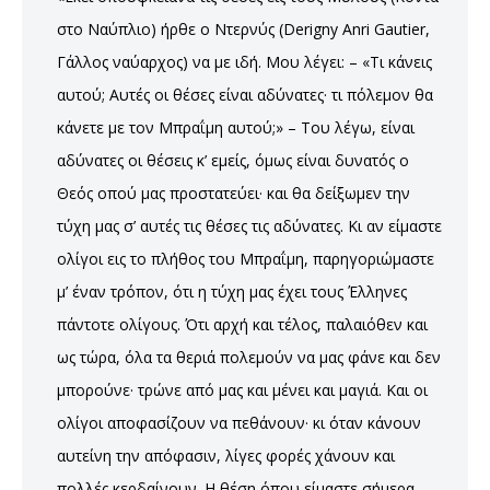
στο Ναύπλιο) ήρθε ο Ντερνύς (Derigny Anri Gautier,
Γάλλος ναύαρχος) να με ιδή. Μου λέγει: – «Τι κάνεις
αυτού; Αυτές οι θέσες είναι αδύνατες· τι πόλεμον θα
κάνετε με τον Μπραΐμη αυτού;» – Του λέγω, είναι
αδύνατες οι θέσεις κ’ εμείς, όμως είναι δυνατός ο
Θεός οπού μας προστατεύει· και θα δείξωμεν την
τύχη μας σ’ αυτές τις θέσες τις αδύνατες. Κι αν είμαστε
ολίγοι εις το πλήθος του Μπραΐμη, παρηγοριώμαστε
μ’ έναν τρόπον, ότι η τύχη μας έχει τους Έλληνες
πάντοτε ολίγους. Ότι αρχή και τέλος, παλαιόθεν και
ως τώρα, όλα τα θεριά πολεμούν να μας φάνε και δεν
μπορούνε· τρώνε από μας και μένει και μαγιά. Και οι
ολίγοι αποφασίζουν να πεθάνουν· κι όταν κάνουν
αυτείνη την απόφασιν, λίγες φορές χάνουν και
πολλές κερδαίνουν. Η θέση όπου είμαστε σήμερα