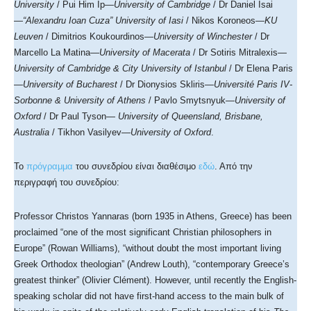
University
/ Pui Him Ip—
University of Cambridge
/ Dr Daniel Isai
—
“Alexandru Ioan Cuza” University of Iasi
/ Nikos Koroneos—
KU
Leuven
/ Dimitrios Koukourdinos—
University of Winchester
/ Dr
Marcello La Matina—
University of Macerata
/ Dr Sotiris Mitralexis—
University of Cambridge & City University of Istanbul
/ Dr Elena Paris
—
University of Bucharest
/ Dr Dionysios Skliris—
Université Paris IV-
Sorbonne & University of Athens
/ Pavlo Smytsnyuk—
University of
Oxford
/ Dr Paul Tyson—
University of Queensland, Brisbane,
Australia
/ Tikhon Vasilyev—
University of Oxford
.
Το
πρόγραμμα
του συνεδρίου είναι διαθέσιμο
εδώ
. Από την
περιγραφή του συνεδρίου:
Professor Christos Yannaras (born 1935 in Athens, Greece) has been
proclaimed “one of the most significant Christian philosophers in
Europe” (Rowan Williams), “without doubt the most important living
Greek Orthodox theologian” (Andrew Louth), “contemporary Greece’s
greatest thinker” (Olivier Clément). However, until recently the English-
speaking scholar did not have first-hand access to the main bulk of