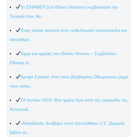
Το ΕΛΙΑΜΕΠ (επί Θάνου Ντόκου) συμβουλεύει την
Τουρκία πώς θα...
Ένας ιερέας απαντά στην ανθελληνική προπαγάνδα και
απαριθμεί...
Έργα και ημέρες του Θάνου Ντόκου – Συμβούλου
Εθνικής Α...
Κρυφό Σχολειό: Από τους βάρβαρους Οθωμανούς μέχρι
τους ανίερ...
19 Ιουλίου 1974: Μια ημέρα πριν από την τραγωδία της
Κύπρου&...
«Μακεδονία. Αντίβαρο στην ηττοπάθεια» 1.5. [Δωρεάν
βιβλίο σε...