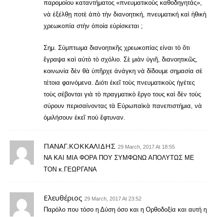
παρομοίου καταντήματος «πνευματικοὺς καθοδηγητάς»,
νὰ ἐξέλθῃ ποτὲ ἀπὸ τὴν διανοητική, πνευματική καὶ ἠθικὴ
χρεωκοπία στὴν ὁποία εὑρίσκεται ;
Σημ. Σύμπτωμα διανοητικῆς χρεωκοπίας είναι τὸ ὅτι
ἔγραψα καὶ αὐτὸ τὸ σχόλιο. Σὲ μιὰν ὑγιῆ, διανοητικῶς,
κοινωνία δὲν θὰ ὑπῆρχε ἀνάγκη νὰ δίδουμε σημασία σὲ
τέτοια φαινόμενα. Διότι ἐκεῖ τοὺς πνευματικοὺς ἡγέτες
τοὺς σέβονται γιὰ τὸ πραγματικὸ ἔργο τους καὶ δὲν τοὺς
σύρουν περισαίνοντας τὰ Εὐρωπαϊκὰ πανεπιστήμια, νὰ
ὁμιλήσουν ἐκεῖ πού ἔφτυναν.
ΠΑΝΑΓ.ΚΟΚΚΑΛΙΔΗΣ
29 March, 2017 At 18:55
ΝΑ ΚΑΙ ΜΙΑ ΦΟΡΑ ΠΟΥ ΣΥΜΦΩΝΩ ΑΠΟΛΥΤΩΣ ΜΕ
ΤΟΝ κ.ΓΕΩΡΓΑΝΑ
Ελευθέριος
29 March, 2017 At 23:52
Παρόλο που τόσο η Δύση όσο και η Ορθοδοξία και αυτή η