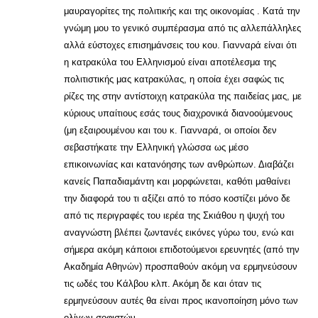
μαυραγορίτες της πολιτικής και της οικονομίας . Κατά την
γνώμη μου το γενικό συμπέρασμα από τις αλλεπάλληλες
αλλά εύστοχες επισημάνσεις του κου. Γιανναρά είναι ότι
η κατρακύλα του Ελληνισμού είναι αποτέλεσμα της
πολιτιστικής μας κατρακύλας, η οποία έχει σαφώς τις
ρίζες της στην αντίστοιχη κατρακύλα της παιδείας μας, με
κύριους υπαίτιους εσάς τους διαχρονικά διανοούμενους
(μη εξαιρουμένου και του κ. Γιανναρά, οι οποίοι δεν
σεβαστήκατε την Ελληνική γλώσσα ως μέσο
επικοινωνίας και κατανόησης των ανθρώπων. Διαβάζει
κανείς Παπαδιαμάντη και μορφώνεται, καθότι μαθαίνει
την διαφορά του τι αξίζει από το πόσο κοστίζει μόνο δε
από τις περιγραφές του ιερέα της Σκιάθου η ψυχή του
αναγνώστη βλέπει ζωντανές εικόνες γύρω του, ενώ και
σήμερα ακόμη κάποιοι επιδοτούμενοι ερευνητές (από την
Ακαδημία Αθηνών) προσπαθούν ακόμη να ερμηνεύσουν
τις ωδές του Κάλβου κλπ. Ακόμη δε και όταν τις
ερμηνεύσουν αυτές θα είναι προς ικανοποίηση μόνο των
ολίγων σοφιστών.