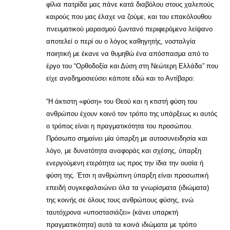
φίλια πατρίδα μας πάνε κατά διαβόλου στους χαλεπούς
καιρούς που μας έλαχε να ζούμε, και του επακόλουθου
πνευματικού μαρασμού ζωντανό περιφερόμενο λείψανο
αποτελεί ο περί ου ο λόγος καθηγητής, νοσταλγία
ποιητική με έκανε να θυμηθώ ένα απόσπασμα από το
έργο του “Ορθοδοξία και Δύση στη Νεώτερη Ελλάδα” που
είχε αναδημοσιεύσει κάποτε εδώ και το Αντίβαρο:
“Η άκτιστη «φύση» του Θεού και η κτιστή φύση του
ανθρώπου έχουν κοινό τον τρόπο της υπάρξεως κι αυτός
ο τρόπος είναι η πραγματικότητα του προσώπου.
Πρόσωπο σημαίνει μία ύπαρξη με αυτοσυνειδησία και
λόγο, με δυνατότητα αναφοράς και σχέσης, ύπαρξη
ενεργούμενη ετερότητα ως προς την ίδια την ουσία ή
φύση της. Έτσι η ανθρώπινη ύπαρξη είναι προσωπική
επειδή συγκεφαλαιώνει όλα τα γνωρίσματα (ιδιώματα)
της κοινής σε όλους τους ανθρώπους φύσης, ενώ
ταυτόχρονα «υποστασιάζει» (κάνει υπαρκτή
πραγματικότητα) αυτά τα κοινά ιδιώματα με τρόπο