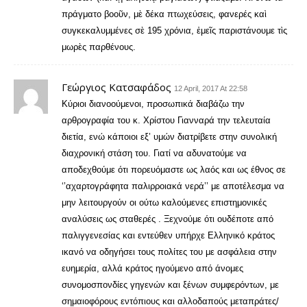
πράγματο βοοῦν, μὲ δέκα πτωχεύσεις, φανερές καὶ
συγκεκαλυμμένες σὲ 195 χρόνια, ἐμεῖς παριστάνουμε τὶς
μωρὲς παρθένους.
Γεώργιος Κατσαφάδος
12 April, 2017 At 22:58
Κύριοι διανοούμενοι, προσωπικά διαβάζω την
αρθρογραφία του κ. Χρίστου Γιανναρά την τελευταία
διετία, ενώ κάποιοι εξ’ υμών διατρίβετε στην συνολική
διαχρονική στάση του. Γιατί να αδυνατούμε να
αποδεχθούμε ότι πορευόμαστε ως λαός και ως έθνος σε
‘’αχαρτογράφητα παλιρροιακά νερά’’ με αποτέλεσμα να
μην λειτουργούν οι ούτω καλούμενες επιστημονικές
αναλύσεις ως σταθερές . Ξεχνούμε ότι ουδέποτε από
παλιγγενεσίας και εντεύθεν υπήρχε Ελληνικό κράτος
ικανό να οδηγήσει τους πολίτες του με ασφάλεια στην
ευημερία, αλλά κράτος ηγούμενο από άνομες
συνομοσπονδίες γηγενών και ξένων συμφερόντων, με
σημαιοφόρους εντόπιους και αλλοδαπούς μεταπράτες/