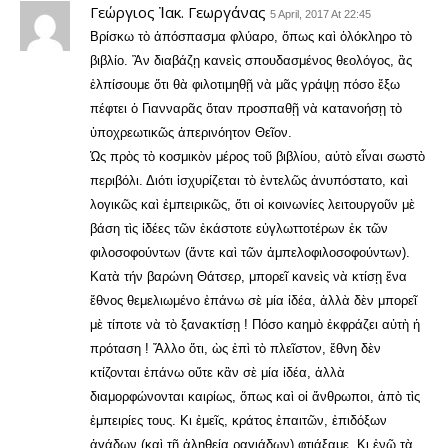
Γεώργιος Ἰακ. Γεωργάνας
5 April, 2017 At 22:45
Βρίσκω τὸ ἀπόσπασμα φλύαρο, ὅπως καὶ ὁλόκληρο τὸ
βιβλίο. Ἂν διαβάζῃ κανεὶς σπουδασμένος θεολόγος, ἂς
ἐλπίσουμε ὅτι θὰ φιλοτιμηθῇ νὰ μᾶς γράψῃ πόσο ἔξω
πέφτει ὁ Γιανναρᾶς ὅταν προσπαθῇ νὰ κατανοήσῃ τὸ
ὑποχρεωτικῶς ἀπερινόητον Θεῖον.
Ὡς πρὸς τὸ κοσμικὸν μέρος τοῦ βιβλίου, αὐτὸ εἶναι σωστὸ
περιβόλι. Διότι ἰσχυρίζεται τὸ ἐντελῶς ἀνυπόστατο, καὶ
λογικῶς καὶ ἐμπειρικῶς, ὅτι οἱ κοινωνίες λειτουργοῦν μὲ
βάση τὶς ἰδέες τῶν ἐκάστοτε εὐγλωττοτέρων ἐκ τῶν
φιλοσοφούντων (ἅντε καὶ τῶν ἀμπελοφιλοσοφούντων).
Κατὰ τήν βαρώνη Θάτσερ, μπορεῖ κανεὶς νὰ κτίσῃ ἕνα
ἔθνος θεμελιωμένο ἐπάνω σὲ μία ἰδέα, ἀλλὰ δὲν μπορεῖ
μὲ τίποτε νὰ τὸ ξανακτίσῃ ! Πόσο καημὸ ἐκφράζει αὐτὴ ἡ
πρόταση ! Ἄλλο ὅτι, ὼς ἐπὶ τὸ πλεῖστον, ἔθνη δὲν
κτίζονται ἐπάνω οὔτε κἂν σὲ μία ἰδέα, ἀλλὰ
διαμορφώνονται καιρίως, ὅπως καὶ οἱ ἄνθρωποι, ἀπὸ τὶς
ἐμπειρίες τους. Κι ἐμεῖς, κράτος ἐπαιτῶν, ἐπιδόξων
ἀγάδων (καὶ τῇ ἀληθείᾳ ραγιάδων) φτιάξαμε. Κι ἐνῶ τὰ