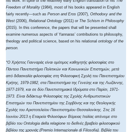
his work: in spite of the relatively early English translation of his
The
Freedom of Morality
(1984), most of his books appeared in English
fairly recently—such as
Person and Eros
(2007),
Orthodoxy and the
West
(2006),
Relational Ontology
(2011) or
The Schism in Philosophy
(2015). In this conference, the papers that will be presented shall
examine numerous aspects of Yannaras’ contributions to philosophy,
theology and political science, based on his relational
ontology of the
person.
*Ο Χρήστος Γιανναράς είναι ομότιμος καθηγητής φιλοσοφίας στο
Πάντειο Πανεπιστήμιο Πολιτικών και Κοινωνικών Επιστημών, μετά
από διδασκαλία φιλοσοφίας στη Φιλοσοφική Σχολή του Πανεπιστημίου
Κρήτης, 1979-1982, στα Πανεπιστήμια της Γενεύης και της Λωζάννης,
1977-1979, και σε δύο Πανεπιστημιακά Ιδρύματα στο Παρίσι, 1971-
1973. Είναι διδάκτωρ Φιλοσοφίας της Σχολής Ανθρωπιστικών
Επιστημών του Πανεπιστημίου της Σορβόνης και της Θεολογικής
Σχολής του Αριστοτελείου Πανεπιστημίου Θεσσαλονίκης. Στις 16
Ιουνίου 2013 η Εταιρεία Φιλοσόφων Βόρειας Ιταλίας απένειμε στο
βιβλίο του Ontologia della relagione το διεθνές βραβείο φιλοσοφικού
βιβλίου της χρονιάς (Premio Internazionale di Filosofia). Βιβλία του