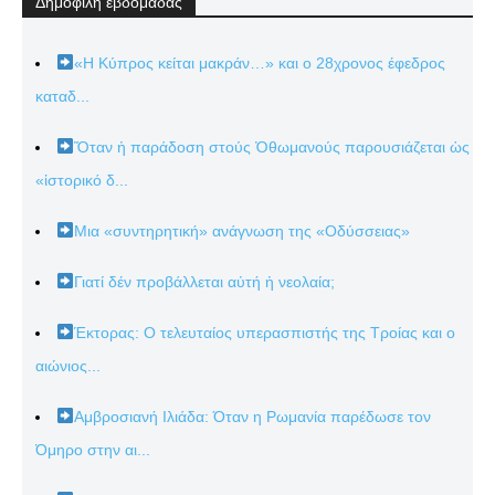
Δημοφιλή εβδομάδας
«Η Κύπρος κείται μακράν…» και ο 28χρονος έφεδρος
καταδ...
Ὅταν ἡ παράδοση στούς Ὀθωμανούς παρουσιάζεται ὡς
«ἱστορικό δ...
Μια «συντηρητική» ανάγνωση της «Οδύσσειας»
Γιατί δέν προβάλλεται αὐτή ἡ νεολαία;
Έκτορας: Ο τελευταίος υπερασπιστής της Τροίας και ο
αιώνιος...
Αμβροσιανή Ιλιάδα: Όταν η Ρωμανία παρέδωσε τον
Όμηρο στην αι...