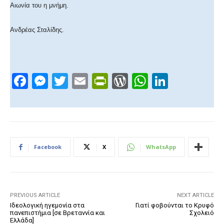
Αιωνία του η μνήμη.
Ανδρέας Σταλίδης.
F
M
T
E
Pr
W
W
Li
a
e
wi
m
in
or
h
n
c
ss
tt
ail
tF
d
at
k
e
e
er
ri
Pr
s
e
b
n
e
e
A
dI
Facebook
X
WhatsApp
o
g
n
ss
p
n
o
er
dl
p
k
y
PREVIOUS ARTICLE
NEXT ARTICLE
Ιδεολογική ηγεμονία στα
Γιατί φοβούνται το Κρυφό
πανεπιστήμια [σε Βρεταννία και
Σχολειό
Ελλάδα]