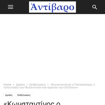
Home
Δράση
Εκδηλώσεις
«Κωνσταντίνος ο Παλαιολόγος, ο
τελευταίος των Βυζαντινών και πρώτος των Ελλήνων»
Δράση
Εκδηλώσεις
«Κωνσταντίνος ο