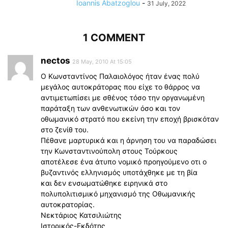
Ioannis Abatzoglou
-
31 July, 2022
1 COMMENT
nectos
28 May, 2010 At 15:05
Ο Κωνσταντίνος Παλαιολόγος ήταν ένας πολύ
μεγάλος αυτοκράτορας που είχε το θάρρος να
αντιμετωπίσει με σθένος τόσο την οργανωμένη
παράταξη των ανθενωτικών όσο και τον
οθωμανικό στρατό που εκείνη την εποχή βρισκόταν
στο ζενίθ του.
Πέθανε μαρτυρικά και η άρνηση του να παραδώσει
την Κωνσταντινούπολη στους Τούρκους
αποτέλεσε ένα άτυπο νομικό προηγούμενο οτι ο
βυζαντινός ελληνισμός υποτάχθηκε με τη βία
και δεν ενσωματώθηκε ειρηνικά στο
πολυπολιτισμικό μηχανισμό της Οθωμανικής
αυτοκρατορίας.
Νεκτάριος Κατσιλιώτης
Ιστορικός-Εκδότης