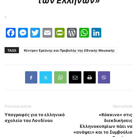
των Ελλήνων»
.
Facebook
Messenger
Twitter
Email
PrintFriendly
WordPress
WhatsAp
LinkedI
TAGS
Κέντρον Ερεύνης και Προβολής της Εθνικής Μουσικής
Previous article
Next article
Υπογραφές για το ελληνικό
«Κόκκινο» στις
σχολείο του Λονδίνου
διεκδικήσεις
Ελληνοκυπρίων πάει να
«ανάψει» και το Συμβούλιο