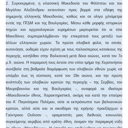
2. Συγκεκριμένα, η κλασσική Μακεδονία του Φιλίππου και του
Μεγάλου Αλεξάνδρου εκτεινόταν προς βορρά στα εδάφη της
σημερινής ελληνικής Μακεδονίας, καθώς και σε ολίγα χιλιόμετρα
εντός της ΠΓΔΜ και της Βουλγαρίας. Μέσω κάθε μορφής ιστορικών
πηγών και αρχαιολογικών ευρημάτων μαρτυρείται ότι οι τότε
Μακεδόνες συμπεριελάμβαναν την επικράτειά τους μεταξύ των
άλλων ελληνικών χωρών. Τα πρώτα σλαβικά φύλα, τα οποία,
αυτονόητα, ουδεμία είχαν σχέση με τους παλαιότερους κατοίκους της
περιοχής, κατήλθαν στην Βαλκανική μετά δέκα αιώνες, κατά τον 7ο
μ.Χ. αιώνα. Η παραμονή τους έκτοτε στο νότιο τμήμα της Χερσονήσου
συνέβαλε στη βαθμιαία διαμόρφωση των σλαβικών εθνών χωρίς να
υπάρξει έως τη σύσταση, κατά τον 19ο αιώνα, και την πρώτη
ανάπτυξη των σλαβικών κρατών της περιοχής – της Σερβίας, του
Μαυροβουνίου και της Βουλγαρίας -, αναφορά σε ιδιαίτερο
«Μακεδονικό» έθνος. Χαρακτηριστικά, ακόμη και κατά την επαύριο
του Α΄ Παγκόσμιου Πολέμου, ούτε οι εκπρόσωποι των βαλκανικών
κρατών, αλλά ούτε και οι οικοδόμοι της ειρήνης- προεξάρχων ο
Γούντροου Ουίλσον -, οραματιστές μιας διεθνούς κοινωνίας
συγκείμενης ακριβώς από κράτη- έθνη, έκαμαν την παραμικρή νύξη