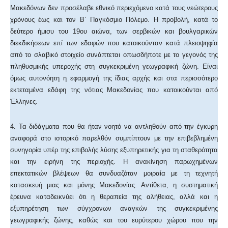
Μακεδόνων δεν προσέλαβε εθνικό περιεχόμενο κατά τους νεώτερους
χρόνους έως και τον Β΄ Παγκόσμιο Πόλεμο. Η προβολή, κατά το
δεύτερο ήμισυ του 19ου αιώνα, των σερβικών και βουλγαρικών
διεκδικήσεων επί των εδαφών που κατοικούνταν κατά πλειοψηφία
από το σλαβικό στοιχείο συνάπτεται οπωσδήποτε με το γεγονός της
πληθυσμικής υπεροχής στη συγκεκριμένη γεωγραφική ζώνη. Είναι
όμως αυτονόητη η εφαρμογή της ίδιας αρχής και στα περισσότερο
εκτεταμένα εδάφη της νότιας Μακεδονίας που κατοικούνται από
Έλληνες.
4. Τα διδάγματα που θα ήταν νοητό να αντληθούν από την έγκυρη
αναφορά στο ιστορικό παρελθόν συμπίπτουν με την επιβεβλημένη
συνηγορία υπέρ της επιβολής λύσης εξυπηρετικής για τη σταθερότητα
και την ειρήνη της περιοχής. Η ανακίνηση παρωχημένων
επεκτατικών βλέψεων θα συνδυαζόταν μοιραία με τη τεχνητή
κατασκευή μιας και μόνης Μακεδονίας. Αντίθετα, η συστηματική
έρευνα καταδεικνύει ότι η θεραπεία της αλήθειας, αλλά και η
εξυπηρέτηση των σύγχρονων αναγκών της συγκεκριμένης
γεωγραφικής ζώνης, καθώς και του ευρύτερου χώρου που την