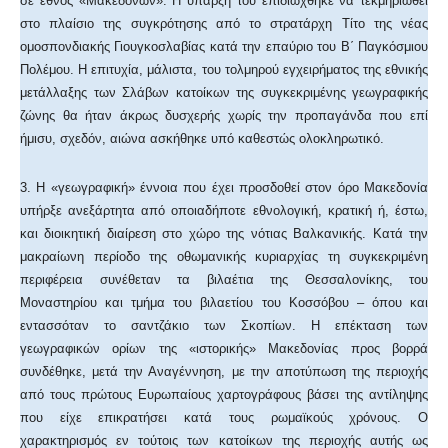
σε έθνος «Μακεδόνων». Η ύπαρξή του επιδιώχθηκε να τεκμηριωθεί
στο πλαίσιο της συγκρότησης από το στρατάρχη Τίτο της νέας
ομοσπονδιακής Γιουγκοσλαβίας κατά την επαύριο του Β΄ Παγκόσμιου
Πολέμου. Η επιτυχία, μάλιστα, του τολμηρού εγχειρήματος της εθνικής
μετάλλαξης των Σλάβων κατοίκων της συγκεκριμένης γεωγραφικής
ζώνης θα ήταν άκρως δυσχερής χωρίς την προπαγάνδα που επί
ήμισυ, σχεδόν, αιώνα ασκήθηκε υπό καθεστώς ολοκληρωτικό.
3. Η «γεωγραφική» έννοια που έχει προσδοθεί στον όρο Μακεδονία
υπήρξε ανεξάρτητα από οποιαδήποτε εθνολογική, κρατική ή, έστω,
και διοικητική διαίρεση στο χώρο της νότιας Βαλκανικής. Κατά την
μακραίωνη περίοδο της οθωμανικής κυριαρχίας τη συγκεκριμένη
περιφέρεια συνέθεταν τα βιλαέτια της Θεσσαλονίκης, του
Μοναστηρίου και τμήμα του βιλαετίου του Κοσσόβου – όπου και
εντασσόταν το σαντζάκιο των Σκοπίων. Η επέκταση των
γεωγραφικών ορίων της «ιστορικής» Μακεδονίας προς βορρά
συνδέθηκε, μετά την Αναγέννηση, με την αποτύπωση της περιοχής
από τους πρώτους Ευρωπαίους χαρτογράφους βάσει της αντίληψης
που είχε επικρατήσει κατά τους ρωμαϊκούς χρόνους. Ο
χαρακτηρισμός εν τούτοις των κατοίκων της περιοχής αυτής ως