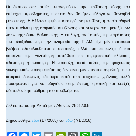
Οι διαπιστώσεις αυτές υπαγορεύουν την υιοθέτηση λύσης του
επίμαχου προβλήματος, η οποία δεν θα ήταν εύλογο να θεωρηθεί
μονομερής. Η Ελλάδα εμμένει σταθερά σε μία θέση, η οποία οδηγεί
στην παγίωση της ειρηνικής συμβίωσης και συνεργασίας μεταξύ των
λαών της νότιας Βαλκανικής. Η επιλογή, αντ’ αυτής, της παράτασης
του αδιεξόδου περί την ονομασία της ΠΓΔΜ, όχι μόνο εκτρέφει
βλέψεις εξακολουθητικά επεκτατικές, αλλά και διαιωνίζει ή και
επιτείνει την γενικότερη αστάθεια σε περιφερειακή κλίμακα,
ειδικότερη ή ευρύτερη. Η πρόταξη, κατά ταύτα, της τρέχουσας
γεωγραφικής πραγματικότητας δεν είναι μεν πάντοτε συμβατή με τα
ιστορικά δρώμενα, ιδιαίτερα κατά τους αρχαίους χρόνους, αλλά
προσφέρεται για να οδηγήσει στην έντιμη, οριστική και εφεξής
αδιαφιλονίκητη ρύθμιση του προβλήματος.
Δελτίο τύπου της Ακαδημίας Αθηνών 28.3.2008
Δημοσιεύθηκε
εδώ
(1/4/2008) και
εδώ
(7/1/2018).