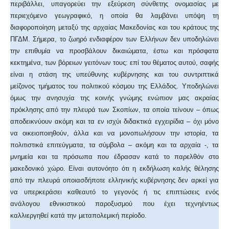
περιβάλλει, υπαγορεύει την εξεύρεση σύνθετης ονομασίας με
περιεχόμενο γεωγραφικό, η οποία θα λαμβάνει υπόψη τη
διαφοροποίηση μεταξύ της αρχαίας Μακεδονίας και του κράτους της
ΠΓΔΜ. Σήμερα, το ζωηρό ενδιαφέρον των Ελλήνων δεν υποδηλώνει
την επιθυμία να προσβάλουν δικαιώματα, έστω και πρόσφατα
κεκτημένα, των βόρειων γειτόνων τους: επί του θέματος αυτού, σαφής
είναι η στάση της υπεύθυνης κυβέρνησης και του συντριπτικά
μείζονος τμήματος του πολιτικού κόσμου της Ελλάδος. Υποδηλώνει
όμως την ανησυχία της κοινής γνώμης ενώπιον μας ακραίας
πρόκλησης από την πλευρά των Σκοπίων, τα οποία τείνουν – όπως
αποδεικνύουν ακόμη και τα εν ισχύι διδακτικά εγχειρίδια – όχι μόνο
να οικειοποιηθούν, άλλα και να μονοπωλήσουν την ιστορία, τα
πολιτιστικά επιτεύγματα, τα σύμβολα – ακόμη και τα αρχαία -, τα
μνημεία και τα πρόσωπα που έδρασαν κατά το παρελθόν στο
μακεδονικό χώρο. Είναι αυτονόητο ότι η εκδήλωση καλής θέλησης
από την πλευρά οποιασδήποτε ελληνικής κυβέρνησης δεν αρκεί για
να υπερκεράσει καθεαυτό το γεγονός ή τις επιπτώσεις ενός
ανάλογου εθνικιστικού παροξυσμού που έχει τεχνηέντως
καλλιεργηθεί κατά την μεταπολεμική περίοδο.