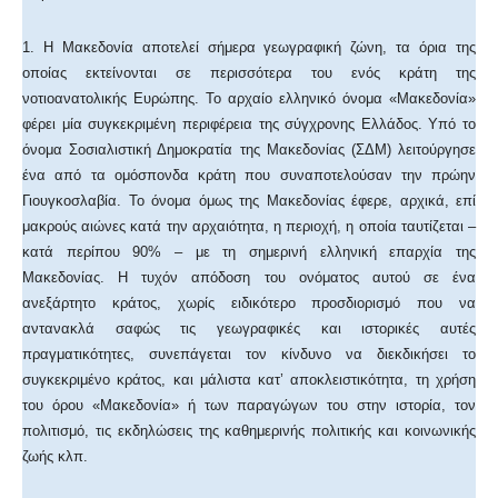
1. Η Μακεδονία αποτελεί σήμερα γεωγραφική ζώνη, τα όρια της
οποίας εκτείνονται σε περισσότερα του ενός κράτη της
νοτιοανατολικής Ευρώπης. Το αρχαίο ελληνικό όνομα «Μακεδονία»
φέρει μία συγκεκριμένη περιφέρεια της σύγχρονης Ελλάδος. Υπό το
όνομα Σοσιαλιστική Δημοκρατία της Μακεδονίας (ΣΔΜ) λειτούργησε
ένα από τα ομόσπονδα κράτη που συναποτελούσαν την πρώην
Γιουγκοσλαβία. Το όνομα όμως της Μακεδονίας έφερε, αρχικά, επί
μακρούς αιώνες κατά την αρχαιότητα, η περιοχή, η οποία ταυτίζεται –
κατά περίπου 90% – με τη σημερινή ελληνική επαρχία της
Μακεδονίας. Η τυχόν απόδοση του ονόματος αυτού σε ένα
ανεξάρτητο κράτος, χωρίς ειδικότερο προσδιορισμό που να
αντανακλά σαφώς τις γεωγραφικές και ιστορικές αυτές
πραγματικότητες, συνεπάγεται τον κίνδυνο να διεκδικήσει το
συγκεκριμένο κράτος, και μάλιστα κατ’ αποκλειστικότητα, τη χρήση
του όρου «Μακεδονία» ή των παραγώγων του στην ιστορία, τον
πολιτισμό, τις εκδηλώσεις της καθημερινής πολιτικής και κοινωνικής
ζωής κλπ.