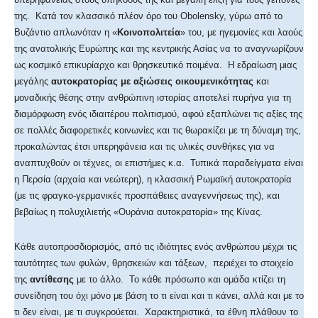
της. Κατά τον κλασσικό πλέον όρο του Obolensky, γύρω από το
Βυζάντιο απλωνόταν η «
Κοινοπολιτεία
» του, με ηγεμονίες και λαούς
της ανατολικής Ευρώπης και της κεντρικής Ασίας να το αναγνωρίζουν
ως κοσμικό επικυρίαρχο και θρησκευτικό ποιμένα. Η εδραίωση μιας
μεγάλης
αυτοκρατορίας με αξιώσεις οικουμενικότητας
και
μοναδικής θέσης στην ανθρώπινη ιστορίας αποτελεί πυρήνα για τη
διαμόρφωση ενός ιδιαιτέρου πολιτισμού, αφού εξαπλώνει τις αξίες της
σε πολλές διαφορετικές κοινωνίες και τις θωρακίζει με τη δύναμη της,
προκαλώντας έτσι υπερηφάνεια και τις υλικές συνθήκες για να
αναπτυχθούν οι τέχνες, οι επιστήμες κ.α. Τυπικά παραδείγματα είναι
η Περσία (αρχαία και νεώτερη), η κλασσική Ρωμαϊκή αυτοκρατορία
(με τις φραγκο-γερμανικές προσπάθειες αναγεννήσεως της), και
βεβαίως η πολυχιλιετής «Ουράνια αυτοκρατορία» της Κίνας.
Κάθε αυτοπροσδιορισμός, από τις ιδιότητες ενός ανθρώπου μέχρι τις
ταυτότητες των φυλών, θρησκειών και τάξεων, περιέχει το στοιχείο
της
αντίθεσης
με το άλλο. Το κάθε πρόσωπο και ομάδα κτίζει τη
συνείδηση του όχι μόνο με βάση το τι είναι και τι κάνει, αλλά και με το
τι δεν είναι, με τι συγκρούεται. Χαρακτηριστικά, τα έθνη πλάθουν το