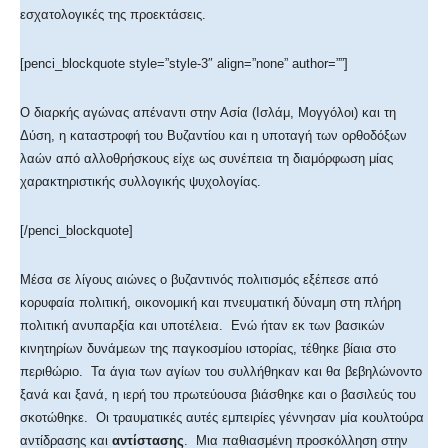
εσχατολογικές της προεκτάσεις.
[penci_blockquote style=”style-3″ align=”none” author=””]
Ο διαρκής αγώνας απέναντι στην Ασία (Ισλάμ, Μογγόλοι) και τη
Δύση, η καταστροφή του Βυζαντίου και η υποταγή των ορθοδόξων
λαών από αλλοθρήσκους είχε ως συνέπεια τη διαμόρφωση μίας
χαρακτηριστικής συλλογικής ψυχολογίας.
[/penci_blockquote]
Μέσα σε λίγους αιώνες ο βυζαντινός πολιτισμός εξέπεσε από
κορυφαία πολιτική, οικονομική και πνευματική δύναμη στη πλήρη
πολιτική ανυπαρξία και υποτέλεια. Ενώ ήταν εκ των βασικών
κινητηρίων δυνάμεων της παγκοσμίου ιστορίας, τέθηκε βίαια στο
περιθώριο. Τα άγια των αγίων του συλλήθηκαν και θα βεβηλώνοντο
ξανά και ξανά, η ιερή του πρωτεύουσα βιάσθηκε και ο βασιλεύς του
σκοτώθηκε. Οι τραυματικές αυτές εμπειρίες γέννησαν μία κουλτούρα
αντίδρασης και
αντίστασης
. Μια παθιασμένη προσκόλληση στην