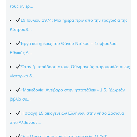
τους ανίερ...
19 Ιουλίου 1974: Μια ημέρα πριν από την τραγωδία της
Κύπρου&...
Έργα και ημέρες του Θάνου Ντόκου – Συμβούλου
Εθνικής Α...
Ὅταν ἡ παράδοση στούς Ὀθωμανούς παρουσιάζεται ὡς
«ἱστορικό δ...
«Μακεδονία. Αντίβαρο στην ηττοπάθεια» 1.5. [Δωρεάν
βιβλίο σε...
Η σφαγή 15 οικογενειών Ελλήνων στην νήσο Σάσωνα
από Αλβανούς...
Οι Έλληνες χασομεράνε στα καφενεία! (1793)