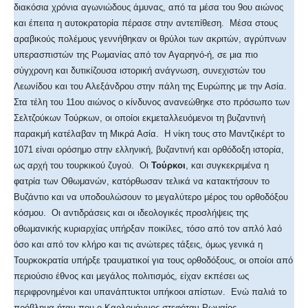
διακόσια χρόνια αγωνιώδους άμυνας, από τα μέσα του 9ου αιώνος
και έπειτα η αυτοκρατορία πέρασε στην αντεπίθεση. Μέσα στους
αραβικούς πολέμους γεννήθηκαν οι θρύλοι των ακριτών, αγρύπνων
υπερασπιστών της Ρωμανίας από τον Αγαρηνό-ή, σε μια πιο
σύγχρονη και δυτικίζουσα ιστορική ανάγνωση, συνεχιστών του
Λεωνίδου και του Αλεξάνδρου στην πάλη της Ευρώπης με την Ασία.
Στα τέλη του 11ου αιώνος ο κίνδυνος ανανεώθηκε στο πρόσωπο των
Σελτζούκων Τούρκων, οι οποίοι εκμεταλλευόμενοι τη βυζαντινή
παρακμή κατέλαβαν τη Μικρά Ασία. Η νίκη τους στο Μαντζικέρτ το
1071 είναι ορόσημο στην ελληνική, βυζαντινή και ορθόδοξη ιστορία,
ως αρχή του τουρκικού ζυγού. Οι
Τούρκοι
, και συγκεκριμένα η
φατρία των Οθωμανών, κατόρθωσαν τελικά να κατακτήσουν το
Βυζάντιο και να υποδουλώσουν το μεγαλύτερο μέρος του ορθοδόξου
κόσμου. Οι αντιδράσεις και οι ιδεολογικές προσλήψεις της
οθωμανικής κυριαρχίας υπήρξαν ποικίλες, τόσο από τον απλό λαό
όσο και από τον κλήρο και τις ανώτερες τάξεις, όμως γενικά η
Τουρκοκρατία υπήρξε τραυματικοί για τους ορθοδόξους, οι οποίοι από
περιούσιο έθνος και μεγάλος πολιτισμός, είχαν εκπέσει ως
περιφρονημένοι και υπανάπτυκτοι υπήκοοι απίστων. Ενώ παλιά το
πρόβλημα ήταν που ο Καρλομάγνος στεφόταν Ρωμαίος