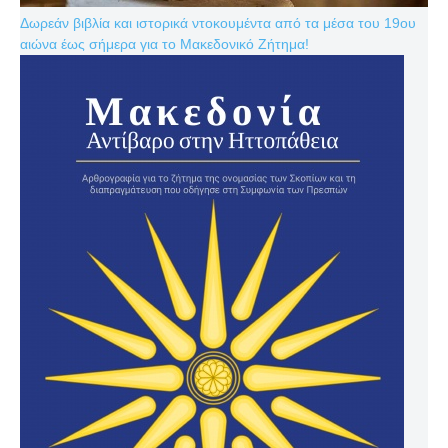
Δωρεάν βιβλία και ιστορικά ντοκουμέντα από τα μέσα του 19ου
αιώνα έως σήμερα για το Μακεδονικό Ζήτημα!