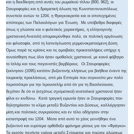
και η διεκδίκηση από αυτές του ρωμαϊκού τίτλου (800, 962), οι
Σταυροφορίες και η δραματική άλωση της Κωνσταντινουπόλεως
συνεπεία αυτών το 1204, η Φραγκοκρατία και οι αποτυχημένες
απόπειρες των Παλαιολόγων για Ένωση. Με υπόβαθρο διαφορές
όπως η γλώσσα και ο φυλετικός χαρακτήρας, η ελληνογενής
χριστιανική Ανατολή απομακρύνθηκε πολύ, σε πολιτική οργάνωση
και φιλοσοφία, από τη λατινόγλωσση γερμανοκρατούμενη Δύση.
Όμως παρά τις κρίσεις και τις αμοιβαίες προκαταλήψεις υπήρχε η
συναίσθηση πως όλοι ήσαν ομοθαλείς χριστιανοί, με κοινό φόβητρο
το Ισλάμ και τους παγανιστές βαρβάρους. Οι Σταυροφορίες
ξεκίνησαν (1095) κατόπιν βυζαντινής κλήσεως για βοήθεια έναντι της
τουρκικής προελάσεως, από μία Εσπερία που συγκινείτο μεν πολύ
περισσότερο για την Ιερουσαλήμ από ότι για τη Βασιλεύουσα,
δεχόταν δε ότι οι (εσχάτως σχισματικοί) ανατολικοί χριστιανοί ήταν
φίλοι εν κινδύνω. Κατά τραγική ειρωνία ήταν οι Σταυροφορίες που
δηλητηρίασαν το κλίμα μεταξύ Βυζαντίου και Δύσεως, καλλιέργησαν
μίση και πολιτικές συγκρούσεις και εν τέλει οδήγησαν στην
καταστροφή του 1204. Μέσα από αυτό το χάος γεννήθηκε ένα
βυζαντινό και ευρύτερα ορθόδοξο φρόνημα μίσους για τον «Φράγκο».
Τα εκατόν πενήντα χρόνια μεταξύ Σχίσματος και πρώτης αλώσεως