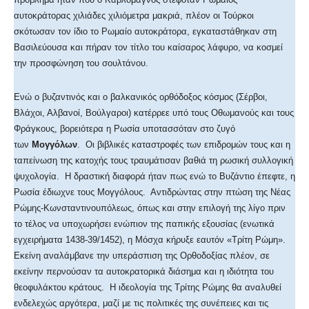
αυτοκράτορας χιλιάδες χιλιόμετρα μακριά, πλέον οι Τούρκοι
σκότωσαν τον ίδιο το Ρωμαίο αυτοκράτορα, εγκαταστάθηκαν στη
Βασιλεύουσα και πήραν τον τίτλο του καίσαρος λάφυρο, να κοσμεί
την προσφώνηση του σουλτάνου.
Ενώ ο βυζαντινός και ο βαλκανικός ορθόδοξος κόσμος (Σέρβοι,
Βλάχοι, Αλβανοί, Βούλγαροι) κατέρρεε υπό τους Οθωμανούς και τους
Φράγκους, βορειότερα η Ρωσία υποτασσόταν στο ζυγό
των
Μογγόλων
. Οι βιβλικές καταστροφές των επιδρομών τους και η
ταπείνωση της κατοχής τους τραυμάτισαν βαθιά τη ρωσική συλλογική
ψυχολογία. Η δραστική διαφορά ήταν πως ενώ το Βυζάντιο έπεφτε, η
Ρωσία έδιωχνε τους Μογγόλους. Αντιδρώντας στην πτώση της Νέας
Ρώμης-Κωνσταντινουπόλεως, όπως και στην επιλογή της λίγο πριν
το τέλος να υποχωρήσει ενώπιον της παπικής εξουσίας (ενωτικά
εγχειρήματα 1438-39/1452), η Μόσχα κήρυξε εαυτόν «Τρίτη Ρώμη».
Εκείνη αναλάμβανε την υπεράσπιση της Ορθοδοξίας πλέον, σε
εκείνην περνούσαν τα αυτοκρατορικά διάσημα και η ιδιότητα του
θεοφυλάκτου κράτους. Η ιδεολογία της Τρίτης Ρώμης θα αναλυθεί
ενδελεχώς αργότερα, μαζί με τις πολιτικές της συνέπειες και τις