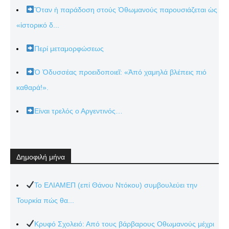
Ὅταν ἡ παράδοση στούς Ὀθωμανούς παρουσιάζεται ὡς
«ἱστορικό δ...
Περί μεταμορφώσεως
Ὁ Ὀδυσσέας προειδοποιεῖ: «Ἀπό χαμηλά βλέπεις πιό
καθαρά!».
Είναι τρελός ο Αργεντινός…
Δημοφιλή μήνα
Το ΕΛΙΑΜΕΠ (επί Θάνου Ντόκου) συμβουλεύει την
Τουρκία πώς θα...
Κρυφό Σχολειό: Από τους βάρβαρους Οθωμανούς μέχρι