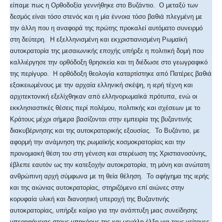
είπαμε πως η Ορθοδοξία γεννήθηκε στο Βυζάντιο. Ο μεταξύ των
δεσμός είναι τόσο στενός και η μία έννοια τόσο βαθιά πλεγμένη με
την άλλη που η αναφορά της πρώτης προκαλεί αυτόματο συνειρμό
στη δεύτερη. Η εξελληνισμένη και εκχριστιανισμένη Ρωμαϊκή
αυτοκρατορία της μεσαιωνικής εποχής υπήρξε η πολιτική δομή που
καλλιέργησε την ορθόδοξη θρησκεία και τη διέδωσε στο γεωγραφικό
της περίγυρο. Η ορθόδοξη θεολογία καταρτίστηκε από Πατέρες βαθιά
εξοικειωμένους με την αρχαία ελληνική σκέψη, η ιερή τέχνη και
αρχιτεκτονική εξελίχθηκαν από ελληνορωμαϊκά πρότυπα, ενώ οι
εκκλησιαστικές θέσεις περί πολέμου, πολιτικής και σχέσεων με το
Κράτους μέχρι σήμερα βασίζονται στην εμπειρία της βυζαντινής
διακυβέρνησης και της αυτοκρατορικής εξουσίας. Το Βυζάντιο, με
αφορμή την ανάμνηση της ρωμαϊκής κοσμοκρατορίας και την
προνομιακή θέση του στη γένεση και στερέωση της Χριστιανοσύνης,
έβλεπε εαυτόν ως την κατεξοχήν αυτοκρατορία, τη μόνη και ανώτατη
ανθρώπινη αρχή σύμφωνα με τη θεία θέληση. Το αφήγημα της ιερής
και της αιώνιας αυτοκρατορίας, στηριζόμενο επί αιώνες στην
κορυφαία υλική και διανοητική υπεροχή της Βυζαντινής
αυτοκρατορίας, υπήρξε καίριο για την ανάπτυξη μιας συνείδησης
υπερηφάνειας στους υπηκόους της και μεγάλη έλξη για τους γείτονες