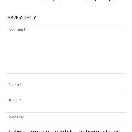
LEAVE A REPLY
Comment:
Na
Ema
Web
Save my name, email, and website in this browser for the next