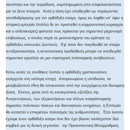
ταυτότητα και την παράδοση, συμπληρωμένη από επιφυλακτικότητα
για τα ξένα στοιχεία. Αυτή η τάση έχει υποδειχθεί ως παράγοντας
οπισθοδρόμησης για τον ορθόδοξο κόσμο, όμως αν ληφθεί υπ’ όψιν η
ιστορική εμπειρία (πολλώ δε αν προστεθεί η κομμουνιστική κυριαρχία
και ο εκδυτικισμός) φαίνεται πως πρόκειται για σημαντικό μηχανισμό
επιβιώσεως, ο οποίος παρά τα μειονεκτήματα του κράτησε τις
ορθόδοξες κοινωνίες ζωντανές. Εφ’ όσον δεν παγιδευθεί σε στείρα
αντιδραστικότητα, η αντιστασιακή προδιάθεση μπορεί να αποδειχθεί
σημαντικό εργαλείο σε μια στρατηγική πολιτισμικής αναβιώσεως.
Κάτω αυτές τις συνθήκες λοιπόν η ορθόδοξη χριστιανοσύνη
εισέρχεται στη νεότερη εποχή. Απομονωμένα ή υπόδουλα, τα
μεταβυζαντινά έθνη θα αποκοπούν από την ανερχόμενη και δυναμική
Δύση. Εκείνη, μέσα από τις καταιγιστικές εξελίξεις της
Αναγεννήσεως, των εξερευνήσεων και άλλων κοσμοϊστορικής
σημασίας πολιτικών τάσεων και διανοητικών κινημάτων, η Εσπερία
θα καταστεί ο επικρατών πολιτισμός της ανθρωπότητος. Έτσι λοιπόν
έχουμε έναν ορθόδοξο κόσμο που δεν έχει βιώσει τουλάχιστον δύο
κομβικά για τη δυτική γεγονότα: την Προτεσταντική Μεταρρύθμιση