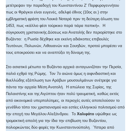
μετέτρεψαν την παραδοχή του Κωνσταντίνου Ζ’ Πορφυρογεννήτου
πως οι Φράγκοι είναι ευγενές, αδελφό έθνος (10ος αι.) στην
εμβληματική φράση του Λουκά Νοταρά πριν τη δεύτερη άλωση του
1453, πως «κάλλιο φέσι τούρκικο παρά τιάρα παπική». Η
σύγκρουση χριστιανικής Δύσεως και Ανατολής δεν περιορίστηκε στο
Βυζάντιο: η Ρωσία δέχθηκε και εκείνη αδιάκοπες επιβουλές
Τευτόνων, Πολωνών, Λιθουανών και Σουηδών, προτού μπορέσει να
τους αποκρούσει και να αναπτύξει τη δύναμη της.
Στο ασιατικό μέτωπο το Βυζάντιο αρχικά ανταγωνιζόταν την Περσία,
παλιό εχθρό της Ρώμης. Τον 7ο αιώνα όμως η αιφνιδιαστική και
θυελλώδης εξάπλωση των Αράβων μουσουλμάνων ανέτρεψε για
πάντα την αρχαία Μέση Ανατολή. Η απώλεια της Συρίας, της
Παλαιστίνης και της Αιγύπτου ήταν πολύ τραυματική, καθώς εκτός
από οικονομικά υπερπολύτιμες, οι περιοχές αυτές αποτελούσαν το
γενέθλιο τόπο του χριστιανισμού και εστίες ελληνικού πολιτισμού από
την εποχή του Μεγάλου Αλεξάνδρου. Το
Χαλιφάτο
υψώθηκε ως
τρομακτική απειλή για την ίδια την επιβίωση του Βυζαντίου,
πολιορκώντας δύο φορές την Κωνσταντινούπολη. Ύστερα από