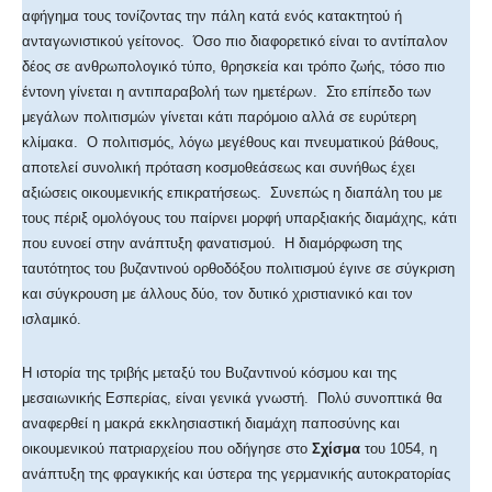
αφήγημα τους τονίζοντας την πάλη κατά ενός κατακτητού ή
ανταγωνιστικού γείτονος. Όσο πιο διαφορετικό είναι το αντίπαλον
δέος σε ανθρωπολογικό τύπο, θρησκεία και τρόπο ζωής, τόσο πιο
έντονη γίνεται η αντιπαραβολή των ημετέρων. Στο επίπεδο των
μεγάλων πολιτισμών γίνεται κάτι παρόμοιο αλλά σε ευρύτερη
κλίμακα. Ο πολιτισμός, λόγω μεγέθους και πνευματικού βάθους,
αποτελεί συνολική πρόταση κοσμοθεάσεως και συνήθως έχει
αξιώσεις οικουμενικής επικρατήσεως. Συνεπώς η διαπάλη του με
τους πέριξ ομολόγους του παίρνει μορφή υπαρξιακής διαμάχης, κάτι
που ευνοεί στην ανάπτυξη φανατισμού. Η διαμόρφωση της
ταυτότητος του βυζαντινού ορθοδόξου πολιτισμού έγινε σε σύγκριση
και σύγκρουση με άλλους δύο, τον δυτικό χριστιανικό και τον
ισλαμικό.
Η ιστορία της τριβής μεταξύ του Βυζαντινού κόσμου και της
μεσαιωνικής Εσπερίας, είναι γενικά γνωστή. Πολύ συνοπτικά θα
αναφερθεί η μακρά εκκλησιαστική διαμάχη παποσύνης και
οικουμενικού πατριαρχείου που οδήγησε στο
Σχίσμα
του 1054, η
ανάπτυξη της φραγκικής και ύστερα της γερμανικής αυτοκρατορίας