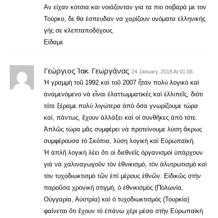
Αν είχαν κότσια και νοιάζονταν για τα πιο σοβαρά με τον
Τούρκο, δε θα έσπευδαν να χαρίζουν ονόματα ελληνικής
γής σε κλεπταποδόχους.
Είδαμε
Γεώργιος Ἰακ. Γεωργάνας
24 January, 2018 At 01:06
Ἠ γραμμὴ τοῦ 1992 καὶ τοῦ 2007 ἦταν πολύ λογικὸ καὶ
ἀναμενόμενο νὰ εἶναι ἐλαττωμματικές καὶ ἐλλιπεῖς, διότι
τότε ξέραμε πολύ λιγώτερα ἀπὸ ὅσα γνωρίζουμε τώρα
καί, πάντως, ἔχουν ἀλλάξει καὶ οἱ συνθῆκες ἀπὸ τότε.
Ἁπλῶς τώρα μᾶς συμφέρει νὰ προτείνουμε λύση ἄκρως
συμφέρουσα τὸ Σκόπια, λύση λογικὴ καὶ Εὐρωπαϊκή.
Ἡ ἁπλῆ λογικὴ λέει ὅτι οἱ διεθνεῖς ὀργανισμοὶ ὑπάρχουν
γιὰ νὰ χαλιναγωγοῦν τὸν ἐθνικισμό, τὸν ἀλυτρωτισμὸ καὶ
τὸν τυχοδιωκτισμὸ τῶν ἐπὶ μέρους ἐθνῶν. Εἰδικῶς στὴν
παροῦσα χρονικὴ στιγμή, ὁ ἐθνικισμὸς (Πολωνία,
Οὐγγαρία, Αὐστρία) καὶ ὁ τυχοδιωκτισμός (Τουρκία)
φαίνεται ὅτι ἔχουν τὸ ἐπάνω χέρι μέσα στὴν Εὐρωπαϊκὴ