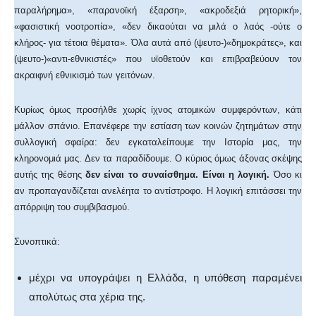
παραλήρημα», «παρανοϊκή έξαρση», «ακροδεξιά ρητορική»,
«φασιστική νοοτροπία», «δεν δικαούται να μιλά ο λαός -ούτε ο
κλήρος- για τέτοια θέματα». Όλα αυτά από (ψευτο-)«δημοκράτες», και
(ψευτο-)«αντι-εθνικιστές» που υϊοθετούν και επιβραβεύουν τον
ακραιφνή εθνικισμό των γειτόνων.
Κυρίως όμως προσήλθε χωρίς ίχνος ατομικών συμφερόντων, κάτι
μάλλον σπάνιο. Επανέφερε την εστίαση των κοινών ζητημάτων στην
συλλογική σφαίρα: δεν εγκαταλείπουμε την Ιστορία μας, την
κληρονομιά μας. Δεν τα παραδίδουμε. Ο κύριος όμως άξονας σκέψης
αυτής της θέσης
δεν είναι το συναίσθημα. Είναι η λογική.
Όσο κι
αν προπαγανδίζεται ανελέητα το αντίστροφο. Η λογική επιτάσσει την
απόρριψη του συμβιβασμού.
Συνοπτικά:
μέχρι να υπογράψει η Ελλάδα, η υπόθεση παραμένει
απολύτως στα χέρια της.