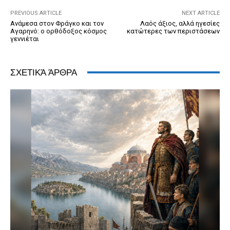
k
y
PREVIOUS ARTICLE
NEXT ARTICLE
Ανάμεσα στον Φράγκο και τον
Λαός άξιος, αλλά ηγεσίες
Αγαρηνό: ο ορθόδοξος κόσμος
κατώτερες των περιστάσεων
γεννιέται
ΣΧΕΤΙΚΆ ΆΡΘΡΑ