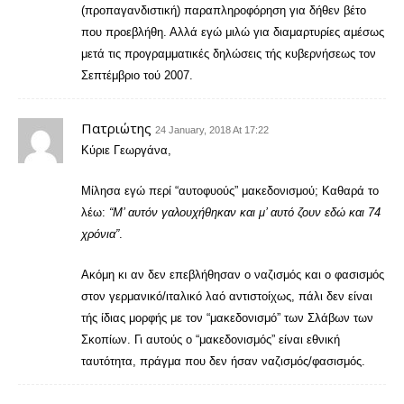
(προπαγανδιστική) παραπληροφόρηση για δήθεν βέτο
που προεβλήθη. Αλλά εγώ μιλώ για διαμαρτυρίες αμέσως
μετά τις προγραμματικές δηλώσεις τής κυβερνήσεως τον
Σεπτέμβριο τού 2007.
Πατριώτης
24 January, 2018 At 17:22
Κύριε Γεωργάνα,
Μίλησα εγώ περί “αυτοφυούς” μακεδονισμού; Καθαρά το
λέω:
“Μ’ αυτόν γαλουχήθηκαν και μ’ αυτό ζουν εδώ και 74
χρόνια”
.
Ακόμη κι αν δεν επεβλήθησαν ο ναζισμός και ο φασισμός
στον γερμανικό/ιταλικό λαό αντιστοίχως, πάλι δεν είναι
τής ίδιας μορφής με τον “μακεδονισμό” των Σλάβων των
Σκοπίων. Γι αυτούς ο “μακεδονισμός” είναι εθνική
ταυτότητα, πράγμα που δεν ήσαν ναζισμός/φασισμός.