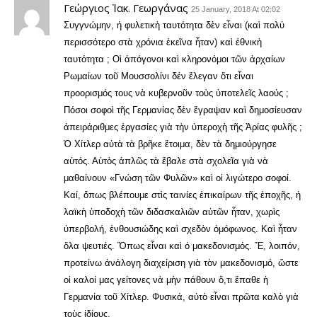
Γεώργιος Ἰακ. Γεωργάνας
25 January, 2018 At 02:02
Συγγνώμην, ἡ φυλετικὴ ταυτότητα δὲν εἶναι (καὶ πολύ
περισσότερο στὰ χρόνια ἐκεῖνα ἦταν) καὶ ἐθνικὴ
ταυτότητα ; Οὶ ἀπόγονοι καὶ κληρονόμοι τῶν ἀρχαίων
Ρωμαίων τοῦ Μουσσολίνι δέν ἔλεγαν ὅτι εἶναι
προορισμός τους νὰ κυβερνοῦν τοὺς ὑποτελεῖς λαούς ;
Πόσοι σοφοὶ τῆς Γερμανίας δὲν ἔγραψαν καὶ δημοσίευσαν
ἀπειράριθμες ἐργασίες γιὰ τὴν ὑπεροχὴ τῆς Ἀρίας φυλῆς ;
Ὁ Χίτλερ αὐτὰ τὰ βρῆκε ἕτοιμα, δὲν τὰ δημιούργησε
αὐτός. Αὐτὸς ἁπλῶς τὰ ἔβαλε στὰ σχολεῖα γιὰ νὰ
μαθαίνουν «Γνώση τῶν Φυλῶν» καὶ οἱ λιγώτερο σοφοί.
Καί, ὅπως βλέπουμε στὶς ταινίες ἐπικαίρων τῆς ἐποχῆς, ἡ
λαϊκὴ ὑποδοχὴ τῶν διδασκαλιῶν αὐτῶν ἦταν, χωρὶς
ὑπερβολή, ἐνθουσιώδης καὶ σχεδὸν ὁμόφωνος. Καὶ ἦταν
ὅλα ψευτιές. Ὅπως εἶναι καὶ ὁ μακεδονισμός. Ἔ, λοιπόν,
προτείνω ἀνάλογη διαχείριση γιὰ τὸν μακεδονισμό, ὥστε
οἱ καλοί μας γείτονες νὰ μὴν πάθουν ὅ,τι ἔπαθε ἡ
Γερμανία τοῦ Χίτλερ. Φυσικά, αὐτὸ εἶναι πρῶτα καλὸ γιὰ
τοὺς ἰδίους.