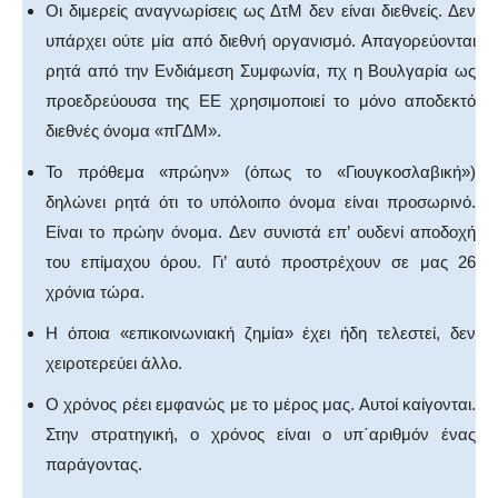
Οι διμερείς αναγνωρίσεις ως ΔτΜ δεν είναι διεθνείς. Δεν
υπάρχει ούτε μία από διεθνή οργανισμό. Απαγορεύονται
ρητά από την Ενδιάμεση Συμφωνία, πχ η Βουλγαρία ως
προεδρεύουσα της ΕΕ χρησιμοποιεί το μόνο αποδεκτό
διεθνές όνομα «πΓΔΜ».
Το πρόθεμα «πρώην» (όπως το «Γιουγκοσλαβική»)
δηλώνει ρητά ότι το υπόλοιπο όνομα είναι προσωρινό.
Είναι το πρώην όνομα. Δεν συνιστά επ’ ουδενί αποδοχή
του επίμαχου όρου. Γι’ αυτό προστρέχουν σε μας 26
χρόνια τώρα.
Η όποια «επικοινωνιακή ζημία» έχει ήδη τελεστεί, δεν
χειροτερεύει άλλο.
Ο χρόνος ρέει εμφανώς με το μέρος μας. Αυτοί καίγονται.
Στην στρατηγική, ο χρόνος είναι ο υπ΄αριθμόν ένας
παράγοντας.