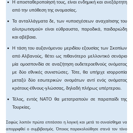
Η αποσταθεροποίησή τους, είναι ενδημική και ανεξάρτητη
από την υπόθεση της ονομασίας.
Τα ανταλλάγματα δε, των «υποσχέσεων αναχαίτισης του
αλυτρωτισμού» είναι εύθραυστα, παροδικά, παιδαριώδη
και αβέβαια.
Η τάση του αυξανόμενου μεριδίου εξουσίας των Σκοπίων
από Αλβανούς, θέτει ως πιθανότερο μελλοντικό σενάριο
μία ομοσπονδία σε αναζήτηση ουδετεροεθνούς ονόματος
με δύο εθνικές συνιστώσες. Τότε, θα υπήρχε ισορροπία
μεταξύ δύο εσωτερικών ονομάτων αντί ενός ονόματος
κράτους-έθνους-γλώσσας, δηλαδή πλήρως υπέρτερου.
Τέλος, εντός ΝΑΤΟ θα μετατραπούν σε παραπαίδι της
Τουρκίας.
Σαφώς λοιπόν πρώτα επιτάσσει η λογική και μετά το συναίσθημα να
απορριφθεί ο συμβιβασμός. Όποιος παρακολούθησε στενά τον τόνο