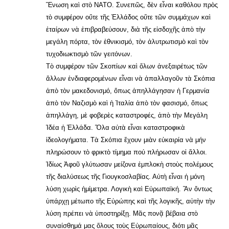
Ἕνωση καὶ στὸ ΝΑΤΟ. Συνεπῶς, δὲν εἶναι καθόλου πρὸς
τὸ συμφέρον οὔτε τῆς Ἐλλάδος οὔτε τῶν συμμάχων καὶ
ἑταίρων νὰ ἐπιβραβεύσουν, διὰ τῆς εἰσδοχῆς ἀπὸ τὴν
μεγάλη πόρτα, τὸν ἐθνικισμό, τὸν ἀλυτρωτισμὸ καὶ τὸν
τυχοδιωκτισμὸ τῶν γειτόνων.
Τὸ συμφέρον τῶν Σκοπίων καὶ ὅλων ἀνεξαιρέτως τῶν
ἄλλων ἐνδιαφερομένων εἶναι νὰ ἀπαλλαγοῦν τὰ Σκόπια
ἀπὸ τὸν μακεδονισμό, ὅπως ἀπηλλάγησαν ἡ Γερμανία
ἀπὸ τὸν Ναζισμὸ καὶ ἡ Ἰταλία ἀπὸ τὸν φασισμό, ὅπως
ἀπηλλάγη, μὲ φοβερὲς καταστροφές, ἀπὸ τὴν Μεγάλη
Ἰδέα ἡ Ἑλλάδα. Ὅλα αὐτὰ εἶναι καταστροφικὰ
ἰδεολογήματα. Τὰ Σκόπια ἔχουν μιὰν εὐκαιρία νὰ μήν
πληρώσουν τὸ φρικτὸ τίμημα πού πλήρωσαν οἱ ἄλλοι.
Ἰδίως Ἀφοῦ γλύτωσαν μείζονα ἐμπλοκὴ στοὺς πολέμους
τῆς διαλύσεως τῆς Γιουγκοσλαβίας. Αὐτὴ εἶναι ἡ μόνη
λύση χωρὶς ἠμίμετρα. Λογικὴ καὶ Εὐρωπαϊκή. Ἂν ὄντως
ὑπάρχῃ μέτωπο τῆς Εὐρώπης καὶ τῆς λογικῆς, αὐτὴν τὴν
λύση πρέπει νὰ ὑποστηρίξῃ. Μᾶς πονᾷ βέβαια στὸ
συναίσθημά μας ὅλους τοὺς Εὐρωπαίους, διότι μᾶς