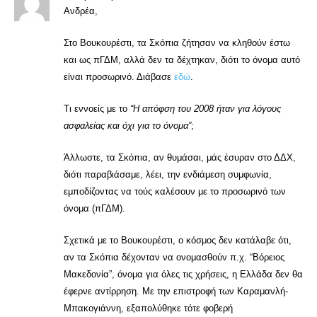
Ανδρέα,
Στο Βουκουρέστι, τα Σκόπια ζήτησαν να κληθούν έστω
και ως πΓΔΜ, αλλά δεν τα δέχτηκαν, διότι το όνομα αυτό
είναι προσωρινό. Διάβασε
εδώ
.
Τι εννοείς με το
“Η απόφση του 2008 ήταν για λόγους
ασφαλείας και όχι για το όνομα”
;
Άλλωστε, τα Σκόπια, αν θυμάσαι, μάς έσυραν στο ΔΔΧ,
διότι παραβιάσαμε, λέει, την ενδιάμεση συμφωνία,
εμποδίζοντας να τούς καλέσουν με το προσωρινό των
όνομα (πΓΔΜ).
Σχετικά με το Βουκουρέστι, ο κόσμος δεν κατάλαβε ότι,
αν τα Σκόπια δέχονταν να ονομασθούν π.χ. “Βόρειος
Μακεδονία”, όνομα για όλες τις χρήσεις, η Ελλάδα δεν θα
έφερνε αντίρρηση. Με την επιστροφή των Καραμανλή-
Μπακογιάννη, εξαπολύθηκε τότε φοβερή