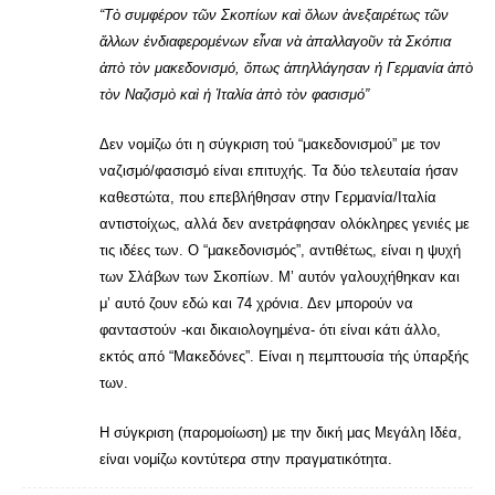
“Τὸ συμφέρον τῶν Σκοπίων καὶ ὅλων ἀνεξαιρέτως τῶν
ἄλλων ἐνδιαφερομένων εἶναι νὰ ἀπαλλαγοῦν τὰ Σκόπια
ἀπὸ τὸν μακεδονισμό, ὅπως ἀπηλλάγησαν ἡ Γερμανία ἀπὸ
τὸν Ναζισμὸ καὶ ἡ Ἰταλία ἀπὸ τὸν φασισμό”
Δεν νομίζω ότι η σύγκριση τού “μακεδονισμού” με τον
ναζισμό/φασισμό είναι επιτυχής. Τα δύο τελευταία ήσαν
καθεστώτα, που επεβλήθησαν στην Γερμανία/Ιταλία
αντιστοίχως, αλλά δεν ανετράφησαν ολόκληρες γενιές με
τις ιδέες των. Ο “μακεδονισμός”, αντιθέτως, είναι η ψυχή
των Σλάβων των Σκοπίων. Μ’ αυτόν γαλουχήθηκαν και
μ’ αυτό ζουν εδώ και 74 χρόνια. Δεν μπορούν να
φανταστούν -και δικαιολογημένα- ότι είναι κάτι άλλο,
εκτός από “Μακεδόνες”. Είναι η πεμπτουσία τής ύπαρξής
των.
Η σύγκριση (παρομοίωση) με την δική μας Μεγάλη Ιδέα,
είναι νομίζω κοντύτερα στην πραγματικότητα.