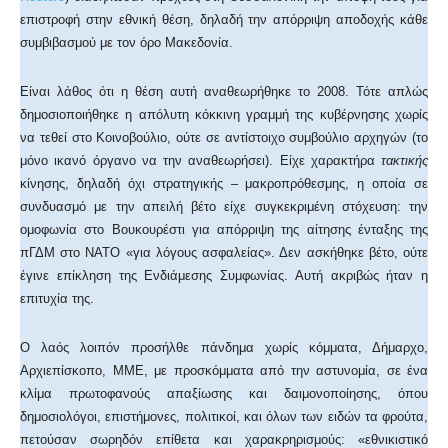
επιστροφή στην εθνική θέση, δηλαδή την απόρριψη αποδοχής κάθε
συμβιβασμού με τον όρο Μακεδονία.
Είναι λάθος ότι η θέση αυτή αναθεωρήθηκε το 2008. Τότε απλώς
δημοσιοποιήθηκε η απόλυτη κόκκινη γραμμή της κυβέρνησης χωρίς
να τεθεί στο Κοινοβούλιο, ούτε σε αντίστοιχο συμβούλιο αρχηγών (το
μόνο ικανό όργανο να την αναθεωρήσει). Είχε χαρακτήρα
τακτικής
κίνησης, δηλαδή όχι στρατηγικής – μακροπρόθεσμης, η οποία σε
συνδυασμό με την απειλή βέτο είχε συγκεκριμένη στόχευση: την
ομοφωνία στο Βουκουρέστι για απόρριψη της αίτησης ένταξης της
πΓΔΜ στο ΝΑΤΟ «για λόγους ασφαλείας». Δεν ασκήθηκε βέτο, ούτε
έγινε επίκληση της Ενδιάμεσης Συμφωνίας. Αυτή ακριβώς ήταν η
επιτυχία της.
Ο λαός λοιπόν προσήλθε πάνδημα χωρίς κόμματα, Δήμαρχο,
Αρχιεπίσκοπο, ΜΜΕ, με προσκόμματα από την αστυνομία, σε ένα
κλίμα πρωτοφανούς απαξίωσης και δαιμονοποίησης, όπου
δημοσιολόγοι, επιστήμονες, πολιτικοί, και όλων των ειδών τα φρούτα,
πετούσαν σωρηδόν επίθετα και χαρακρηρισμούς: «εθνικιστικό