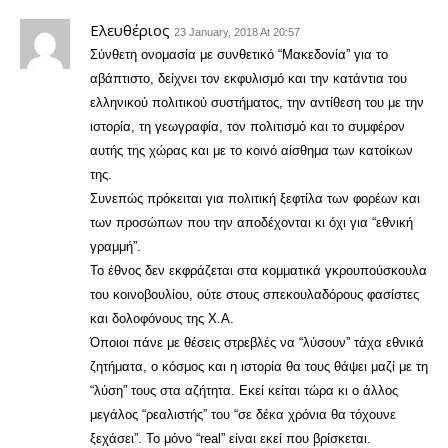
Ελευθέριος
23 January, 2018 At 20:57
Σύνθετη ονομασία με συνθετικό “Μακεδονία” για το
αβάπτιστο, δείχνει τον εκφυλισμό και την κατάντια του
ελληνικού πολιτικού συστήματος, την αντίθεση του με την
ιστορία, τη γεωγραφία, τον πολιτισμό και το συμφέρον
αυτής της χώρας και με το κοινό αίσθημα των κατοίκων
της.
Συνεπώς πρόκειται για πολιτική ξεφτίλα των φορέων και
των προσώπων που την αποδέχονται κι όχι για “εθνική
γραμμή”.
Το έθνος δεν εκφράζεται στα κομματικά γκρουπούσκουλα
του κοινοβουλίου, ούτε στους σπεκουλαδόρους φασίστες
και δολοφόνους της Χ.Α.
Όποιοι πάνε με θέσεις στρεβλές να “λύσουν” τάχα εθνικά
ζητήματα, ο κόσμος και η ιστορία θα τους θάψει μαζί με τη
“λύση” τους στα αζήτητα. Εκεί κείται τώρα κι ο άλλος
μεγάλος “ρεαλιστής” του “σε δέκα χρόνια θα τόχουνε
ξεχάσει”. Το μόνο “real” είναι εκεί που βρίσκεται.