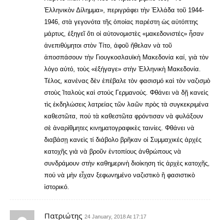
Ἑλληνικὸν Δίλημμα», περιγράφει τὴν Ἑλλάδα τοῦ 1944-
1946, στὰ γεγονότα τῆς ὁποίας παρέστη ὡς αὐτόπτης
μάρτυς, ἐξηγεῖ ὅτι οἱ αὐτονομιστὲς «μακεδονιστές» ἦσαν
ἀνεπιθύμητοι στὸν Τίτο, ἀφοῦ ἤθελαν νὰ τοῦ
ἀποσπάσουν τὴν Γιουγκοσλαυϊκὴ Μακεδονία καί, γιὰ τὸν
λόγο αὐτό, τοὺς «ἐξήγαγε» στὴν Ἐλληνικὴ Μακεδονία.
Τέλος, κανένας δὲν ἐπέβαλε τὸν φασισμό καὶ τὸν ναζισμὸ
στοὺς Ἰταλοὺς καὶ στούς Γερμανούς. Φθάνει νὰ δῇ κανεὶς
τὶς ἐκδηλώσεις λατρείας τῶν λαῶν πρὸς τὰ συγκεκριμένα
καθεστῶτα, πού τὰ καθεστῶτα φρόντισαν νὰ φυλάξουν
σὲ ἀναρίθμητες κινηματογραφικὲς ταινίες. Φθάνει νὰ
διαβάσῃ κανεὶς τί διάβολο βρῆκαν οἱ Συμμαχικές ἀρχές
κατοχῆς γιὰ νὰ βροῦν ἑντοπίους ἀνθρώπους νὰ
συνδράμουν στὴν καθημερινὴ διοίκηση τὶς ἀρχὲς κατοχῆς,
πού νὰ μὴν εἶχαν ξεφωνημένο ναζιστικὸ ἢ φασιστικὸ
ἱστορικό.
Πατριώτης
24 January, 2018 At 17:17