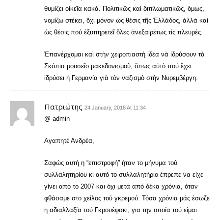
θυμίζει οἰκεῖα κακά. Πολιτικῶς καὶ διπλωματικῶς, ὅμως,
νομίζω στέκει, ὄχι μόνον ὡς θέσις τῆς Ἑλλάδος, ἀλλὰ καὶ
ὡς θέσις πού ἐξυπηρετεῖ ὅλες ἀνεξαιρέτως τὶς πλευρές.
Ἐπανέρχομαι καὶ στὴν χειροπιαστὴ ἰδέα νὰ ἰδρύσουν τὰ
Σκόπια μουσεῖο μακεδονισμοῦ, ὅπως αὐτὸ πού ἔχει
ἱδρύσει ἡ Γερμανία γιὰ τὸν ναζισμὸ στὴν Νυρεμβέργη.
Πατριώτης
24 January, 2018 At 11:34
@ admin
Αγαπητέ Ανδρέα,
Σαφώς αυτή η “επιστροφή” ήταν το μήνυμα τού
συλλαλητηρίου κι αυτό το συλλαλητήριο έπρεπε να είχε
γίνει από το 2007 και όχι μετά από δέκα χρόνια, όταν
φθάσαμε στο χείλος τού γκρεμού. Τόσα χρόνια μάς έσωζε
η αδιαλλαξία τού Γκρουέφσκι, για την οποία τού είμαι