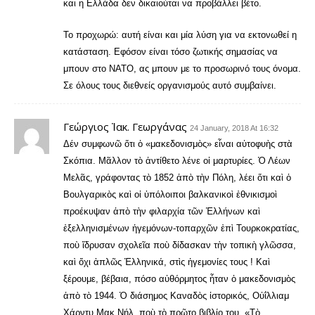
και η Ελλάδα δεν δικαιούται να προβάλλει βέτο.
Το προχωρώ: αυτή είναι και μία λύση για να εκτονωθεί η
κατάσταση. Εφόσον είναι τόσο ζωτικής σημασίας να
μπουν στο ΝΑΤΟ, ας μπουν με το προσωρινό τους όνομα.
Σε όλους τους διεθνείς οργανισμούς αυτό συμβαίνει.
Γεώργιος Ἰακ. Γεωργάνας
24 January, 2018 At 16:32
Δέν συμφωνῶ ὅτι ὁ «μακεδονισμὸς» εἶναι αὐτοφυὴς στὰ
Σκόπια. Μᾶλλον τὸ ἀντίθετο λένε οἱ μαρτυρίες. Ὁ Λέων
Μελᾶς, γράφοντας τὸ 1852 ἀπὸ τὴν Πόλη, λέει ὅτι καὶ ὁ
Βουλγαρικὸς καὶ οἱ ὑπόλοιποι βαλκανικοὶ ἐθνικισμοὶ
προέκυψαν ἀπὸ τὴν φιλαρχία τῶν Ἑλλήνων καὶ
ἐξελληνισμένων ἡγεμόνων-τοπαρχῶν ἐπὶ Τουρκοκρατίας,
ποὺ ἵδρυσαν σχολεῖα ποὺ δίδασκαν τὴν τοπικὴ γλῶσσα,
καὶ ὄχι ἁπλῶς Ἑλληνικά, στὶς ἠγεμονίες τους ! Καὶ
ξέρουμε, βέβαια, πόσο αὐθόρμητος ἦταν ὁ μακεδονισμὸς
ἀπὸ τὸ 1944. Ὁ διάσημος Καναδὸς ἰστορικός, Οὐΐλλιαμ
Χάρντυ Μακ Νήλ, ποὺ τὸ πρῶτο βιβλίο του, «Τὸ