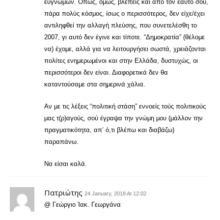
ευγνώμων. Όπως, όμως, βλέπεις και από τον εαυτό σου,
πάρα πολύς κόσμος, ίσως ο περισσότερος, δεν είχε/έχει
αντιληφθεί την αλλαγή πλεύσης, που συνετελέσθη το
2007, γι αυτό δεν έγινε και τίποτε. “Δημοκρατία” (θέλομε
να) έχομε, αλλά για να λειτουργήσει σωστά, χρειάζονται
πολίτες ενημερωμένοι και στην Ελλάδα, δυστυχώς, οι
περισσότεροι δεν είναι. Διαφορετικά δεν θα
καταντούσαμε στα σημερινά χάλια.
Αν με τις λέξεις “πολιτική στάση” εννοείς τούς πολιτικούς
μας τ(ρ)αγούς, σού έγραψα την γνώμη μου (μάλλον την
πραγματικότητα, απ’ ό,τι βλέπω και διαβάζω)
παραπάνω.
Να είσαι καλά.
Πατριώτης
24 January, 2018 At 12:02
@ Γεώργιο Ἰακ. Γεωργάνα