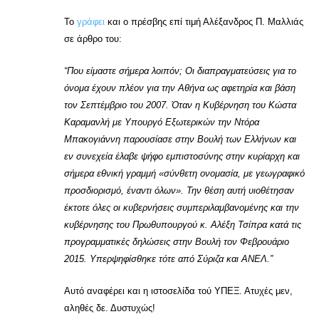
Το
γράφει
και ο πρέσβης επί τιμή Αλέξανδρος Π. Μαλλιάς
σε άρθρο του:
“Που είμαστε σήμερα λοιπόν; Οι διαπραγματεύσεις για το
όνομα έχουν πλέον για την Αθήνα ως αφετηρία και βάση
τον Σεπτέμβριο του 2007. Όταν η Κυβέρνηση του Κώστα
Καραμανλή με Υπουργό Εξωτερικών την Ντόρα
Μπακογιάννη παρουσίασε στην Βουλή των Ελλήνων και
εν συνεχεία έλαβε ψήφο εμπιστοσύνης στην κυρίαρχη και
σήμερα εθνική γραμμή «σύνθετη ονομασία, με γεωγραφικό
προσδιορισμό, έναντι όλων». Την θέση αυτή υιοθέτησαν
έκτοτε όλες οι κυβερνήσεις συμπεριλαμβανομένης και την
κυβέρνησης του Πρωθυπουργού κ. Αλέξη Τσίπρα κατά τις
προγραμματικές δηλώσεις στην Βουλή τον Φεβρουάριο
2015. Υπερψηφίσθηκε τότε από Σύριζα και ΑΝΕΛ.”
Αυτό αναφέρει και η ιστοσελίδα τού ΥΠΕΞ. Ατυχές μεν,
αληθές δε. Δυστυχώς!