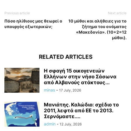
Previous article
Next article
Πόσο ηλίθιους μας θεωρεί ο
10 μύθοι και αλήθειες για το
υπουργός εξωτερικών;
ζήτημα του ονόματος
«Μακεδονία». (10+2=12
μύθοι).
RELATED ARTICLES
Η σφαγή 15 οικογενειών
Ελλήνων στην νήσο Σάσωνα
από Αλβανούς ατάκτους...
minas
-
17 July, 2026
Μανιάτης. Καλώδιο: σχέδιο το
2011, λεφτά από ΕΕ το 2013.
Σερνόμαστε....
admin
-
12 July, 2026