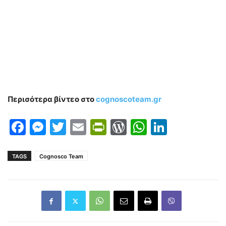
Περισότερα βίντεο στο
cognoscoteam.gr
Facebook
Messenger
Twitter
Email
PrintFriendly
WordPress
WhatsAp
LinkedI
TAGS
Cognosco Team