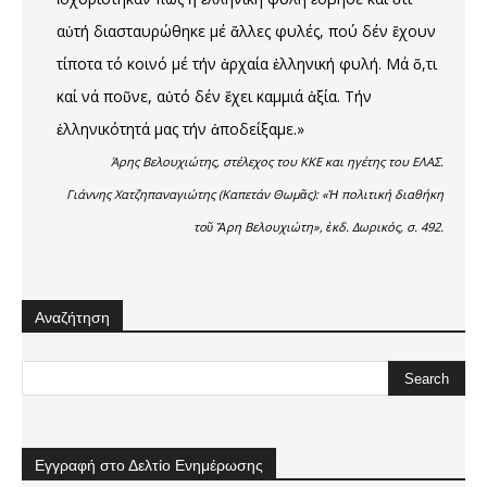
αὐτή διασταυρώθηκε μέ ἄλλες φυλές, πού δέν ἔχουν
τίποτα τό κοινό μέ τήν ἀρχαία ἑλληνική φυλή. Μά ὅ,τι
καί νά ποῦνε, αὐτό δέν ἔχει καμμιά ἀξία. Τήν
ἑλληνικότητά μας τήν ἀποδείξαμε.»
Άρης Βελουχιώτης, στέλεχος του ΚΚΕ και ηγέτης του ΕΛΑΣ.
Γιάννης Χατζηπαναγιώτης (Καπετάν Θωμᾶς): «Ἡ πολιτική διαθήκη
τοῦ Ἄρη Βελουχιώτη», ἐκδ. Δωρικός, σ. 492.
Αναζήτηση
Εγγραφή στο Δελτίο Ενημέρωσης