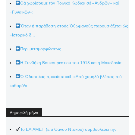
Θά χωρίσουμε τόν Ποινικό Κώδικα σέ «Ἀνδρῶν» καί
«Γυναικῶν»;
Ὅταν ἡ παράδοση στούς Ὀθωμανούς παρουσιάζεται ὡς
«ἱστορικό δ...
Περί μεταμορφώσεως
Η Συνθήκη Βουκουρεστίου του 1913 και η Μακεδονία.
Ὁ Ὀδυσσέας προειδοποιεῖ: «Ἀπό χαμηλά βλέπεις πιό
καθαρά!».
Δημοφιλή μήνα
Το ΕΛΙΑΜΕΠ (επί Θάνου Ντόκου) συμβουλεύει την