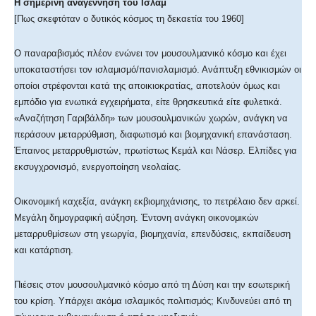
Η σημερινή αναγέννηση του Ισλάμ
[Πως σκεφτόταν ο δυτικός κόσμος τη δεκαετία του 1960]
Ο παναραβισμός πλέον ενώνει τον μουσουλμανικό κόσμο και έχει
υποκαταστήσει τον ισλαμισμό/πανισλαμισμό. Ανάπτυξη εθνικισμών οι
οποίοι στρέφονται κατά της αποικιοκρατίας, αποτελούν όμως και
εμπόδιο για ενωτικά εγχειρήματα, είτε θρησκευτικά είτε φυλετικά.
«Αναζήτηση Γαριβάλδη» των μουσουλμανικών χωρών, ανάγκη να
περάσουν μεταρρύθμιση, διαφωτισμό και βιομηχανική επανάσταση.
Έπαινος μεταρρυθμιστών, πρωτίστως Κεμάλ και Νάσερ. Ελπίδες για
εκσυγχρονισμό, ενεργοποίηση νεολαίας.
Οικονομική καχεξία, ανάγκη εκβιομηχάνισης, το πετρέλαιο δεν αρκεί.
Μεγάλη δημογραφική αύξηση. Έντονη ανάγκη οικονομικών
μεταρρυθμίσεων στη γεωργία, βιομηχανία, επενδύσεις, εκπαίδευση
και κατάρτιση.
Πιέσεις στον μουσουλμανικό κόσμο από τη Δύση και την εσωτερική
του κρίση. Υπάρχει ακόμα ισλαμικός πολιτισμός; Κινδυνεύει από τη