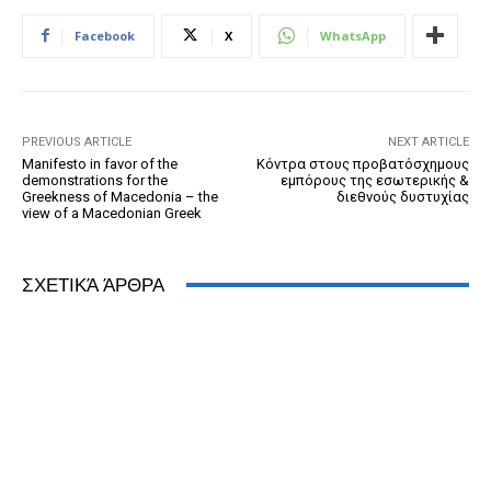
b
n
e
e
A
dI
Facebook
X
WhatsApp
o
g
n
ss
p
n
o
er
dl
p
k
y
PREVIOUS ARTICLE
NEXT ARTICLE
Manifesto in favor of the
Κόντρα στους προβατόσχημους
demonstrations for the
εμπόρους της εσωτερικής &
Greekness of Macedonia – the
διεθνούς δυστυχίας
view of a Macedonian Greek
ΣΧΕΤΙΚΆ ΆΡΘΡΑ