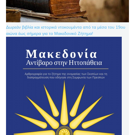
Δωρεάν βιβλία και ιστορικά ντοκουμέντα από τα μέσα του 19ου
αιώνα έως σήμερα για το Μακεδονικό Ζήτημα!