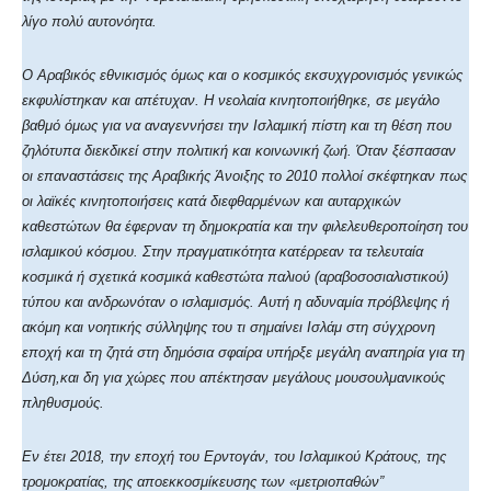
λίγο πολύ αυτονόητα.
Ο Αραβικός εθνικισμός όμως και ο κοσμικός εκσυχγρονισμός γενικώς
εκφυλίστηκαν και απέτυχαν. Η νεολαία κινητοποιήθηκε, σε μεγάλο
βαθμό όμως για να αναγεννήσει την Ισλαμική πίστη και τη θέση που
ζηλότυπα διεκδικεί στην πολιτική και κοινωνική ζωή. Όταν ξέσπασαν
οι επαναστάσεις της Αραβικής Άνοιξης το 2010 πολλοί σκέφτηκαν πως
οι λαϊκές κινητοποιήσεις κατά διεφθαρμένων και αυταρχικών
καθεστώτων θα έφερναν τη δημοκρατία και την φιλελευθεροποίηση του
ισλαμικού κόσμου. Στην πραγματικότητα κατέρρεαν τα τελευταία
κοσμικά ή σχετικά κοσμικά καθεστώτα παλιού (αραβοσοσιαλιστικού)
τύπου και ανδρωνόταν ο ισλαμισμός. Αυτή η αδυναμία πρόβλεψης ή
ακόμη και νοητικής σύλληψης του τι σημαίνει Ισλάμ στη σύγχρονη
εποχή και τη ζητά στη δημόσια σφαίρα υπήρξε μεγάλη αναπηρία για τη
Δύση,και δη για χώρες που απέκτησαν μεγάλους μουσουλμανικούς
πληθυσμούς.
Εν έτει 2018, την εποχή του Ερντογάν, του Ισλαμικού Κράτους, της
τρομοκρατίας, της αποεκκοσμίκευσης των «μετριοπαθών”