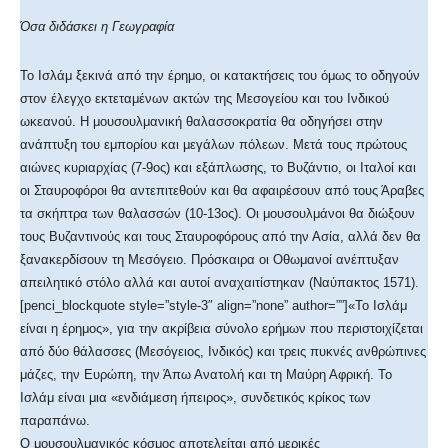
Όσα διδάσκει η Γεωγραφία
Το Ισλάμ ξεκινά από την έρημο, οι κατακτήσεις του όμως το οδηγούν
στον έλεγχο εκτεταμένων ακτών της Μεσογείου και του Ινδικού
ωκεανού. Η μουσουλμανική θαλασσοκρατία θα οδηγήσει στην
ανάπτυξη του εμπορίου και μεγάλων πόλεων. Μετά τους πρώτους
αιώνες κυριαρχίας (7-9ος) και εξάπλωσης, το Βυζάντιο, οι Ιταλοί και
οι Σταυροφόροι θα αντεπιτεθούν και θα αφαιρέσουν από τους Άραβες
τα σκήπτρα των θαλασσών (10-13ος). Οι μουσουλμάνοι θα διώξουν
τους Βυζαντινούς και τους Σταυροφόρους από την Ασία, αλλά δεν θα
ξανακερδίσουν τη Μεσόγειο. Πρόσκαιρα οι Οθωμανοί ανέπτυξαν
απειλητικό στόλο αλλά και αυτοί αναχαιτίστηκαν (Ναύπακτος 1571).
[penci_blockquote style=”style-3″ align=”none” author=””]«Το Ισλάμ
είναι η έρημος», για την ακρίβεια σύνολο ερήμων που περιστοιχίζεται
από δύο θάλασσες (Μεσόγειος, Ινδικός) και τρεις πυκνές ανθρώπινες
μάζες, την Ευρώπη, την Άπω Ανατολή και τη Μαύρη Αφρική. Το
Ισλάμ είναι μια «ενδιάμεση ήπειρος», συνδετικός κρίκος των
παραπάνω.
Ο μουσουλμανικός κόσμος αποτελείται από μερικές