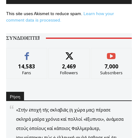
This site uses Akismet to reduce spam.
Learn how your
comment data is processed.
ΣΥΝΔΕΘΕΊΤΕ!
14,583
2,469
7,000
Fans
Followers
Subscribers
Ρήση
«Στήν ἐποχή τῆς σκλαβιᾶς (ἡ χώρα μας) πέρασε
σκληρά μαῦρα χρόνια καί πολλοί «ἔξυπνοι», ἀνάμεσα
στούς ὁποίους καί κάποιος Φαλλμεράυερ,
ἰσχυρίστηκαν πώς ἡ ἑλληνική φυλή ἔσβησε καί ὅτι