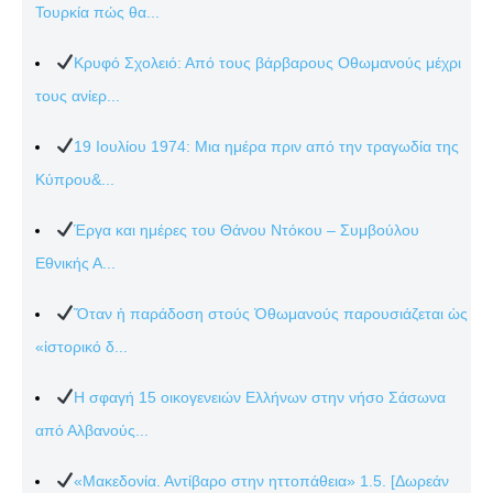
Τουρκία πώς θα...
Κρυφό Σχολειό: Από τους βάρβαρους Οθωμανούς μέχρι
τους ανίερ...
19 Ιουλίου 1974: Μια ημέρα πριν από την τραγωδία της
Κύπρου&...
Έργα και ημέρες του Θάνου Ντόκου – Συμβούλου
Εθνικής Α...
Ὅταν ἡ παράδοση στούς Ὀθωμανούς παρουσιάζεται ὡς
«ἱστορικό δ...
Η σφαγή 15 οικογενειών Ελλήνων στην νήσο Σάσωνα
από Αλβανούς...
«Μακεδονία. Αντίβαρο στην ηττοπάθεια» 1.5. [Δωρεάν