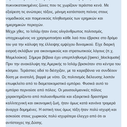
πυκνοκατοικημένες ζώνες που τις χωρίζουν τεράστια κενά. Με
εξαίρεση τις ανώτερες τάξεις, μόνιμη κατάσταση πείνας στους
νομαδικούς και ποιμενικούς πληθυσμούς των ερημικών και
ημιερημικών περιοχών.
Μέχρι χθες, το Ισλάμ ήταν ένας ολιγάνθρωπος πολιτισμός,
υποχρεωμένος να χρησιμοποιήσει κάθε λαό που έβρισκε στο δρόμο
του για την κάλυψη της έλλειψης εμψύχου δυναμικού. Είχε διαρκή
εισροή σκλάβων για οικονομικούς και στρατιωτικούς λόγους (π.χ.
Μαμελούκοι). Σήμερα βέβαια έχει υπερπληθυσμό.[/penci_blockquote]
Πριν την ανακάλυψη της Αμερικής το Ισλάμ βρισκόταν στο κέντρο του
κόσμου. Τεράστιες οδοί το διέσχιζαν, με τα καραβάνια να συνδέουν
δύση με ανατολή, βορρά με νότο. Ως πολιτισμός διέλευσης λοιπόν
επωφελείτο από το διαμετακομιστικό εμπόριο. Φυσικά αυτό το
εμπόριο περνούσε από πόλεις. Οι μουσουλμανικές πόλεις
χαρακτηρίζοντο από πολυανθρωπία και εξαιρετικά δραστήρια
καλλιτεχνική και οικονομική ζωή, ήταν όμως κατά κανόνα τρομερά
άναρχα δομημένες. Η αστική τους όμως τάξη ήταν πολύ ισχυρή και
ασκούσε στους χωρικούς πολύ ισχυρότερο έλεγχο από ότι οι
αντίστοιχες της Δύσης.