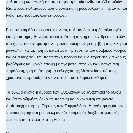
πολιτιστική και εθνική του ταυτότητα, η οποία ανθεί επί Αβασσιδών.
Ιδιαιτέρους πολιτισμούς αναπτύσσει και η μουσουλμανική Ισπανία και
Ινδία, καρπός ποικίλων επιρροών.
Γιατί παρακμάζει ο μουσουλμανικός πολιτισμός και η δη φιλοσοφία
και η επιστήμη; Θεωρίες: α) επικράτηση συντηρητικών θρησκευτικών
στοιχείων που σταμάτησαν τη φιλοσοφική συζήτηση, β) η τουρκική και
μογγολική κατάκτηση κατέστρεψαν την ενότητα του αραβικού κόσμου
και δε συνέχισαν την πολιτιστική πρόοδο καθώς επρόκειτο για λαούς
βαρβάρους και χωρίς επαφή με την μεσανατολική και μεσογειακή
παράδοση, γ) η ανάκτηση του ελέγχου της Μεσογείου από τους
χριστιανούς εμποδίζει την ανάπτυξη του ισλαμικού κόσμου.
Το 16-17ο αιώνα η άνοδος των Οθωμανών θα αναστήσει το Ισλάμ
και θα το οδηγήσει ξανά σε πολιτική και οικονομική επιφάνεια.
Αντίστοιχη ακμή της Περσίας των Σαφφαβιδών. Η ανάκαμψη θα είναι
πρόσκαιρη αφού ο μουσουλμανικός κόσμος θα δεχθεί ασφυκτικές
πιέσεις από τη Δύση και τη Ρωσία