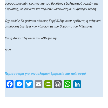
μουσουλμανικών κρατών και του βραδέως εξισλαμισμού χωρών της
Ευρώπης, δε φαίνεται να περνούν «διαφωτισμό” ή «μεταρρύθμιση”.
Όχι απλώς δε φαίνεται κάποιος Γαριβάλδης στον ορίζοντα, η ισλαμική
αντίδραση δεν έχει καν κάποιον με την βαρύτητα του Μέττερνιχ.
Και η Δύση πληρώνει την αβλεψία της.
Μ.Ν.
Περισσότερα για την Ισλαμική θρησκεία και πολιτισμό
F
M
T
E
Pr
W
W
Li
a
e
wi
m
in
or
h
n
c
ss
tt
ail
tF
d
at
k
e
e
er
ri
Pr
s
e