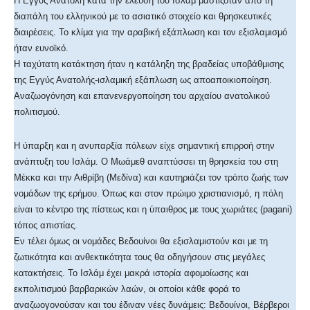
Η Εγγύς Ανατολή κατά την έλευση του Ισλάμ μαστιζόταν από τη
διαπάλη του ελληνικού με το ασιατικό στοιχείο και θρησκευτικές
διαιρέσεις. Το κλίμα για την αραβική εξάπλωση και τον εξισλαμισμό
ήταν ευνοϊκό.
Η ταχύτατη κατάκτηση ήταν η κατάληξη της βραδείας υποβάθμισης
της Εγγύς Ανατολής-ισλαμική εξάπλωση ως αποαποικιοποίηση.
Αναζωογόνηση και επανενεργοποίηση του αρχαίου ανατολικού
πολιτισμού.
Η ύπαρξη και η ανυπαρξία πόλεων είχε σημαντική επιρροή στην
ανάπτυξη του Ισλάμ. Ο Μωάμεθ αναπτύσσει τη θρησκεία του στη
Μέκκα και την Αιθρίβη (Μεδίνα) και καυτηριάζει τον τρόπο ζωής των
νομάδων της ερήμου. Όπως και στον πρώιμο χριστιανισμό, η πόλη
είναι το κέντρο της πίστεως και η ύπαιθρος με τους χωριάτες (pagani)
τόπος απιστίας.
Εν τέλει όμως οι νομάδες Βεδουίνοι θα εξισλαμιστούν και με τη
ζωτικότητα και ανθεκτικότητα τους θα οδηγήσουν στις μεγάλες
κατακτήσεις. Το Ισλάμ έχει μακρά ιστορία αφομοίωσης και
εκπολιτισμού βαρβαρικών λαών, οι οποίοι κάθε φορά το
αναζωογονούσαν και του έδιναν νέες δυνάμεις: Βεδουίνοι, Βέρβεροι