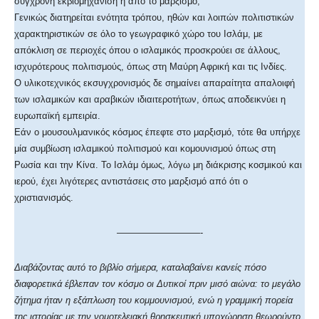
σύγχρονη εκβιομηχάνιση ή από το μαρξισμό;
Γενικώς διατηρείται ενότητα τρόπου, ηθών και λοιπών πολιτιστικών
χαρακτηριστικών σε όλο το γεωγραφικό χώρο του Ισλάμ, με
απόκλιση σε περιοχές όπου ο ισλαμικός προσκρούει σε άλλους,
ισχυρότερους πολιτισμούς, όπως στη Μαύρη Αφρική και τις Ινδίες.
Ο υλικοτεχνικός εκσυγχρονισμός δε σημαίνει απαραίτητα απαλοιφή
των ισλαμικών και αραβικών ιδιαιτεροτήτων, όπως αποδεικνύει η
ευρωπαϊκή εμπειρία.
Εάν ο μουσουλμανικός κόσμος έπεφτε στο μαρξισμό, τότε θα υπήρχε
μία συμβίωση ισλαμικού πολιτισμού και κομουνισμού όπως στη
Ρωσία και την Κίνα. Το Ισλάμ όμως, λόγω μη διάκρισης κοσμικού και
ιερού, έχει λιγότερες αντιστάσεις στο μαρξισμό από ότι ο
χριστιανισμός.
—————————-
Διαβάζοντας αυτό το βιβλίο σήμερα, καταλαβαίνει κανείς πόσο
διαφορετικά έβλεπαν τον κόσμο οι Δυτικοί πριν μισό αιώνα: το μεγάλο
ζήτημα ήταν η εξάπλωση του κομμουνισμού, ενώ η γραμμική πορεία
της ιστορίας με την νομοτελειακή θρησκευτική υποχώρηση θεωρούντο