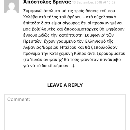
Ἀπόστολος Βρανᾶς
16 September, 2018 At 15:52
Συμφωνῶ ἀπόλυτα μὲ τὶς τρεῖς θέσεις τοῦ κου
Χολέβα στὸ τέλος τοῦ ἄρθρου – στὸ εὐχολογικὸ
ἐπίπεδο· διότι εἶμαι σίγουρος ὅτι οἱ προσκυνημένοι
μας βο(υ)λευτὲς καὶ ἀποκομματάρχες θὰ ψηφίσουν
ἐνθουσιωδῶς τὴν κατάπτυστη ‘Συμφωνία’ τῶν
Πρεσπῶν, ἔχουν γραμμένο τὸν Ἑλληνισμὸ τῆς
Ἀλβανίας/Βορείου Ἠπείρου καὶ θὰ ξεπουλοῦσαν
πρόθυμα τὴν Κατεχόμενη Κῦπρο ἀντὶ ξεροκόμματου
(τὸ ‘πινάκιον φακῆς’ θὰ τοὺς φαινόταν πανάκριβο
γιὰ νὰ τὸ διεκδικήσουν …).
LEAVE A REPLY