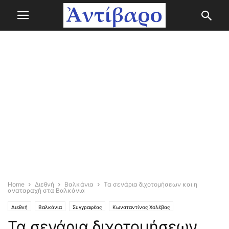
Home
Διεθνή
Βαλκάνια
Τα σενάρια διχοτομήσεων και η
αναταραχή στα Βαλκάνια
Διεθνή
Βαλκάνια
Συγγραφέας
Κωνσταντίνος Χολέβας
Τα σενάρια διχοτομήσεων