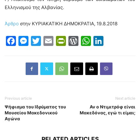
Ελληνισμού της Αλβανίας.
Άρθρο
στην ΚΥΡΙΑΚΑΤΙΚΗ ΔΗΜΟΚΡΑΤΙΑ, 19.8.2018
Facebook
Messenger
Twitter
Email
PrintFriendly
WordPress
WhatsAp
LinkedI
Previous article
Next article
Ψήφισμα του Ιδρύματος του
Αν ο Ντιμιτρόφ είναι
Μουσείου Μακεδονικού
Μακεδόνας, εγώ τι είμαι;
Αγώνα
RELATED ARTICLES