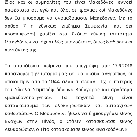
ίδιος και οι συμπολίτες του είναι Μακεδόνες, εννοεί
σαφέστατα ότι εγώ και όλοι οι πραγματικοί Μακεδόνες
δεν θα μπορούμε να ονομαζόμαστε Μακεδόνες. Με το
άρθρο 7 η εθνικώς επιζήμια Συμφωνία (και όχι
προσύμφωνο) χαρίζει στα Σκόπια εθνική ταυτότητα
Μακεδόνων και όχι απλώς υπηκοότητα, όπως διαδίδουν οι
συντάκτες της.
Το απαράδεκτο κείμενο που υπεγράφη στις 17.6.2018
παραχωρεί την ιστορία μας σε μία ομάδα ανθρώπων, οι
οποίοι πριν από το 1944 άλλα πίστευαν. Π.χ. ο πατέρας
του Νίκολα Ντιμιτρόφ δήλωνε Βούλγαρος και αργότερα
«μακεδονοποιήθηκε». Τα τεχνητά έθνη είναι
κατασκεύασμα των ολοκληρωτικών και αυταρχικών
καθεστώτων. Ο Μουσσολίνι ήθελε να δημιουργήσει έθνος
Βλάχων στην Πίνδο, ο Στάλιν κατασκεύασε έθνος
Λευκορώσων, ο Τίτο κατασκεύασε έθνος «Μακεδόνων».