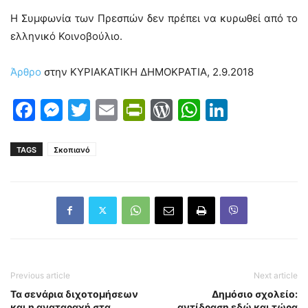
Η Συμφωνία των Πρεσπών δεν πρέπει να κυρωθεί από το
ελληνικό Κοινοβούλιο.
Άρθρο
στην ΚΥΡΙΑΚΑΤΙΚΗ ΔΗΜΟΚΡΑΤΙΑ, 2.9.2018
Facebook
Messenger
Twitter
Email
PrintFriendly
WordPress
WhatsAp
LinkedI
TAGS
Σκοπιανό
Previous article
Next article
Τα σενάρια διχοτομήσεων
Δημόσιο σχολείο:
και η αναταραχή στα
αντίδραση εδώ και τώρα