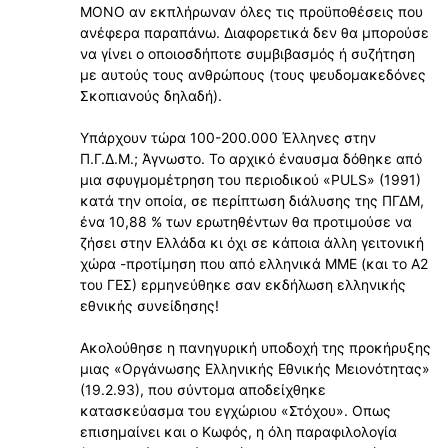
ΜΟΝΟ αν εκπλήρωναν όλες τις προϋποθέσεις που
ανέφερα παραπάνω. Διαφορετικά δεν θα μπορούσε
να γίνει ο οποιοσδήποτε συμβιβασμός ή συζήτηση
με αυτούς τους ανθρώπους (τους ψευδομακεδόνες
Σκοπιανούς δηλαδή).
Υπάρχουν τώρα 100-200.000 Έλληνες στην
Π.Γ.Δ.Μ.; Άγνωστο. Το αρχικό έναυσμα δόθηκε από
μια σφυγμομέτρηση του περιοδικού «PULS» (1991)
κατά την οποία, σε περίπτωση διάλυσης της ΠΓΔΜ,
ένα 10,88 % των ερωτηθέντων θα προτιμούσε να
ζήσει στην Ελλάδα κι όχι σε κάποια άλλη γειτονική
χώρα -προτίμηση που από ελληνικά ΜΜΕ (και το Α2
του ΓΕΣ) ερμηνεύθηκε σαν εκδήλωση ελληνικής
εθνικής συνείδησης!
Ακολούθησε η πανηγυρική υποδοχή της προκήρυξης
μιας «Οργάνωσης Ελληνικής Εθνικής Μειονότητας»
(19.2.93), που σύντομα αποδείχθηκε
κατασκεύασμα του εγχώριου «Στόχου». Οπως
επισημαίνει και ο Κωφός, η όλη παραφιλολογία