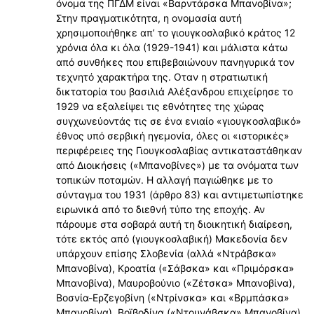
όνομα της ΠΓΔΜ είναι «Βαρντάρσκα Μπανοβίνα»;
Στην πραγματικότητα, η ονομασία αυτή
χρησιμοποιήθηκε απ’ το γιουγκοσλαβικό κράτος 12
χρόνια όλα κι όλα (1929-1941) και μάλιστα κάτω
από συνθήκες που επιβεβαιώνουν πανηγυρικά τον
τεχνητό χαρακτήρα της. Οταν η στρατιωτική
δικτατορία του βασιλιά Αλέξανδρου επιχείρησε το
1929 να εξαλείψει τις εθνότητες της χώρας
συγχωνεύοντάς τις σε ένα ενιαίο «γιουγκοσλαβικό»
έθνος υπό σερβική ηγεμονία, όλες οι «ιστορικές»
περιφέρειες της Γιουγκοσλαβίας αντικαταστάθηκαν
από Διοικήσεις («Μπανοβίνες») με τα ονόματα των
τοπικών ποταμών. Η αλλαγή παγιώθηκε με το
σύνταγμα του 1931 (άρθρο 83) και αντιμετωπίστηκε
ειρωνικά από το διεθνή τύπο της εποχής. Αν
πάρουμε στα σοβαρά αυτή τη διοικητική διαίρεση,
τότε εκτός από (γιουγκοσλαβική) Μακεδονία δεν
υπάρχουν επίσης Σλοβενία (αλλά «Ντράβσκα»
Μπανοβίνα), Κροατία («Σάβσκα» και «Πριμόρσκα»
Μπανοβίνα), Μαυροβούνιο («Ζέτσκα» Μπανοβίνα),
Βοσνία-Ερζεγοβίνη («Ντρίνσκα» και «Βρμπάσκα»
Μπανοβίνα), Βοϊβοδίνα («Ντουνάβσκα» Μπανοβίνα)