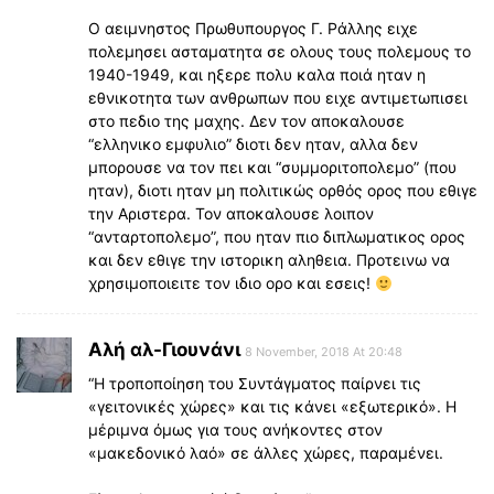
Ο αειμνηστος Πρωθυπουργος Γ. Ράλλης ειχε
πολεμησει ασταματητα σε ολους τους πολεμους το
1940-1949, και ηξερε πολυ καλα ποιά ηταν η
εθνικοτητα των ανθρωπων που ειχε αντιμετωπισει
στο πεδιο της μαχης. Δεν τον αποκαλουσε
“ελληνικο εμφυλιο” διοτι δεν ηταν, αλλα δεν
μπορουσε να τον πει και “συμμοριτοπολεμο” (που
ηταν), διοτι ηταν μη πολιτικώς ορθός ορος που εθιγε
την Αριστερα. Τον αποκαλουσε λοιπον
“ανταρτοπολεμο”, που ηταν πιο διπλωματικος ορος
και δεν εθιγε την ιστορικη αληθεια. Προτεινω να
χρησιμοποιειτε τον ιδιο ορο και εσεις!
Αλή αλ-Γιουνάνι
8 November, 2018 At 20:48
“Η τροποποίηση του Συντάγματος παίρνει τις
«γειτονικές χώρες» και τις κάνει «εξωτερικό». Η
μέριμνα όμως για τους ανήκοντες στον
«μακεδονικό λαό» σε άλλες χώρες, παραμένει.