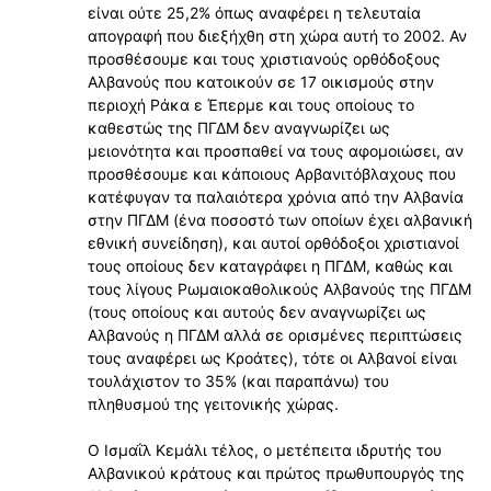
είναι ούτε 25,2% όπως αναφέρει η τελευταία
απογραφή που διεξήχθη στη χώρα αυτή το 2002. Αν
προσθέσουμε και τους χριστιανούς ορθόδοξους
Αλβανούς που κατοικούν σε 17 οικισμούς στην
περιοχή Ράκα ε Έπερμε και τους οποίους το
καθεστώς της ΠΓΔΜ δεν αναγνωρίζει ως
μειονότητα και προσπαθεί να τους αφομοιώσει, αν
προσθέσουμε και κάποιους Αρβανιτόβλαχους που
κατέφυγαν τα παλαιότερα χρόνια από την Αλβανία
στην ΠΓΔΜ (ένα ποσοστό των οποίων έχει αλβανική
εθνική συνείδηση), και αυτοί ορθόδοξοι χριστιανοί
τους οποίους δεν καταγράφει η ΠΓΔΜ, καθώς και
τους λίγους Ρωμαιοκαθολικούς Αλβανούς της ΠΓΔΜ
(τους οποίους και αυτούς δεν αναγνωρίζει ως
Αλβανούς η ΠΓΔΜ αλλά σε ορισμένες περιπτώσεις
τους αναφέρει ως Κροάτες), τότε οι Αλβανοί είναι
τουλάχιστον το 35% (και παραπάνω) του
πληθυσμού της γειτονικής χώρας.
Ο Ισμαΐλ Κεμάλι τέλος, ο μετέπειτα ιδρυτής του
Αλβανικού κράτους και πρώτος πρωθυπουργός της