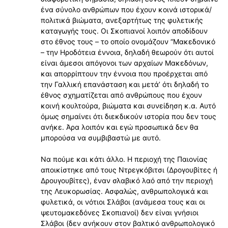
ένα σύνολο ανθρώπων που έχουν κοινά ιστορικά/
πολιτικά βιώματα, ανεξαρτήτως της φυλετικής
καταγωγής τους. Οι Σκοπιανοί λοιπόν αποδίδουν
στο έθνος τους – το οποίο ονομάζουν “Μακεδονικό
– την Ηροδότεια έννοια, δηλαδή θεωρούν ότι αυτοί
είναι άμεσοι απόγονοι των αρχαίων Μακεδόνων,
και απορρίπτουν την έννοια που προέρχεται από
την Γαλλική επανάσταση και μετά’ ότι δηλαδή το
έθνος σχηματίζεται από ανθρώπους που έχουν
κοινή κουλτούρα, βιώματα και συνείδηση κ.α. Αυτό
όμως σημαίνει ότι διεκδικούν ιστορία που δεν τους
ανήκε. Άρα λοιπόν και εγώ προσωπικά δεν θα
μπορούσα να συμβιβαστώ με αυτό.
Να πούμε και κάτι άλλο. Η περιοχή της Παιονίας
αποικίστηκε από τους Ντρεγκόβιτσι (Δρογουβίτες ή
Δρουγουβίτες), έναν σλαβικό λαό από την περιοχή
της Λευκορωσίας. Ασφαλώς, ανθρωπολογικά και
φυλετικά, οι νότιοι Σλάβοι (ανάμεσα τους και οι
ψευτομακεδόνες Σκοπιανοί) δεν είναι γνήσιοι
Σλάβοι (δεν ανήκουν στον βαλτικό ανθρωπολογικό