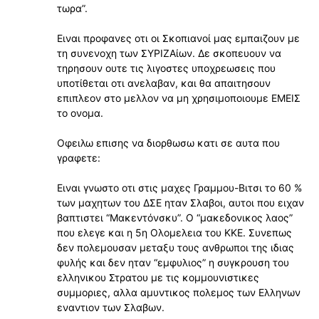
τωρα”.
Ειναι προφανες οτι οι Σκοπιανοί μας εμπαιζουν με
τη συνενοχη των ΣΥΡΙΖΑίων. Δε σκοπευουν να
τηρησουν ουτε τις λιγοστες υποχρεωσεις που
υποτίθεται οτι ανελαβαν, και θα απαιτησουν
επιπλεον στο μελλον να μη χρησιμοποιουμε ΕΜΕΙΣ
το ονομα.
Οφειλω επισης να διορθωσω κατι σε αυτα που
γραφετε:
Ειναι γνωστο οτι στις μαχες Γραμμου-Βιτσι το 60 %
των μαχητων του ΔΣΕ ηταν Σλαβοι, αυτοι που ειχαν
βαπτιστει “Μακεντόνσκυ”. Ο “μακεδονικος λαος”
που ελεγε και η 5η Ολομελεια του ΚΚΕ. Συνεπως
δεν πολεμουσαν μεταξυ τους ανθρωποι της ιδιας
φυλής και δεν ηταν “εμφυλιος” η συγκρουση του
ελληνικου Στρατου με τις κομμουνιστικες
συμμοριες, αλλα αμυντικος πολεμος των Ελληνων
εναντιον των Σλαβων.