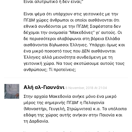
Είναι αλυτρωτικό ή δεν είναι;”
Είναι ψέμα ότι υπάρχουν στις γειτονικές με την
ΠΓΔΜ χώρες άνθρωποι οι οποίοι αισθάνονται ότι
εθνικά συνδέονται με την ΠΓΔΜ; Σαφέστατα δεν
δέχομαι την ονομασία “Μακεδόνες” γι’ αυτούς. Οι
δε περισσότεροι σλαβόφωνοι στη βόρεια Ελλάδα
αισθάνονται δίγλωσσοι Έλληνες. Υπάρχει όμως και
ένα μικρό ποσοστό τους που ΔΕΝ αισθάνονται
Έλληνες αλλά μειονότητα συνδεόμενη με τη
γειτονική χώρα. Να τους σκοτώσουμε αυτούς τους
ανθρώπους; Τί προτείνεις;
Αλή αλ-Γιουνάνι
8 November, 2018 At 21:04
Στην αρχαία Μακεδονία ανήκε μόνο ένα μικρό
μέρος της σημερινής ΠΓΔΜ’ η Πελαγονία
(Μοναστήρι, Γευγελή, Στρώμνιτσα) κ.α. Τα υπόλοιπα
εδάφη της χώρας αυτής ανήκαν στην Παιονία και
τη Δαρδανία.