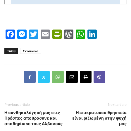
Facebook
Messenger
Twitter
Email
PrintFriendly
WordPress
WhatsAp
LinkedI
TAGS
Σκοπιανό
Previous article
Next article
Η συνθηκολόγησή μας στις
Η επικρατούσα θρησκεία
Πρέσπες αποθράσυνε και
είναι ριζωμένη στην ψυχή
αποθηρίωσε τους Αλβανούς
μας