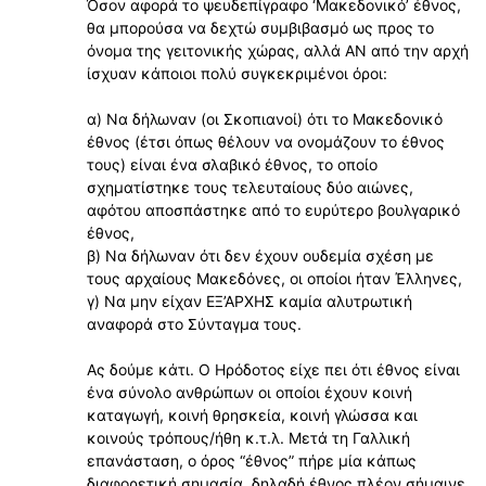
Όσον αφορά το ψευδεπίγραφο ‘Μακεδονικό’ έθνος,
θα μπορούσα να δεχτώ συμβιβασμό ως προς το
όνομα της γειτονικής χώρας, αλλά ΑΝ από την αρχή
ίσχυαν κάποιοι πολύ συγκεκριμένοι όροι:
α) Να δήλωναν (οι Σκοπιανοί) ότι το Μακεδονικό
έθνος (έτσι όπως θέλουν να ονομάζουν το έθνος
τους) είναι ένα σλαβικό έθνος, το οποίο
σχηματίστηκε τους τελευταίους δύο αιώνες,
αφότου αποσπάστηκε από το ευρύτερο βουλγαρικό
έθνος,
β) Να δήλωναν ότι δεν έχουν ουδεμία σχέση με
τους αρχαίους Μακεδόνες, οι οποίοι ήταν Έλληνες,
γ) Να μην είχαν ΕΞ’ΑΡΧΗΣ καμία αλυτρωτική
αναφορά στο Σύνταγμα τους.
Ας δούμε κάτι. Ο Ηρόδοτος είχε πει ότι έθνος είναι
ένα σύνολο ανθρώπων οι οποίοι έχουν κοινή
καταγωγή, κοινή θρησκεία, κοινή γλώσσα και
κοινούς τρόπους/ήθη κ.τ.λ. Μετά τη Γαλλική
επανάσταση, ο όρος “έθνος” πήρε μία κάπως
διαφορετική σημασία, δηλαδή έθνος πλέον σήμαινε