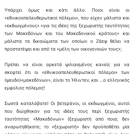
Υπάρχει όμως και κάτι άλλο. Ποιοι είναι οι
«εθνικοαπελευθερωτικοί πόλεμοι», που είχαν μάλιστα και
«εκδιωγμένους» «για τις ιδέες της ξεχωριστής ταυτότητας
των Μακεδόνων και του Μακεδονικού κράτους» και
μάλιστα τα δικαιώματα των οποίων ο Ζάεφ θέλει να
προστατέψει και από τα «μέλη των οικογενειών τους»;
Πρέπει να είναι αρκετά ψιλιασμένος κανείς για να
σκεφτεί ότι οι «εθνικοαπελευθερωτικοί πόλεμοι» των
(ψευδο)«μακεδόνων», είναι το Ήλιντεν, και …ο ελληνικός
εμφύλιος πόλεμος!
Σωστά καταλάβατε! Οι βετεράνοι, οι εκδιωγμένοι, αυτοί
που διώχθηκαν για τις ιδέες τους περί ξεχωριστής
ταυτότητας «Μακεδόνων» (ξεχωριστή από ποια; δεν
αναρωτηθήκατε; το «ξεχωριστή» δεν προϋποθέτει μία