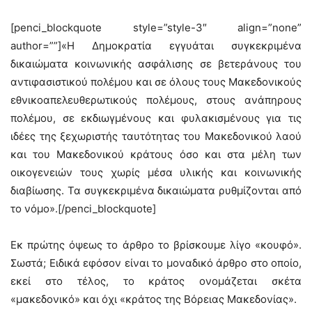
[penci_blockquote style=”style-3″ align=”none”
author=””]«Η Δημοκρατία εγγυάται συγκεκριμένα
δικαιώματα κοινωνικής ασφάλισης σε βετεράνους του
αντιφασιστικού πολέμου και σε όλους τους Μακεδονικούς
εθνικοαπελευθερωτικούς πολέμους, στους ανάπηρους
πολέμου, σε εκδιωγμένους και φυλακισμένους για τις
ιδέες της ξεχωριστής ταυτότητας του Μακεδονικού λαού
και του Μακεδονικού κράτους όσο και στα μέλη των
οικογενειών τους χωρίς μέσα υλικής και κοινωνικής
διαβίωσης. Τα συγκεκριμένα δικαιώματα ρυθμίζονται από
το νόμο».[/penci_blockquote]
Εκ πρώτης όψεως το άρθρο το βρίσκουμε λίγο «κουφό».
Σωστά; Ειδικά εφόσον είναι το μοναδικό άρθρο στο οποίο,
εκεί στο τέλος, το κράτος ονομάζεται σκέτα
«μακεδονικό» και όχι «κράτος της Βόρειας Μακεδονίας».