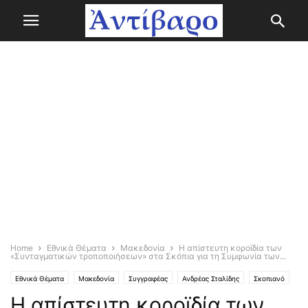
Home
Εθνικά Θέματα
Μακεδονία
Η απίστευτη κοροϊδία των
«Συνταγματικών τροποποιήσεων» στα Σκόπια για τη Συμφωνία των...
Εθνικά Θέματα
Μακεδονία
Συγγραφέας
Ανδρέας Σταλίδης
Σκοπιανό
Η απίστευτη κοροϊδία των