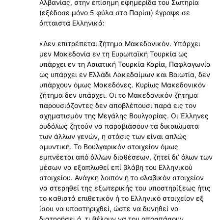
Αλβανίας, στην επίσημη εφημερίδα του Σωτηρία
(εξέδοσε μόνο 5 φύλα στο Παρίσι) έγραψε σε
άπταιστα Ελληνικά:
«Δεν επιτρέπεται ζήτημα Μακεδονικόν. Υπάρχει
μεν Μακεδονία εν τη Ευρωπαϊκή Τουρκία ως
υπάρχει εν τη Ασιατική Τουρκία Καρία, Παφλαγωνία
ως υπάρχει εν Ελλάδι Λακεδαίμων και Βοιωτία, δεν
υπάρχουν όμως Μακεδόνες. Κυρίως Μακεδονικόν
ζήτημα δεν υπάρχει. Οι το Μακεδονικόν ζήτημα
παρουσιάζοντες δεν αποβλέπουσι παρά εις τον
σχηματισμόν της Μεγάλης Βουλγαρίας. Οι Έλληνες
ουδόλως ζητούν να παραβιάσουν τα δικαιώματα
των άλλων γενών, η στάσις των είναι απλώς
αμυντική. Το Βουλγαρικόν στοιχείον όμως
εμπνέεται από άλλων διαθέσεων, ζητεί δι’ όλων των
μέσων να εξαπλωθεί επί βλάβη του Ελληνικού
στοιχείου. Ανάγκη λοιπόν ή το σλαβικόν στοιχείον
να στερηθεί της εξωτερικής του υποστηρίξεως ήτις
το καθιστά επιθετικόν ή το Ελληνικό στοιχείον εξ
ίσου να υποστηριχθεί, ώστε να δυνηθεί να
διατηρήσει ό, τι θέλουν να του αποσπάσουν.