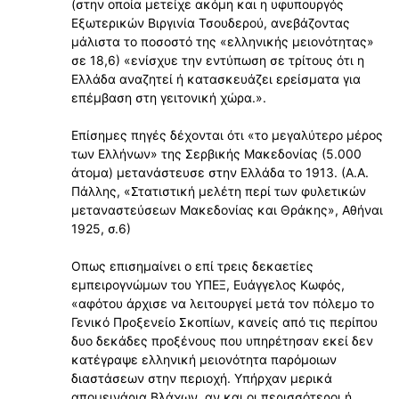
(στην οποία μετείχε ακόμη και η υφυπουργός
Εξωτερικών Βιργινία Τσουδερού, ανεβάζοντας
μάλιστα το ποσοστό της «ελληνικής μειονότητας»
σε 18,6) «ενίσχυε την εντύπωση σε τρίτους ότι η
Ελλάδα αναζητεί ή κατασκευάζει ερείσματα για
επέμβαση στη γειτονική χώρα.».
Επίσημες πηγές δέχονται ότι «το μεγαλύτερο μέρος
των Ελλήνων» της Σερβικής Μακεδονίας (5.000
άτομα) μετανάστευσε στην Ελλάδα το 1913. (Α.Α.
Πάλλης, «Στατιστική μελέτη περί των φυλετικών
μεταναστεύσεων Μακεδονίας και Θράκης», Αθήναι
1925, σ.6)
Οπως επισημαίνει ο επί τρεις δεκαετίες
εμπειρογνώμων του ΥΠΕΞ, Ευάγγελος Κωφός,
«αφότου άρχισε να λειτουργεί μετά τον πόλεμο το
Γενικό Προξενείο Σκοπίων, κανείς από τις περίπου
δυο δεκάδες προξένους που υπηρέτησαν εκεί δεν
κατέγραψε ελληνική μειονότητα παρόμοιων
διαστάσεων στην περιοχή. Υπήρχαν μερικά
απομεινάρια Βλάχων, αν και οι περισσότεροι ή