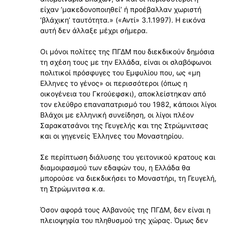
είχαν ‘μακεδονοποιηθεί’ ή προέβαλλαν χωριστή
‘βλάχικη’ ταυτότητα.» («Αντί» 3.1.1997). Η εικόνα
αυτή δεν άλλαξε μέχρι σήμερα.
Οι μόνοι πολίτες της ΠΓΔΜ που διεκδικούν δημόσια
τη σχέση τους με την Ελλάδα, είναι οι σλαβόφωνοι
πολιτικοί πρόσφυγες του Εμφυλίου που, ως «μη
Ελληνες το γένος» οι περισσότεροι (όπως η
οικογένεια του Γκrούεφσκι), αποκλείστηκαν από
τον ελεύθρο επαναπατρισμό του 1982, κάποιοι λίγοι
Βλάχοι με ελληνική συνείδηση, οι λίγοι πλέον
Σαρακατσάνοι της Γευγελής και της Στρώμνιτσας
και οι γηγενείς Έλληνες του Μοναστηρίου.
Σε περίπτωση διάλυσης του γειτονικού κρατους και
διαμοιρασμού των εδαφών του, η Ελλάδα θα
μπορούσε να διεκδικήσει το Μοναστήρι, τη Γευγελή,
τη Στρώμνιτσα κ.α.
Όσον αφορά τους Αλβανούς της ΠΓΔΜ, δεν είναι η
πλειοψηφία του πληθυσμού της χώρας. Όμως δεν