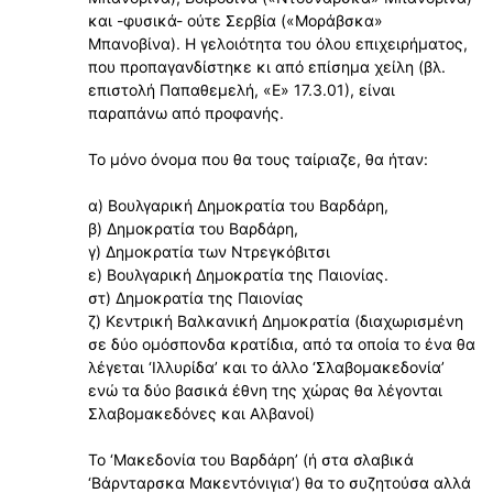
και -φυσικά- ούτε Σερβία («Μοράβσκα»
Μπανοβίνα). Η γελοιότητα του όλου επιχειρήματος,
που προπαγανδίστηκε κι από επίσημα χείλη (βλ.
επιστολή Παπαθεμελή, «Ε» 17.3.01), είναι
παραπάνω από προφανής.
Το μόνο όνομα που θα τους ταίριαζε, θα ήταν:
α) Βουλγαρική Δημοκρατία του Βαρδάρη,
β) Δημοκρατία του Βαρδάρη,
γ) Δημοκρατία των Ντρεγκόβιτσι
ε) Βουλγαρική Δημοκρατία της Παιονίας.
στ) Δημοκρατία της Παιονίας
ζ) Κεντρική Βαλκανική Δημοκρατία (διαχωρισμένη
σε δύο ομόσπονδα κρατίδια, από τα οποία το ένα θα
λέγεται ‘Ιλλυρίδα’ και το άλλο ‘Σλαβομακεδονία’
ενώ τα δύο βασικά έθνη της χώρας θα λέγονται
Σλαβομακεδόνες και Αλβανοί)
Το ‘Μακεδονία του Βαρδάρη’ (ή στα σλαβικά
‘Βάρνταρσκα Μακεντόνιγια’) θα το συζητούσα αλλά