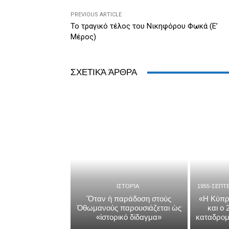
k
y
PREVIOUS ARTICLE
Το τραγικό τέλος του Νικηφόρου Φωκά (Ε’
Μέρος)
ΣΧΕΤΙΚΆ ΆΡΘΡΑ
ΙΣΤΟΡΊΑ
1955-ΣΕΠΤ
Ὅταν ἡ παράδοση στούς
«Η Κύπρ
Ὀθωμανούς παρουσιάζεται ὡς
και ο
«ἱστορικό δίδαγμα»
καταδρομ