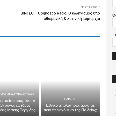
NEXT ARTICLE
ΒΙΝΤΕΟ – Cognosco Radio: Ο ελληνισμός υπό
Ό
οθωμανική & λατινική κυριαρχία
Ε
ΕΜΒΡΙΑΝΆ-ΕΟΚΑ-ΑΤΤΊΛΑΣ
ΠΑΙΔΕΊΑ
ος κείται μακράν…»
 28χρονος έφεδρος
Εθνικό απολυτήριο, αλλά με
έας Μάκης Σεργίδης.
ποιο περιεχόμενο της Παιδείας;