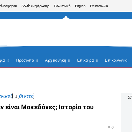
ρί Αντίβαρου
Δελτία ενημέρωσης
Πολυτονικό
English
Επικοινωνία
φία
Πρόσωπα
Αρχειοθήκη
Επίκαιρα
Επικοινωνία
νικοί
Βίντεο
Σ
εν είναι Μακεδόνες; Ιστορία του
0