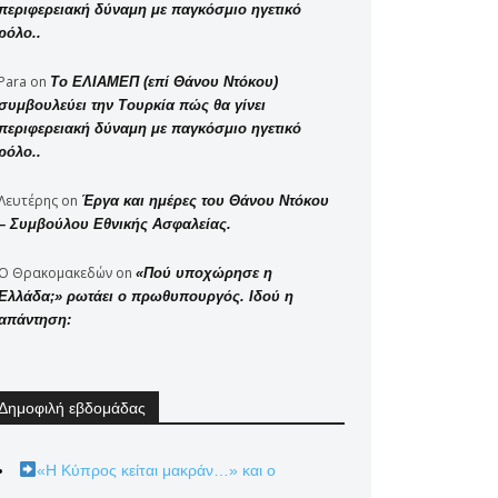
περιφερειακή δύναμη με παγκόσμιο ηγετικό
ρόλο..
Para
on
Το ΕΛΙΑΜΕΠ (επί Θάνου Ντόκου)
συμβουλεύει την Τουρκία πώς θα γίνει
περιφερειακή δύναμη με παγκόσμιο ηγετικό
ρόλο..
Λευτέρης
on
Έργα και ημέρες του Θάνου Ντόκου
– Συμβούλου Εθνικής Ασφαλείας.
Ο Θρακομακεδών
on
«Πού υποχώρησε η
Ελλάδα;» ρωτάει ο πρωθυπουργός. Ιδού η
απάντηση:
Δημοφιλή εβδομάδας
«Η Κύπρος κείται μακράν…» και ο