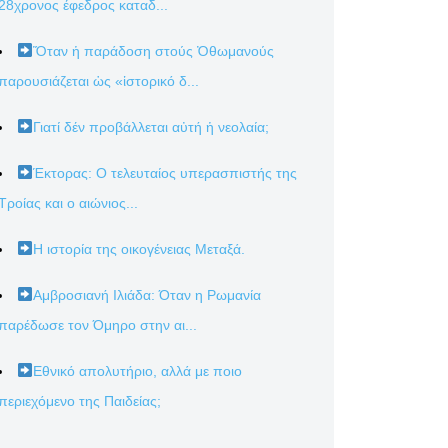
28χρονος έφεδρος καταδ...
Ὅταν ἡ παράδοση στούς Ὀθωμανούς
παρουσιάζεται ὡς «ἱστορικό δ...
Γιατί δέν προβάλλεται αὐτή ἡ νεολαία;
Έκτορας: Ο τελευταίος υπερασπιστής της
Τροίας και ο αιώνιος...
Η ιστορία της οικογένειας Μεταξά.
Αμβροσιανή Ιλιάδα: Όταν η Ρωμανία
παρέδωσε τον Όμηρο στην αι...
Εθνικό απολυτήριο, αλλά με ποιο
περιεχόμενο της Παιδείας;