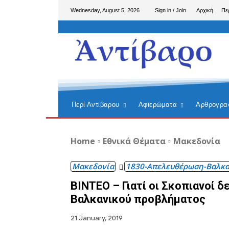
Wednesday, August 5, 2026
Sign in / Join
Αρχική
Πε
Περί Αντίβαρου
Αφιερώματα
Αρθρογρα
Home
Εθνικά Θέματα
Μακεδονία
Μακεδονία
1830-Απελευθέρωση-Βαλκα
BINTEO – Γιατί οι Σκοπιανοί δ
Βαλκανικού προβλήματος
21 January, 2019