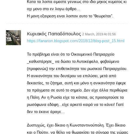
Κατα τα λοιπα ειμαστε γενικως στο ιδιο μηκος κυματος κι
οχι μονο στο εν λογω άρθρο…
Η μονη εξαιρεση ειναι λοιπον αυτο το “θεωρείται”.
Κυριακός Παπαδόπουλος
2 March, 2019 At 01:56
https://fanarion.blogspot.com/2018/12/blog-post_15.html
Το πρόβλημα είναι ότι το Οικουμενικό Πατριαρχείο
_καθυστέρησε_ να δώσει το Αυτοκέφαλο, φοβούμενο
(προφανώς) την επιθετικότητα του ρωσικού Πατριαρχείου.
Η ανικανότητα του δευτέρου να επιλύσει, μετά από
δεκαετίες, το ζήτημα, αυτή και μόνο η ανικανότητα έφερε
τα πράγματα σε αυτό το σημείο. Δεν είχε άλλα περιθώρια
η Πόλη. Αν η Ρωσία είχε τα κότσια, ας προσαρτούσε τα
ρωσόφωνα εδάφη…είχε αρκετό καιρό να το κάνει! Γιατί
δεν το έκανε άραγε…
Δυστυχώς, έχει δίκαιο η Κωνσταντινούπολη. Έχει δίκαιο
και ο Πούτιν, να θέλει να θωρακίσει τα σύνορα της χώρας