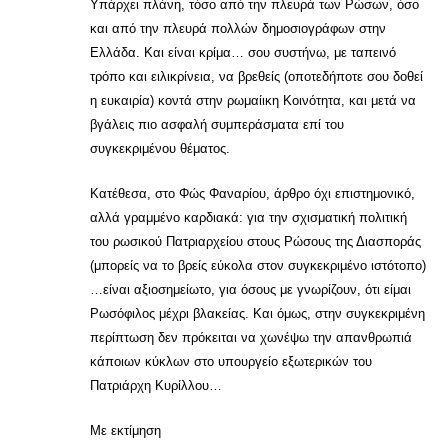
Υπάρχει πλάνη, τόσο από την πλευρά των Ρώσων, όσο
και από την πλευρά πολλών δημοσιογράφων στην
Ελλάδα. Και είναι κρίμα… σου συστήνω, με ταπεινό
τρόπο και ειλικρίνεια, να βρεθείς (οποτεδήποτε σου δοθεί
η ευκαιρία) κοντά στην ρωμαίικη Κοινότητα, και μετά να
βγάλεις πιο ασφαλή συμπεράσματα επί του
συγκεκριμένου θέματος.
Κατέθεσα, στο Φώς Φαναρίου, άρθρο όχι επιστημονικό,
αλλά γραμμένο καρδιακά: για την σχισματική πολιτική
του ρωσικού Πατριαρχείου στους Ρώσους της Διασποράς
(μπορείς να το βρείς εύκολα στον συγκεκριμένο ιστότοπο)
…είναι αξιοσημείωτο, για όσους με γνωρίζουν, ότι είμαι
Ρωσόφιλος μέχρι βλακείας. Και όμως, στην συγκεκριμένη
περίπτωση δεν πρόκειται να χωνέψω την απανθρωπιά
κάποιων κύκλων στο υπουργείο εξωτερικών του
Πατριάρχη Κυρίλλου…
Με εκτίμηση