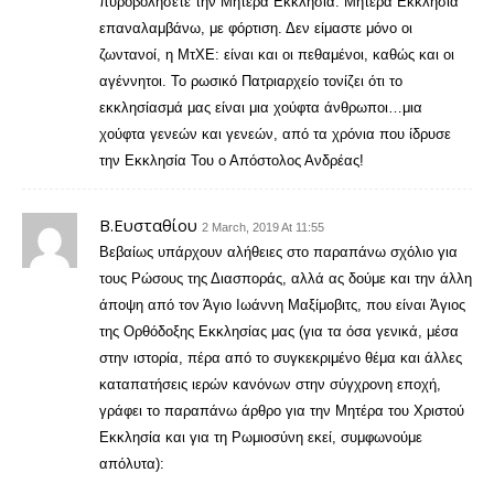
πυροβολήσετε την Μητέρα Εκκλησία. Μητέρα Εκκλησία
επαναλαμβάνω, με φόρτιση. Δεν είμαστε μόνο οι
ζωντανοί, η ΜτΧΕ: είναι και οι πεθαμένοι, καθώς και οι
αγέννητοι. Το ρωσικό Πατριαρχείο τονίζει ότι το
εκκλησίασμά μας είναι μια χούφτα άνθρωποι…μια
χούφτα γενεών και γενεών, από τα χρόνια που ίδρυσε
την Εκκλησία Του ο Απόστολος Ανδρέας!
Β.Ευσταθίου
2 March, 2019 At 11:55
Βεβαίως υπάρχουν αλήθειες στο παραπάνω σχόλιο για
τους Ρώσους της Διασποράς, αλλά ας δούμε και την άλλη
άποψη από τον Άγιο Ιωάννη Μαξίμοβιτς, που είναι Ἀγιος
της Ορθόδοξης Εκκλησίας μας (για τα όσα γενικά, μέσα
στην ιστορία, πέρα από το συγκεκριμένο θέμα και άλλες
καταπατήσεις ιερών κανόνων στην σύγχρονη εποχή,
γράφει το παραπάνω άρθρο για την Μητέρα του Χριστού
Εκκλησία και για τη Ρωμιοσύνη εκεί, συμφωνούμε
απόλυτα):