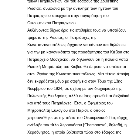
τριών Πατριαρχείων και του εδάφους της Σοβιετικής
Ρωσίας, σύμφωνα με την αντίληψη των ηγετών του
Πατριαρχείου εισέρχεται στην συγκρότηση του
Οικουμενικού Πατριαρχείου.
Αυξάνοντας δίχως όρια τις επιθυμίες τους να υποτάξουν
τμήματα της Ρωσίας, οι Πατριάρχες της
Κωνσταντινουπόλεως άρχισαν να κάνουν και δηλώσεις
για την μη κανονικότητα της προσάρτησης του Κιέβου στο
Πατριαρχείο Μόσχαςκαι να δηλώνουν ότι η παλαιά νότια
Ρωσική Μητρόπολη του Κιέβου θα έπρεπε να υπόκειται
στον Θρόνο της Κωνσταντινουπόλεως. Μια τέτοια άποψη
δεν εκφράζεται μόνο με σαφήνεια στον Τόμο της 13ης
Νοεμβρίου του 1924, σε σχέση με τον διαχωρισμό της
Πολωνικής Εκκλησίας, αλλά επίσης προωθείται διεξοδικά
και από τους Πατριάρχες. Έτσι, ο Εφημέριος του
Μητροπολίτη Ευλόγιου στο Παρίσι, ο οποίος
χειροτονήθηκε με την άδεια του Οικουμενικού Πατριάρχη,
ανέλαβε τον τίτλο Χερσονήσου [Chersonese], δηλαδή, η
Χερσόνησος, η οποία βρίσκεται τώρα στο έδαφος της