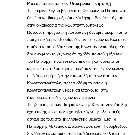
Ρωσίας, υπόκειται στον Οικουμενικό Πατριάρχη.
Το επόμενο λογικό βήμα για το Οικουμενικό Πατριαρχείο
θα είναι να διακηρύξει ότι ολόκληρη η Ρωσία υπάγεται
στην δικαιοδοσία της Κωνσταντινουπόλεως.
Ωστόσο, η πραγματική πνευματική δύναμη, ακόμη και τα
πραγματικά όρια εξουσίας δεν αντιστοιχούν καθόλου σε
αυτήν την αυτο-εξάπλωση της Κωνσταντινούπολης. Και
δεν αναφέρω το γεγονός ότι σχεδόν παντού η εξουσία
του Πατριάρχη είναι εντελώς εικονική και συνίσταται
κυρίως στην τιτλοποίηση επισκόπων που έχουν εκλεγεί
σε διάφορα μέρη ή στην αποστολή τέτοιων από την
Κωνσταντινούπολη, πολλά εδάφη τα οποία η
Κωνσταντινούπολη θεωρεί ότι υπάγονται στην
δικαιοδοσία της δεν έχουν καν ποίμνιο.
Το ηθικό κύρος των Πατριαρχών της Κωνσταντινούπολης
έχει επίσης πέσει πολύ χαμηλά λόγω της εξαιρετικής
αστάθειάς τους στα εκκλησιαστικά θέματα. Έτσι, ο
Πατριάρχης Μελέτιος ο Δ διοργάνωσε ένα «Πανορθόδοξο
Συνέδριο» με εκπροσώπους από διάφορες εκκλησίες το