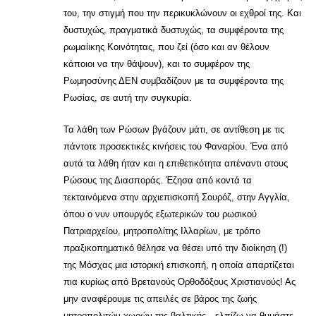
του, την στιγμή που την περικυκλώνουν οι εχθροί της. Και
δυστυχώς, πραγματικά δυστυχώς, τα συμφέροντα της
ρωμαίικης Κοινότητας, που ζεί (όσο και αν θέλουν
κάποιοι να την θάψουν), και το συμφέρον της
Ρωμηοσύνης ΔΕΝ συμβαδίζουν με τα συμφέροντα της
Ρωσίας, σε αυτή την συγκυρία.
Τα λάθη των Ρώσων βγάζουν μάτι, σε αντίθεση με τις
πάντοτε προσεκτικές κινήσεις του Φαναρίου. Ένα από
αυτά τα λάθη ήταν και η επιθετικότητα απέναντι στους
Ρώσους της Διασποράς. Έζησα από κοντά τα
τεκταινόμενα στην αρχιεπισκοπή Σουρόζ, στην Αγγλία,
όπου ο νυν υπουργός εξωτερικών του ρωσικού
Πατριαρχείου, μητροπολίτης Ιλλαρίων, με τρόπο
πραξικοπηματικό θέλησε να θέσει υπό την διοίκηση (!)
της Μόσχας μια ιστορική επισκοπή, η οποία απαρτίζεται
πια κυρίως από Βρετανούς Ορθοδόξους Χριστιανούς! Ας
μην αναφέρουμε τις απειλές σε βάρος της ζωής
μητροπολιτών χωρών της βαλτικής…ελπίζω να θυμάστε