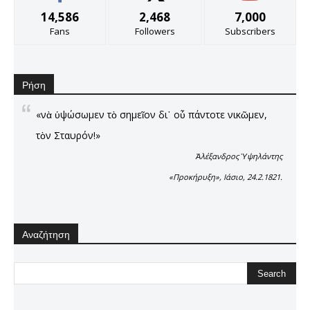
14,586
2,468
7,000
Fans
Followers
Subscribers
Ρήση
«νὰ ὑψώσωμεν τὸ σημεῖον δι᾿ οὗ πάντοτε νικῶμεν,
τὸν Σταυρόν!»
Ἀλέξανδρος Ὑψηλάντης
«Προκήρυξη», Ιάσιο, 24.2.1821.
Αναζήτηση