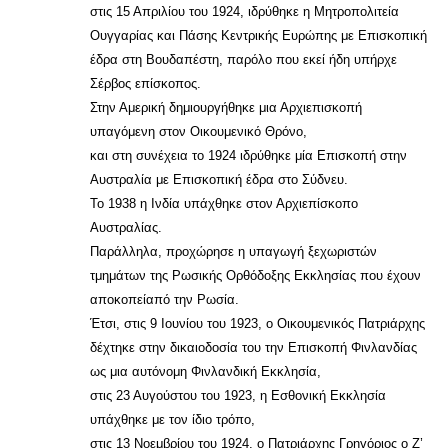
στις 15 Απριλίου του 1924, ιδρύθηκε η Μητροπολιτεία
Ουγγαρίας και Πάσης Κεντρικής Ευρώπης με Επισκοπική
έδρα στη Βουδαπέστη, παρόλο που εκεί ήδη υπήρχε
Σέρβος επίσκοπος.
Στην Αμερική δημιουργήθηκε μια Αρχιεπισκοπή
υπαγόμενη στον Οικουμενικό Θρόνο,
και στη συνέχεια το 1924 ιδρύθηκε μία Επισκοπή στην
Αυστραλία με Επισκοπική έδρα στο Σύδνευ.
Το 1938 η Ινδία υπάχθηκε στον Αρχιεπίσκοπο
Αυστραλίας.
Παράλληλα, προχώρησε η υπαγωγή ξεχωριστών
τμημάτων της Ρωσικής Ορθόδοξης Εκκλησίας που έχουν
αποκοπείαπό την Ρωσία.
Έτσι, στις 9 Ιουνίου του 1923, ο Οικουμενικός Πατριάρχης
δέχτηκε στην δικαιοδοσία του την Επισκοπή Φινλανδίας
ως μια αυτόνομη Φινλανδική Εκκλησία,
στις 23 Αυγούστου του 1923, η Εσθονική Εκκλησία
υπάχθηκε με τον ίδιο τρόπο,
στις 13 Νοεμβρίου του 1924, ο Πατριάρχης Γρηγόριος ο Ζ’