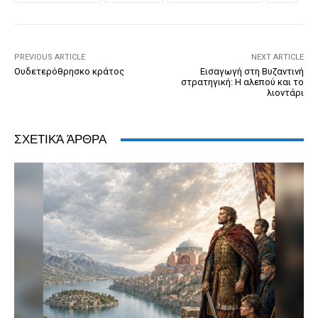
o
g
n
ss
p
n
o
er
dl
p
k
y
PREVIOUS ARTICLE
NEXT ARTICLE
Ουδετερόθρησκο κράτος
Εισαγωγή στη Βυζαντινή
στρατηγική: Η αλεπού και το
λιοντάρι
ΣΧΕΤΙΚΆ ΆΡΘΡΑ