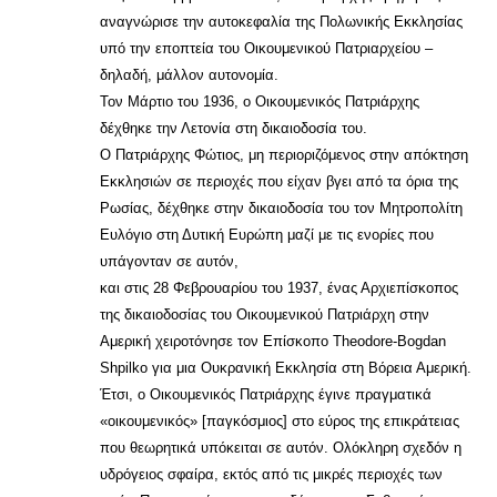
αναγνώρισε την αυτοκεφαλία της Πολωνικής Εκκλησίας
υπό την εποπτεία του Οικουμενικού Πατριαρχείου –
δηλαδή, μάλλον αυτονομία.
Τον Μάρτιο του 1936, ο Οικουμενικός Πατριάρχης
δέχθηκε την Λετονία στη δικαιοδοσία του.
Ο Πατριάρχης Φώτιος, μη περιοριζόμενος στην απόκτηση
Εκκλησιών σε περιοχές που είχαν βγει από τα όρια της
Ρωσίας, δέχθηκε στην δικαιοδοσία του τον Μητροπολίτη
Ευλόγιο στη Δυτική Ευρώπη μαζί με τις ενορίες που
υπάγονταν σε αυτόν,
και στις 28 Φεβρουαρίου του 1937, ένας Αρχιεπίσκοπος
της δικαιοδοσίας του Οικουμενικού Πατριάρχη στην
Αμερική χειροτόνησε τον Επίσκοπο Theodore-Bogdan
Shpilko για μια Ουκρανική Εκκλησία στη Βόρεια Αμερική.
Έτσι, ο Οικουμενικός Πατριάρχης έγινε πραγματικά
«οικουμενικός» [παγκόσμιος] στο εύρος της επικράτειας
που θεωρητικά υπόκειται σε αυτόν. Ολόκληρη σχεδόν η
υδρόγειος σφαίρα, εκτός από τις μικρές περιοχές των