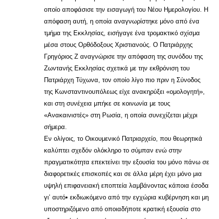
οποίο αποφάσισε την εισαγωγή του Νέου Ημερολογίου. Η
απόφαση αυτή, η οποία αναγνωρίστηκε μόνο από ένα
τμήμα της Εκκλησίας, εισήγαγε ένα τρομακτικό σχίσμα
μέσα στους Ορθόδοξους Χριστιανούς. Ο Πατριάρχης
Γρηγόριος Ζ αναγνώρισε την απόφαση της συνόδου της
Ζωντανής Εκκλησίας σχετικά με την εκθρόνιση του
Πατριάρχη Τύχωνα, τον οποίο λίγο πιο πριν η Σύνοδος
της Κωνσταντινουπόλεως είχε ανακηρύξει «ομολογητή»,
και στη συνέχεια μπήκε σε κοινωνία με τους
«Ανακαινιστές» στη Ρωσία, η οποία συνεχίζεται μέχρι
σήμερα.
Εν ολίγοις, το Οικουμενικό Πατριαρχείο, που θεωρητικά
καλύπτει σχεδόν ολόκληρο το σύμπαν ενώ στην
πραγματικότητα επεκτείνει την εξουσία του μόνο πάνω σε
διαφορετικές επισκοπές και σε άλλα μέρη έχει μόνο μια
υψηλή επιφανειακή εποπτεία λαμβάνοντας κάποια έσοδα
γι’ αυτό• εκδιωκόμενο από την εγχώρια κυβέρνηση και μη
υποστηριζόμενο από οποιαδήποτε κρατική εξουσία στο