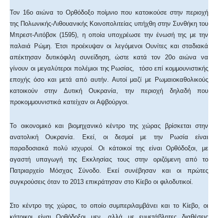
Τον 16ο αιώνα το Ορθόδοξο ποίμνιο που κατοικούσε στην περιοχή
της Πολωνικής-Λιθουανικής Κοινοπολιτείας υπήχθη στην Συνθήκη του
Μπρεστ-Λιτόβσκ (1595), η οποία υποχρέωσε την ένωσή της με την
παλαιά Ρώμη. Έτσι προέκυψαν οι λεγόμενοι Ουνίτες και σταδιακά
απέκτησαν δυτικόφιλη συνείδηση, ώστε κατά τον 20ο αιώνα να
γίνουν οι μεγαλύτεροι πολέμιοι της Ρωσίας, τόσο επί κομμουνιστικής
εποχής όσο και μετά από αυτήν. Αυτοί μαζί με Ρωμαιοκαθολικούς
κατοικούν στην Δυτική Ουκρανία, την περιοχή δηλαδή που
προκομμουνιστικά κατείχαν οι Αψβούργοι.
Το οικονομικό και βιομηχανικό κέντρο της χώρας βρίσκεται στην
ανατολική Ουκρανία. Εκεί, οι δεσμοί με την Ρωσία είναι
παραδοσιακά πολύ ισχυροί. Οι κάτοικοί της είναι Ορθόδοξοι, με
αγαστή υπαγωγή της Εκκλησίας τους στην οριζόμενη από το
Πατριαρχείο Μόσχας Σύνοδο. Εκεί συνέβησαν και οι πρώτες
συγκρούσεις όταν το 2013 επικράτησαν στο Κίεβο οι φιλοδυτικοί.
Στο κέντρο της χώρας, το οποίο συμπεριλαμβάνει και το Κίεβο, οι
κάτοικοι είναι Ορθόδοξοι μεν, αλλά με ευμετάβλητες διαθέσεις