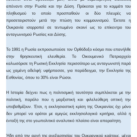
απέναντι στην Ρωσία και την Δύση. Πρόκειται για το κομμάτι του
πληθυσμού το οποίο προσπαθούν οι δύο πλευρές να
προσεταιριστούν μετά την πτώση του κομμουνισμού. Έκτοτε η
Ουκρανία ισορροπεί σε τεντωμένο σκοινί ως το επίκεντρο του
ανταγωνισμού Ρωσίας και Δύσης.
Το 1991 η Ρωσία εκπροσωπούσε τον Ορθόδοξο κόσμο που επανήλθε
στην θρησκευτική ελευθερία. Το Οικουμενικό Πατριαρχείο
καλωσόρισε τη Ρωσική Εκκλησία περισσότερο ως ανταγωνιστή παρά
ως χαμένη αδελφή: υφήρπασσε, για παράδειγμα, την Εκκλησία της
Εσθονίας, όπου το 30% είναι Ρώσοι.
Η Ιστορία δείχνει πως η πολιτισμική ταυτότητα συμπλέκεται με την
πολιτική, παρόλο που η μαρξιστική και φιλελεύθερη οπτική την
υποβαθμίζουν. Έτσι, η εκκλησιαστική κρίση της Ουκρανίας όχι μόνο
δεν μπορεί να οράται με αμιγώς εκκλησιολογικά κριτήρια, αλλά η
ένταξή της στο γεωπολιτικό αναλυτικό πλαίσιο είναι απαραίτητη.
Ήδη από την αρχή της ανεξαρτησίας του Ουκρανικού κράτους, μέχρι