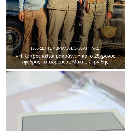
1955-ΣΕΠΤΕΜΒΡΙΑΝΆ-ΕΟΚΑ-ΑΤΤΊΛΑΣ
«Η Κύπρος κείται μακράν…» και ο 28χρονος
έφεδρος καταδρομέας Μάκης Σεργίδης.