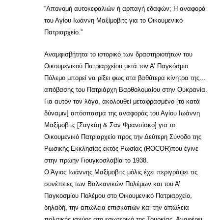
“Απονομή αυτοκεφαλιών ή αρπαγή εδαφών; Η αναφορά
του Αγίου Ιωάννη Μαξίμοβιτς για το Οικουμενικό
Πατριαρχείο.”
Αναμφισβήτητα το ιστορικό των δραστηριοτήτων του
Οικουμενικού Πατριαρχείου μετά τον Α’ Παγκόσμιο
Πόλεμο μπορεί να ρίξει φως στα βαθύτερα κίνητρα της…
απόβασης του Πατριάρχη Βαρθολομαίου στην Ουκρανία.
Για αυτόν τον λόγο, ακολουθεί μεταφρασμένο [το κατά
δύναμιν] απόσπασμα της αναφοράς του Αγίου Ιωάννη
Μαξίμοβιτς [Σαγκάη & Σαν Φρανσίσκο] για το
Οικουμενικό Πατριαρχείο προς την Δεύτερη Σύνοδο της
Ρωσικής Εκκλησίας εκτός Ρωσίας (ROCOR)που έγινε
στην πρώην Γιουγκοσλαβία το 1938.
Ο Άγιος Ιωάννης Μαξίμοβιτς μόλις έχει περιγράψει τις
συνέπειες των Βαλκανικών Πολέμων και του Α’
Παγκοσμίου Πολέμου στο Οικουμενικό Πατριαρχείο,
δηλαδή, την απώλεια επισκοπών και την απώλεια
πολιτικής ισχύος στο εσωτερικό της Τουρκίας. Αναφέρει