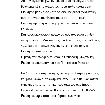
Λοιπον αγαπητε φιλε αν μου επιτρεπεις λογω του οτι
βρισκομαι εξ επαγγελματος παρα πολυ κοντα στην
Εκκλησία μας να σου πω οτι δεν θεωρειται σχισματικη
αυτη η κινηση του Φιλαρετου απο ….καποιους.
Ειναι σχισματικη εκ των γεγονοτων και εκ των ιερων
κανονων.
Και προς επικυρωσιν αυτων να σου αναφερω οτι δεν
αναφερεται στα Διπτυχα της Εκκλησίας μας που πιθανως
γνωριζεις οτι περιλαμβανουν όλες της Ορθοδοξες
Εκκλησίες στον κοσμο.
Η μονη που αναφερεται ειναι η Ορθοδοξη Ουκρανικη
Εκκλησία που υπαγεται στο Πατριαρχείο Μοσχας.
Να ξερεις οτι αυτη η ατυχης κινηση του Πατριαρχειου μας
θα φερει μεγαλα προβληματα στην Εκκλησία μας καθως
ενήργησε κατα τα παπικα προτυπα του αλαθητου…
Θα οφειλε να διαβουλευθεί με τις υπολοιπες Ορθοδοξες
Εκκλησίες πριν απο οποιαδηποτε ενεργεια….