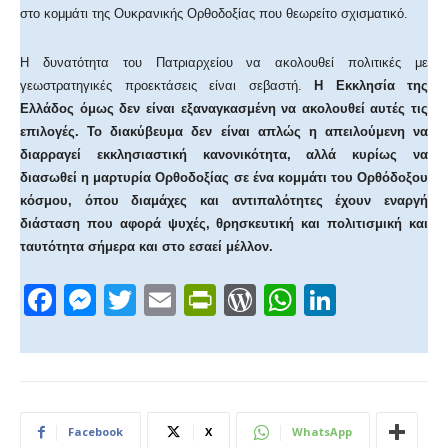
στο κομμάτι της Ουκρανικής Ορθοδοξίας που θεωρείτο σχισματικό.
Η δυνατότητα του Πατριαρχείου να ακολουθεί πολιτικές με
γεωστρατηγικές προεκτάσεις είναι σεβαστή.
Η Εκκλησία της
Ελλάδος όμως δεν είναι εξαναγκασμένη να ακολουθεί αυτές τις
επιλογές. Το διακύβευμα δεν είναι απλώς η απειλούμενη να
διαρραγεί εκκλησιαστική κανονικότητα, αλλά κυρίως
να
διασωθεί η μαρτυρία Ορθοδοξίας σε ένα κομμάτι του Ορθόδοξου
κόσμου, όπου διαμάχες και αντιπαλότητες έχουν εναργή
διάσταση που αφορά ψυχές, θρησκευτική και πολιτισμική και
ταυτότητα σήμερα και στο εσαεί μέλλον.
F
M
T
E
Pr
W
W
Li
a
e
wi
m
in
or
h
n
c
ss
tt
ail
tF
d
at
k
e
e
er
ri
Pr
s
e
b
n
e
e
A
dI
Facebook
X
WhatsApp