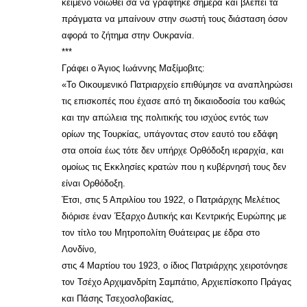
κείμενο νοιώθει σα να γράφτηκε σήμερα και βλέπει τα
πράγματα να μπαίνουν στην σωστή τους διάσταση όσον
αφορά το ζήτημα στην Ουκρανία.
***
Γράφει ο Άγιος Ιωάννης Μαξίμοβιτς:
«Το Οικουμενικό Πατριαρχείο επιθύμησε να αναπληρώσει
τις επισκοπές που έχασε από τη δικαιοδοσία του καθώς
και την απώλεια της πολιτικής του ισχύος εντός των
ορίων της Τουρκίας, υπάγοντας στον εαυτό του εδάφη
στα οποία έως τότε δεν υπήρχε Ορθόδοξη ιεραρχία, και
ομοίως τις Εκκλησίες κρατών που η κυβέρνησή τους δεν
είναι Ορθόδοξη.
Έτσι, στις 5 Απριλίου του 1922, ο Πατριάρχης Μελέτιος
διόρισε έναν Έξαρχο Δυτικής και Κεντρικής Ευρώπης με
τον τίτλο του Μητροπολίτη Θυάτειρας με έδρα στο
Λονδίνο,
στις 4 Μαρτίου του 1923, ο ίδιος Πατριάρχης χειροτόνησε
τον Τσέχο Αρχιμανδρίτη Σαμπάτιο, Αρχιεπίσκοπο Πράγας
και Πάσης Τσεχοσλοβακίας,