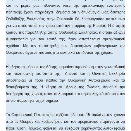
και τις μέρες μας, ιθύνοντες νόες της αμερικανικής εξωτερικής
πολιτικής έχουν παραδεχτεί δημόσια ότι η δημιουργία μίας δεύτερης
Ορθόδοξης Εκκλησίας στην Ουκρανία θα λειτουργούσε καταλυτικά
για να αποσπάσει την χώρα από την επιρροή της Ρωσίας. Η ύπαρξη
λοιπόν της παράλληλης αυτής Ορθόδοξης Εκκλησίας, η οποία αξίωνε
Αυτοκεφαλία για τον εαυτό της, ήταν αποτέλεσμα αμερικανικού
σχεδίου. Με την υποστήριξη των δυτικόφιλων κυβερνήσεων της
Ουκρανίας άγρευε πιστούς στα κεντρικά και δυτικά της χώρας.
Η κλήση εκ μέρους της Δύσης, σημαίνει αφομοίωση στην γεωπολιτική
και πολιτισμική ταυτότητά της. Γι’ αυτό και η Ουνιτική Εκκλησία
υποστηρίζει με τόσο πάθος την Ουκρανική Αυτοκεφαλία και τα
διακυβεύματα της. Η κλήση εκ μέρους της Ρωσίας, σημαίνει την
διατήρηση της χώρας στον πολιτισμικό και σημειολογικό κόσμο στον
οποίο πορεύτηκε μέχρι σήμερα.
Το Οικουμενικό Πατριαρχείο πιέζεται εδώ και 15 τουλάχιστον χρόνια
από τις Ουκρανικές κυβερνήσεις και τον αμερικανικό παράγοντα να
πάρει θέση. Τελικώς φαίνεται να ενέδωσε χορηγώντας Αυτοκεφαλία