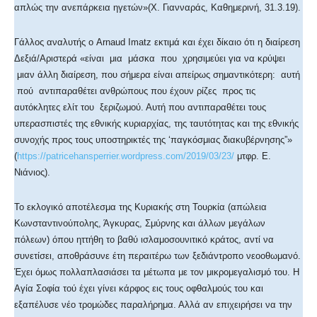
απλώς την ανεπάρκεια ηγετών»(Χ. Γιανναράς, Καθημερινή, 31.3.19).
Γάλλος αναλυτής ο Arnaud Imatz εκτιμά και έχει δίκαιο ότι η διαίρεση
Δεξιά/Αριστερά «είναι μια μάσκα που χρησιμεύει για να κρύψει
μιαν άλλη διαίρεση, που σήμερα είναι απείρως σημαντικότερη: αυτή
πού αντιπαραθέτει ανθρώπους που έχουν ρίζες προς τις
αυτόκλητες ελίτ του ξεριζωμού. Αυτή που αντιπαραθέτει τους
υπερασπιστές της εθνικής κυριαρχίας, της ταυτότητας και της εθνικής
συνοχής προς τους υποστηρικτές της ‘παγκόσμιας διακυβέρνησης”»
(
https://patricehansperrier.
wordpress.com/2019/03/23/
μτφρ. Ε.
Νιάνιος).
Το εκλογικό αποτέλεσμα της Κυριακής στη Τουρκία (απώλεια
Κωνσταντινούπολης, Άγκυρας, Σμύρνης και άλλων μεγάλων
πόλεων) όπου ηττήθη το βαθύ ισλαμοσουνιτικό κράτος, αντί να
συνετίσει, αποθράσυνε έτη περαιτέρω των ξεδιάντροπο νεοοθωμανό.
Έχει όμως πολλαπλασιάσει τα μέτωπα με τον μικρομεγαλισμό του. Η
Αγία Σοφία τού έχει γίνει κάρφος εις τους οφθαλμούς του και
εξαπέλυσε νέο τρομώδες παραλήρημα. Αλλά αν επιχειρήσει να την