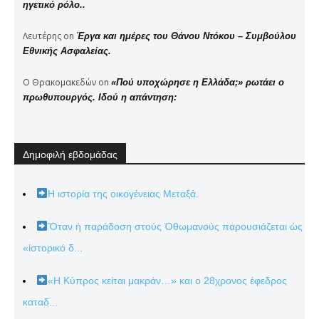
ηγετικό ρόλο..
Λευτέρης
on
Έργα και ημέρες του Θάνου Ντόκου – Συμβούλου
Εθνικής Ασφαλείας.
Ο Θρακομακεδών
on
«Πού υποχώρησε η Ελλάδα;» ρωτάει ο
πρωθυπουργός. Ιδού η απάντηση:
Δημοφιλή εβδομάδας
Η ιστορία της οικογένειας Μεταξά.
Ὅταν ἡ παράδοση στούς Ὀθωμανούς παρουσιάζεται ὡς
«ἱστορικό δ...
«Η Κύπρος κείται μακράν…» και ο 28χρονος έφεδρος
καταδ...