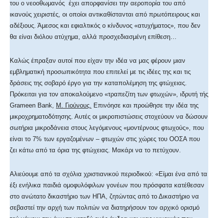
του ο νεοοθωμανός έχει απορφανίσει την αεροπορία του από
ικανούς χειριστές, οι οποίοι αντικαθίστανται από πρωτόπειρους και
αδέξιους. Άμεσος και εφιαλτικός ο κίνδυνος «ατυχήματος», που δεν
θα είναι διόλου ατύχημα, αλλά προσχεδιασμένη επίθεση…
Καλώς έπραξαν αυτοί που είχαν την ιδέα να μας φέρουν μιαν
εμβληματική προσωπικότητα που επιτελεί με τις ιδέες της και τις
δράσεις της σοβαρό έργο για την καταπολέμηση της φτώχειας.
Πρόκειται για τον αποκαλούμενο «τραπεζίτη των φτωχών», ιδρυτή τής
Grameen Bank,
Μ. Γιούνους.
Επινόησε και προώθησε την ιδέα της
μικροχρηματοδότησης. Αυτές οι μικροπιστώσεις στοχεύουν να δώσουν
σωτήρια μικροδάνεια στους λεγόμενους «μοντέρνους φτωχούς», που
είναι το 7% των εργαζομένων – φτωχών στις χώρες του ΟΟΣΑ που
ζει κάτω από τα όρια της φτώχειας. Μακάρι να το πετύχουν.
Αλιεύουμε από τα σχόλια χριστιανικού περιοδικού: «Είμαι ένα από τα
έξι ενήλικα παιδιά ομοφυλόφιλων γονέων που πρόσφατα κατέθεσαν
στο ανώτατο δικαστήριο των ΗΠΑ, ζητώντας από το Δικαστήριο να
σεβαστεί την αρχή των πολιτών να διατηρήσουν τον αρχικό ορισμό