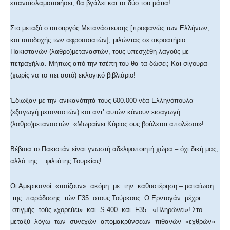
επαναϊσλαμοποιήσει, θα βγάλει και τα δύο του μάτια!
Στο μεταξύ ο υπουργός Μετανάστευσης [προφανώς των Ελλήνων,
και υποδοχής των αφροασιατών], μιλώντας σε ακροατήριο
Πακιστανών (λαθρο)μεταναστών, τους υπεσχέθη λαγούς με
πετραχήλια. Μήπως από την τσέπη του θα τα δώσει; Και σίγουρα
(χωρίς να το πει αυτό) εκλογικό βιβλιάριο!
Έδιωξαν με την ανικανότητά τους 600.000 νέα Ελληνόπουλα
(εξαγωγή μεταναστών) και αντ’ αυτών κάνουν εισαγωγή
(λαθρο)μεταναστών. «Μωραίνει Κύριος ους βούλεται απολέσαι»!
Βέβαια το Πακιστάν είναι γνωστή αδελφοποιητή χώρα – όχι δική μας,
αλλά της… φιλτάτης Τουρκίας!
Οι Αμερικανοί «παίζουν» ακόμη με την καθυστέρηση – ματαίωση
της παράδοσης τών F35 στους Τούρκους. Ο Ερντογάν μέχρι
στιγμής τούς «χορεύει» και S-400 και F35. «Πληρώνει»! Στο
μεταξύ λόγω των συνεχών απομακρύνσεων πιθανών «εχθρών»