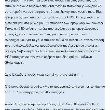
τού γάμου: την ένωση μεταξύ ενός άνδρα και μιας γυναικάς που
αποκλείει όλους τους άλλους, έτσι ώστε τα παιδιά να γνωρίζουν και
να μπορούν να ανατραφούν από τους βιολογικούς γονείς τους. Είμαι
η κόρη ενός gay πατέρα που πέθανε από AIDS. Περιέγραψα την
εμπειρία μου στο βιβλίο μου “Η επίδραση των ομοφυλόφιλων γονέων”.
Πάνω από 50 ενήλικα παιδιά που μεγάλωσαν με ομοφυλόφιλους
γονείς έχουν επικοινωνήσει μαζί μου, για να μοιραστούν τις
ανησυχίες μου για το γάμο ατόμων τού ιδίου φύλου και την ανατροφή
των παιδιών…Θέλω να προειδοποιήσω την Αμερική να περιμένει
σοβαρή διάβρωση των ελευθεριών, αν το Ανώτατο Δικαστήριο των
ΗΠΑ υποχρεώσει τον γάμο ατόμων τού ιδίου φύλου…»(Dawn
Stefanowicz).
Στην Ελλάδα ο χορός καλά κρατεί και πέρα βρέχει!…
Ο Βίκτωρ Ουγκώ έγραψε: «Με το πραγματικό υπάρχεις, με το ιδανικό
ζεις. Τα ζώα υπάρχουν, ο άνθρωπος ζει».
Αποκαλυπτικός ο πρώην πρόεδρος της Γαλλίας Φρανσουά Ολάντ
στο εσχάτως εκδοθέν βιβλίο του μάς πληροφορεί ότι του ετηλεφώνησε