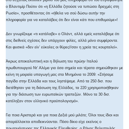
ο Βλαντιμίρ Πούτιν ότι «η Ελλάδα ζητούσε να τυπώσει δραχμές στη
Ρωσία», προσθέτοντας ότι «ήθελα να σού δώσω αυτήν την
πληροφορία για να καταλάβεις ότι δεν είναι κάτι που επιθυμούμε»!
Δεν γνωρίζουμε «τι κατάλαβε» ο Ολάντ, αλλά εμείς καταλάβαμε ότι
στις διεθνείς σχέσεις δεν υπάρχουν φιλίες, αλλά μόνο συμφέροντα.
Και φυσικά «δεν είν’ εύκολες οι θύρες//σαν η χρεία τες κουρταλεί».
Άκρως αποκαλυπτική και η δήλωση του πρώην Ιταλού
πρωθυπουργού Ντ’ Αλέμα για όσα σημεία και τέρατα σημειώθηκαν με
κείνη τη μοιραία υπαγωγή μας στα Μνημόνια το 2009: «Στήσαμε
παγίδα στην Ελλάδα και τους ληστέψαμε. Από τα 250 δισ. που
διετέθησαν για τη διάσωση της Ελλάδος, τα 220 χρησιμοποιήθηκαν
για την διάσωση των ευρωπαϊκών τραπεζών. Μόνο τα 30 δισ.
κατέληξαν στον ελληνικό προϋπολογισμό».
Για ποια Αριστερά και για ποια Δεξιά μού μιλάτε; Όλοι τους ίδιοι και
απαράλλακτοι αποδεικνύονται. Πόσο δίκιο είχε εκείνος ο
πρωτομάρτυρας της Ελληνικής Ελευθερίας, ο Ρήγας Βελεστινλής,