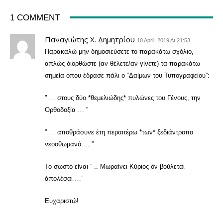
1 COMMENT
Παναγιώτης X. Δημητρίου
10 April, 2019 At 21:53
Παρακαλώ μην δημοσιεύσετε το παρακάτω σχόλιο,
απλώς διορθώστε (αν θέλετε/αν γίνετε) τα παρακάτω
σημεία όπου έδρασε πάλι ο “Δαίμων του Τυπογραφείου”:
” … στους δύο *θεμελιώδης* πυλώνες του Γένους, την
Ορθοδοξία … ”
” … αποθράσυνε έτη περαιτέρω *των* ξεδιάντροπο
νεοοθωμανό … ”
Το σωστό είναι ” .. Μωραίνει Κύριος ὅν βούλεται
ἀπολέσαι …”
Ευχαριστώ!