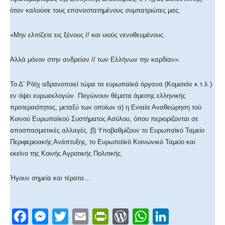
όταν καλούσε τους επαναστατημένους συμπατριώτες μας:
«Μην ελπίζετε εις ξένους // και υιούς νενοθευμένους.
Αλλά μόνον στην ανδρείαν // των Ελλήνων την καρδίαν».
Το Δ’ Ράϊχ αδρανοποιεί τώρα τα ευρωπαϊκά όργανα (Κομισιόν κ.τ.λ.)
εν όψει ευρωεκλογών. Παγώνουν θέματα άμεσης ελληνικής
προτεραιότητας, μεταξύ των οποίων α) η Ενιαία Αναθεώρηση τού
Κοινού Ευρωπαϊκού Συστήματος Ασύλου, όπου περιορίζονται σε
αποσπασματικές αλλαγές. β) Υποβαθμίζουν το Ευρωπαϊκό Ταμείο
Περιφερειακής Ανάπτυξης, το Ευρωπαϊκό Κοινωνικό Ταμείο και
εκείνο της Κοινής Αγροτικής Πολιτικής.
Ήγουν σημεία και τέρατα…
F
M
T
E
Pr
W
W
Li