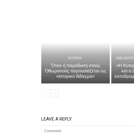
ΙΣΤΟΡΊΑ
1955-ΣΕΠΤ
Ὅταν ἡ παράδοση στούς
«Η Κύπρ
Ὀθωμανούς παρουσιάζεται ὡς
και ο
«ἱστορικό δίδαγμα»
καταδρομ
LEAVE A REPLY