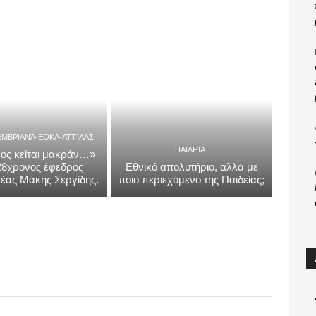
ΕΜΒΡΙΑΝΆ-ΕΟΚΑ-ΑΤΤΊΛΑΣ
ΠΑΙΔΕΊΑ
ος κείται μακράν…»
 28χρονος έφεδρος
Εθνικό απολυτήριο, αλλά με
έας Μάκης Σεργίδης.
ποιο περιεχόμενο της Παιδείας;