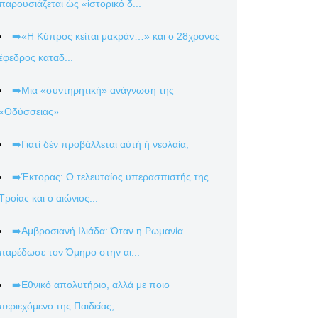
παρουσιάζεται ὡς «ἱστορικό δ...
➡️«Η Κύπρος κείται μακράν…» και ο 28χρονος
έφεδρος καταδ...
➡️Μια «συντηρητική» ανάγνωση της
«Οδύσσειας»
➡️Γιατί δέν προβάλλεται αὐτή ἡ νεολαία;
➡️Έκτορας: Ο τελευταίος υπερασπιστής της
Τροίας και ο αιώνιος...
➡️Αμβροσιανή Ιλιάδα: Όταν η Ρωμανία
παρέδωσε τον Όμηρο στην αι...
➡️Εθνικό απολυτήριο, αλλά με ποιο
περιεχόμενο της Παιδείας;