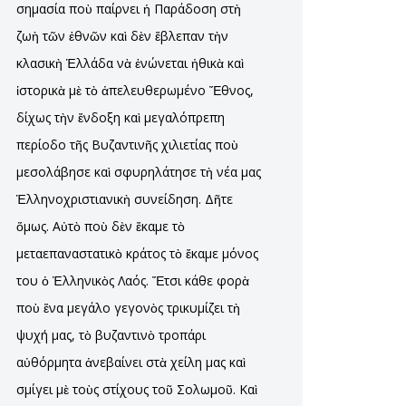
σημασία ποὺ παίρνει ἡ Παράδοση στὴ
ζωὴ τῶν ἐθνῶν καὶ δὲν ἔβλεπαν τὴν
κλασικὴ Ἑλλάδα νὰ ἑνώνεται ἠθικὰ καὶ
ἱστορικὰ μὲ τὸ ἀπελευθερωμένο Ἔθνος,
δίχως τὴν ἔνδοξη καὶ μεγαλόπρεπη
περίοδο τῆς Βυζαντινῆς χιλιετίας ποὺ
μεσολάβησε καὶ σφυρηλάτησε τὴ νέα μας
Ἑλληνοχριστιανικὴ συνείδηση. Δῆτε
ὅμως. Αὐτὸ ποὺ δὲν ἔκαμε τὸ
μεταεπαναστατικὸ κράτος τὸ ἔκαμε μόνος
του ὁ Ἑλληνικὸς Λαός. Ἔτσι κάθε φορὰ
ποὺ ἕνα μεγάλο γεγονὸς τρικυμίζει τὴ
ψυχή μας, τὸ βυζαντινὸ τροπάρι
αὐθόρμητα ἀνεβαίνει στὰ χείλη μας καὶ
σμίγει μὲ τοὺς στίχους τοῦ Σολωμοῦ. Καὶ