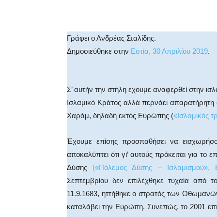
Facebook
X
WhatsA
Γράφει ο Ανδρέας Σταλίδης.
Δημοσιεύθηκε στην
Εστία, 30 Απριλίου 2019
.
Σ’ αυτήν την στήλη έχουμε αναφερθεί στην ισλ
Ισλαμικό Κράτος αλλά περνάει απαρατήρητη 
Χαράμ, δηλαδή εκτός Ευρώπης (
«Ισλαμικός τ
Έχουμε επίσης προσπαθήσει να εισχωρήσ
αποκαλύπτει ότι γι’ αυτούς πρόκειται για το 
Δύσης
(«Πόλεμος Δύσης – Ισλαμισμού», Ε
Σεπτεμβρίου δεν επιλέχθηκε τυχαία από τ
11.9.1683, ηττήθηκε ο στρατός των Οθωμανών
καταλάβει την Ευρώπη. Συνεπώς, το 2001 επι