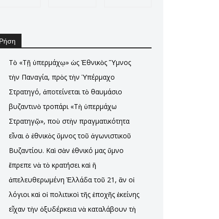
Ρήση
Τὸ «Τῇ ὑπερμάχῳ» ὡς Ἐθνικὸς Ὕμνος
τὴν Παναγία, πρὸς τὴν Ὑπέρμαχο
Στρατηγό, ἀποτείνεται τὸ θαυμάσιο
βυζαντινὸ τροπάρι «Τὴ ὑπερμάχω
Στρατηγῷ», ποὺ στὴν πραγματικότητα
εἶναι ὁ ἐθνικὸς ὕμνος τοῦ ἀγωνιστικοῦ
Βυζαντίου. Καὶ σὰν ἐθνικό μας ὕμνο
ἔπρεπε νὰ τὸ κρατήσει καὶ ἢ
ἀπελευθερωμένη Ἑλλάδα τοῦ 21, ἂν οἱ
λόγιοι καὶ οἱ πολιτικοὶ τῆς ἐποχῆς ἐκείνης
εἶχαν τὴν ὀξυδέρκεια νὰ καταλάβουν τὴ