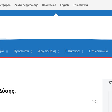
Αντίβαρου
Δελτία ενημέρωσης
Πολυτονικό
English
Επικοινωνία
φία
Πρόσωπα
Αρχειοθήκη
Επίκαιρα
Επικοινωνία
Σ
Δύσης.
0