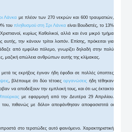
Σρι Λάνκα
με πλέον των 270 νεκρών και 600 τραυματιών,
70% του
πληθυσμού στη Σρι Λάνκα
είναι Βουδιστές, το 13%
Χριστιανοί, κυρίως Καθολικοί, αλλά και ένα μικρό τμήμα
 αυτής, την κάνουν τρίτοι λοιπόν. Επίσης, πρόκειται για
φάδαζε από εμφύλιο πόλεμο, γνωρίζει δηλαδή στην πολύ
ες, μαζική απώλεια ανθρώπων αυτής της κλίμακας.
 μετά τις εκρήξεις έγιναν ήδη έφοδοι σε πολλές ύποπτες
ψεις
, βλέπουμε ότι δύο τέτοιες
οργανώσεις
ήδη τέθηκαν
αβαν να αποδείξουν την εμπλοκή τους, και ότι ως έκτακτο
Μπούρκας
με εφαρμογή από την Δευτέρα 29 Απριλίου.
 του, πιθανώς με δόλο» απεφάνθησαν αποφασιστιτά οι
μπροστά στο τερατώδες αυτό φαινόμενο. Χαρακτηριστική