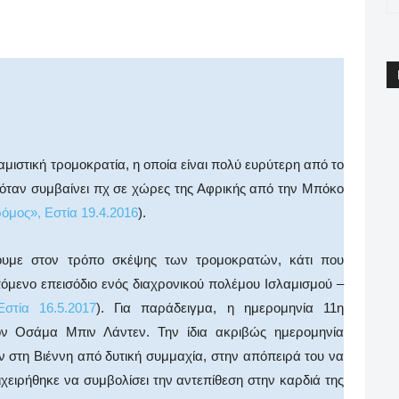
pp
Email
Print
Viber
αμιστική τρομοκρατία, η οποία είναι πολύ ευρύτερη από το
όταν συμβαίνει πχ σε χώρες της Αφρικής από την Μπόκο
ρόμος», Εστία 19.4.2016
).
ουμε στον τρόπο σκέψης των τρομοκρατών, κάτι που
επόμενο επεισόδιο ενός διαχρονικού πολέμου Ισλαμισμού –
στία 16.5.2017
). Για παράδειγμα, η ημερομηνία 11η
ον Οσάμα Μπιν Λάντεν. Την ίδια ακριβώς ημερομηνία
 στη Βιέννη από δυτική συμμαχία, στην απόπειρά του να
χειρήθηκε να συμβολίσει την αντεπίθεση στην καρδιά της