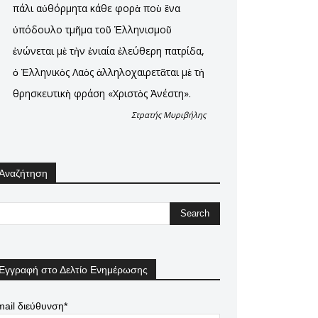
πάλι αὐθόρμητα κάθε φορὰ ποὺ ἕνα
ὑπόδουλο τμῆμα τοῦ Ἑλληνισμοῦ
ἑνώνεται μὲ τὴν ἑνιαία ἐλεύθερη πατρίδα,
ὁ Ἑλληνικὸς Λαὸς ἀλληλοχαιρετᾶται μὲ τὴ
θρησκευτικὴ φράση «Χριστὸς Ἀνέστη».
Στρατής Μυριβήλης
Αναζήτηση
Εγγραφή στο Δελτίο Ενημέρωσης
ail διεύθυνση*