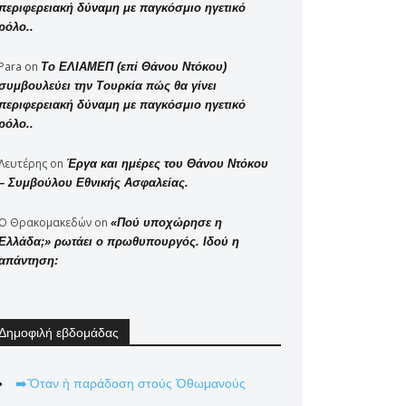
περιφερειακή δύναμη με παγκόσμιο ηγετικό
ρόλο..
Para
on
Το ΕΛΙΑΜΕΠ (επί Θάνου Ντόκου)
συμβουλεύει την Τουρκία πώς θα γίνει
περιφερειακή δύναμη με παγκόσμιο ηγετικό
ρόλο..
Λευτέρης
on
Έργα και ημέρες του Θάνου Ντόκου
– Συμβούλου Εθνικής Ασφαλείας.
Ο Θρακομακεδών
on
«Πού υποχώρησε η
Ελλάδα;» ρωτάει ο πρωθυπουργός. Ιδού η
απάντηση:
Δημοφιλή εβδομάδας
➡️Ὅταν ἡ παράδοση στούς Ὀθωμανούς