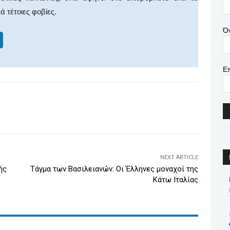
 τέτοιες φοβίες.
Ό
Li
n
k
Ε
e
dI
WhatsApp
Email
Print
Viber
n
NEXT ARTICLE
ής
Τάγμα των Βασιλειανών: Οι Έλληνες μοναχοί της
Κάτω Ιταλίας