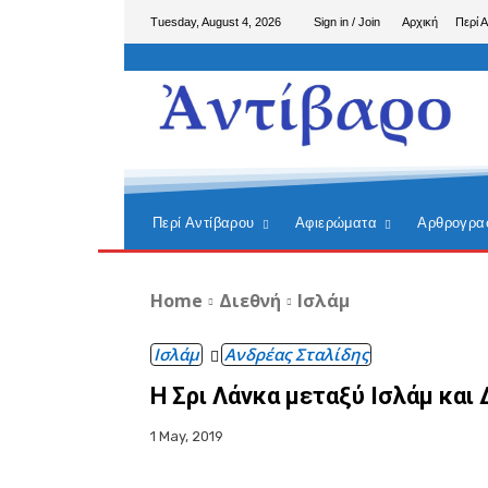
Tuesday, August 4, 2026
Sign in / Join
Αρχική
Περί 
Περί Αντίβαρου
Αφιερώματα
Αρθρογρα
Home
Διεθνή
Ισλάμ
Ισλάμ
Ανδρέας Σταλίδης
Η Σρι Λάνκα μεταξύ Ισλάμ και 
1 May, 2019