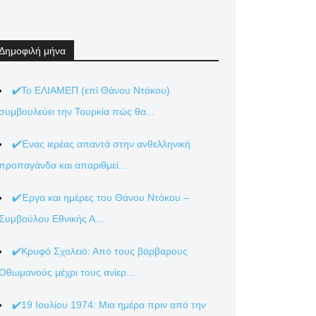
Δημοφιλή μήνα
✔️Το ΕΛΙΑΜΕΠ (επί Θάνου Ντόκου)
συμβουλεύει την Τουρκία πώς θα...
✔️Ένας ιερέας απαντά στην ανθελληνική
προπαγάνδα και απαριθμεί...
✔️Έργα και ημέρες του Θάνου Ντόκου –
Συμβούλου Εθνικής Α...
✔️Κρυφό Σχολειό: Από τους βάρβαρους
Οθωμανούς μέχρι τους ανίερ...
✔️19 Ιουλίου 1974: Μια ημέρα πριν από την