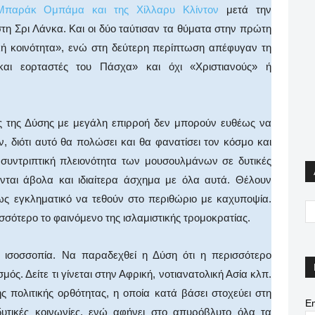
παράκ Ομπάμα και της Χίλλαρυ Κλίντον
μετά την
τη Σρι Λάνκα. Και οι δύο ταύτισαν τα θύματα στην πρώτη
ή κοινότητα», ενώ στη δεύτερη περίπτωση απέφυγαν τη
και εορταστές του Πάσχα» και όχι «Χριστιανούς» ή
ες της Δύσης με μεγάλη επιρροή δεν μπορούν ευθέως να
, διότι αυτό θα πολώσει και θα φανατίσει τον κόσμο και
η συντριπτική πλειονότητα των μουσουλμάνων σε δυτικές
νται άβολα και ιδιαίτερα άσχημα με όλα αυτά. Θέλουν
ως εγκληματικό να τεθούν στο περιθώριο με καχυποψία.
σότερο το φαινόμενο της ισλαμιστικής τρομοκρατίας.
ισοσσοπία. Να παραδεχθεί η Δύση ότι η περισσότερο
ός. Δείτε τι γίνεται στην Αφρική, νοτιανατολική Ασία κλπ.
 πολιτικής ορθότητας, η οποία κατά βάσει στοχεύει στη
Em
δυτικές κοινωνίες, ενώ αφήνει στο απυρόβλυτο όλα τα