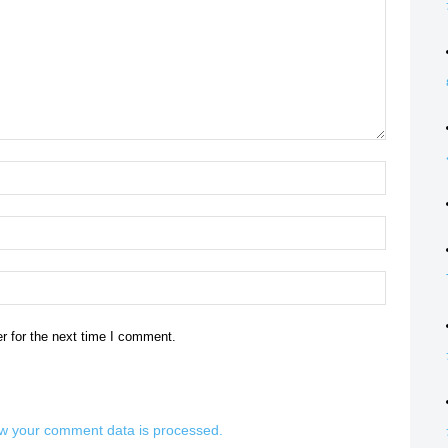
Name:*
Email:*
Website:
r for the next time I comment.
w your comment data is processed.