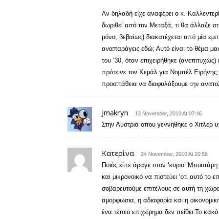
Αν δηλαδή είχε αναφέρει ο κ. Καλλεντερίδ
δωριθεί από τον Μεταξά, τι θα άλλαζε στ
μόνο, βεβαίως) διακατέχεται από μία εμ
αναπαράγεις εδώ; Αυτό είναι το θέμα μας
του ’30, όταν επιχειρήθηκε (ανεπιτυχώς)
πρότεινε τον Κεμάλ για Νομπέλ Ειρήνης
προσπάθεια να διαφυλάξουμε την ανατολ
Jmakryn
13 November, 2010 At 07:46
Στην Αυστρια οπου γεννηθηκε ο Χιτλερ υ
Κατερίνα
24 November, 2010 At 20:56
Ποιός είπε άραγε στον ‘κυριο’ Μπουτάρη 
και μικρονοικό να πιστεύει ‘οτι αυτό το ε
σοβαρευτούμε επιτέλους σε αυτή τη χώρα
αμορφωσια, η αδιαφορία και η οικονομι
ένα τέτοιο επιχείρημα δεν πείθει.Το κακό