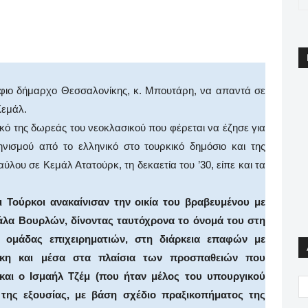
pp
Email
Print
Viber
ήφιο δήμαρχο Θεσσαλονίκης, κ. Μπουτάρη, να απαντά σε
Κεμάλ.
ό της δωρεάς του νεοκλασικού που φέρεται να έζησε για
νισμού από το ελληνικό στο τουρκικό δημόσιο και της
λου σε Κεμάλ Ατατούρκ, τη δεκαετία του ’30, είπε και τα
ι Τούρκοι ανακαίνισαν την οικία του βραβευμένου με
άλα Βουρλών, δίνοντας ταυτόχρονα το όνομά του στη
ς ομάδας επιχειρηματιών, στη διάρκεια επαφών με
νίκη και μέσα στα πλαίσια των προσπαθειών που
και ο Ισμαήλ Τζέμ (που ήταν μέλος του υπουργικού
της εξουσίας, με βάση σχέδιο πραξικοπήματος της