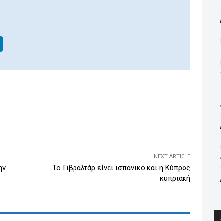
Li
n
k
e
dI
WhatsApp
Email
Print
Viber
n
NEXT ARTICLE
ην
Το Γιβραλτάρ είναι ισπανικό και η Κύπρος
κυπριακή