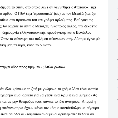
ης ότι το σπίτι, στο οποίο λένε ότι γεννήθηκε ο Ατατούρκ, είχε
ο άρθρο; Ο Π&Α έχει “προσωπικά” (sic) με τον Μεταξά (και όχι
πάθεια στο πρόσωπό του και γράφει αρλούμπες. Εσύ γιατί τις
; Αν δώρισε το σπίτι ο Μεταξάς, ή κάποιος άλλος, την δεκαετία
 η δημιουργία ελληνοτουρκικής προσέγγισης και ο Βενιζέλος
; Όταν τα σύννεφα του πολέμου πύκνωναν στην Δύση κι έγινε μία
ική μας πλευρά, κατά το δυνατόν;
παρχει οδος προς τιμην του ; Απλα ρωταω.
ότι όλοι κρίνουμε τη ζωή με γνώμονα το χρήμα?Δεν είναι αστείο
πιχείρημα είναι αρκετό για να χτίσει ένα τζαμί η ένα μνημείο? Ας
 και ας μην θεωρούμε τους πάντες το ίδιο ανόητους. Μπορεί η
κη απόγνωση να έχουν κάνει τον κόσμο κοντόφθαλμο μα σίγουρα
 είναι ότι όλοι οι νεοψευτοδιανούμενοι αριστεριστές θέλουν να