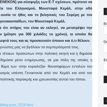
ΕΝΕΚΟΝ) για σύσφιγξη των Ε-Τ σχέσεων, πρότεινε να
γέα του Ελληνισμού, Μουσταφά Κεμάλ, στην οδό
ουσία το ήθος και το βεληνεκές του Σεφέρη με τον
 γυναικοπαίδων, τον Μουσταφά Κεμάλ.
Em
 ότι στόχος του είναι αν εκλεγεί, να μετατρέψει την
(μίλησε για 300 χιλιάδες το χρόνο), οι οποίοι θα
εφτά τους και ας προσκυνούν όποιον και ό,τι θέλουν.
Ό
αγνώστες μας να βγάλουν τα συμπεράσματά τους.
α τέτοιων προσώπων στην πολιτική σκηνή και η δημόσια
δημόσιο μέσο ενημέρωσης, σε μια πόλη της οποίας η
Ε
ι θύμα των -στην κυριολεξία- θανατηφόρων εντολών του
υσμός υπέστη Γενοκτονία από τον Κεμάλ και από τον
ς πολιτικής παρακμής και χρεωκοπίας αυτού του τόπου.
0/blog-post_9124.html