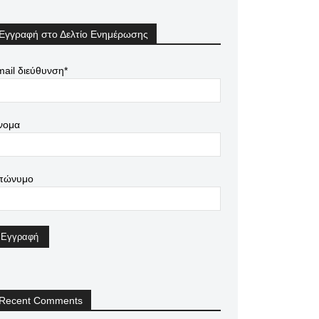
Εγγραφή στο Δελτίο Ενημέρωσης
ail διεύθυνση*
νομα
πώνυμο
Recent Comments