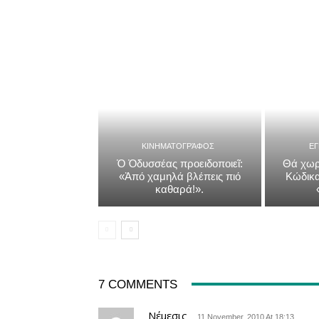
ΚΙΝΗΜΑΤΟΓΡΆΦΟΣ
Ε
Ὁ Ὀδυσσέας προειδοποιεῖ:
Θά χωρ
«Ἀπό χαμηλά βλέπεις πιό
Κώδικα
καθαρά!».
7 COMMENTS
Νέμεσις
11 November, 2010 At 18:13