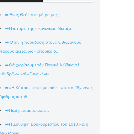
➡️Ένας Θεός στα μέτρα μας.
➡️Η ιστορία της οικογένειας Μεταξά.
➡️Ὅταν ἡ παράδοση στούς Ὀθωμανούς
παρουσιάζεται ὡς «ἱστορικό δ...
➡️Θά χωρίσουμε τόν Ποινικό Κώδικα σέ
«Ἀνδρῶν» καί «Γυναικῶν»;
➡️«Η Κύπρος κείται μακράν…» και ο 28χρονος
έφεδρος καταδ...
➡️Περί μεταμορφώσεως
➡️Η Συνθήκη Βουκουρεστίου του 1913 και η
Μακεδονία.