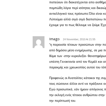
πιστεύουν ότι διακατέχονται απο αισθήμ
πομπώδη λόγια περί ισότητας και δικαιώμ
αντιελληνικό τους πρόσωπο.Όλα είναι κα
Λύπούμαι αλλά σιγά σιγά διαπιστώνω πώς
έχουμε για το πως θέλουμε να ζούμε.Έχ
Imago
24 November, 2010 At 21:55
“η παρουσία τέτοιων προσώπων στην πολ
από δημόσιο μέσο ενημέρωσης, σε μια πό
θύμα των -στην κυριολεξία- θανατηφόρω
υπέστη Γενοκτονία από τον Κεμάλ και από
παρακμής και χρεωκοπίας αυτού του τόπ
Προφανώς οι Ανατολίτες κάτοικοι της συ
τους σώσουνε άλλοι αντί να πράξουνε οι 
Εγώ προσωπικά, εάν ήμουν απόγονος πρ
την εκλογή ενός τέτοιου ανθρώπου στην
την περίπτωσή του.