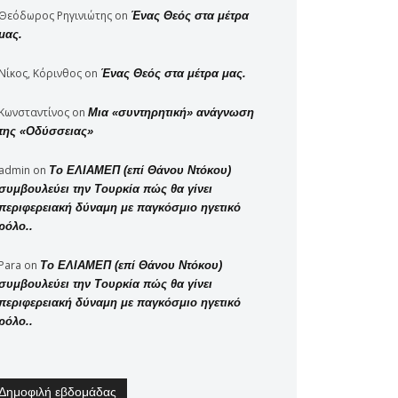
Θεόδωρος Ρηγινιώτης
on
Ένας Θεός στα μέτρα
μας.
Νίκος, Κόρινθος
on
Ένας Θεός στα μέτρα μας.
Κωνσταντίνος
on
Μια «συντηρητική» ανάγνωση
της «Οδύσσειας»
admin
on
Το ΕΛΙΑΜΕΠ (επί Θάνου Ντόκου)
συμβουλεύει την Τουρκία πώς θα γίνει
περιφερειακή δύναμη με παγκόσμιο ηγετικό
ρόλο..
Para
on
Το ΕΛΙΑΜΕΠ (επί Θάνου Ντόκου)
συμβουλεύει την Τουρκία πώς θα γίνει
περιφερειακή δύναμη με παγκόσμιο ηγετικό
ρόλο..
Δημοφιλή εβδομάδας