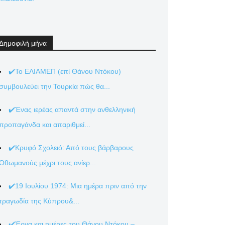
Δημοφιλή μήνα
✔️Το ΕΛΙΑΜΕΠ (επί Θάνου Ντόκου)
συμβουλεύει την Τουρκία πώς θα...
✔️Ένας ιερέας απαντά στην ανθελληνική
προπαγάνδα και απαριθμεί...
✔️Κρυφό Σχολειό: Από τους βάρβαρους
Οθωμανούς μέχρι τους ανίερ...
✔️19 Ιουλίου 1974: Μια ημέρα πριν από την
τραγωδία της Κύπρου&...
✔️Έργα και ημέρες του Θάνου Ντόκου –