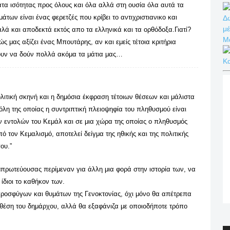
ατα ισότητας προς όλους και όλα αλλά στη ουσία όλα αυτά τα
άτων είναι ένας φερετζές που κρίβει το αντιχριστιανικο και
Δω
μέ
λά και αποδεκτά εκτός απο τα ελληνικά και τα ορθόδοξα.Γιατί?
Μ
 μας αξίζει ένας Μπουτάρης, αν και εμείς τέτοια κριτήρια
ουν να δούν πολλά ακόμα τα μάτια μας…
Κ
ιτική σκηνή και η δημόσια έκφραση τέτοιων θέσεων και μάλιστα
λη της οποίας η συντριπτική πλειοψηφία του πληθυσμού είναι
ν εντολών του Κεμάλ και σε μια χώρα της οποίας ο πληθυσμός
 τον Κεμαλισμό, αποτελεί δείγμα της ηθικής και της πολιτικής
ου.”
μπρωτεύουσας περίμεναν για άλλη μια φορά στην ιστορία των, να
ίδιοι το καθήκον των.
οσφύγων και θυμάτων της Γενοκτονίας, όχι μόνο θα απέτρεπα
 θέση του δημάρχου, αλλά θα εξαφάνιζα με οποιοδήποτε τρόπο