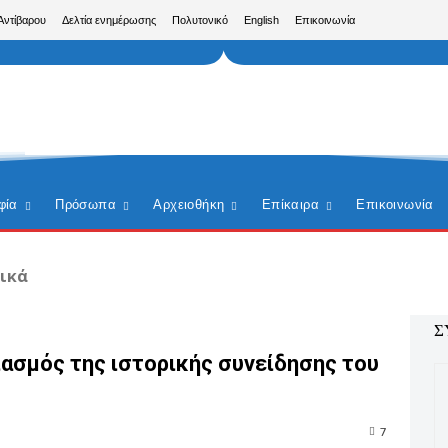
Αντίβαρου
Δελτία ενημέρωσης
Πολυτονικό
English
Επικοινωνία
φία
Πρόσωπα
Αρχειοθήκη
Επίκαιρα
Επικοινωνία
ικά
Σ
ιασμός της ιστορικής συνείδησης του
7