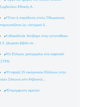
Συμβούλου Εθνικής Α...
✔️Ὅταν ἡ παράδοση στούς Ὀθωμανούς
παρουσιάζεται ὡς «ἱστορικό δ...
✔️«Μακεδονία. Αντίβαρο στην ηττοπάθεια»
1.5. [Δωρεάν βιβλίο σε...
✔️Οι Έλληνες χασομεράνε στα καφενεία!
(1793)
✔️Η σφαγή 15 οικογενειών Ελλήνων στην
νήσο Σάσωνα από Αλβανούς...
✔️Επιμόρφωση αιρετών