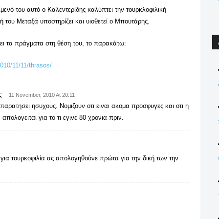
μενό του αυτό ο Καλεντερίδης καλύπτει την τουρκλοφιλική
ή του Μεταξά υποστηρίζει και υιοθετεί ο Μπουτάρης.
ζει τα πράγματα στη θέση του, το παρακάτω:
010/11/11/thrasos/
ς
11 November, 2010 At 20:11
παρατησει ησυχους. Νομιζουν οτι ειναι ακομα προσφυγες και οτι η
απολογειται για το τι εγινε 80 χρονια πριν.
 για τουρκοφιλία ας απολογηθούνε πρώτα για την δική των την