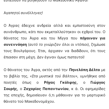
έσπευσαν να βοηθήσουν το Μακεδονικό Αγώνα!
Αγαπητοί συνέλληνες!
Ο Άγρας έδειχνε ανδρεία αλλά και εμπιστοσύνη στον
συνάνθρωπο, κάτι που εκμεταλλεύτηκαν οι εχθροί του. Ο
θάνατος του Άγρα και του Μίγγα που
πήγαιναν για
συνεννόηση
(
αυτό το γνώριζαν όλοι οι ντόπιοι
), ζημίωσε
τους Βουλγάρους. Έτσι, άρχισαν να διαδίδουν, ότι τους
έπιασαν στη μάχη. Δεν έγιναν όμως πιστευτοί!
Ο θάνατος του Άγρα, εκτός από την
Πηνελόπη Δέλτα
με
το βιβλίο της,
«Στα μυστικά τού Βάλτου»,
υμνήθηκε από
ποιητές όπως ο
Ρήγας Γκόλφης,
ο
Γιώργος
Σουρής,
ο
Ζαχαρίας Παπαντωνίου
, κ ά. Οι εφημερίδες
της εποχής, δημοσίευαν ό,τι μάθαιναν για το μαρτυρικό
θάνατο τού Μακεδονομάχου.