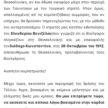
Θεσσαλονίκη, αν και έδωσε νικηφόρο μάχη στην περιοχή
των Γιαννιτσών με τον τουρκικό στρατό. Ήταν όμως,
απαλλαγμένος απ’ τις κομιτατζήδικες συμμορίες, που αν
υπήρχαν, θα δρούσαν παρενοχλώντας τον, με την μέθοδο
του ανταρτοπολέμου. Ο στρατός μας κατόπιν ειδοποίησης
του
Ελευθερίου Βενιζέλου
(
που γνώριζε ότι οι Βούλγαροι
πλησιάζουν στη Θεσσαλονίκη
) και με επικεφαλής
τον
διάδοχο Κωνσταντίνο
, στις
26 Οκτωβρίου του 1912
,
απελευθέρωσε τη Θεσσαλονίκη, προλαβαίνοντας τούς
Βουλγάρους.
Αγαπητοί συμπατριώτες!
Μέχρι τώρα, ακούσατε μια περιγραφή της δράσης του
Τέλλου Άγρα, βασισμένη σε κείμενα μελετητών και με
ελάχιστες δικές μου κρίσεις.
Θα μου επιτρέψετε τώρα,
να ακούσετε και κάποια λόγια βασισμένα στην καρδιά