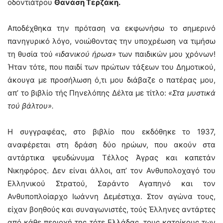
οδοντιάτρου
Θανάση Τερζάκη.
Αποδέχθηκα την πρόταση να εκφωνήσω το σημερινό
πανηγυρικό λόγο, νοιώθοντας την υποχρέωση να τιμήσω
τη θυσία τού
«ιδανικού ήρωα»
των παιδικών μου χρόνων!
Ήταν τότε, που παιδί των πρώτων τάξεων του Δημοτικού,
άκουγα με προσήλωση ό,τι μου διάβαζε ο πατέρας μου,
απ’ το βιβλίο τής Πηνελόπης Δέλτα με τίτλο:
«Στα μυστικά
τού βάλτου».
Η συγγραφέας, στο βιβλίο που εκδόθηκε το 1937,
αναφέρεται στη δράση δύο ηρώων, που ακούν στα
αντάρτικα ψευδώνυμα Τέλλος Άγρας και καπετάν
Νικηφόρος. Δεν είναι άλλοι, απ’ τον Ανθυπολοχαγό του
Ελληνικού Στρατού, Σαράντο Αγαπηνό και τον
Ανθυποπλοίαρχο Ιωάννη Δεμέστιχα. Στον αγώνα τους,
είχαν βοηθούς και συναγωνιστές, τούς Έλληνες αντάρτες
από κάθε περιοχή της τότε Ελλάδας, τους κατοίκους των