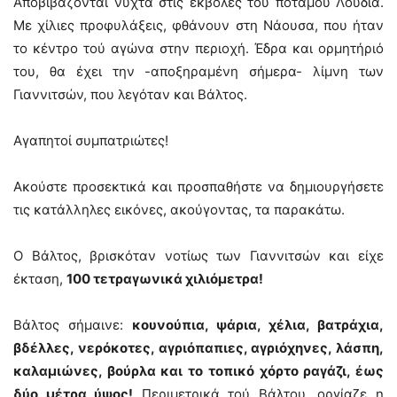
Αποβιβάζονται νύχτα στις εκβολές τού ποταμού Λουδία.
Με χίλιες προφυλάξεις, φθάνουν στη Νάουσα, που ήταν
το κέντρο τού αγώνα στην περιοχή. Έδρα και ορμητήριό
του, θα έχει την -αποξηραμένη σήμερα- λίμνη των
Γιαννιτσών, που λεγόταν και Βάλτος.
Αγαπητοί συμπατριώτες!
Ακούστε προσεκτικά και προσπαθήστε να δημιουργήσετε
τις κατάλληλες εικόνες, ακούγοντας, τα παρακάτω.
Ο Βάλτος, βρισκόταν νοτίως των Γιαννιτσών και είχε
έκταση,
100 τετραγωνικά χιλιόμετρα!
Βάλτος σήμαινε:
κουνούπια, ψάρια, χέλια, βατράχια,
βδέλλες, νερόκοτες, αγριόπαπιες, αγριόχηνες, λάσπη,
καλαμιώνες, βούρλα και το τοπικό χόρτο ραγάζι, έως
δύο μέτρα ύψος!
Περιμετρικά τού Βάλτου, οργίαζε η