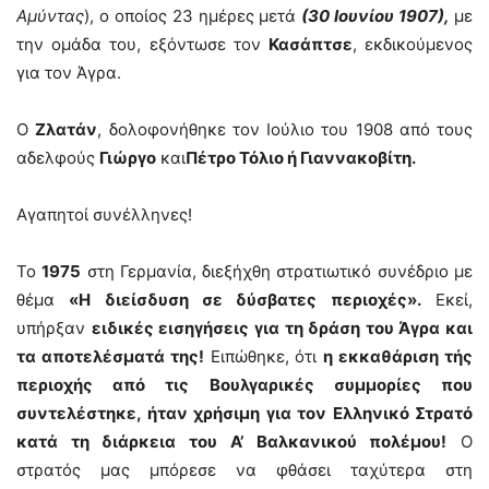
Αμύντας
), ο οποίος 23 ημέρες μετά
(30 Ιουνίου 1907),
με
την ομάδα του, εξόντωσε τον
Κασάπτσε
, εκδικούμενος
για τον Άγρα.
Ο
Ζλατάν
, δολοφονήθηκε τον Ιούλιο του 1908 από τους
αδελφούς
Γιώργο
και
Πέτρο Τόλιο ή Γιαννακοβίτη.
Αγαπητοί συνέλληνες!
Το
1975
στη Γερμανία, διεξήχθη στρατιωτικό συνέδριο με
θέμα
«Η διείσδυση σε δύσβατες περιοχές».
Εκεί,
υπήρξαν
ειδικές εισηγήσεις για τη δράση του Άγρα και
τα αποτελέσματά της!
Ειπώθηκε, ότι
η εκκαθάριση τής
περιοχής από τις Βουλγαρικές συμμορίες που
συντελέστηκε, ήταν χρήσιμη για τον Ελληνικό Στρατό
κατά τη διάρκεια του Α’ Βαλκανικού πολέμου!
Ο
στρατός μας μπόρεσε να φθάσει ταχύτερα στη