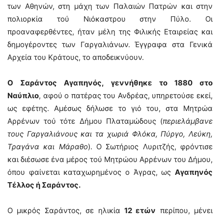
των Αθηνών, στη μάχη των Παλαιών Πατρών και στην
πολιορκία τού Νιόκαστρου στην Πύλο. Οι
προαναφερθέντες, ήταν μέλη της Φιλικής Εταιρείας και
δημογέροντες των Γαργαλιάνων. Έγγραφα στα Γενικά
Αρχεία του Κράτους, το αποδεικνύουν.
Ο Σαράντος Αγαπηνός, γεννήθηκε το 1880 στο
Ναύπλιο
, αφού ο πατέρας του Ανδρέας, υπηρετούσε εκεί,
ως εφέτης. Αμέσως δήλωσε το γιό του, στα Μητρώα
Αρρένων τού τότε Δήμου Πλαταμώδους (
περιελάμβανε
τους Γαργαλιάνους και τα χωριά Φλόκα, Πύργο, Λεύκη,
Τραγάνα και Μάραθο
). Ο Σωτήριος Λυριτζής, φρόντισε
και διέσωσε ένα μέρος τού Μητρώου Αρρένων του Δήμου,
όπου φαίνεται καταχωρημένος ο Άγρας, ως
Αγαπηνός
Τέλλος ή Σαράντος.
Ο μικρός Σαράντος, σε ηλικία
12 ετών
περίπου, μένει