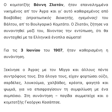
Ο κομιτατζής
Βάννη Ζλατάν
, ήταν επανειλημμένα
νικημένος απ’ τον Άγρα και γι’ αυτό καθαιρεμένος από
Βοεβόδας
(στρατιωτικός διοικητής, ηγεμόνας)
του
Βάλτου, απ’ το Βουλγαρικό Κομιτάτο. Ο Ζλατάν, ζήτησε να
συναντηθεί μαζί του, δίνοντας την εντύπωση, ότι θα
συνταχθεί με τα Ελληνικά ένοπλα σώματα!
Για τις
3 Ιουνίου
του
1907
, ήταν καθορισμένη η
συνάντηση.
Ξεκίνησε ο Άγρας με τον Μίγγα και άλλους πέντε
συντρόφους τους. Στα άλογα τους, είχαν φορτώσει ούζο,
σαρδέλες, λουκούμια, χαλβάδες, κρέατα, φαγητά και
ψωμιά, για να επισφραγίσουν τη συμφιλίωση με ένα
συμπόσιο. Στη συνάντηση – παγίδα συμμετείχε και ο
κομιτατζής Γκεόργκι Κασάπτσε.