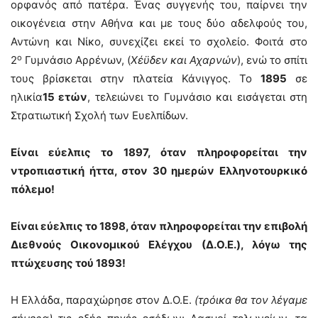
ορφανός από πατέρα. Ένας συγγενής του, παίρνει την
οικογένεια στην Αθήνα και με τους δύο αδελφούς του,
Αντώνη και Νίκο, συνεχίζει εκεί το σχολείο. Φοιτά στο
ο
2
Γυμνάσιο Αρρένων, (
Χέϋδεν και Αχαρνών
), ενώ το σπίτι
τους βρίσκεται στην πλατεία Κάνιγγος. Το
1895
σε
ηλικία
15 ετών
, τελειώνει το Γυμνάσιο και εισάγεται στη
Στρατιωτική Σχολή των Ευελπίδων.
Είναι εύελπις το 1897, όταν πληροφορείται την
ντροπιαστική ήττα, στον 30 ημερών Ελληνοτουρκικό
πόλεμο!
Είναι εύελπις το 1898, όταν πληροφορείται την επιβολή
Διεθνούς Οικονομικού Ελέγχου (Δ.Ο.Ε.), λόγω της
πτώχευσης τού 1893!
Η Ελλάδα, παραχώρησε στον Δ.Ο.Ε.
(τρόικα θα τον λέγαμε