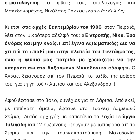
στρατολόγηση,
ο φίλος του, υπολοχαγός και
Μακεδονομάχος, Νικόλαος Ρόκκας
(καπετάν Κολιός).
Κι έτσι, στις
αρχές Σεπτεμβρίου του
1906
, στον Πειραιά,
λέει στον μικρότερο αδελφό του:
«Έ ντροπής, Νίκο. Έσο
άνδρας και μην κλαίς. Γιατί έγινα Αξιωματικός; Δια να
χτυπώ το σπαθί μου στην πλατεία του Συντάγματος,
ενώ η γλυκιά μας πατρίδα με χρειάζεται να την
υπερασπίσω στα δοξασμένα Μακεδονικά εδάφη;».
Ο
Άγρας, ξεκινούσε απ’ τον Πειραιά, το ταξίδι της μοίρας
του, για τη γη τού Φιλίππου και του Αλεξάνδρου!!!
Αφού έφτασε στο Βόλο, συνέχισε για τη Λάρισα. Από εκεί,
με ιππήλατη άμαξα, έφτασε στο Τσάγεζι
(σημερινό
Στόμιο).
Αυτός αρχηγός με καπετάνιο το λοχία
Γεώργιο
Τυλιγάδη
και 12 ευζώνους, φεύγουν με ιστιοφόρο απ’ το
Στόμιο για την τουρκοκρατούμενη Μακεδονία.