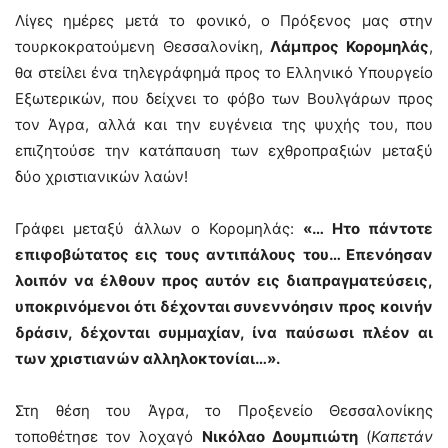
Λίγες ημέρες μετά το φονικό, ο Πρόξενος μας στην
τουρκοκρατούμενη Θεσσαλονίκη,
Λάμπρος Κορομηλάς
,
θα στείλει ένα τηλεγράφημά προς το Ελληνικό Υπουργείο
Εξωτερικών, που δείχνει το φόβο των Βουλγάρων προς
τον Άγρα, αλλά και την ευγένεια της ψυχής του, που
επιζητούσε την κατάπαυση των εχθροπραξιών μεταξύ
δύο χριστιανικών λαών!
Γράφει μεταξύ άλλων ο Κορομηλάς:
«… Ητο πάντοτε
επιφοβώτατος εις τους αντιπάλους του… Επενόησαν
λοιπόν να έλθουν προς αυτόν εις διαπραγματεύσεις,
υποκρινόμενοι ότι δέχονται συνεννόησιν προς κοινήν
δράσιν, δέχονται συμμαχίαν, ίνα παύσωσι πλέον αι
των χριστιανών αλληλοκτονίαι…».
Στη θέση του Άγρα, το Προξενείο Θεσσαλονίκης
τοποθέτησε τον λοχαγό
Νικόλαο Δουμπιώτη
(
Καπετάν