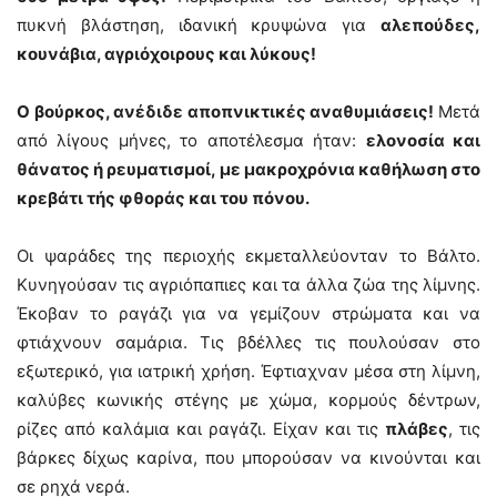
πυκνή βλάστηση, ιδανική κρυψώνα για
αλεπούδες,
κουνάβια, αγριόχοιρους και λύκους!
Ο βούρκος, ανέδιδε αποπνικτικές αναθυμιάσεις!
Μετά
από λίγους μήνες, το αποτέλεσμα ήταν:
ελονοσία και
θάνατος ή ρευματισμοί, με μακροχρόνια καθήλωση στο
κρεβάτι τής φθοράς και του πόνου.
Οι ψαράδες της περιοχής εκμεταλλεύονταν το Βάλτο.
Κυνηγούσαν τις αγριόπαπιες και τα άλλα ζώα της λίμνης.
Έκοβαν το ραγάζι για να γεμίζουν στρώματα και να
φτιάχνουν σαμάρια. Τις βδέλλες τις πουλούσαν στο
εξωτερικό, για ιατρική χρήση. Έφτιαχναν μέσα στη λίμνη,
καλύβες κωνικής στέγης με χώμα, κορμούς δέντρων,
ρίζες από καλάμια και ραγάζι. Είχαν και τις
πλάβες
, τις
βάρκες δίχως καρίνα, που μπορούσαν να κινούνται και
σε ρηχά νερά.