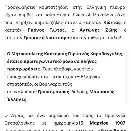
Προσχωρήσεις κομιτατζήδων στην Ελληνική πλευρά,
είχαν συμβεί και παλαιότερα! Γνωστοί Μακεδονομάχοι
που υπήρξαν κομιτατζήδες ήταν: ο καπετάν
Κώττας
, ο
καπετάν
Γκόνος Γιώτας
, ο
Αντώνης Ζώης
, ο
καπετάν
Γραικός ή Νικοτσάρας
και αναρίθμητοι άλλοι!
Ο Μητροπολίτης Καστοριάς Γερμανός Καραβαγγέλης,
έπαιξε πρωταγωνιστικό ρόλο σε πλήθος
προσχωρήσεις.
Τους σλαβοφώνους που
προσχωρούσαν στο Πατριαρχικό – Ελληνικό
στρατόπεδο, οι Βούλγαροι τούς
αποκαλούσαν
Γραικομάνους
, δηλαδή,
Μανιακούς
Έλληνες
.
Ο Άγρας, σε ένα σημείωμά του προς το Προξενείο
Θεσσαλονίκης με ημερομηνία
15 Μαρτίου 1907
,
υπαινίσσεται συνάντηση με κομιτατζήδες:
«Κατόρθωσα