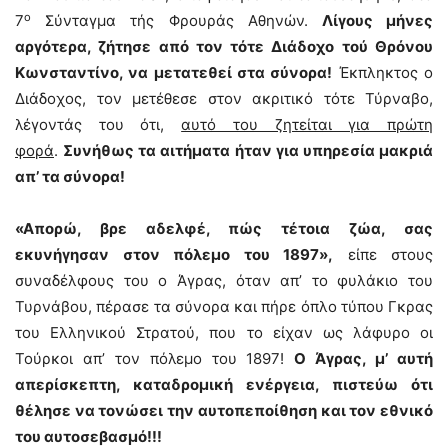
ο
7
Σύνταγμα τής Φρουράς Αθηνών.
Λίγους μήνες
αργότερα, ζήτησε από τον τότε Διάδοχο τού Θρόνου
Κωνσταντίνο, να μετατεθεί στα σύνορα!
Έκπληκτος ο
Διάδοχος, τον μετέθεσε στον ακριτικό τότε Τύρναβο,
λέγοντάς του ότι,
αυτό του ζητείται για πρώτη
φορά
.
Συνήθως τα αιτήματα ήταν για υπηρεσία μακριά
απ’ τα σύνορα!
«Απορώ, βρε αδελφέ, πώς τέτοια ζώα, σας
εκυνήγησαν στον πόλεμο του 1897»,
είπε στους
συναδέλφους του ο Άγρας, όταν απ’ το φυλάκιο του
Τυρνάβου, πέρασε τα σύνορα και πήρε όπλο τύπου Γκρας
του Ελληνικού Στρατού, που το είχαν ως λάφυρο οι
Τούρκοι απ’ τον πόλεμο του 1897!
Ο Άγρας, μ’ αυτή
απερίσκεπτη, καταδρομική ενέργεια, πιστεύω ότι
θέλησε να τονώσει την αυτοπεποίθηση και τον εθνικό
του αυτοσεβασμό!!!