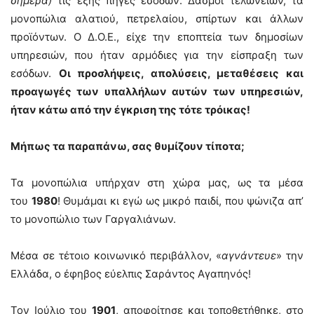
σήμερα)
τις εξής πηγές εσόδων: Δασμοί τελωνείων, τα
μονοπώλια αλατιού, πετρελαίου, σπίρτων και άλλων
προϊόντων. Ο Δ.Ο.Ε., είχε την εποπτεία των δημοσίων
υπηρεσιών, που ήταν αρμόδιες για την είσπραξη των
εσόδων.
Οι προσλήψεις, απολύσεις, μεταθέσεις και
προαγωγές των υπαλλήλων αυτών των υπηρεσιών,
ήταν κάτω από την έγκριση της τότε τρόικας!
Μήπως τα παραπάνω, σας θυμίζουν τίποτα;
Τα μονοπώλια υπήρχαν στη χώρα μας, ως τα μέσα
του
1980
! Θυμάμαι κι εγώ ως μικρό παιδί, που ψώνιζα απ’
το μονοπώλιο των Γαργαλιάνων.
Μέσα σε τέτοιο κοινωνικό περιβάλλον, «
αγνάντευε
» την
Ελλάδα, ο έφηβος εύελπις Σαράντος Αγαπηνός!
Τον Ιούλιο του
1901
, αποφοίτησε και τοποθετήθηκε, στο