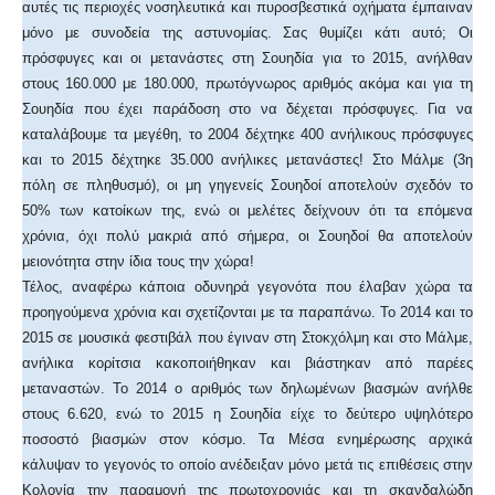
αυτές τις περιοχές νοσηλευτικά και πυροσβεστικά οχήματα έμπαιναν
μόνο με συνοδεία της αστυνομίας. Σας θυμίζει κάτι αυτό; Οι
πρόσφυγες και οι μετανάστες στη Σουηδία για το 2015, ανήλθαν
στους 160.000 με 180.000, πρωτόγνωρος αριθμός ακόμα και για τη
Σουηδία που έχει παράδοση στο να δέχεται πρόσφυγες. Για να
καταλάβουμε τα μεγέθη, το 2004 δέχτηκε 400 ανήλικους πρόσφυγες
και το 2015 δέχτηκε 35.000 ανήλικες μετανάστες! Στο Μάλμε (3η
πόλη σε πληθυσμό), οι μη γηγενείς Σουηδοί αποτελούν σχεδόν το
50% των κατοίκων της, ενώ οι μελέτες δείχνουν ότι τα επόμενα
χρόνια, όχι πολύ μακριά από σήμερα, οι Σουηδοί θα αποτελούν
μειονότητα στην ίδια τους την χώρα!
Τέλος, αναφέρω κάποια οδυνηρά γεγονότα που έλαβαν χώρα τα
προηγούμενα χρόνια και σχετίζονται με τα παραπάνω. Το 2014 και το
2015 σε μουσικά φεστιβάλ που έγιναν στη Στοκχόλμη και στο Μάλμε,
ανήλικα κορίτσια κακοποιήθηκαν και βιάστηκαν από παρέες
μεταναστών. Το 2014 ο αριθμός των δηλωμένων βιασμών ανήλθε
στους 6.620, ενώ το 2015 η Σουηδία είχε το δεύτερο υψηλότερο
ποσοστό βιασμών στον κόσμο. Τα Μέσα ενημέρωσης αρχικά
κάλυψαν το γεγονός το οποίο ανέδειξαν μόνο μετά τις επιθέσεις στην
Κολονία την παραμονή της πρωτοχρονιάς και τη σκανδαλώδη