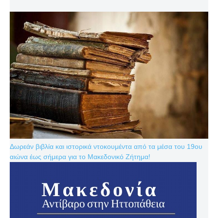
Δωρεάν βιβλία και ιστορικά ντοκουμέντα από τα μέσα του 19ου
αιώνα έως σήμερα για το Μακεδονικό Ζήτημα!