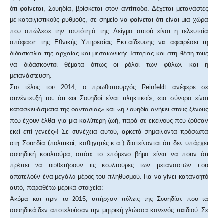
ότι φαίνεται, Σουηδία, βρίσκεται στον αντίποδα. Δέχεται μετανάστες
με καταιγιστικούς ρυθμούς, σε σημείο να φαίνεται ότι είναι μια χώρα
που απώλεσε την ταυτότητά της. Δείγμα αυτού είναι η τελευταία
απόφαση της Εθνικής Υπηρεσίας Εκπαίδευσης να αφαιρέσει τη
διδασκαλία της αρχαίας και μεσαιωνικής Ιστορίας και στη θέση τους
να διδάσκονται θέματα όπως οι ρόλοι των φύλων και η
μετανάστευση.
Στο τέλος του 2014, ο πρωθυπουργός Reinfeldt ανέφερε σε
συνέντευξή του ότι «οι Σουηδοί είναι πληκτικοί», «τα σύνορα είναι
κατασκευάσματα της φαντασίας» και «η Σουηδία ανήκει στους ξένους
που έχουν έλθει για μια καλύτερη ζωή, παρά σε εκείνους που ζούσαν
εκεί επί γενεές»! Σε συνέχεια αυτού, αρκετά σημαίνοντα πρόσωπα
στη Σουηδία (πολιτικοί, καθηγητές κ.α.) διατείνονται ότι δεν υπάρχει
σουηδική κουλτούρα, οπότε το επόμενο βήμα είναι να πουν ότι
πρέπει να υιοθετήσουν τις κουλτούρες των μεταναστών που
αποτελούν ένα μεγάλο μέρος του πληθυσμού. Για να γίνει κατανοητό
αυτό, παραθέτω μερικά στοιχεία:
Ακόμα και πριν το 2015, υπήρχαν πόλεις της Σουηδίας που τα
σουηδικά δεν αποτελούσαν την μητρική γλώσσα κανενός παιδιού. Σε