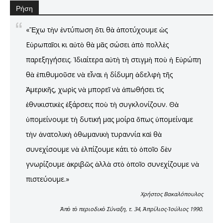
Ρήση
«Ἔχω τὴν ἐντύπωση ὅτι θὰ ἀποτύχουμε ὡς
Εὐρωπαῖοι κι αὐτὸ θὰ μᾶς σώσει ἀπὸ πολλὲς
παρεξηγήσεις. Ἰδιαίτερα αὐτὴ τὴ στιγμὴ ποὺ ἡ Εὐρώπη
θὰ ἐπιθυμοῦσε νὰ εἶναι ἡ δίδυμη ἀδελφὴ τῆς
Ἀμερικῆς, χωρὶς νὰ μπορεῖ νὰ ἀπωθήσει τὶς
ἐθνικιστικὲς ἐξάρσεις ποὺ τὴ συγκλονίζουν. Θὰ
ὑπομείνουμε τὴ δυτική μας μοίρα ὅπως ὑπομείναμε
τὴν ἀνατολικὴ ὀθωμανικὴ τυραννία καὶ θὰ
συνεχίσουμε νὰ ἐλπίζουμε κάτι τὸ ὁποῖο δὲν
γνωρίζουμε ἀκριβῶς ἀλλὰ στὸ ὁποῖο συνεχίζουμε νὰ
πιστεύουμε.»
Χρήστος Βακαλόπουλος
Ἀπὸ τὸ περιοδικὸ Σύναξη, τ. 34, Ἀπρίλιος-Ἰούλιος 1990.