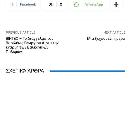
b
n
e
e
A
dI
Facebook
X
WhatsApp
o
g
n
ss
p
n
o
er
dl
p
k
y
PREVIOUS ARTICLE
NEXT ARTICLE
ΒΙΝΤΕΟ – Το διάγγελμα του
Μια ξεχασμένη ημέρα
Βασιλέως Γεωργίου Α’ για την
έναρξη των Βαλκανικών
Πολέμων
ΣΧΕΤΙΚΆ ΆΡΘΡΑ