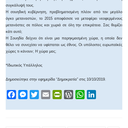
συγκάλυψή τους.
Η σουηδική κυβέρνηση, προβληματισμένη πλέον από τον μεγάλο
όγκο μεταναστών, το 2015 αποφάσισε να μεταφέρει νεοφερμένους
μετανάστες σε πόλεις και χωριά σε όλη την επικράτεια. Σας θυμίζει
κάτι αυτό;
Η Σουηδία δείχνει ότι είναι μια παρηκμασμένη χώρα, η οποία δεν
θέλει να συνεχίσει να υφίσταται ως έθνος. Οι υπόλοιπες ευρωπαϊκές
χώρες τι κάνουν; Η χώρα μας;
*Ιδιωτικός Υπάλληλος
Δημοσιεύτηκε στην εφημερίδα “Δημοκρατία” στις 10/10/2019.
F
M
T
E
Pr
W
W
Li
a
e
wi
m
in
or
h
n
c
ss
tt
ail
tF
d
at
k
e
e
er
ri
Pr
s
e