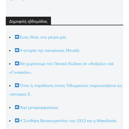
Δημοφιλή εβδομάδας
Ένας Θεός στα μέτρα μας.
Η ιστορία της οικογένειας Μεταξά.
Θά χωρίσουμε τόν Ποινικό Κώδικα σέ «Ἀνδρῶν» καί
«Γυναικῶν»;
Ὅταν ἡ παράδοση στούς Ὀθωμανούς παρουσιάζεται ὡς
«ἱστορικό δ...
Περί μεταμορφώσεως
Η Συνθήκη Βουκουρεστίου του 1913 και η Μακεδονία.