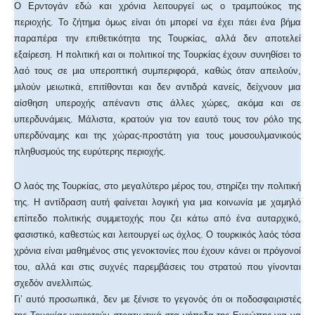
Ο Ερντογάν εδώ και χρόνια λειτουργεί ως ο τραμπούκος της
περιοχής. Το ζήτημα όμως είναι ότι μπορεί να έχει πάει ένα βήμα
παραπέρα την επιθετικότητα της Τουρκίας, αλλά δεν αποτελεί
εξαίρεση. Η πολιτική και οι πολιτικοί της Τουρκίας έχουν συνηθίσει το
λαό τους σε μια υπεροπτική συμπεριφορά, καθώς όταν απειλούν,
μιλούν μειωτικά, επιτίθονται και δεν αντιδρά κανείς, δείχνουν μια
αίσθηση υπεροχής απέναντι στις άλλες χώρες, ακόμα και σε
υπερδυνάμεις. Μάλιστα, κρατούν για τον εαυτό τους τον ρόλο της
υπερδύναμης και της χώρας-προστάτη για τους μουσουλμανικούς
πληθυσμούς της ευρύτερης περιοχής.
Ο λαός της Τουρκίας, στο μεγαλύτερο μέρος του, στηρίζει την πολιτική
της. Η αντίδραση αυτή φαίνεται λογική για μια κοινωνία με χαμηλό
επίπεδο πολιτικής συμμετοχής που ζει κάτω από ένα αυταρχικό,
φασιστικό, καθεστώς και λειτουργεί ως όχλος. Ο τουρκικός λαός τόσα
χρόνια είναι μαθημένος στις γενοκτονίες που έχουν κάνει οι πρόγονοί
του, αλλά και στις συχνές παρεμβάσεις του στρατού που γίνονται
σχεδόν ανελλιπώς.
Γι’ αυτό προσωπικά, δεν με ξένισε το γεγονός ότι οι ποδοσφαιριστές