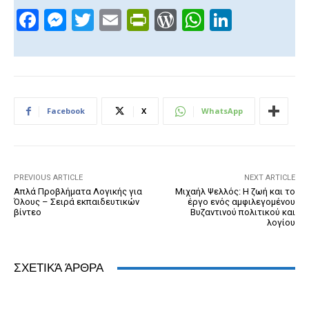
F
M
T
E
Pr
W
W
Li
a
e
wi
m
in
or
h
n
c
ss
tt
ail
tF
d
at
k
e
e
er
ri
Pr
s
e
b
n
e
e
A
dI
Facebook
X
WhatsApp
o
g
n
ss
p
n
o
er
dl
p
k
y
PREVIOUS ARTICLE
NEXT ARTICLE
Απλά Προβλήματα Λογικής για
Μιχαήλ Ψελλός: Η ζωή και το
Όλους – Σειρά εκπαιδευτικών
έργο ενός αμφιλεγομένου
βίντεο
Βυζαντινού πολιτικού και
λογίου
ΣΧΕΤΙΚΆ ΆΡΘΡΑ