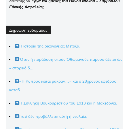
Λευτέρης
on
Έργα και ημέρες του Θάνου Ντόκου – Συμβούλου
Εθνικής Ασφαλείας.
Δημοφιλή εβδομάδας
Η ιστορία της οικογένειας Μεταξά.
Ὅταν ἡ παράδοση στούς Ὀθωμανούς παρουσιάζεται ὡς
«ἱστορικό δ...
«Η Κύπρος κείται μακράν…» και ο 28χρονος έφεδρος
καταδ...
Η Συνθήκη Βουκουρεστίου του 1913 και η Μακεδονία.
Γιατί δέν προβάλλεται αὐτή ἡ νεολαία;