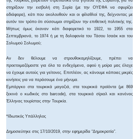
της Τουρκίας χαιρετούν στρατιωτικά στα γήπεδα της Ευρώπης για να
στηρίξουν την εισβολή στη Συρία (με την ΟΥΕΦΑ να σφυρίζει
αδιάφορα), κάτι που ακολουθούν και οι φίλαθλοί της, δείχνοντας με
αυτόν τον τρόπο ότι σύσσωμοι στηρίζουν την επιθετική πολιτικής της.
Μήπως όμως έκαναν κάτι διαφορετικό το 1922, το 1955 στα
Σεπτεμβριανά, το 1974 ή με τη δολοφονία του Τάσου Ισαάκ και του
Σολωμού Σολωμού;
Αν δεν θέλουμε να στρουθοκαμηλίζουμε, πρέπει να
προετοιμαζόμαστε για όλα τα ενδεχόμενα, αφού η μοίρα μας έλαχε
να έχουμε αυτούς για γείτονες. Επιπλέον, ας κάνουμε κάποιες μικρές
κινήσεις για να περάσουμε ένα μήνυμα.
Εμπάργκο στα τουρκικά μαγαζιά, στα τουρκικά προϊόντα (με 869
ξεκινά ο κωδικός στο barcode), στα τουρκικά σίριαλ και κανένας
Έλληνας τουρίστας στην Τουρκία.
*Ιδιωτικός Υπάλληλος
Δημοσιεύτηκε στις 17/10/2019, στην εφημερίδα “Δημοκρατία”.