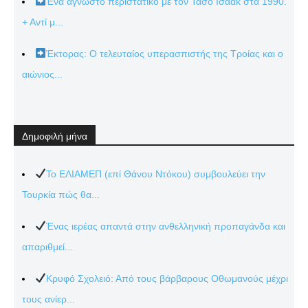
Ένα άγνωστο περιστατικό με τον Τάσο Ισαάκ στα 1990.
+ Αντί μ...
Έκτορας: Ο τελευταίος υπερασπιστής της Τροίας και ο
αιώνιος...
Δημοφιλή μήνα
Το ΕΛΙΑΜΕΠ (επί Θάνου Ντόκου) συμβουλεύει την
Τουρκία πώς θα...
Ένας ιερέας απαντά στην ανθελληνική προπαγάνδα και
απαριθμεί...
Κρυφό Σχολειό: Από τους βάρβαρους Οθωμανούς μέχρι
τους ανίερ...