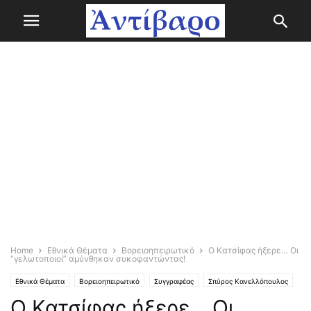
Home
Εθνικά Θέματα
Βορειοηπειρωτικό
Ο Κατσίφας ήξερε… Οι
“γελωτοποιοί” αμύνθηκαν συκοφαντώντας!
Εθνικά Θέματα
Βορειοηπειρωτικό
Συγγραφέας
Σπύρος Κανελλόπουλος
Ο Κατσίφας ήξερε… Οι