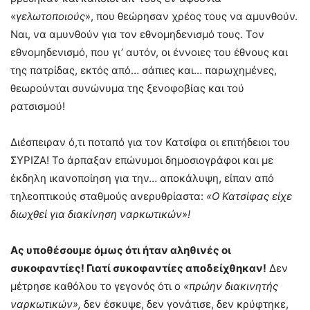
«
γελωτοποιούς
», που θεώρησαν χρέος τους να αμυνθούν.
Ναι, να αμυνθούν για τον εθνομηδενισμό τους. Τον
εθνομηδενισμό, που γι’ αυτόν, οι έννοιες του έθνους και
της πατρίδας, εκτός από… σάπιες και… παρωχημένες,
θεωρούνται συνώνυμα της ξενοφοβίας και τού
ρατσισμού!
Διέσπειραν ό,τι ποταπό για τον Κατσίφα οι επιτήδειοι του
ΣΥΡΙΖΑ! Το άρπαξαν επώνυμοι δημοσιογράφοι και με
έκδηλη ικανοποίηση για την… αποκάλυψη, είπαν από
τηλεοπτικούς σταθμούς ανερυθρίαστα:
«Ο Κατσίφας είχε
διωχθεί για διακίνηση ναρκωτικών»!
Ας υποθέσουμε όμως ότι ήταν αληθινές οι
συκοφαντίες! Γιατί συκοφαντίες αποδείχθηκαν!
Δεν
μέτρησε καθόλου το γεγονός ότι ο
«πρώην διακινητής
ναρκωτικών»,
δεν έσκυψε, δεν γονάτισε, δεν κρύφτηκε,