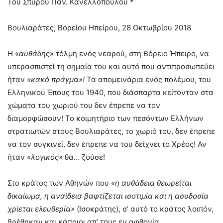
Του Σπύρου Παν. Κανελλόπουλου *
Βουλιαράτες, Βορείου Ηπείρου, 28 Οκτωβρίου 2018
Η «
αυθάδης
» τόλμη ενός νεαρού, στη Βόρειο Ήπειρο, να
υπερασπιστεί τη σημαία του και αυτό που αντιπροσωπεύει
ήταν
«κακό πράγμα»!
Τα απομεινάρια ενός πολέμου, του
Ελληνικού Έπους του 1940, που διάσπαρτα κείτονταν στα
χώματα του χωριού του δεν έπρεπε να τον
διαμορφώσουν! Το κοιμητήριο των πεσόντων Ελλήνων
στρατιωτών στους Βουλιαράτες, το χωριό του, δεν έπρεπε
να τον συγκινεί, δεν έπρεπε να του δείχνει το Χρέος! Αν
ήταν
«λογικός»
θα… ζούσε!
Στο κράτος των Αθηνών που
«η αυθάδεια θεωρείται
δικαίωμα, η αναίδεια βαφτίζεται ισοτιμία και η ασυδοσία
χρίεται ελευθερία»
(Ισοκράτης), σ’ αυτό το κράτος λοιπόν,
βρέθηκαν και κάποιοι απ’ τους εν αφθονία