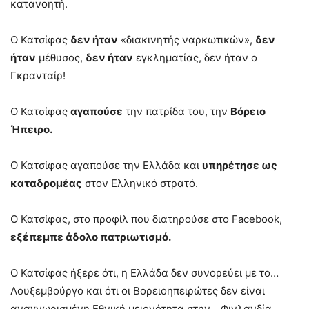
κατανοητή.
Ο Κατσίφας
δεν ήταν
«διακινητής ναρκωτικών»,
δεν
ήταν
μέθυσος,
δεν ήταν
εγκληματίας, δεν ήταν ο
Γκρανταίρ!
Ο Κατσίφας
αγαπούσε
την πατρίδα του, την
Βόρειο
Ήπειρο.
Ο Κατσίφας αγαπούσε την Ελλάδα και
υπηρέτησε ως
καταδρομέας
στον Ελληνικό στρατό.
Ο Κατσίφας, στο προφίλ που διατηρούσε στο Facebook,
εξέπεμπε άδολο πατριωτισμό.
Ο Κατσίφας ήξερε ότι, η Ελλάδα δεν συνορεύει με το…
Λουξεμβούργο και ότι οι Βορειοηπειρώτες δεν είναι
αναγνωρισμένη Εθνική μειονότητα στην… Φινλανδία,