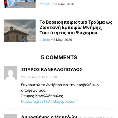
minas
-
18 June, 2026
Το Βορειοηπειρωτικό Τραύμα ως
Ζωντανή Εμπειρία Μνήμης,
Ταυτότητας και Ψυχισμού
admin
-
1 May, 2026
5 COMMENTS
ΣΠΥΡΟΣ ΚΑΝΕΛΛΟΠΟΥΛΟΣ
26 October, 2019 At 10:30
Ευχαριστώ το Αντίβαρο για την προβολή των
απόψεών μου.
Σπύρος Κανελλόπουλος
https://agras1907.blogspot.com/
Δημοσθένης ο Μακεδών
26 October, 2019 At 17:32