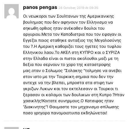
panos pengas
28 October, 2019 At 09:35
Οι νεωκοροι των Σουλτανων της Αμερικανικης
βουλημιας που δεν αφηνουν τον Ελληνισμο να
σηκωθη ορθιος ηταν ανέκαθεν δουλοι του
αργυριου.Μετα τον Καποδιστρια που τον εφαγαν οι
Εγγεζοι ποιος σταθηκε ανταξιος της Μεγαλοσύνης
του ?.Η Αμερικη καθοριζει τους ηγετες του τυφλου
Ελληνικου λαου.Το ΑΚΕΛ στη ΚΥΠΡΟ και ο ΣΥΡΙΖΑ
στην Ελλαδα είναι οι πιστοι ακολουθοι μαζι με τη
δεξια που σερνουν το χορο της καταστροφης
μας.οταν ο Σολωμος “Σολακης “τολμησε να ανεβει
στον ιστο με την Τουρκικη σημαια που δεν την
αντεχε να την βλεπει, μπροστα στα στιφη των
γκριζων Λυκων και τον εκτελεσανν οι Τουρκοι τι
ξερασαν οι καλαμοι των δουλικων στη Κυπρο ?Ηταν
χασικλής!Κοιτατε συνηρμους.Ο Κατσιφας ηταν
“Διακινητης”! Θαυμαστε τον μηχανισμο σπίλωσης
ποσο γρηγορα πανομοιοτυιπα εκδηλώνεται!