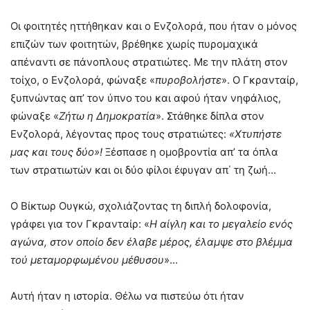
Οι φοιτητές ηττήθηκαν και ο Ενζολορά, που ήταν ο μόνος
επιζών των φοιτητών, βρέθηκε χωρίς πυρομαχικά
απέναντι σε πάνοπλους στρατιώτες. Με την πλάτη στον
τοίχο, ο Ενζολορά, φώναξε «
πυροβολήστε
». Ο Γκρανταίρ,
ξυπνώντας απ’ τον ύπνο του και αφού ήταν νηφάλιος,
φώναξε «
Ζήτω η Δημοκρατία
». Στάθηκε δίπλα στον
Ενζολορά, λέγοντας προς τους στρατιώτες:
«Χτυπήστε
μας και τους δύο»!
Ξέσπασε η ομοβροντία απ’ τα όπλα
των στρατιωτών και οι δύο φίλοι έφυγαν απ΄ τη ζωή…
Ο Βίκτωρ Ουγκώ, σχολιάζοντας τη διπλή δολοφονία,
γράφει για τον Γκρανταίρ: «
Η αίγλη και το μεγαλείο ενός
αγώνα, στον οποίο δεν έλαβε μέρος, έλαμψε στο βλέμμα
τού μεταμορφωμένου μέθυσου
»…
Αυτή ήταν η ιστορία. Θέλω να πιστεύω ότι ήταν