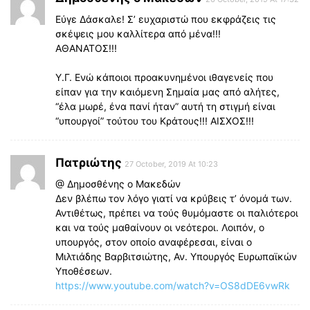
Εύγε Δάσκαλε! Σ’ ευχαριστώ που εκφράζεις τις
σκέψεις μου καλλίτερα από μένα!!!
ΑΘΑΝΑΤΟΣ!!!
Υ.Γ. Ενώ κάποιοι προακυνημένοι ιθαγενείς που
είπαν για την καιόμενη Σημαία μας από αλήτες,
“έλα μωρέ, ένα πανί ήταν” αυτή τη στιγμή είναι
“υπουργοί” τούτου του Κράτους!!! ΑΙΣΧΟΣ!!!
Πατριώτης
27 October, 2019 At 10:23
@ Δημοσθένης ο Μακεδών
Δεν βλέπω τον λόγο γιατί να κρύβεις τ’ όνομά των.
Αντιθέτως, πρέπει να τούς θυμόμαστε οι παλιότεροι
και να τούς μαθαίνουν οι νεότεροι. Λοιπόν, ο
υπουργός, στον οποίο αναφέρεσαι, είναι ο
Μιλτιάδης Βαρβιτσιώτης, Αν. Υπουργός Ευρωπαϊκών
Υποθέσεων.
https://www.youtube.com/watch?v=OS8dDE6vwRk