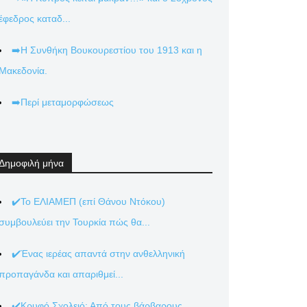
έφεδρος καταδ...
➡️Η Συνθήκη Βουκουρεστίου του 1913 και η
Μακεδονία.
➡️Περί μεταμορφώσεως
Δημοφιλή μήνα
✔️Το ΕΛΙΑΜΕΠ (επί Θάνου Ντόκου)
συμβουλεύει την Τουρκία πώς θα...
✔️Ένας ιερέας απαντά στην ανθελληνική
προπαγάνδα και απαριθμεί...
✔️Κρυφό Σχολειό: Από τους βάρβαρους