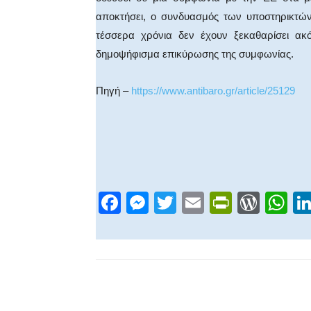
αποκτήσει, ο συνδυασμός των υποστηρικτών
τέσσερα χρόνια δεν έχουν ξεκαθαρίσει ακό
δημοψήφισμα επικύρωσης της συμφωνίας.
Πηγή –
https://www.antibaro.gr/article/25129
F
M
T
E
Pr
W
W
a
e
wi
m
in
or
h
c
ss
tt
ail
tF
d
at
e
e
er
ri
Pr
s
b
n
e
e
A
Facebook
Share