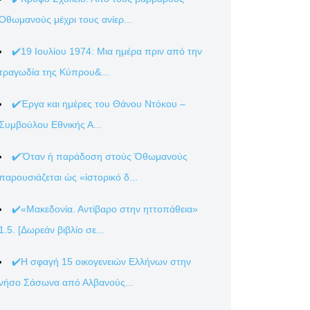
Οθωμανούς μέχρι τους ανίερ...
✔️19 Ιουλίου 1974: Μια ημέρα πριν από την
τραγωδία της Κύπρου&...
✔️Έργα και ημέρες του Θάνου Ντόκου –
Συμβούλου Εθνικής Α...
✔️Ὅταν ἡ παράδοση στούς Ὀθωμανούς
παρουσιάζεται ὡς «ἱστορικό δ...
✔️«Μακεδονία. Αντίβαρο στην ηττοπάθεια»
1.5. [Δωρεάν βιβλίο σε...
✔️Η σφαγή 15 οικογενειών Ελλήνων στην
νήσο Σάσωνα από Αλβανούς...