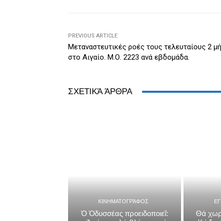
o
g
n
ss
p
o
er
dl
p
k
y
PREVIOUS ARTICLE
Μεταναστευτικές ροές τους τελευταίους 2 μ
στο Αιγαίο. Μ.Ο. 2223 ανά εβδομάδα.
ΣΧΕΤΙΚΆ ΆΡΘΡΑ
ΚΙΝΗΜΑΤΟΓΡΆΦΟΣ
Ε
Ὁ Ὀδυσσέας προειδοποιεῖ:
Θά χωρ