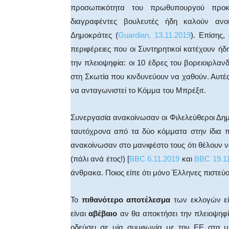
προσωπικότητα του πρωθυπουργού προκα
διαγραφέντες βουλευτές ήδη καλούν αν
Δημοκράτες (
Guardian, 13.11.2019
). Επίσης,
περιφέρειες που οι Συντηρητικοί κατέχουν ήδ
την πλειοψηφία: οι 10 έδρες του βορειοιρλανδ
στη Σκωτία που κινδυνεύουν να χαθούν. Αυτές 
να ανταγωνιστεί το Κόμμα του Μπρέξιτ.
Συνεργασία ανακοίνωσαν οι Φιλελεύθεροι Δημο
ταυτόχρονα από τα δύο κόμματα στην ίδια π
ανακοίνωσαν στο μανιφέστο τους ότι θέλουν
(πάλι ανά έτος!) [
BBC 6.11.2019
και
BBC 19.11
άνθρακα. Ποιος είπε ότι μόνο Έλληνες πιστεύ
Το
πιθανότερο αποτέλεσμα
των εκλογών εί
είναι
αβέβαιο
αν θα αποκτήσει την πλειοψηφία
οδεύσει σε μία συμφωνία με την ΕΕ στα μ