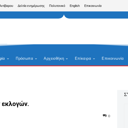
Αντίβαρου
Δελτία ενημέρωσης
Πολυτονικό
English
Επικοινωνία
φία
Πρόσωπα
Αρχειοθήκη
Επίκαιρα
Επικοινωνία
Σ
 εκλογών.
0