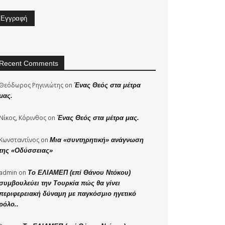
Recent Comments
Θεόδωρος Ρηγινιώτης
on
Ένας Θεός στα μέτρα
μας.
Νίκος, Κόρινθος
on
Ένας Θεός στα μέτρα μας.
Κωνσταντίνος
on
Μια «συντηρητική» ανάγνωση
της «Οδύσσειας»
admin
on
Το ΕΛΙΑΜΕΠ (επί Θάνου Ντόκου)
συμβουλεύει την Τουρκία πώς θα γίνει
περιφερειακή δύναμη με παγκόσμιο ηγετικό
ρόλο..
Viber