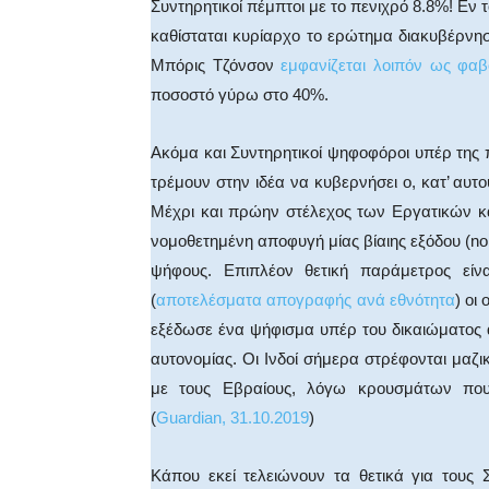
Συντηρητικοί πέμπτοι με το πενιχρό 8.8%! Εν τ
καθίσταται κυρίαρχο το ερώτημα διακυβέρνη
Μπόρις Τζόνσον
εμφανίζεται λοιπόν ως φαβ
ποσοστό γύρω στο 40%.
Ακόμα και Συντηρητικοί ψηφοφόροι υπέρ της 
τρέμουν στην ιδέα να κυβερνήσει ο, κατ’ αυτ
Μέχρι και πρώην στέλεχος των Εργατικών κα
νομοθετημένη αποφυγή μίας βίαιης εξόδου (no 
ψήφους. Επιπλέον θετική παράμετρος είν
(
αποτελέσματα απογραφής ανά εθνότητα
) οι
εξέδωσε ένα ψήφισμα υπέρ του δικαιώματος α
αυτονομίας. Οι Ινδοί σήμερα στρέφονται μαζικ
με τους Εβραίους, λόγω κρουσμάτων που 
(
Guardian, 31.10.2019
)
Κάπου εκεί τελειώνουν τα θετικά για τους