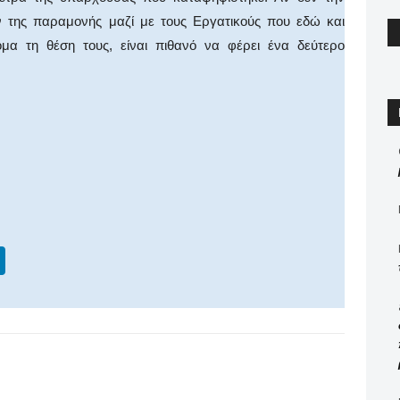
 της παραμονής μαζί με τους Εργατικούς που εδώ και
μα τη θέση τους, είναι πιθανό να φέρει ένα δεύτερο
Li
n
k
e
dI
X
WhatsApp
Email
Print