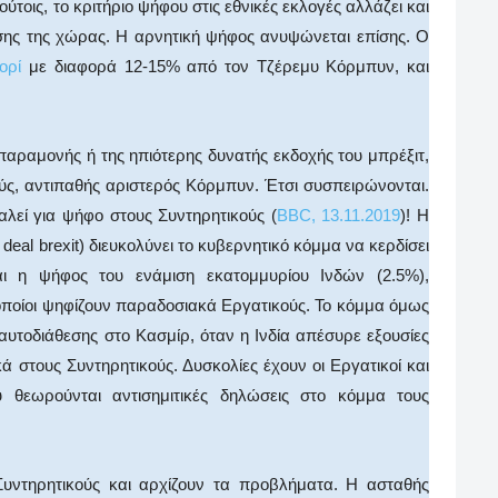
ούτοις, το κριτήριο ψήφου στις εθνικές εκλογές αλλάζει και
σης της χώρας. Η αρνητική ψήφος ανυψώνεται επίσης. Ο
ορί
με διαφορά 12-15% από τον Τζέρεμυ Κόρμπυν, και
παραμονής ή της ηπιότερης δυνατής εκδοχής του μπρέξιτ,
ούς, αντιπαθής αριστερός Κόρμπυν. Έτσι συσπειρώνονται.
λεί για ψήφο στους Συντηρητικούς (
BBC, 13.11.2019
)! Η
deal brexit) διευκολύνει το κυβερνητικό κόμμα να κερδίσει
αι η ψήφος του ενάμιση εκατομμυρίου Ινδών (2.5%),
 οποίοι ψηφίζουν παραδοσιακά Εργατικούς. Το κόμμα όμως
υτοδιάθεσης στο Κασμίρ, όταν η Ινδία απέσυρε εξουσίες
ά στους Συντηρητικούς. Δυσκολίες έχουν οι Εργατικοί και
θεωρούνται αντισημιτικές δηλώσεις στο κόμμα τους
 Συντηρητικούς και αρχίζουν τα προβλήματα. Η ασταθής