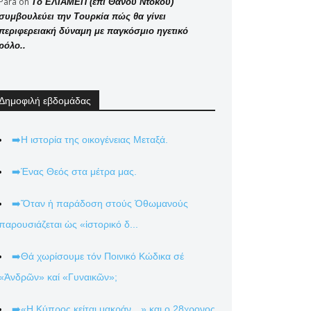
Para
on
Το ΕΛΙΑΜΕΠ (επί Θάνου Ντόκου)
συμβουλεύει την Τουρκία πώς θα γίνει
περιφερειακή δύναμη με παγκόσμιο ηγετικό
ρόλο..
Δημοφιλή εβδομάδας
➡️Η ιστορία της οικογένειας Μεταξά.
➡️Ένας Θεός στα μέτρα μας.
➡️Ὅταν ἡ παράδοση στούς Ὀθωμανούς
παρουσιάζεται ὡς «ἱστορικό δ...
➡️Θά χωρίσουμε τόν Ποινικό Κώδικα σέ
«Ἀνδρῶν» καί «Γυναικῶν»;
➡️«Η Κύπρος κείται μακράν…» και ο 28χρονος