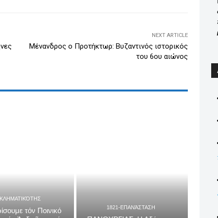
n
NEXT ARTICLE
ήνες
Μένανδρος ο Προτήκτωρ: Βυζαντινός ιστορικός
του 6ου αιώνος
ΓΚΛΗΜΑΤΙΚΌΤΗΣ
1821-ΕΠΑΝΆΣΤΑΣΗ
ίσουμε τόν Ποινικό