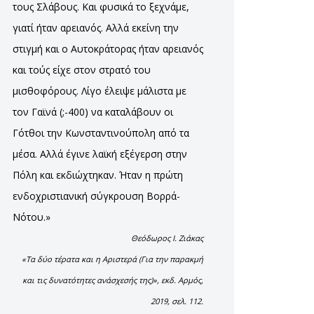
τους Σλάβους. Και φυσικά το ξεχνάμε,
γιατί ήταν αρειανός. Αλλά εκείνη την
στιγμή και ο Αυτοκράτορας ήταν αρειανός
και τούς είχε στον στρατό του
μισθοφόρους. Λίγο έλειψε μάλιστα με
τον Γαϊνά (;-400) να καταλάβουν οι
Γότθοι την Κωνσταντινούπολη από τα
μέσα. Αλλά έγινε λαϊκή εξέγερση στην
Πόλη και εκδιώχτηκαν. Ήταν η πρώτη
ενδοχριστιανική σύγκρουση Βορρά-
Νότου.»
Θεόδωρος Ι. Ζιάκας
«Τα δύο τέρατα και η Αριστερά (Για την παρακμή
και τις δυνατότητες ανάσχεσής της)», εκδ. Αρμός,
2019, σελ. 112.