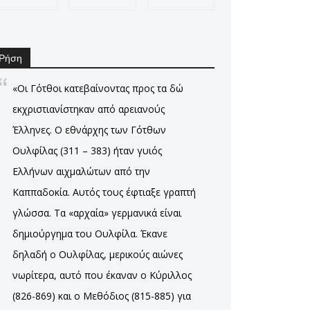
Ρήση
«Οι Γότθοι κατεβαίνοντας προς τα δώ
εκχριστιανίστηκαν από αρειανούς
Έλληνες. Ο εθνάρχης των Γότθων
Ουλφίλας (311 – 383) ήταν γυιός
Ελλήνων αιχμαλώτων από την
Καππαδοκία. Αυτός τους έφτιαξε γραπτή
γλώσσα. Τα «αρχαία» γερμανικά είναι
δημιούργημα του Ουλφίλα. Έκανε
δηλαδή ο Ουλφίλας, μερικούς αιώνες
νωρίτερα, αυτό που έκαναν ο Κύριλλος
(826-869) και ο Μεθόδιος (815-885) για