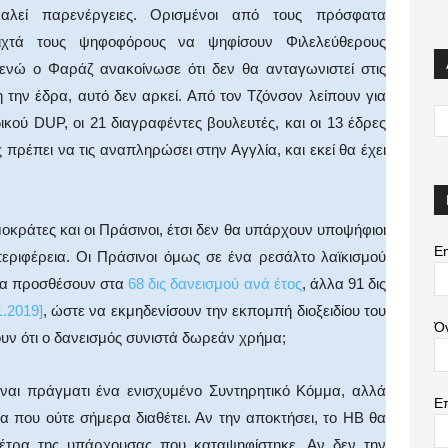
λεί παρενέργειες. Ορισμένοι από τους πρόσφατα
οιχτά τους ψηφοφόρους να ψηφίσουν Φιλελεύθερους
 ενώ ο Φαράζ ανακοίνωσε ότι δεν θα ανταγωνιστεί στις
η την έδρα, αυτό δεν αρκεί. Από τον Τζόνσον λείπουν για
ικού DUP, οι 21 διαγραφέντες βουλευτές, και οι 13 έδρες
πρέπει να τις αναπληρώσει στην Αγγλία, και εκεί θα έχει
κράτες και οι Πράσινοι, έτσι δεν θα υπάρχουν υποψήφιοι
Em
εριφέρεια. Οι Πράσινοι όμως σε ένα ρεσάλτο λαϊκισμού
 να προσθέσουν στα
68 δις δανεισμού ανά έτος
, άλλα 91 δις
.2019]
, ώστε να εκμηδενίσουν την εκπομπή διοξειδίου του
Ό
ουν ότι ο δανεισμός συνιστά δωρεάν χρήμα;
ναι πράγματι ένα ενισχυμένο Συντηρητικό Κόμμα, αλλά
Ε
 που ούτε σήμερα διαθέτει. Αν την αποκτήσει, το ΗΒ θα
έτρα της υπάρχουσας που καταψηφίστηκε. Αν δεν την