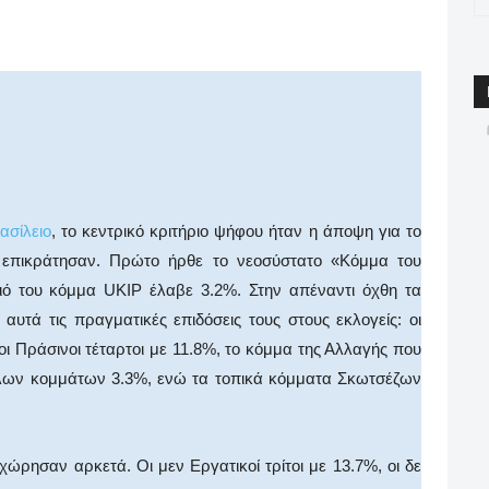
App
Email
Print
Viber
ασίλειο
, το κεντρικό κριτήριο ψήφου ήταν η άποψη για το
ς επικράτησαν. Πρώτο ήρθε το νεοσύστατο «Κόμμα του
ό του κόμμα UKIP έλαβε 3.2%. Στην απέναντι όχθη τα
υτά τις πραγματικές επιδόσεις τους στους εκλογείς: οι
οι Πράσινοι τέταρτοι με 11.8%, το κόμμα της Αλλαγής που
λων κομμάτων 3.3%, ενώ τα τοπικά κόμματα Σκωτσέζων
ώρησαν αρκετά. Οι μεν Εργατικοί τρίτοι με 13.7%, οι δε