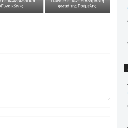
 σέ «Ἀνδρῶν» καί
ΠΑΝΟΥΡΓΙΑΣ: Η Αδάμαστη
«Γυναικῶν»;
φωτιά της Ρούμελης.
Name:*
Email:*