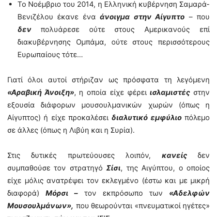
Το Νοέμβριο του 2014, η Ελληνική κυβέρνηση Σαμαρά-
Βενιζέλου έκανε ένα
άνοιγμα στην Αίγυπτο
– που
δεν
πολυάρεσε ούτε στους Αμερικανούς επί
διακυβέρνησης Ομπάμα, ούτε στους περισσότερους
Ευρωπαίους τότε…
Γιατί όλοι αυτοί στήριζαν ως πρόσφατα τη λεγόμενη
«Αραβική Άνοιξη»
, η οποία είχε φέρει
ισλαμιστές
στην
εξουσία διάφορων μουσουλμανικών χωρών (όπως η
Αίγυπτος) ή είχε προκαλέσει
διαλυτικό εμφύλιο
πόλεμο
σε άλλες (όπως η Λιβύη και η Συρία).
Στις δυτικές πρωτεύουσες λοιπόν,
κανείς
δεν
συμπαθούσε τον στρατηγό
Σίσι
, της Αιγύπτου, ο οποίος
είχε μόλις ανατρέψει τον εκλεγμένο (έστω και με μικρή
διαφορά)
Μόρσι –
τον εκπρόσωπο των
«Αδελφών
Μουσουλμάνων»,
που θεωρούνται «πνευματικοί ηγέτες»