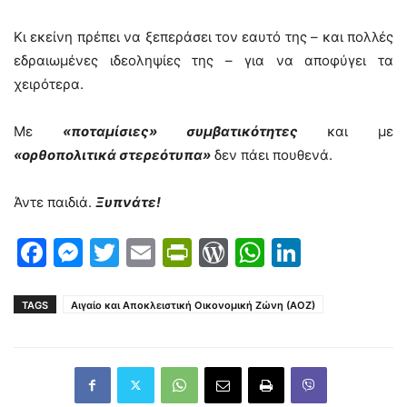
Κι εκείνη πρέπει να ξεπεράσει τον εαυτό της – και πολλές
εδραιωμένες ιδεοληψίες της – για να αποφύγει τα
χειρότερα.
Με
«ποταμίσιες» συμβατικότητες
και με
«ορθοπολιτικά στερεότυπα»
δεν πάει πουθενά.
Άντε παιδιά.
Ξυπνάτε!
Facebook
Messenger
Twitter
Email
PrintFriendly
WordPress
WhatsAp
LinkedI
TAGS
Αιγαίο και Αποκλειστική Οικονομική Ζώνη (ΑΟΖ)