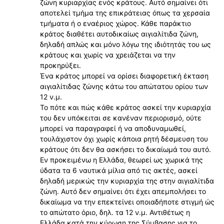
ζώνη κυριαρχίας ενός κράτους. Αυτό σημαίνει ότι
αποτελεί τμήμα της επικράτειας όπως τα χερσαία
τμήματα ή ο εναέριος χώρος. Κάθε παράκτιο
κράτος διαθέτει αυτοδικαίως αιγιαλίτιδα ζώνη,
δηλαδή απλώς και μόνο λόγω της ιδιότητάς του ως
κράτους και χωρίς να χρειάζεται να την
προκηρύξει.
Ένα κράτος μπορεί να ορίσει διαφορετική έκταση
αιγιαλίτιδας ζώνης κάτω του απώτατου ορίου των
12 ν.μ.
Το πότε και πώς κάθε κράτος ασκεί την κυριαρχία
του δεν υπόκειται σε κανέναν περιορισμό, ούτε
μπορεί να παραγραφεί ή να αποδυναμωθεί,
τουλάχιστον όχι χωρίς κάποια ρητή δέσμευση του
κράτους ότι δεν θα ασκήσει το δικαίωμά του αυτό.
Εν προκειμένω η Ελλάδα, θεωρεί ως χωρικά της
ύδατα τα 6 ναυτικά μίλια από τις ακτές, ασκεί
δηλαδή μερικώς την κυριαρχία της στην αιγιαλίτιδα
ζώνη. Αυτό δεν σημαίνει ότι έχει απεμπολήσει το
δικαίωμα να την επεκτείνει οποιαδήποτε στιγμή ώς
το απώτατο όριο, δηλ. τα 12 ν.μ. Αντιθέτως η
Ελλάδα κατά την κύρωση της Σύμβασης για το