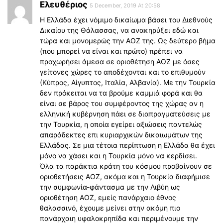
Ελευθέριος
5 December, 2019 At 20:58
H Ελλάδα έχει νόμιμο δικαίωμα βάσει του Διεθνούς
Δικαίου της Θάλασσας, να ανακηρύξει εδώ και
τώρα και μονομερώς την ΑΟΖ της. Ως δεύτερο βήμα
(που μπορεί να είναι και πρώτο) πρέπει να
προχωρήσει άμεσα σε οριοθέτηση ΑΟΖ με όσες
γείτονες χώρες το αποδέχονται και το επιθυμούν
(Κύπρος, Αίγυπτος, Ιταλία, Αλβανία). Με την Τουρκία
δεν πρόκειται να τα βρούμε καμμιά φορά και θα
είναι σε βάρος του συμφέροντος της χώρας αν η
ελληνική κυβέρνηση πάει σε διαπραγματεύσεις με
την Τουρκία, η οποία εγείρει αξιώσεις παντελώς
απαράδεκτες επι κυριαρχικών δικαιωμάτων της
Ελλάδας. Σε μια τέτοια περίπτωση η Ελλάδα θα έχει
μόνο να χάσει και η Τουρκία μόνο να κερδίσει.
Όλα τα παράκτια κράτη του κόσμου προβαίνουν σε
οριοθετήσεις ΑΟΖ, ακόμα και η Τουρκία διαφήμισε
την συμφωνία-φάντασμα με την Λιβύη ως
οριοθέτηση ΑΟΖ, εμείς πανάρχαιο έθνος
θαλασσινό, έχουμε μείνει στην ακόμη πιο
πανάρχαιη υφαλοκρηπίδα και περιμένουμε την