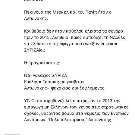
Πεκινουά της Μερκελ και του Ταγίπ ήταν ο
Αντωνακης.
Και βεβαια δεν ηταν καθολου κλειστα τα συνορα
πριν το 2015. Αληθεια, ποιος εμποδιζει τη ΝΔούλα
να κλεισει τη στροφιγγα που ανοιξαν οι κακοι
ΣΥΡΙΖΑίοι;
Η πραγματικοτης:
ΝΔ=γαλαζιος ΣΥΡΙΖΑ
Κούλης= Τσίπρας με γραβατα
Αντωνακης= ψυχακιας και ξοφλημενος
ΥΓ: Οι σαμαροβενιζελοι επετρεψαν το 2013 την
εισαγωγη μη Ελληνων των γενος στις στρατιωτικες
σχολες, βαζοντας βομβα στα θεμελια των Ενοπλων
Δυναμεων. “Πολυπολιτισμικος” Αντωνακης.