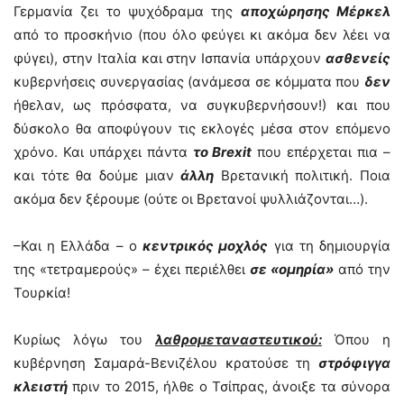
Γερμανία ζει το ψυχόδραμα της
αποχώρησης Μέρκελ
από το προσκήνιο (που όλο φεύγει κι ακόμα δεν λέει να
φύγει), στην Ιταλία και στην Ισπανία υπάρχουν
ασθενείς
κυβερνήσεις συνεργασίας (ανάμεσα σε κόμματα που
δεν
ήθελαν, ως πρόσφατα, να συγκυβερνήσουν!) και που
δύσκολο θα αποφύγουν τις εκλογές μέσα στον επόμενο
χρόνο. Και υπάρχει πάντα
το Brexit
που επέρχεται πια –
και τότε θα δούμε μιαν
άλλη
Βρετανική πολιτική. Ποια
ακόμα δεν ξέρουμε (ούτε οι Βρετανοί ψυλλιάζονται…).
–Και η Ελλάδα – ο
κεντρικός μοχλός
για τη δημιουργία
της «τετραμερούς» – έχει περιέλθει
σε «ομηρία»
από την
Τουρκία!
Κυρίως λόγω του
λαθρομεταναστευτικού:
Όπου η
κυβέρνηση Σαμαρά-Βενιζέλου κρατούσε τη
στρόφιγγα
κλειστή
πριν το 2015, ήλθε ο Τσίπρας, άνοιξε τα σύνορα