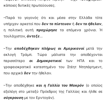
κάποιες δυτικές πρωτεύουσες.
–Παρά το γεγονός ότι και μέσα στην Ελλάδα τότε
υπήρχαν αρκετοί που
δεν το πίστευαν
ή
δεν το ήθελαν
,
η πολιτική αυτή
προχώρησε
τα επόμενα χρόνια. Ή
τουλάχιστον,
άντεξε
…
–Την
αποδέχθηκαν πλήρως οι Αμερικανοί
μετά την
εκλογή Τράμπ. Τώρα μάλιστα την αποδέχονται
περισσότερο
οι Δημοκρατικοί
των ΗΠΑ και το
γραφειοκρατικό κατεστημένο του Στέητ Ντηπάρτμεντ,
που αρχικά
δεν
την ήθελαν.
–Την αποδέχθηκε
και η Γαλλία του Μακρόν
(ο οποίος
εξελέγη στο μεταξύ Πρόεδρος της Γαλλίας και ήλθε σε
σύγκρουση
με τον Ερντογάν).