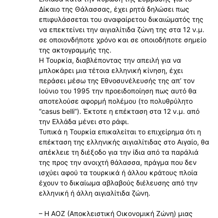
Δίκαιο της Θάλασσας, έχει ρητά δηλώσει πως
επιφυλάσσεται του αναφαίρετου δικαιώματός της
να επεκτείνει την αιγιαλίτιδα ζώνη της στα 12 ν.μ.
σε οποιονδήποτε χρόνο και σε οποιοδήποτε σημείο
της ακτογραμμής της.
Η Τουρκία, διαβλέποντας την απειλή για να
μπλοκάρει μια τέτοια ελληνική κίνηση, έχει
περάσει μέσω της Εθνοσυνέλευσής της απ’ τον
Ιούνιο του 1995 την προειδοποίηση πως αυτό θα
αποτελούσε αφορμή πολέμου (το πολυθρύλητο
“casus belli”). Έκτοτε η επέκταση στα 12 ν.μ. από
την Ελλάδα μένει στο ράφι.
Τυπικά η Τουρκία επικαλείται το επιχείρημα ότι η
επέκταση της ελληνικής αιγιαλίτιδας στο Αιγαίο, θα
απέκλειε τη διέξοδο για την ίδια από τα παράλιά
της προς την ανοιχτή θάλασσα, πράγμα που δεν
ισχύει αφού τα τουρκικά ή άλλου κράτους πλοία
έχουν το δικαίωμα αβλαβούς διέλευσης από την
ελληνική ή άλλη αιγιαλίτιδα ζώνη.
– Η ΑΟΖ (Αποκλειστική Οικονομική Ζώνη) μιας