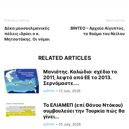
Previous article
Next article
Δέκα μουσουλμανικές
ΒΙΝΤΕΟ – Αρχαία Αίγυπτος,
πόλεις ιδρύει ο κ.
το θαύμα του Νείλου
Μητσοτάκης. Οι νόμοι
RELATED ARTICLES
Μανιάτης. Καλώδιο: σχέδιο το
2011, λεφτά από ΕΕ το 2013.
Σερνόμαστε....
admin
-
12 July, 2026
Το ΕΛΙΑΜΕΠ (επί Θάνου Ντόκου)
συμβουλεύει την Τουρκία πώς θα
γίνει...
admin
-
10 July, 2026