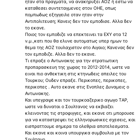
ηταν στα πραγματα, να ανακηρυξει ΑΟΖ ή εστω να
καταθεσει συντεταγμενες στον ΟΗΕ, οπως
πομπωδως εξηγγειλε οταν ηταν στην
Αντιπολιτευση; Κανεις δεν τον εμποδισε. Αλλα δεν
το εκανε.
Ποιος τον εμποδιζε να επεκτεινει τα ΕΧΥ στα 12
ν.μ.,κατι που θα ελυνε αυτοματως υπερ ημων το
θεμα της ΑΟΖ τουλαχιστον στο Αιγαιο; Κανενας δεν
τον εμποδιζε. Αλλα δεν το εκανε.
Τι επραξε ο Αντωνακης για την στρατιωτικη
προπαρασκευη της χωρας το 2012-2014, ωστε να
ειναι πιο ανθεκτικη στις κτηνωδεις απειλες του
Τουρκου; Ουδεν επραξε. Περικοπες, περικοπες,
περικοπες . Αυτο εκανε στις Ενοπλες Δυναμεις ο
Αντωνακης.
Και υπεγραψε και τον τουρκοαζερικο αγωγο ΤAP,
ωστε να δυναται ο Σουλτανος να εκβιαζει
κλεινοντας τις στροφιγγες, και εκανε οτι μπορουσε
για να καταστρεψει τις ελληνορωσικες σχεσεις, και
εισπραττουμε σημερα τα ολεθρια αποτελεσματα.
Και εκανε και κοινα υπουργικα συμβουλια με τον
Σουλτανο.