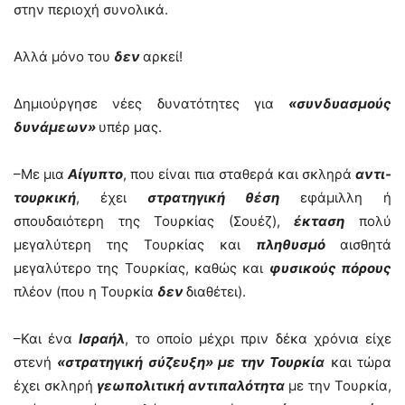
στην περιοχή συνολικά.
Αλλά μόνο του
δεν
αρκεί!
Δημιούργησε νέες δυνατότητες για
«συνδυασμούς
δυνάμεων»
υπέρ μας.
–Με μια
Αίγυπτο
, που είναι πια σταθερά και σκληρά
αντι-
τουρκική
, έχει
στρατηγική θέση
εφάμιλλη ή
σπουδαιότερη της Τουρκίας (Σουέζ),
έκταση
πολύ
μεγαλύτερη της Τουρκίας και
πληθυσμό
αισθητά
μεγαλύτερο της Τουρκίας, καθώς και
φυσικούς πόρους
πλέον (που η Τουρκία
δεν
διαθέτει).
–Και ένα
Ισραήλ
, το οποίο μέχρι πριν δέκα χρόνια είχε
στενή
«στρατηγική σύζευξη» με την Τουρκία
και τώρα
έχει σκληρή
γεωπολιτική αντιπαλότητα
με την Τουρκία,