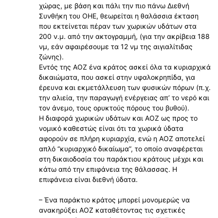
χώρας, με βάση και πάλι την πιο πάνω Διεθνή
Συνθήκη του ΟΗΕ, θεωρείται η θαλάσσια έκταση
που εκτείνεται πέραν των χωρικών υδάτων στα
200 ν.μ. από την ακτογραμμή, (για την ακρίβεια 188
νμ, εάν αφαιρέσουμε τα 12 νμ της αιγιαλίτιδας
ζώνης).
Εντός της ΑΟΖ ένα κράτος ασκεί όλα τα κυριαρχικά
δικαιώματα, που ασκεί στην υφαλοκρηπίδα, για
έρευνα και εκμετάλλευση των φυσικών πόρων (π.χ.
την αλιεία, την παραγωγή ενέργειας απ’ το νερό και
τον άνεμο, τους ορυκτούς πόρους του βυθού).
Η διαφορά χωρικών υδάτων και ΑΟΖ ως προς το
νομικό καθεστώς είναι ότι τα χωρικά ύδατα
αφορούν σε πλήρη κυριαρχία, ενώ η ΑΟΖ αποτελεί
απλό “κυριαρχικό δικαίωμα”, το οποίο αναφέρεται
στη δικαιοδοσία του παράκτιου κράτους μέχρι και
κάτω από την επιφάνεια της θάλασσας. Η
επιφάνεια είναι διεθνή ύδατα.
– Ένα παράκτιο κράτος μπορεί μονομερώς να
ανακηρύξει ΑΟΖ καταθέτοντας τις σχετικές