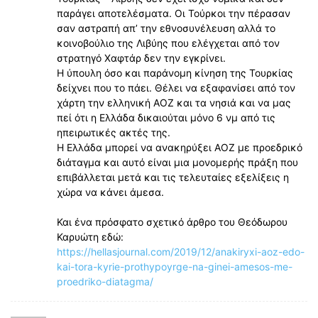
παράγει αποτελέσματα. Οι Τούρκοι την πέρασαν
σαν αστραπή απ’ την εθνοσυνέλευση αλλά το
κοινοβούλιο της Λιβύης που ελέγχεται από τον
στρατηγό Χαφτάρ δεν την εγκρίνει.
Η ύπουλη όσο και παράνομη κίνηση της Τουρκίας
δείχνει που το πάει. Θέλει να εξαφανίσει από τον
χάρτη την ελληνική ΑΟΖ και τα νησιά και να μας
πεί ότι η Ελλάδα δικαιούται μόνο 6 νμ από τις
ηπειρωτικές ακτές της.
Η Ελλάδα μπορεί να ανακηρύξει AOZ με προεδρικό
διάταγμα και αυτό είναι μια μονομερής πράξη που
επιβάλλεται μετά και τις τελευταίες εξελίξεις η
χώρα να κάνει άμεσα.
Και ένα πρόσφατο σχετικό άρθρο του Θεόδωρου
Καρυώτη εδώ:
https://hellasjournal.com/2019/12/anakiryxi-aoz-edo-
kai-tora-kyrie-prothypoyrge-na-ginei-amesos-me-
proedriko-diatagma/