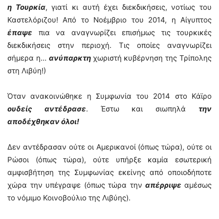
η Τουρκία
, γιατί κι αυτή έχει διεκδικήσεις, νοτίως του
Καστελόριζου! Από το Νοέμβριο του 2014, η Αίγυπτος
έπαψε
πια να αναγνωρίζει επισήμως τις τουρκικές
διεκδικήσεις στην περιοχή. Τις οποίες αναγνωρίζει
σήμερα η…
ανύπαρκτη
χωριστή κυβέρνηση της Τρίπολης
στη Λιβύη!)
Όταν ανακοινώθηκε η Συμφωνία του 2014 στο Κάϊρο
ουδείς αντέδρασε
. Έστω και σιωπηλά
την
αποδέχθηκαν όλοι!
Δεν αντέδρασαν ούτε οι Αμερικανοί (όπως τώρα), ούτε οι
Ρώσοι (όπως τώρα), ούτε υπήρξε καμία εσωτερική
αμφισβήτηση της Συμφωνίας εκείνης από οποιοδήποτε
χώρα την υπέγραψε (όπως τώρα την
απέρριψε
αμέσως
το νόμιμο Κοινοβούλιο της Λιβύης).