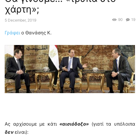
χάρτη»;
90
19
5 December, 2019
Γράφει
ο Θανάσης Κ.
Ας αρχίσουμε με κάτι
«αισιόδοξο»
(γιατί τα υπόλοιπα
δεν
είναι):