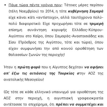
Πάμε τώρα πέντε χρόνια πριν
: Τέτοιες μέρες περίπου
(τέλη Νοεμβρίου) το 2014, η τότε
κυβέρνηση Σαμαρά
είχε κάνει κάτι «αντίστοιχο», αλλά ταυτόχρονα πολύ-
πολύ διαφορετικό: Είχε προχωρήσει τότε σε
τριμερή
επίσημη συνάντηση κορυφής Ελλάδος-Κύπρου-
Αιγύπτου στο Καϊρο, όπου Σαμαράς-Αναστασιάδης και
Σίσυ (Πρόεδρος της Αιγύπτου, τότε και τώρα), όπου
είχαν συμφωνήσει την από κοινού οριοθέτηση των
θαλασσίων ζωνών της περιοχής!
Ήταν η
πρώτη φορά
που η Αίγυπτος δεχόταν
να αφήσει
απ’ έξω τις αιτιάσεις της Τουρκίας σ
την ΑΟΖ της
ανατολικής Μεσογείου!
(Ως τότε σε κάθε ελληνικό υπαινιγμό για οριοθέτηση της
ΑΟΖ στην περιοχή, η αιγυπτιακή γραφειοκρατία
αντέτασσε το επιχείρημα, ότι
πρέπει να συμμετέχει και