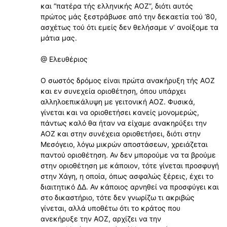
και “πατέρα τής ελληνικής ΑΟΖ”, διότι αυτός
πρώτος μάς ξεστράβωσε από την δεκαετία τού ’80,
ασχέτως τού ότι εμείς δεν θελήσαμε ν’ ανοίξομε τα
μάτια μας.
@ Ελευθέριος
Ο σωστός δρόμος είναι πρώτα ανακήρυξη τής ΑΟΖ
και εν συνεχεία οριοθέτηση, όπου υπάρχει
αλληλοεπικάλυψη με γειτονική ΑΟΖ. Φυσικά,
γίνεται και να οριοθετήσει κανείς μονομερώς,
πάντως καλό θα ήταν να είχαμε ανακηρύξει την
ΑΟΖ και στην συνέχεια οριοθετήσει, διότι στην
Μεσόγειο, λόγω μικρών αποστάσεων, χρειάζεται
παντού οριοθέτηση. Αν δεν μπορούμε να τα βρούμε
στην οριοθέτηση με κάποιον, τότε γίνεται προσφυγή
στην Χάγη, η οποία, όπως ασφαλώς ξέρεις, έχει το
διαιτητικό ΔΔ. Αν κάποιος αρνηθεί να προσφύγει και
στο δικαστήριο, τότε δεν γνωρίζω τι ακριβώς
γίνεται, αλλά υποθέτω ότι το κράτος που
ανεκήρυξε την ΑΟΖ, αρχίζει να την