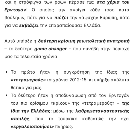
και η στρόφιγγα των ροών πέρασε πια
στα χέρια του
Ερντογάν
! Ο οποίος την ανοίγει κάθε τόσο κατά
βούλησιν, πότε για να
πιέζει
την «άψυχη» Ευρώπη, πότε
για να
εκβιάζει
την «παραπαίουσα» Ελλάδα.
Αυτό υπήρξε η
δεύτερη κρίσιμη γεωπολιτική ανατροπή
– το δεύτερο
game changer
– που συνέβη στην περιοχή
μας τα τελευταία χρόνια:
Το πρώτο ήταν η συγκρότηση της ίδιας της
«τετραμερούς»
τα χρόνια 2012-15, κι υπήρξε απόλυτα
θετικό για μας.
Το δεύτερο ήταν η αποδυνάμωση από τον Ερντογάν
του πιο κρίσιμου «κρίκου» της «τετραμερούς» –
της
ίδια την Ελλάδας
: μέσω της
λαθρομεταναστευτικής
απειλής
, που το τουρκικό καθεστώς την έχει
«εργαλειοποιήσει»
πλήρως.