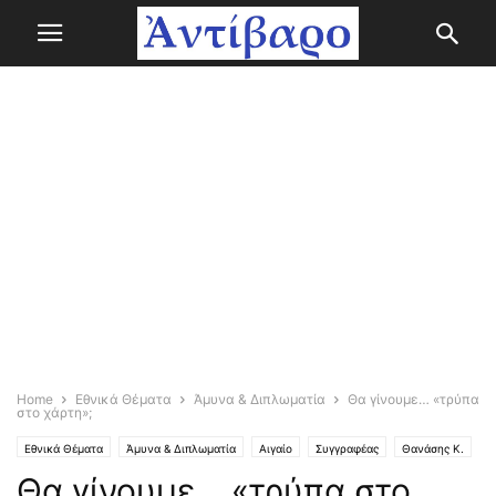
Home
Εθνικά Θέματα
Άμυνα & Διπλωματία
Θα γίνουμε… «τρύπα
στο χάρτη»;
Εθνικά Θέματα
Άμυνα & Διπλωματία
Αιγαίο
Συγγραφέας
Θανάσης Κ.
Θα γίνουμε… «τρύπα στο