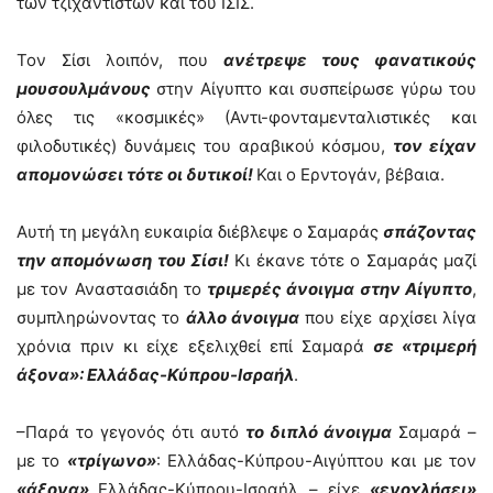
των τζιχαντιστών και του ΙΣΙΣ.
Τον Σίσι λοιπόν, που
ανέτρεψε τους φανατικούς
μουσουλμάνους
στην Αίγυπτο και συσπείρωσε γύρω του
όλες τις «κοσμικές» (Αντι-φονταμενταλιστικές και
φιλοδυτικές) δυνάμεις του αραβικού κόσμου,
τον είχαν
απομονώσει τότε οι δυτικοί!
Και ο Ερντογάν, βέβαια.
Αυτή τη μεγάλη ευκαιρία διέβλεψε ο Σαμαράς
σπάζοντας
την απομόνωση του Σίσι!
Κι έκανε τότε ο Σαμαράς μαζί
με τον Αναστασιάδη το
τριμερές άνοιγμα στην Αίγυπτο
,
συμπληρώνοντας το
άλλο άνοιγμα
που είχε αρχίσει λίγα
χρόνια πριν κι είχε εξελιχθεί επί Σαμαρά
σε «τριμερή
άξονα»: Ελλάδας-Κύπρου-Ισραήλ
.
–Παρά το γεγονός ότι αυτό
το διπλό άνοιγμα
Σαμαρά –
με το
«τρίγωνο»
: Ελλάδας-Κύπρου-Αιγύπτου και με τον
«άξονα»
Ελλάδας-Κύπρου-Ισραήλ – είχε
«ενοχλήσει»