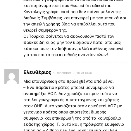
και παράνομα εκεί που θεωρεί ότι αδικείται.
Κοντολογίς γράφει εκεί που δεν πιάνει μελάνι τις
Διεθνείς Συμβάσεις και επιχειρεί με τσαμπουκά και
την απειλή χρήσης βίας να επιβάλλει αυτό που
θεωρεί συμφέρον της.
Οι Τούρκοι φαίνεται να ακολουθούν πιστά τον
Θουκυδίδη κι ας μην τον διάβασαν ποτέ, απο μας
κάποιοι ίσως τον διάβασαν, αλλά καθένας ενεργεί
για τον εαυτό του κι ο θεός εναντίον όλων!
Ελευθέριος
8 December, 2019 At 00:01
Μια επανόρθωση στα προλεχθέντα από μένα.
– Ένα παράκτιο κράτος μπορεί μονομερώς να
ανακηρύξει ΑΟΖ. Δεν χρειάζεται προς τούτο να
στείλει γεωγραφικές συντεταγμένες και χάρτες
στον ΟΗΕ. Αυτό χρειάζεται όταν οριοθετεί ΑΟΖ με
γειτονικό κράτος όπου απαιτείται διμερής
συμφωνία και επικύρωσή της από τα κοινοβούλια
εκάστης χώρας. Γι’ αυτό και η πρόσφατη Συμφωνία
Τουρκίας – Λιβύης δεν έχει ισχύ νομικά και δεν