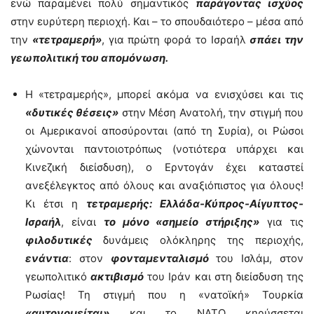
ενώ παραμένει πολύ σημαντικός
παράγοντας ισχύος
στην ευρύτερη περιοχή. Και – το σπουδαιότερο – μέσα από
την
«τετραμερή»
, για πρώτη φορά το Ισραήλ
σπάει την
γεωπολιτική του απομόνωση.
Η «τετραμερής», μπορεί ακόμα να ενισχύσει και τις
«δυτικές θέσεις»
στην Μέση Ανατολή, την στιγμή που
οι Αμερικανοί αποσύρονται (από τη Συρία), οι Ρώσοι
χώνονται παντοιοτρόπως (νοτιότερα υπάρχει και
Κινεζική διείσδυση), ο Ερντογάν έχει καταστεί
ανεξέλεγκτος από όλους και αναξιόπιστος για όλους!
Κι έτσι η
τετραμερής: Ελλάδα-Κύπρος-Αίγυπτος-
Ισραήλ
, είναι
το μόνο «σημείο στήριξης»
για τις
φιλοδυτικές
δυνάμεις ολόκληρης της περιοχής,
ενάντια
: στον
φονταμενταλισμό
του Ισλάμ, στον
γεωπολιτικό
ακτιβισμό
του Ιράν και στη διείσδυση της
Ρωσίας! Τη στιγμή που η «νατοϊκή» Τουρκία
«αυτονομείται»
και το ΝΑΤΟ κηρύσσεται