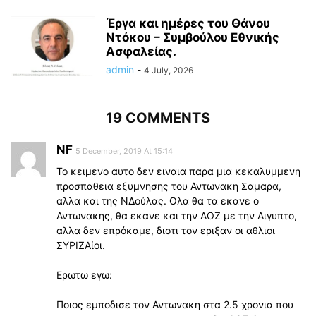
Έργα και ημέρες του Θάνου
Ντόκου – Συμβούλου Εθνικής
Ασφαλείας.
admin
-
4 July, 2026
19 COMMENTS
NF
5 December, 2019 At 15:14
To κειμενο αυτο δεν ειναια παρα μια κεκαλυμμενη
προσπαθεια εξυμνησης του Αντωνακη Σαμαρα,
αλλα και της ΝΔούλας. Ολα θα τα εκανε ο
Αντωνακης, θα εκανε και την ΑΟΖ με την Αιγυπτο,
αλλα δεν επρόκαμε, διοτι τον εριξαν οι αθλιοι
ΣΥΡΙΖΑίοι.
Ερωτω εγω:
Ποιος εμποδισε τον Αντωνακη στα 2.5 χρονια που