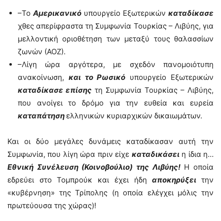
–Το
Αμερικανικό
υπουργείο Εξωτερικών
καταδίκασε
χθες απερίφραστα τη Συμφωνία Τουρκίας – Λιβύης, για
μελλοντική οριοθέτηση των μεταξύ τους θαλασσίων
ζωνών (ΑΟΖ).
–Λίγη ώρα αργότερα, με σχεδόν πανομοιότυπη
ανακοίνωση,
και το Ρωσικό
υπουργείο Εξωτερικών
καταδίκασε επίσης
τη Συμφωνία Τουρκίας – Λιβύης,
που ανοίγει το δρόμο για την ευθεία και ευρεία
καταπάτηση
ελληνικών κυριαρχικών δικαιωμάτων.
Και οι δύο μεγάλες δυνάμεις καταδίκασαν αυτή την
Συμφωνία, που λίγη ώρα πριν είχε
καταδικάσει
η ίδια η…
Εθνική Συνέλευση (Κοινοβούλιο) της Λιβύης!
Η οποία
εδρεύει στο Τομπρούκ και έχει ήδη
αποκηρύξει
την
«κυβέρνηση» της Τρίπολης (η οποία ελέγχει μόλις την
πρωτεύουσα της χώρας)!