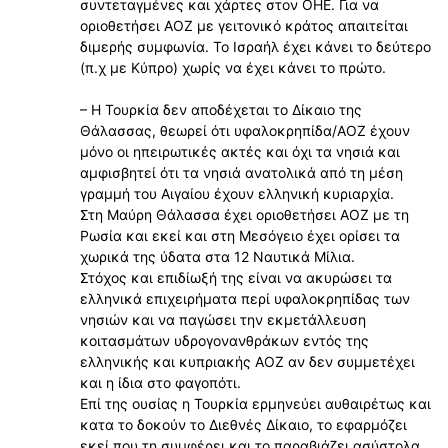
συντεταγμένες και χάρτες στον ΟΗΕ. Για να
οριοθετήσει ΑΟΖ με γειτονικό κράτος απαιτείται
διμερής συμφωνία. Το Ισραήλ έχει κάνει το δεύτερο
(π.χ με Κύπρο) χωρίς να έχει κάνει το πρώτο.
– Η Τουρκία δεν αποδέχεται το Δίκαιο της
Θάλασσας, θεωρεί ότι υφαλοκρηπίδα/ΑΟΖ έχουν
μόνο οι ηπειρωτικές ακτές και όχι τα νησιά και
αμφισβητεί ότι τα νησιά ανατολικά από τη μέση
γραμμή του Αιγαίου έχουν ελληνική κυριαρχία.
Στη Μαύρη Θάλασσα έχει οριοθετήσει ΑΟΖ με τη
Ρωσία και εκεί και στη Μεσόγειο έχει ορίσει τα
χωρικά της ύδατα στα 12 Ναυτικά Μίλια.
Στόχος και επιδίωξή της είναι να ακυρώσει τα
ελληνικά επιχειρήματα περί υφαλοκρηπίδας των
νησιών και να παγώσει την εκμετάλλευση
κοιτασμάτων υδρογονανθράκων εντός της
ελληνικής και κυπριακής ΑΟΖ αν δεν συμμετέχει
και η ίδια στο φαγοπότι.
Επί της ουσίας η Τουρκία ερμηνεύει αυθαιρέτως και
κατα το δοκούν το Διεθνές Δίκαιο, το εφαρμόζει
εκεί που τη συμφέρει και το παραβιάζει ασύστολα