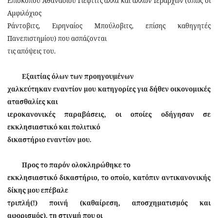
Επισκόπου Αθανασίου Γιέφτιτς αλλά και άλλων Ιεραρχών (όπως οι
Αμφιλόχιος
Ράντοβιτς, Ειρηναίος Μπούλοβιτς, επίσης καθηγητές
Πανεπιστημίου) που ασπάζονται
τις απόψεις του.
Εξαιτίας όλων των προηγουμένων
χαλκεύτηκαν εναντίον μου κατηγορίες για δήθεν οικονομικές
ατασθαλίες και
ιεροκανονικές παραβάσεις, οι οποίες οδήγησαν σε
εκκλησιαστικό και πολιτικό
δικαστήριο εναντίον μου.
Προς το παρόν ολοκληρώθηκε το
εκκλησιαστικό δικαστήριο, το οποίο, κατόπιν αντικανονικής
δίκης μου επέβαλε
τριπλή(!) ποινή (καθαίρεση, αποσχηματισμός και
αφορισμός), τη στιγμή που οι