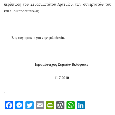
περίπτωση του Σεβασμιωτάτου Αρτεμίου, των συνεργατών του
και εμού προσωπικώς.
Σας ευχαριστώ για την φιλοξενία.
Ιερομόναχος Συμεών Βιλόφσκι
11-7-2010
.
Facebook
Messenger
Twitter
Email
PrintFriendly
WordPress
WhatsAp
LinkedI