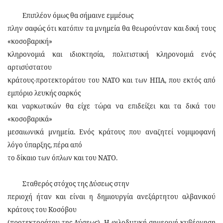
Επιπλέον όμως θα σήμαινε εμμέσως
πλην σαφώς ότι κατόπιν τα μνημεία θα θεωρούνταν και δική τους
«κοσοβαρική»
κληρονομιά και ιδιοκτησία, πολιτιστική κληρονομιά ενός
αρτισύστατου
κράτους-προτεκτοράτου του ΝΑΤΟ και των ΗΠΑ, που εκτός από
εμπόριο λευκής σαρκός
και ναρκωτικών θα είχε τώρα να επιδείξει και τα δικά του
«κοσοβαρικά»
μεσαιωνικά μνημεία. Ενός κράτους που αναζητεί νομιμοφανή
λόγο ύπαρξης, πέρα από
το δίκαιο των όπλων και του ΝΑΤΟ.
Σταθερός στόχος της Δύσεως στην
περιοχή ήταν και είναι η δημιουργία ανεξάρτητου αλβανικού
κράτους του Κοσόβου
(προτεκτοράτου της Δύσεως). Η φιλοδυτική σημερινή κυβέρνηση