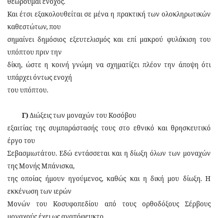
θεωρούμαι ένοχος.
Και έτσι εξακολουθείται σε μένα η πρακτική των ολοκληρωτικών
καθεστώτων, που
σημαίνει δημόσιος εξευτελισμός και επί μακρού φυλάκιση του
υπόπτου πριν την
δίκη, ώστε η κοινή γνώμη να σχηματίζει πλέον την άποψη ότι
υπάρχει όντως ενοχή
του υπόπτου.
Γ)
Διώξεις των μοναχών του Κοσόβου
εξαιτίας της συμπαράστασής τους στο εθνικό και θρησκευτικό
έργο του
Σεβασμιωτάτου. Εδώ εντάσσεται και η δίωξη όλων των μοναχών
της Μονής Μπάνισκα,
της οποίας ήμουν ηγούμενος, καθώς και η δική μου δίωξη. Η
εκκένωση των ιερών
Μονών του Κοσυφοπεδίου από τους ορθοδόξους Σέρβους
μοναχούς έχει ως αναπόφευκτο