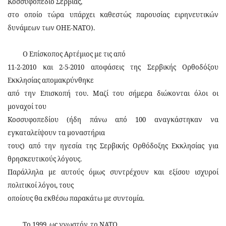
Κοσσυφοπέδιο Σερβίας,
στο οποίο τώρα υπάρχει καθεστώς παρουσίας ειρηνευτικών
δυνάμεων των ΟΗΕ-ΝΑΤΟ).
Ο Επίσκοπος Αρτέμιος με τις από
11-2-2010 και 2-5-2010 αποφάσεις της Σερβικής Ορθοδόξου
Εκκλησίας απομακρύνθηκε
από την Επισκοπή του. Μαζί του σήμερα διώκονται όλοι οι
μοναχοί του
Κοσσυφοπεδίου (ήδη πάνω από 100 αναγκάστηκαν να
εγκαταλείψουν τα μοναστήρια
τους) από την ηγεσία της Σερβικής Ορθόδοξης Εκκλησίας για
θρησκευτικούς λόγους.
Παράλληλα με αυτούς όμως συντρέχουν και εξίσου ισχυροί
πολιτικοί λόγοι, τους
οποίους θα εκθέσω παρακάτω με συντομία.
Το 1999, ως γνωστόν, το ΝΑΤΟ