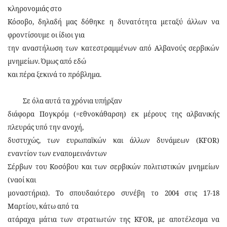
κληρονομιάς στο
Κόσοβο, δηλαδή μας δόθηκε η δυνατότητα μεταξύ άλλων να
φροντίσουμε οι ίδιοι για
την αναστήλωση των κατεστραμμένων από Αλβανούς σερβικών
μνημείων. Όμως από εδώ
και πέρα ξεκινά το πρόβλημα.
Σε όλα αυτά τα χρόνια υπήρξαν
διάφορα Πογκρόμ (=εθνοκάθαρση) εκ μέρους της αλβανικής
πλευράς υπό την ανοχή,
δυστυχώς, των ευρωπαϊκών και άλλων δυνάμεων (ΚFOR)
εναντίον των εναπομεινάντων
Σέρβων του Κοσόβου και των σερβικών πολιτιστικών μνημείων
(ναοί και
μοναστήρια). Το σπουδαιότερο συνέβη το 2004 στις 17-18
Μαρτίου, κάτω από τα
ατάραχα μάτια των στρατιωτών της ΚFΟR, με αποτέλεσμα να