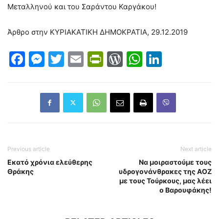
Μεταλληνού και του Σαράντου Καργάκου!
Άρθρο στην ΚΥΡΙΑΚΑΤΙΚΗ ΔΗΜΟΚΡΑΤΙΑ, 29.12.2019
Facebook
Messenger
Twitter
Email
PrintFriendly
WordPress
WhatsAp
LinkedI
Previous article
Next article
Εκατό χρόνια ελεύθερης
Να μοιραστούμε τους
Θράκης
υδρογονάνθρακες της ΑΟΖ
με τους Τούρκους, μας λέει
ο Βαρουφάκης!