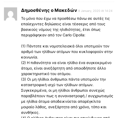
Δημοσθένης ο Μακεδών
8 January, 2020 At 14:24
Το μόνο που έχω να προσθέσω πάνω σε αυτές τις
επαίσχυντες δηλώσεις είναι τέσσερις από τους
βασικούς νόμους της ηλιθιότητας, έτσι όπως
περιγράφηκαν από τον Carlo Cipolla:
(1) Πάντοτε και νομοτελειακά όλοι υποτιμούν τον
αριθμό των ηλίθιων ατόμων που κυκλοφορούν στην
κοινωνία.
(2) H πιθανότητα να είναι ηλίθιο ένα συγκεκριμένο
άτομο, είναι ανεξάρτητη από οποιοδήποτε άλλο
χαρακτηριστικό του ατόμου.
(3) Οι μη ηλίθιοι άνθρωποι πάντα υποτιμούν την
καταστροφική ισχύ των ηλίθιων ατόμων.
Συγκεκριμένα, οι μη ηλίθιοι άνθρωποι συνεχώς
παραβλέπουν πως η συναναστροφή / συγχρωτισμός
με ηλίθια άτομα αποδεικνύεται απαρέγκλιτα
μοιραίο λάθος, ανεξάρτητα από χρόνο, τόπο και
συνθήκες.
(4) O ηλίθιος άνθρωπος είναι πιο επικίνδυνος από