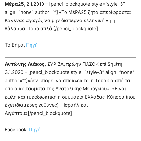
Μέρα25
, 2.1.2010 – [penci_blockquote style=”style-3″
align=”none” author=””] «Το ΜέΡΑ25 ζητά απερίφραστα:
Κανένας αγωγός να μην διαπερνά ελληνική γη ή
θάλασσα. Τόσο απλά![/penci_blockquote]
Το Βήμα,
Πηγή
Αντώνης Λιάκος
, ΣΥΡΙΖΑ, πρώην ΠΑΣΟΚ επί Σημίτη,
3.1.2020 – [penci_blockquote style=”style-3″ align=”none”
author=””]«δεν μπορεί να αποκλειστεί η Τουρκία από τα
όποια κοιτάσματα της Ανατολικής Μεσογείου», «Είναι
έωλη και τυχοδιωκτική η συμμαχία Ελλάδας-Κύπρου (που
έχει ιδιαίτερες ευθύνες) – Ισραήλ και
Αιγύπτου»[/penci_blockquote]
Facebook,
Πηγή