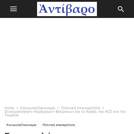
Home
Κοινωνία/Οικονομία
Πολιτική επικαιρότητα
Στυαχυολόγηση «περίεργων» δηλώσεων για το Αιγαίο, την ΑΟΖ και την
Τουρκία
Κοινωνία/Οικονομία
Πολιτική επικαιρότητα