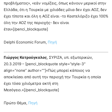
προβλήματος», «εάν νομίζεις, όπως κάνουν μερικοί στην
Ελλάδα, ότι η Τουρκία με χιλιάδες μίλια δεν έχει ΑΟΖ, δεν
έχει τίποτα και όλη η ΑΟΖ είναι -το Καστελόριζο έχει 100%
όλη την ΑΟΖ της περιοχής- δεν είναι
έτσι»[/penci_blockquote]
Delphi Economic Forum,
Πηγή
Γιώργος Κατρούγκαλος
, ΣΥΡΙΖΑ, υπ. εξωτερικών,
20.3.2019 – [penci_blockquote style=”style-3″
align=”none” author=””]«Πώς μπορεί κάποιος να
αποκλείσει από αυτή την περιοχή την Τουρκία η οποία
έχει τόσα χιλιόμετρα ακτή στη
Μεσόγειο.»[/penci_blockquote]
Πρώτο Θέμα,
Πηγή