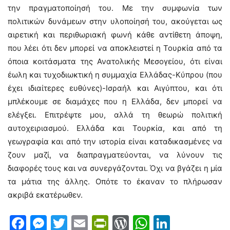
την πραγματοποίησή του. Με την συμφωνία των
πολιτικών δυνάμεων στην υλοποίησή του, ακούγεται ως
αιρετική και περιθωριακή φωνή κάθε αντίθετη άποψη,
που λέει ότι δεν μπορεί να αποκλειστεί η Τουρκία από τα
όποια κοιτάσματα της Ανατολικής Μεσογείου, ότι είναι
έωλη και τυχοδιωκτική η συμμαχία Ελλάδας-Κύπρου (που
έχει ιδιαίτερες ευθύνες)-Ισραήλ και Αιγύπτου, και ότι
μπλέκουμε σε διαμάχες που η Ελλάδα, δεν μπορεί να
ελέγξει. Επιτρέψτε μου, αλλά τη θεωρώ πολιτική
αυτοχειριασμού. Ελλάδα και Τουρκία, και από τη
γεωγραφία και από την ιστορία είναι καταδικασμένες να
ζουν μαζί, να διαπραγματεύονται, να λύνουν τις
διαφορές τους και να συνεργάζονται. Όχι να βγάζει η μία
τα μάτια της άλλης. Οπότε το έκαναν το πλήρωσαν
ακριβά εκατέρωθεν.
Facebook
Messenger
Twitter
Email
PrintFriendly
WordPress
WhatsAp
LinkedI