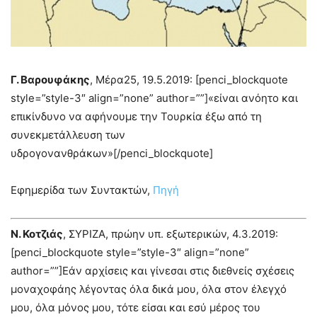
Γ. Βαρουφάκης
, Μέρα25, 19.5.2019: [penci_blockquote
style=”style-3″ align=”none” author=””]«είναι ανόητο και
επικίνδυνο να αφήνουμε την Τουρκία έξω από τη
συνεκμετάλλευση των
υδρογονανθράκων»[/penci_blockquote]
Εφημερίδα των Συντακτών,
Πηγή
Ν. Κοτζιάς
, ΣΥΡΙΖΑ, πρώην υπ. εξωτερικών, 4.3.2019:
[penci_blockquote style=”style-3″ align=”none”
author=””]Εάν αρχίσεις και γίνεσαι στις διεθνείς σχέσεις
μοναχοφάης λέγοντας όλα δικά μου, όλα στον έλεγχό
μου, όλα μόνος μου, τότε είσαι και εσύ μέρος του