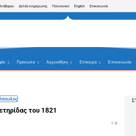
Αντίβαρου
Δελτία ενημέρωσης
Πολυτονικό
English
Επικοινωνία
φία
Πρόσωπα
Αρχειοθήκη
Επίκαιρα
Επικοινωνία
όπουλος
Σ
ετηρίδας του 1821
0