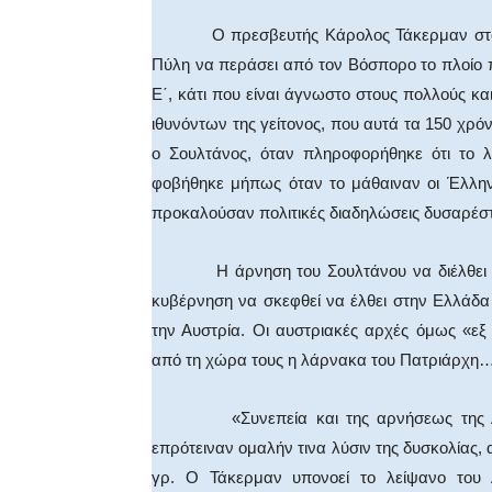
Ο πρεσβευτής Κάρολος Τάκερμαν στο βιβ
Πύλη να περάσει από τον Βόσπορο το πλοίο 
Ε΄, κάτι που είναι άγνωστο στους πολλούς κα
ιθυνόντων της γείτονος, που αυτά τα 150 χρό
ο Σουλτάνος, όταν πληροφορήθηκε ότι το
φοβήθηκε μήπως όταν το μάθαιναν οι Έλλην
προκαλούσαν πολιτικές διαδηλώσεις δυσαρέ
Η άρνηση του Σουλτάνου να διέλθει δια 
κυβέρνηση να σκεφθεί να έλθει στην Ελλάδα
την Αυστρία. Οι αυστριακές αρχές όμως «ε
από τη χώρα τους η λάρνακα του Πατριάρχη… 
«Συνεπεία και της αρνήσεως της Αυστρ
επρότειναν ομαλήν τινα λύσιν της δυσκολίας,
γρ. Ο Τάκερμαν υπονοεί το λείψανο του 