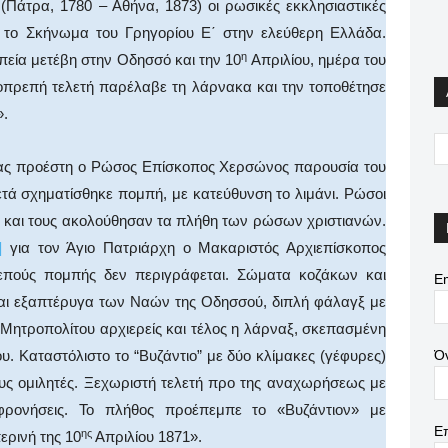
άτρα, 1780 – Αθήνα, 1873) οι ρωσικές εκκλησιαστικές
 το Σκήνωμα του Γρηγορίου Ε΄ στην ελεύθερη Ελλάδα.
η
πεία μετέβη στην Οδησσό και την 10
Απριλίου, ημέρα του
οπρεπή τελετή παρέλαβε τη λάρνακα και την τοποθέτησε
».
 προέστη ο Ρώσος Επίσκοπος Χερσώνος παρουσία του
ετά σχηματίσθηκε πομπή, με κατεύθυνση το λιμάνι. Ρώσοι
α και τους ακολούθησαν τα πλήθη των ρώσων χριστιανών.
]
για τον Άγιο Πατριάρχη ο Μακαριστός Αρχιεπίσκοπος
επούς πομπής δεν περιγράφεται. Σώματα κοζάκων και
Em
και εξαπτέρυγα των Ναών της Οδησσού, διπλή φάλαγξ με
 Μητροπολίτου αρχιερείς και τέλος η λάρναξ, σκεπασμένη
Ό
. Καταστόλιστο το “Βυζάντιο” με δύο κλίμακες (γέφυρες)
ους ομιλητές. Ξεχωριστή τελετή προ της αναχωρήσεως με
οφρονήσεις. Το πλήθος προέπεμπε το «Βυζάντιον» με
Ε
ης
ερινή της 10
Απριλίου 1871».