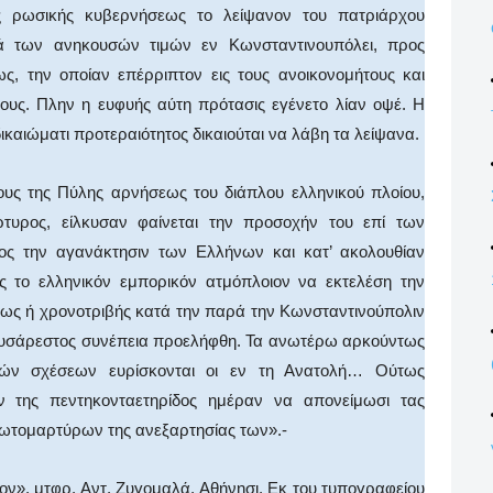
ης ρωσικής κυβερνήσεως το λείψανον του πατριάρχου
τά των ανηκουσών τιμών εν Κωνσταντινουπόλει, προς
ς, την οποίαν επέρριπτον εις τους ανοικονομήτους και
ους. Πλην η ευφυής αύτη πρότασις εγένετο λίαν οψέ. Η
ικαιώματι προτεραιότητος δικαιούται να λάβη τα λείψανα.
της Πύλης αρνήσεως του διάπλου ελληνικού πλοίου,
τυρος, είλκυσαν φαίνεται την προσοχήν του επί των
ς την αγανάκτησιν των Ελλήνων και κατ’ ακολουθίαν
ις το ελληνικόν εμπορικόν ατμόπλοιον να εκτελέση την
εως ή χρονοτριβής κατά την παρά την Κωνσταντινούπολιν
 δυσάρεστος συνέπεια προελήφθη. Τα ανωτέρω αρκούντως
τικών σχέσεων ευρίσκονται οι εν τη Ανατολή… Ούτως
ν της πεντηκονταετηρίδος ημέραν να απονείμωσι τας
πρωτομαρτύρων της ανεξαρτησίας των».-
», μτφρ. Αντ. Ζυγομαλά, Αθήνησι, Εκ του τυπογραφείου