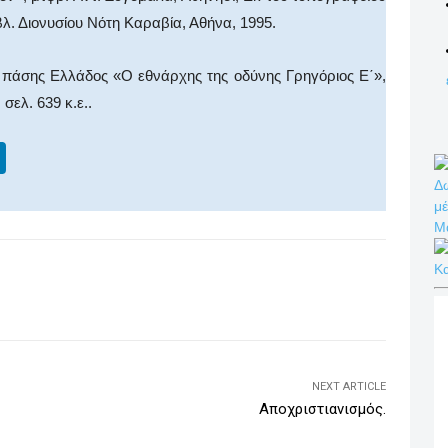
ιβλ. Διονυσίου Νότη Καραβία, Αθήνα, 1995.
 πάσης Ελλάδος «Ο εθνάρχης της οδύνης Γρηγόριος Ε΄»,
σελ. 639 κ.ε..
Li
n
Δω
μέ
k
Μ
e
Κ
dI
WhatsApp
Email
Print
Viber
n
NEXT ARTICLE
Αποχριστιανισμός.