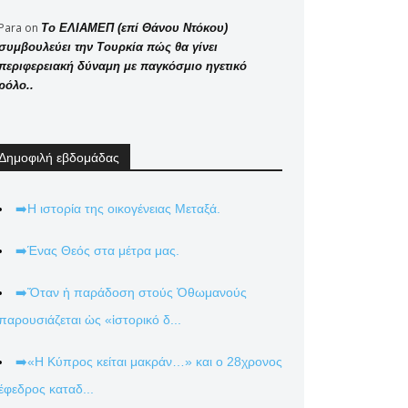
Para
on
Το ΕΛΙΑΜΕΠ (επί Θάνου Ντόκου)
συμβουλεύει την Τουρκία πώς θα γίνει
περιφερειακή δύναμη με παγκόσμιο ηγετικό
ρόλο..
Δημοφιλή εβδομάδας
➡️Η ιστορία της οικογένειας Μεταξά.
➡️Ένας Θεός στα μέτρα μας.
➡️Ὅταν ἡ παράδοση στούς Ὀθωμανούς
παρουσιάζεται ὡς «ἱστορικό δ...
➡️«Η Κύπρος κείται μακράν…» και ο 28χρονος
έφεδρος καταδ...