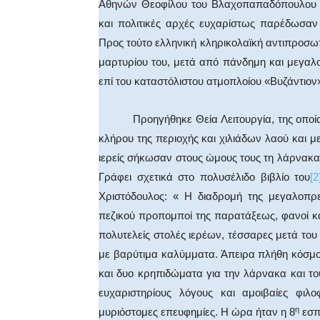
Αθηνών Θεοφίλου του Βλαχοπαπαδόπουλου (Π
και πολιτικές αρχές ευχαρίστως παρέδωσαν
Προς τούτο ελληνική κληρικολαϊκή αντιπροσω
μαρτυρίου του, μετά από πάνδημη και μεγαλ
επί του καταστόλιστου ατμοπλοίου «Βυζάντιον
Προηγήθηκε Θεία Λειτουργία, της οποίας
κλήρου της περιοχής και χιλιάδων λαού και μ
ιερείς σήκωσαν στους ώμους τους τη λάρνακ
Γράφει σχετικά στο πολυσέλιδο βιβλίο του
[2
Χριστόδουλος: « Η διαδρομή της μεγαλοπρ
πεζικού προπομποί της παρατάξεως, φανοί 
πολυτελείς στολές ιερέων, τέσσαρες μετά του
με βαρύτιμα καλύμματα. Άπειρα πλήθη κόσμου
και δυο κρηπιδώματα για την λάρνακα και τ
ευχαριστηρίους λόγους και αμοιβαίες φιλ
η
μυριόστομες επευφημίες. Η ώρα ήταν η 8
εσπ