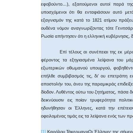
εφοβούντο…), εξαιτούμενοι αυτοί παρά τ
υποσχόμενοι ότι θα ενταφιάσουν αυτό με
εξαγνισμόν της κατά το 1821 ατίμου πράξεω
ουδένα νόμον αναγνωρίζοντας τότε Γενιτσάρ
Ρωσία απήντησεν ότι η ελληνική κυβέρνησις, δ
Επί τέλους αι συνέπειαι της εκ μέρους 
φέροντος τα εξηγιασμένα λείψανα του μάρ
εξωτερικών οθωμανού υπουργού, φοβηθέντο
επήλθε συμβιβασμός τις, δι’ ου επετράπη ε
αποστολήν του, άνευ της παραμικράς επιδείξ
δίοδον. Λυθέντος ούτω του ζητήματος, πάσα
δεικνύουσιν εις ποίαν τρυφερότητα πολι
ηδυνήθησαν οι Έλληνες, κατά την επέτειο
οφειλομένας τιμάς εις τα λείψανα ενός των 
[1]
Καρόλου Τάκερμαν»Οι Έλληνες της σήμερον