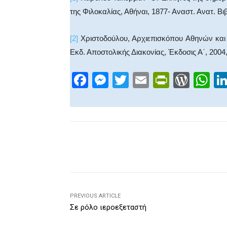
της Φιλοκαλίας, Αθήναι, 1877- Αναστ. Ανατ. Β
[2]
Χριστοδούλου, Αρχιεπισκόπου Αθηνών και
Εκδ. Αποστολικής Διακονίας, Έκδοσις Α΄, 2004, 
F
M
T
E
Pr
W
W
a
e
wi
m
in
or
h
c
ss
tt
ail
tF
d
at
e
e
er
ri
Pr
s
b
n
e
e
A
Facebook
X
Share
o
g
n
ss
p
o
er
dl
p
k
y
PREVIOUS ARTICLE
Σε ρόλο ιεροεξεταστή