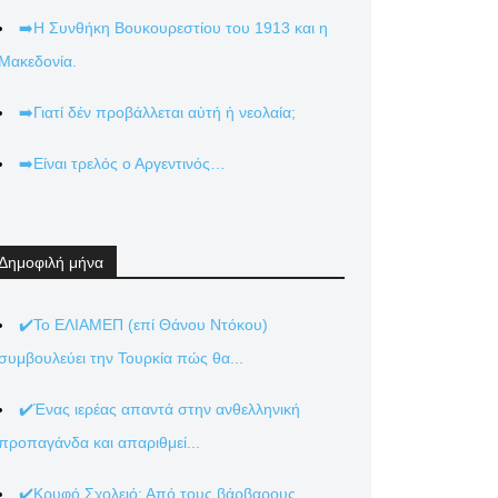
➡️Η Συνθήκη Βουκουρεστίου του 1913 και η
Μακεδονία.
➡️Γιατί δέν προβάλλεται αὐτή ἡ νεολαία;
➡️Είναι τρελός ο Αργεντινός…
Δημοφιλή μήνα
✔️Το ΕΛΙΑΜΕΠ (επί Θάνου Ντόκου)
συμβουλεύει την Τουρκία πώς θα...
✔️Ένας ιερέας απαντά στην ανθελληνική
προπαγάνδα και απαριθμεί...
✔️Κρυφό Σχολειό: Από τους βάρβαρους