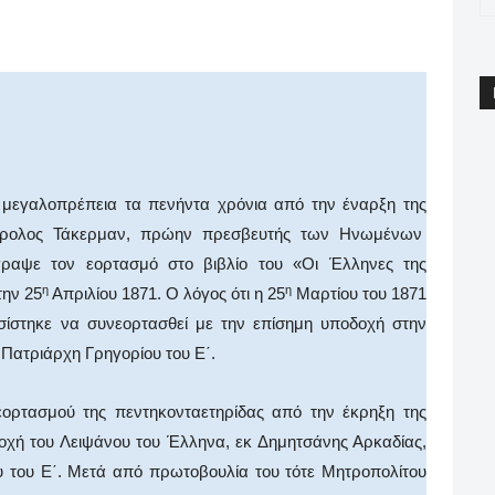
pp
Email
Print
Viber
λοπρέπεια τα πενήντα χρόνια από την έναρξη της
Κάρολος Τάκερμαν, πρώην πρεσβευτής των Ηνωμένων
γραψε τον εορτασμό στο βιβλίο του «Οι Έλληνες της
η
η
την 25
Απριλίου 1871. Ο λόγος ότι η 25
Μαρτίου του 1871
ίστηκε να συνεορτασθεί με την επίσημη υποδοχή στην
Πατριάρχη Γρηγορίου του Ε΄.
ασμού της πεντηκονταετηρίδας από την έκρηξη της
οχή του Λειψάνου του Έλληνα, εκ Δημητσάνης Αρκαδίας,
του Ε΄. Μετά από πρωτοβουλία του τότε Μητροπολίτου