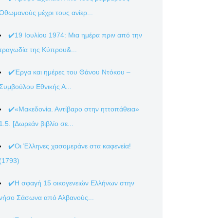
Οθωμανούς μέχρι τους ανίερ...
✔️19 Ιουλίου 1974: Μια ημέρα πριν από την
τραγωδία της Κύπρου&...
✔️Έργα και ημέρες του Θάνου Ντόκου –
Συμβούλου Εθνικής Α...
✔️«Μακεδονία. Αντίβαρο στην ηττοπάθεια»
1.5. [Δωρεάν βιβλίο σε...
✔️Οι Έλληνες χασομεράνε στα καφενεία!
(1793)
✔️Η σφαγή 15 οικογενειών Ελλήνων στην
νήσο Σάσωνα από Αλβανούς...