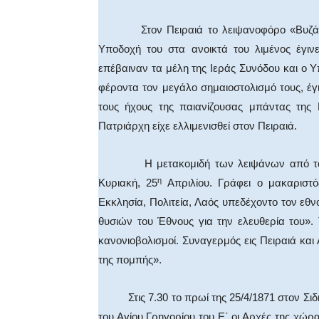
Στον Πειραιά το λειψανοφόρο «Βυζάντιον
Υποδοχή του στα ανοικτά του λιμένος έγιν
επέβαιναν τα μέλη της Ιεράς Συνόδου και ο 
φέροντα τον μεγάλο σημαιοστολισμό τους, έ
τους ήχους της παιανίζουσας μπάντας της
Πατριάρχη είχε ελλιμενισθεί στον Πειραιά.
Η μετακομιδή των λειψάνων από το πλο
η
Κυριακή, 25
Απριλίου. Γράφει ο μακαριστό
Εκκλησία, Πολιτεία, Λαός υπεδέχοντο τον ε
θυσιών του Έθνους για την ελευθερία του»
κανονιοβολισμοί. Συναγερμός εις Πειραιά κ
της πομπής».
Στις 7.30 το πρωί της 25/4/1871 στον Σιδ
του Αγίου Γρηγορίου του Ε΄ οι Αρχές της χώρ