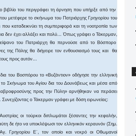
λίο του περιγράφει τη άρνηση που υπήρξε από την
που μετέφερε το σκήνωμα του Πατριάρχης Γρηγορίου του
ι που καταδεικνύει τη συμπεριφορά και τη νοοτροπία των
νια δεν έχει αλλάξει και πολύ… Όπως γράφει ο Τάκερμαν,
 λείψανο του Πατριάρχη θα περνούσε από το Βόσπορο
ες της Πόλης θα διήγειρε τον ενθουσιασμό τους και θα
στους προς αυτόν…
του Βοσπόρου το «Βυζάντιον» οδήγησε την ελληνική
 το Σκήνωμα του Αγίου δια του Δουνάβεως και μέσα από
ξ αβροφροσύνης προς την Πύλη» αρνήθηκαν να περάσει
Συνεχίζοντας ο Τάκερμαν γράφει με δόση ειρωνείας:
ίας οι τούρκοι διπλωμάται ξέσαντες την κεφαλήν,
 αύτη δε ήτο να υποκλέψωσι τον ελληνικόν κεραυνόν (Σημ.
Αγ. Γρηγορίου Ε΄, τον οποίο και νεκρό οι Οθωμανοί