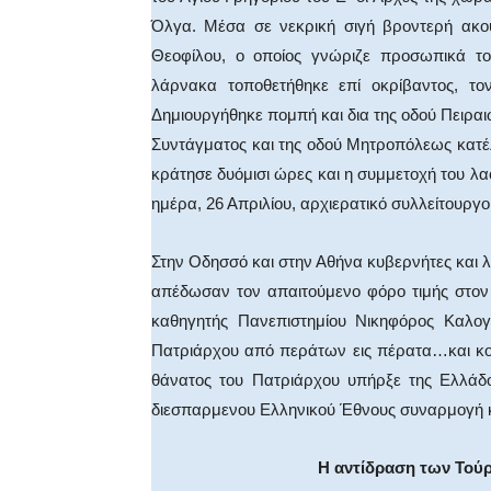
Όλγα. Μέσα σε νεκρική σιγή βροντερή ακο
Θεοφίλου, ο οποίος γνώριζε προσωπικά το
λάρνακα τοποθετήθηκε επί οκρίβαντος, το
Δημιουργήθηκε πομπή και δια της οδού Πειραιώ
Συντάγματος και της οδού Μητροπόλεως κατέ
κράτησε δυόμισι ώρες και η συμμετοχή του λα
ημέρα, 26 Απριλίου, αρχιερατικό συλλείτουργο
Στην Οδησσό και στην Αθήνα κυβερνήτες και λ
απέδωσαν τον απαιτούμενο φόρο τιμής στον
καθηγητής Πανεπιστημίου Νικηφόρος Καλογ
Πατριάρχου από περάτων εις πέρατα…και κοπε
θάνατος του Πατριάρχου υπήρξε της Ελλάδο
διεσπαρμενου Ελληνικού Έθνους συναρμογή κ
Η αντίδραση των Τού