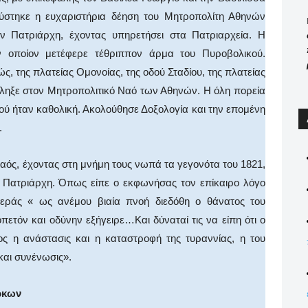
ύστηκε η ευχαριστήρια δέηση του Μητροπολίτη Αθηνών
ν Πατριάρχη, έχοντας υπηρετήσει στα Πατριαρχεία. Η
ν οποίον μετέφερε τέθριππον άρμα του Πυροβολικού.
ς, της πλατείας Ομονοίας, της οδού Σταδίου, της πλατείας
ληξε στον Μητροπολιτικό Ναό των Αθηνών. Η όλη πορεία
ού ήταν καθολική. Ακολούθησε Δοξολογία και την επομένη
.
αός, έχοντας στη μνήμη τους νωπά τα γεγονότα του 1821,
 Πατριάρχη. Όπως είπε ο εκφωνήσας τον επίκαιρο λόγο
εράς « ως ανέμου βιαία πνοή διεδόθη ο θάνατος του
τόν και οδύνην εξήγειρε…Και δύναταί τις να είπη ότι ο
ς η ανάστασις και η καταστροφή της τυραννίας, η του
αι συνένωσις».
ρκων