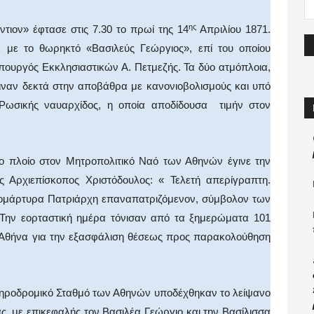
ης
» έφτασε στις 7.30 το πρωί της 14
Απριλίου 1871.
ε με το θωρηκτό «Βασιλεύς Γεώργιος», επί του οποίου
Υπουργός Εκκλησιαστικών Α. Πετμεζής. Τα δύο ατμόπλοια,
γιναν δεκτά στην αποβάθρα με κανονιοβολισμούς και υπό
 Ρωσικής ναυαρχίδος, η οποία αποδίδουσα τιμήν στον
ίο στον Μητροπολιτικό Ναό των Αθηνών έγινε την
ς Αρχιεπίσκοπος Χριστόδουλος: « Τελετή απερίγραπτη.
θνομάρτυρα Πατριάρχη επαναπατριζόμενον, σύμβολον των
. Την εορταστική ημέρα τόνισαν από τα ξημερώματα 101
αι Αθήνα για την εξασφάλιση θέσεως προς παρακολούθηση
ηροδρομικό Σταθμό των Αθηνών υποδέχθηκαν το λείψανο
ας, με επικεφαλής τον Βασιλέα Γεώργιο και την Βασίλισσα