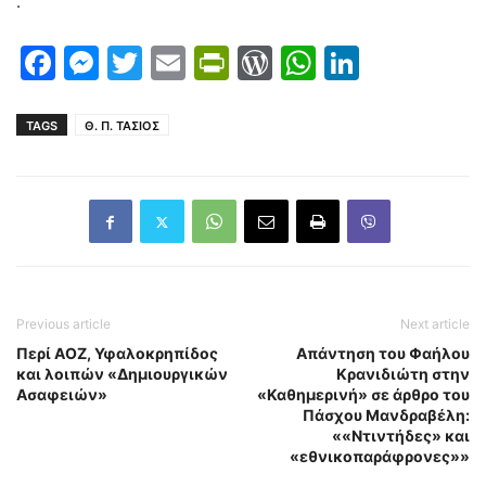
.
Facebook
Messenger
Twitter
Email
PrintFriendly
WordPress
WhatsAp
LinkedI
TAGS
Θ. Π. ΤΑΣΙΟΣ
Previous article
Next article
Περί ΑΟΖ, Υφαλοκρηπίδος
Απάντηση του Φαήλου
και λοιπών «Δημιουργικών
Κρανιδιώτη στην
Ασαφειών»
«Καθημερινή» σε άρθρο του
Πάσχου Μανδραβέλη:
««Ντιντήδες» και
«εθνικοπαράφρονες»»