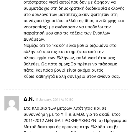
απόστρατος γιατί αυτοί που δεν με άφησαν να
συμμετάσχω στη δημοκρατική διαδικασία εκλογής
στο σύλλογο των μεταπτυχιακών φοιτητών στη
συνέχεια (όχι οι ίδιοι αλλά της ίδιας αντίληψης και
νοοτροπίας) με ανάγκασαν να υποβάλω την
παραίτησή μου από τις τάξεις των Ενόπλων
Δυνάμεων.
Νομίζω ότι το “κακό” είναι βαθιά ριζωμένο στο
ελληνικό κράτος και στηρίζεται από την
πλειοψηφία των Ελλήνων, απλά γιατί έτσι μας
βολεύει. Ως πότε όμως;Θα πρέπει να πιάσουμε
πάτο; Και πόσο βαθιά είναι ακόμα αυτός;
Κύριε καθηγητά καλή συνέχεια στον αγώνα σας.
Δ.Ν.
11 January, 2011 At 10:50
Στα πλαίσια των μέτρων λιτότητας και σε
συνεννόηση με το Υ.Π.Δ.Β.Μ.Θ. για το ακαδ. έτος
2011-2012 ΔΕΝ ΘΑ ΠΡΟΚΗΡΥΧΘΟΥΝ: α) Πρόγραμμα
Μεταδιδακτορικής έρευνας στην Ελλάδα και β)