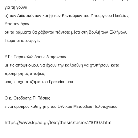
για τη γούνα
α) των Διδασκόντων και β) των Κενταύρων του Υπουργείου Παιδείας.
Υπο τον όρον
οτι τα ράμματα θα ράβονται πάντοτε μέσα στη Βουλή των Ελλήνων.
Τέρμα οι υπεκφυγές.
Υ.Γ.: Παρακαλώ όσους διαφωνούν
με τις απόψεις-μου, να έχουν την καλοσύνη να χτυπήσουν κατα
προτίμηση τις απόψεις
μου, κι όχι τα τζάμια του Γραφείου μου.
Ο κ. Θεοδόσης Π. Τάσιος
είναι ομότιμος καθηγητής του Εθνικού Μετσοβίου Πολυτεχνείου.
https://www.kpad.gr/text/thesis/tasios210107.htm