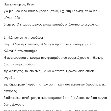
Πανεπιστημίου; Κι όχι
για μιά βδομάδα κάθε 5 χρόνια (όπως λ.χ. στη Γαλλία), αλλά για 2
μήνες κάθε
6 μήνες. Ο επαναστατικός επαρχιωτισμός σ’ όλο-του το μεγαλείο…
2. Η Δημοκρατία προοδεύει
στην ελληνική κοινωνία, αλλά έχει προ πολλού καταργηθεί στα
ελληνικά πανεπιστήμια.
Η αντιπροσωπευτικότητα των φοιτητών που συμμετέχουν στη διοίκηση
(ή στην παρεμπόδιση
της διοίκησης, το ίδιο είναι), είναι διάτρητη. Πρώτον διοτι ουδείς
εγγυάται
την δημοκρατική ορθότητα των φοιτητικών συνελεύσεων (προσκλήσεις,
απαρτίες,
διαδικασίες, αντιδημοκρατικός τσαμπουκάς, κ.ά.). Δεύτερον διότι συχνά
δέν στέλνονται