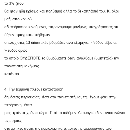
το 3% (που
θα ήταν ήδη κρίσιμο και πολύτιμο) αλλα το δεκαπλάσιό του. Κι όλοι
μαζί απο κοινού
αδιαφέροντος κινούμενοι, παρανομούμε μονίμως υπογράφοντας οτι
δήθεν πραγματοποιήθηκαν
οι ελάχιστες 13 διδακτικές βδομάδες ανα εξάμηνο. Ψεύδος βέβαια.
Ψεύδος όμως
το οποίο ΟΥΔΕΠΟΤΕ το θυμούμαστε όταν αναλύομε (υψιπετώς) την
πανεπιστημιακή-μας
κατάντια.
4. Την (έμμονη πλέον) καταστροφή
δημόσιας περιουσίας μέσα στα πανεπιστήμια, την έχομε φάει στην
περήφανη μάπα
μας, τριάντα χρόνια τώρα. Γιατί το αιδήμον Υπουργείο δεν ανακοινώνει
τις ετήσιες
στατιστικές αυτής της κυριολεκτικά απίστευτης αιμορραγίας των