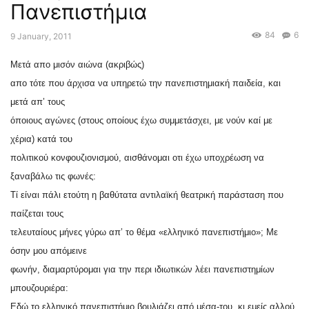
Πανεπιστήμια
84
6
9 January, 2011
Μετά απο μισόν αιώνα (ακριβώς)
απο τότε που άρχισα να υπηρετώ την πανεπιστημιακή παιδεία, και
μετά απ’ τους
όποιους αγώνες (στους οποίους έχω συμμετάσχει, με νούν καί με
χέρια) κατά του
πολιτικού κονφουζιονισμού, αισθάνομαι οτι έχω υποχρέωση να
ξαναβάλω τις φωνές:
Τί είναι πάλι ετούτη η βαθύτατα αντιλαϊκή θεατρική παράσταση που
παίζεται τους
τελευταίους μήνες γύρω απ’ το θέμα «ελληνικό πανεπιστήμιο»; Με
όσην μου απόμεινε
φωνήν, διαμαρτύρομαι για την περι ιδιωτικών λέει πανεπιστημίων
μπουζουριέρα:
Εδώ το ελληνικό πανεπιστήμιο βουλιάζει από μέσα-του, κι εμείς αλλού