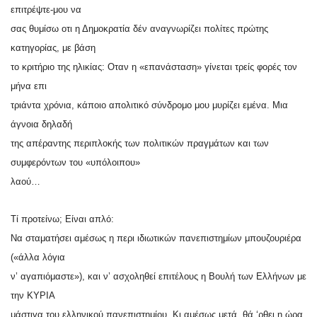
επιτρέψτε-μου να
σας θυμίσω οτι η Δημοκρατία δέν αναγνωρίζει πολίτες πρώτης
κατηγορίας, με βάση
το κριτήριο της ηλικίας: Οταν η «επανάσταση» γίνεται τρείς φορές τον
μήνα επι
τριάντα χρόνια, κάποιο απολιτικό σύνδρομο μου μυρίζει εμένα. Μια
άγνοια δηλαδή
της απέραντης περιπλοκής των πολιτικών πραγμάτων και των
συμφερόντων του «υπόλοιπου»
λαού…
Τί προτείνω; Είναι απλό:
Να σταματήσει αμέσως η περι ιδιωτικών πανεπιστημίων μπουζουριέρα
(«άλλα λόγια
ν’ αγαπιόμαστε»), και ν’ ασχοληθεί επιτέλους η Βουλή των Ελλήνων με
την ΚΥΡΙΑ
μάστιγα του ελληνικού πανεπιστημίου. Κι αμέσως μετά, θά ‘ρθει η ώρα