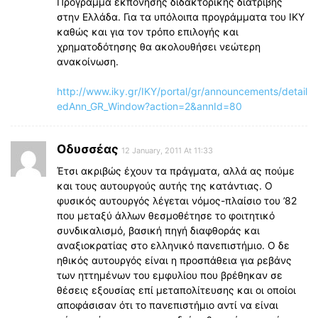
Πρόγραμμα εκπόνησης διδακτορικής διατριβής
στην Ελλάδα. Για τα υπόλοιπα προγράμματα του ΙΚΥ
καθώς και για τον τρόπο επιλογής και
χρηματοδότησης θα ακολουθήσει νεώτερη
ανακοίνωση.
http://www.iky.gr/IKY/portal/gr/announcements/detail
edAnn_GR_Window?action=2&annId=80
Οδυσσέας
12 January, 2011 At 11:33
Έτσι ακριβώς έχουν τα πράγματα, αλλά ας πούμε
και τους αυτουργούς αυτής της κατάντιας. Ο
φυσικός αυτουργός λέγεται νόμος-πλαίσιο του ’82
που μεταξύ άλλων θεσμοθέτησε το φοιτητικό
συνδικαλισμό, βασική πηγή διαφθοράς και
αναξιοκρατίας στο ελληνικό πανεπιστήμιο. Ο δε
ηθικός αυτουργός είναι η προσπάθεια για ρεβάνς
των ηττημένων του εμφυλίου που βρέθηκαν σε
θέσεις εξουσίας επί μεταπολίτευσης και οι οποίοι
αποφάσισαν ότι το πανεπιστήμιο αντί να είναι