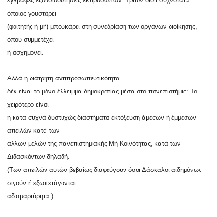
έγγραφες εξουσιοδοτήσεις εκπροσώπων. Τρίτον διοτι συχνότατα
όποιος γουστάρει
(φοιτητής ή μή) μπουκάρει στη συνεδρίαση των οργάνων διοίκησης,
όπου συμμετέχει
ή ασχημονεί.
Αλλά η διάτρητη αντιπροσωπευτικότητα
δέν είναι το μόνο έλλειμμα δημοκρατίας μέσα στο πανεπιστήμιο: Το
χειρότερο είναι
η κατα συχνά δυστυχώς διαστήματα εκτόξευση άμεσων ή έμμεσων
απειλών κατά των
άλλων μελών της πανεπιστημιακής Μή-Κοινότητας, κατά των
Διδασκόντων δηλαδή.
(Των απειλών αυτών βεβαίως διαφεύγουν όσοι Δάσκαλοι αιδημόνως
σιγούν ή εξωπετάγονται
αδιαμαρτύρητα.)