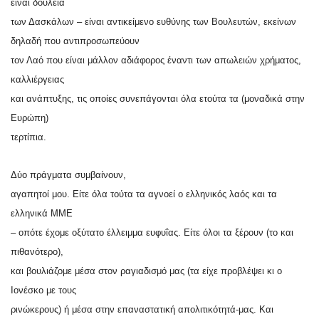
είναι δουλειά
των Δασκάλων – είναι αντικείμενο ευθύνης των Βουλευτών, εκείνων
δηλαδή που αντιπροσωπεύουν
τον Λαό που είναι μάλλον αδιάφορος έναντι των απωλειών χρήματος,
καλλιέργειας
και ανάπτυξης, τις οποίες συνεπάγονται όλα ετούτα τα (μοναδικά στην
Ευρώπη)
τερτίπια.
Δύο πράγματα συμβαίνουν,
αγαπητοί μου. Είτε όλα τούτα τα αγνοεί ο ελληνικός λαός και τα
ελληνικά ΜΜΕ
– οπότε έχομε οξύτατο έλλειμμα ευφυΐας. Είτε όλοι τα ξέρουν (το και
πιθανότερο),
και βουλιάζομε μέσα στον ραγιαδισμό μας (τα είχε προβλέψει κι ο
Ιονέσκο με τους
ρινώκερους) ή μέσα στην επαναστατική απολιτικότητά-μας. Και