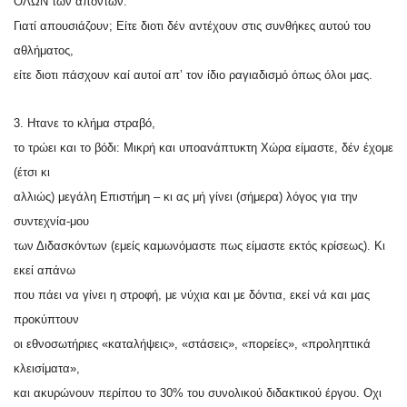
ΟΛΩΝ των απόντων.
Γιατί απουσιάζουν; Είτε διοτι δέν αντέχουν στις συνθήκες αυτού του
αθλήματος,
είτε διοτι πάσχουν καί αυτοί απ’ τον ίδιο ραγιαδισμό όπως όλοι μας.
3. Ητανε το κλήμα στραβό,
το τρώει και το βόδι: Μικρή και υποανάπτυκτη Χώρα είμαστε, δέν έχομε
(έτσι κι
αλλιώς) μεγάλη Επιστήμη – κι ας μή γίνει (σήμερα) λόγος για την
συντεχνία-μου
των Διδασκόντων (εμείς καμωνόμαστε πως είμαστε εκτός κρίσεως). Κι
εκεί απάνω
που πάει να γίνει η στροφή, με νύχια και με δόντια, εκεί νά και μας
προκύπτουν
οι εθνοσωτήριες «καταλήψεις», «στάσεις», «πορείες», «προληπτικά
κλεισίματα»,
και ακυρώνουν περίπου το 30% του συνολικού διδακτικού έργου. Οχι