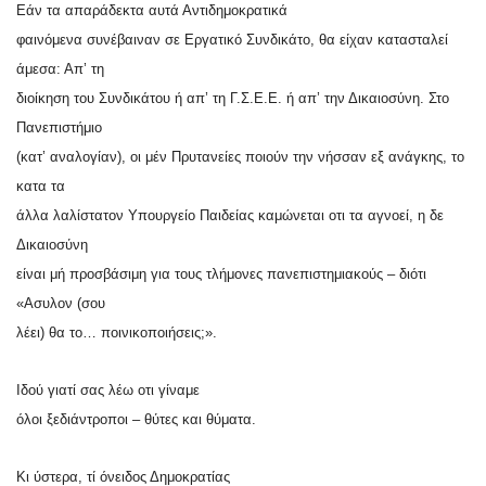
Εάν τα απαράδεκτα αυτά Αντιδημοκρατικά
φαινόμενα συνέβαιναν σε Εργατικό Συνδικάτο, θα είχαν κατασταλεί
άμεσα: Απ’ τη
διοίκηση του Συνδικάτου ή απ’ τη Γ.Σ.Ε.Ε. ή απ’ την Δικαιοσύνη. Στο
Πανεπιστήμιο
(κατ’ αναλογίαν), οι μέν Πρυτανείες ποιούν την νήσσαν εξ ανάγκης, το
κατα τα
άλλα λαλίστατον Υπουργείο Παιδείας καμώνεται οτι τα αγνοεί, η δε
Δικαιοσύνη
είναι μή προσβάσιμη για τους τλήμονες πανεπιστημιακούς – διότι
«Ασυλον (σου
λέει) θα το… ποινικοποιήσεις;».
Ιδού γιατί σας λέω οτι γίναμε
όλοι ξεδιάντροποι – θύτες και θύματα.
Κι ύστερα, τί όνειδος Δημοκρατίας