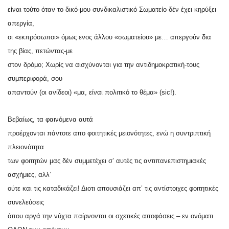
είναι τούτο όταν το δικό-μου συνδικαλιστικό Σωματείο δέν έχει κηρύξει
απεργία,
οι «εκπρόσωποι» όμως ενος άλλου «σωματείου» με… απεργούν δια
της βίας, πετώντας-με
στον δρόμο; Χωρίς να αισχύνονται για την αντιδημοκρατική-τους
συμπεριφορά, σου
απαντούν (οι ανίδεοι) «μα, είναι πολιτικό το θέμα» (sic!).
Βεβαίως, τα φαινόμενα αυτά
προέρχονται πάντοτε απο φοιτητικές μειονότητες, ενώ η συντριπτική
πλειονότητα
των φοιτητών μας δέν συμμετέχει σ’ αυτές τις αντιπανεπιστημιακές
ασχήμιες, αλλ’
ούτε και τις καταδικάζει! Διοτι απουσιάζει απ’ τις αντίστοιχες φοιτητικές
συνελεύσεις
όπου αργά την νύχτα παίρνονται οι σχετικές αποφάσεις – εν ονόματι