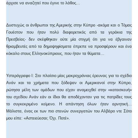
άρχισε να αναζητεί που έγινε το λάθος…
Δυστυχώς οι άνθρωποι της Αμερικής στην Κύπρο -ακόμα και ο Τόμας
Γουέστον που ήταν πολύ διαφορετικός από τα γεράκια της
Πρεσβείας- δεν σκέφθηκαν ούτε μία στιγμή ότι για να έβγαιναν
θριαμβευτές από τα δημοψηφίσματα έπρεπε να προσφέρουν και ένα
κόκαλο στους Ελληνοκύπριους, που ήταν τα θύματα…
Υστερόγραφο Ι: Στο πλαίσιο μίας μακροχρόνιας έρευνας για το σχέδιο
Ανάν και τα χρήματα που ξόδεψαν οι Αμερικανοί στην Κύπρο,
ρώτησα μέλη των ομάδων που είχαν αναμειχθεί στην «κατασκευή»
του σχεδίου Ανάν εάν οι ίδιοι θα αποδέχονταν για τις πατρίδες τους
το συγκεκριμένο κείμενο. Η απάντηση όλων ήταν αρνητική…
Μάλιστα, ένας εκ των πιο στενών συνεργατών του Αλβάρο ντε Σότο
μου είπε: «Αστειεύεσαι; Όχι. Ποτέ».