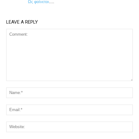
Ως φαίνεται
….
LEAVE A REPLY
Comment:
Na
Ema
Web