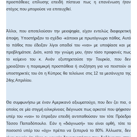
προσπάθειες επίλυσης επειδή πίστευα πως η επανένωση ήταν
στόχος που μπορούσε να επιτευχθεί.
Άλλοι, που αποτελούσαν την μειοψηφία, είχαν εντελώς διαφορετική
άποψη. Υποστήριξαν το σχέδιο -κάποιοι με πρωτόγνωρο πάθος. Αυτό
το πάθος που έδειξαν λίγοι οπαδοί του «ναι» με υποψίασε και με
προβλημάτισε. Διότι, κατά την γνώμη μου, ήταν τόσο προφανές πως
το κείμενο του κ. Ανάν εξυπηρετούσε την Τουρκία, που δεν
χρειαζόταν η παραμικρή προσπάθεια ή συζήτηση για να πειστούν οι
υποστηρικτές του ότι η Κύπρος θα τελείωνε στις 12 τα μεσάνυχτα της
24ης Απριλίου.
Θα συμφωνήσω με έναν Αμερικανό αξιωματούχο, που δεν ζει πια, ο
οποίος σε μία στιγμή ειλικρίνειας διέγνωσε πως αρκετοί που ψήφισαν
υπέρ του «ναι» το έπραξαν επειδή αντιπαθούσαν τον τότε Πρόεδρο
Τάσσο Παπαδόπουλο. Εάν η «διάγνωσή» του είναι ορθή, τότε το
ποσοστό υπέρ του «όχι» πρέπει να ξεπερνά το 80%. Άλλωστε, δεν