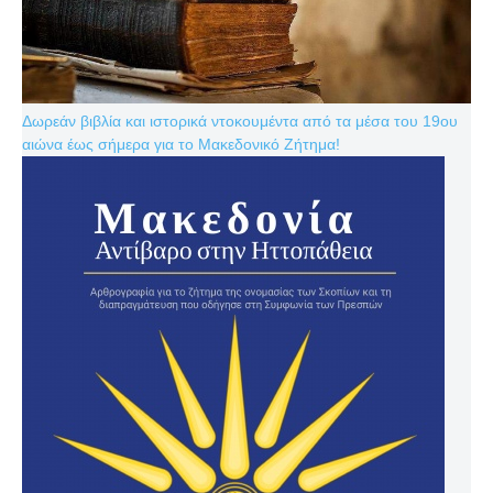
Δωρεάν βιβλία και ιστορικά ντοκουμέντα από τα μέσα του 19ου
αιώνα έως σήμερα για το Μακεδονικό Ζήτημα!