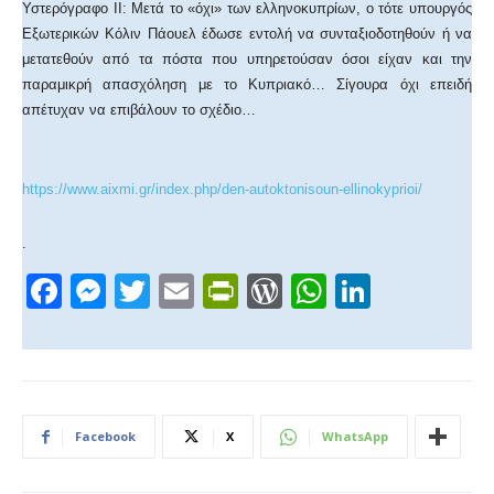
Υστερόγραφο ΙΙ: Μετά το «όχι» των ελληνοκυπρίων, ο τότε υπουργός
Εξωτερικών Κόλιν Πάουελ έδωσε εντολή να συνταξιοδοτηθούν ή να
μετατεθούν από τα πόστα που υπηρετούσαν όσοι είχαν και την
παραμικρή απασχόληση με το Κυπριακό… Σίγουρα όχι επειδή
απέτυχαν να επιβάλουν το σχέδιο…
https://www.aixmi.gr/index.php/den-autoktonisoun-ellinokyprioi/
.
F
M
T
E
Pr
W
W
Li
a
e
wi
m
in
or
h
n
c
ss
tt
ail
tF
d
at
k
e
e
er
ri
Pr
s
e
b
n
e
e
A
dI
Facebook
X
WhatsApp
o
g
n
ss
p
n