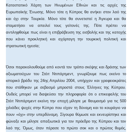
Καταστατικό Χάρτη των Ηνωμένων Εθνών και τις αρχές της
Ευρωπαϊκής Ένωσης. Μόνο τότε η Κύπρος θα ανήκει στον λαό της
και όχι στην Τουρκία. Μόνο τότε θα συνετιστεί η Άγκυρα και θα
σταματήσει να απειλεί τους γείτονές της. Πότε πρέπει να
αντιληφθούμε πως είναι η επιβράβευση της εισβολής και της κατοχής
που κάνει προκλητική και αχόρταγη την τουρκική πολιτική και
στρατιωτική ηγεσία;
Όσοι παρακολουθούμε από κοντά τον τρόπο σκέψης και δράσης των
αξιωματούχων του Στέιτ Ντιπάρτμεντ, γνωρίζουμε πως εκείνο το
ιστορικό βράδυ της 24ης Απριλίου 2004, υπήρχαν και γραφειοκράτες
που στάθηκαν με σεβασμό μπροστά στους Έλληνες της Κύπρου.
Ουδείς μπορεί να διαψεύσει την πληροφορία ότι ο επικεφαλής του
Στέιτ Ντιπάρτμεντ εκείνη την εποχή μίλησε με θαυμασμό για τις 500
χιλιάδες ψυχές στην Κύπρο που είχαν τη δύναμη και το κουράγιο να
πουν «όχι» στην υπερδύναμη. Σίγουρα θύμωσε και εκνευρίστηκε και
φώναξε και μίλησε απαξιωτικά για τον πρόεδρο της Κύπρου και τον
λαό της. Όμως, όταν πέρασε το πρώτο σοκ και ο πρώτος θυμός,