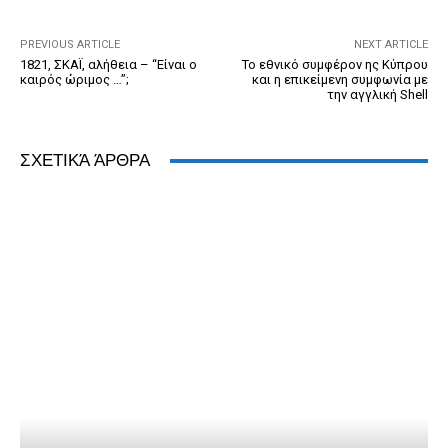
o
er
dl
p
k
y
PREVIOUS ARTICLE
NEXT ARTICLE
1821, ΣΚΑΪ, αλήθεια – “Είναι ο
Το εθνικό συμφέρον ης Κύπρου
καιρός ώριμος …”;
και η επικείμενη συμφωνία με
την αγγλική Shell
ΣΧΕΤΙΚΆ ΆΡΘΡΑ