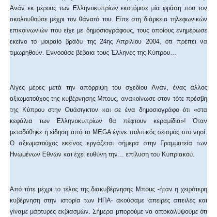
Ανάν εκ μέρους των Ελληνοκυπρίων εκστόμισε μία φράση που τον
ακολουθούσε μέχρι τον θάνατό του. Είπε στη διάρκεια τηλεφωνικών
επικοινωνιών που είχε με δημοσιογράφους, τους οποίους ενημέρωσε
εκείνο το μοιραίο βράδυ της 24ης Απριλίου 2004, ότι πρέπει να
τιμωρηθούν. Εννοούσε βέβαια τους Έλληνες της Κύπρου…
Λίγες μέρες μετά την απόρριψη του σχεδίου Ανάν, ένας άλλος
αξιωματούχος της κυβέρνησης Μπους, ανακοίνωσε στον τότε πρέσβη
της Κύπρου στην Ουάσιγκτον και σε ένα δημοσιογράφο ότι «στα
κεφάλια των Ελληνοκυπρίων θα πέφτουν κεραμίδια»! Όταν
μεταδόθηκε η είδηση από το MEGA έγινε πολιτικός σεισμός στο νησί.
Ο αξιωματούχος εκείνος εργάζεται σήμερα στην Γραμματεία των
Ηνωμένων Εθνών και έχει ευθύνη την… επίλυση του Κυπριακού.
Από τότε μέχρι το τέλος της διακυβέρνησης Μπους -ήταν η χειρότερη
κυβέρνηση στην ιστορία των ΗΠΑ- ακούσαμε άπειρες απειλές και
γίναμε μάρτυρες εκβιασμών. Σήμερα μπορούμε να αποκαλύψουμε ότι