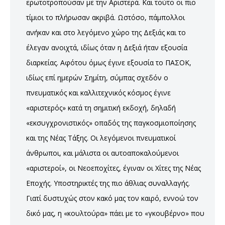
ερωτοτροπούσαν με την Αριστερά. Και τούτο οι πιο
τίμιοι το πλήρωσαν ακριβά. Ωστόσο, πάμπολλοι
ανήκαν και στο λεγόμενο χώρο της Δεξιάς και το
έλεγαν ανοιχτά, ιδίως όταν η Δεξιά ήταν εξουσία
διαρκείας. Αφότου όμως έγινε εξουσία το ΠΑΣΟΚ,
ιδίως επί ημερών Σημίτη, σύμπας σχεδόν ο
πνευματικός και καλλιτεχνικός κόσμος έγινε
«αριστερός» κατά τη σημιτική εκδοχή, δηλαδή
«εκσυγχρονιστικός» οπαδός της παγκοσμιοποίησης
και της Νέας Τάξης. Οι λεγόμενοι πνευματικοί
άνθρωποι, και μάλιστα οι αυτοαποκαλούμενοι
«αριστεροί», οι Νεοεποχίτες, έγιναν οι Χίτες της Νέας
Εποχής. Υποστηρικτές της πιο άθλιας συναλλαγής.
Γιατί δυστυχώς στον κακό μας τον καιρό, εννοώ τον
δικό μας, η «κουλτούρα» πάει με το «γκουβέρνο» που