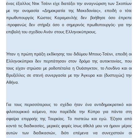
ένας έξαλλος Ντικ Τσέινι είχε διατάξει την αναγνώριση των Σκοπίων
με την ονομασία «Δημοκρατία της Μακεδονίας», επειδή ο τότε
πρωθυπουργός Κώστας Καραμανλής δεν βοήθησε όσο έπρεπε
-προφανώς δεν στήριξε όσο ο σημερινός πρωθυπουργός- για την
επιβολή του σχεδίου Ανάν στους Ελληνοκύπριους.
Ήταν η πρώτη πράξη εκδίκησης του διδύμου Μπους-Τσέινι, επειδή οι
Ελληνοκύπριοι δεν περπάτησαν στον δρόμο της αυτοκτονίας, που
τους είχαν στρώσει με ροδοπέταλα η Ουάσιγκτον, το Λονδίνο και οι
Βρυξέλλες σε στενή συνεργασία με την Άγκυρα και (δυστυχώς) την
Αθήνα.
Για τους περισσότερους το σχέδιο ήταν ένα αντιδημοκρατικό και
φιλοτουρκικό κείμενο, που παρέδιδε την Κύπρο για πάντα στη
σφαίρα επιρροής της Τουρκίας. Το πιστεύω και εγώ. Έζησα από
κοντά τις διαδικασίες, μερικές φορές ίσως άθελά μου να ήμουν μέρος
αυτών των διαδικασιών, διότι επέμενα να συνεχιστούν οι