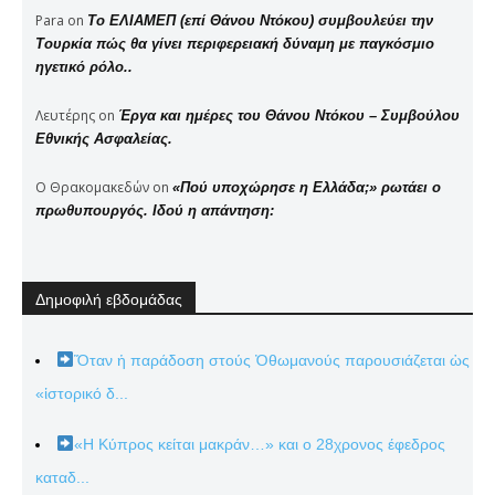
Para
on
Το ΕΛΙΑΜΕΠ (επί Θάνου Ντόκου) συμβουλεύει την
Τουρκία πώς θα γίνει περιφερειακή δύναμη με παγκόσμιο
ηγετικό ρόλο..
Λευτέρης
on
Έργα και ημέρες του Θάνου Ντόκου – Συμβούλου
Εθνικής Ασφαλείας.
Ο Θρακομακεδών
on
«Πού υποχώρησε η Ελλάδα;» ρωτάει ο
πρωθυπουργός. Ιδού η απάντηση:
Δημοφιλή εβδομάδας
Ὅταν ἡ παράδοση στούς Ὀθωμανούς παρουσιάζεται ὡς
«ἱστορικό δ...
«Η Κύπρος κείται μακράν…» και ο 28χρονος έφεδρος
καταδ...